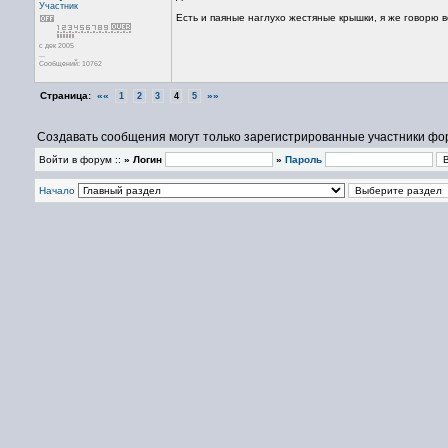
Участник
Есть и паяные наглухо жестяные крышки, я же говорю 
с дек 2005
...
Сообщений: 10762
Страница:
««
»»
1
2
3
4
5
Создавать сообщения могут только зарегистрированные участники фо
Войти в форум ::
» Логин
»
Пароль
Начало