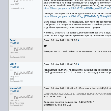
два сплиттера по 8 портов подается с другого двухпорт
с июн 2007
всех делителей более 20дб (c учетом кабеля), несмотр
1
https://drive.google.com/file/d/123UmfRM4q_rvcJ53V2
Сообщений: 1926
Полную спецификацию оборудования с наименованием 
https://drive.google.com/file/d/1Y_UjFWW2b1c6g70Kwy9
Если ваши вопросы не праздные, для того чтобы повто
соображать в линуксах и иметь навыки хотя бы скрипто
подобные премнно-усилительные конструкции.
И потом, ответьте на вопрос для чего вам все это над
донаты, но когда делал приемник сразу решил не опуск
Zmej
Дата: 08 Ноя 2021 16:22:28
#
Участник
btr
Интересно, это всё сейчас просто валяется, разошлось
с дек 2005
...
Сообщений: 10762
MALE
Дата: 08 Ноя 2021 18:04:58
#
Участник
Уважаемые коллеги, подскажите, а какая сейчас крайняя
Свой делал еще в 2015 г, написал голландцу в сентябр
с мар 2006
KO80
Сообщений: 757
NanoVHF
Дата: 08 Ноя 2021 18:47:46 · Поправил: NanoVHF (08 Н
Участник
Свой делал еще в 2015 г, написал голландцу в сентя
Это нормально. :-)
с сен 2013
Крайняя, по всей видимости, 1405020937
Санкт-Ленинград
Возможно, она же V11
Сообщений: 847