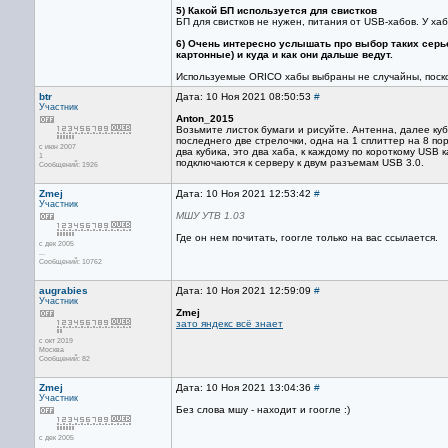
5) Какой БП используется для свистков
БП для свистков не нужен, питания от USB-хабов. У х
6) Очень интересно услышать про выбор таких серь
картонные) и куда и как они дальше ведут.
Используемые ORICO хабы выбраны не случайны, поскол
btr
Дата: 10 Ноя 2021 08:50:53
#
Участник
Anton_2015
Возьмите листок бумаги и рисуйте. Антенна, далее куби
последнего две стрелочки, одна на 1 сплиттер на 8 по
с июн 2007
два кубика, это два хаба, к каждому по короткому US
1
подключаются к серверу к двум разъемам USB 3.0.
Сообщений: 1926
Zmej
Дата: 10 Ноя 2021 12:53:42
#
Участник
МШУ УТВ 1.03
Где он нем почитать, гоогле только на вас ссылается.
с дек 2005
...
Сообщений: 10762
augrabies
Дата: 10 Ноя 2021 12:59:09
#
Участник
Zmej
зато яндекс всё знает
с окт 2019
Москва
Сообщений: 82
Zmej
Дата: 10 Ноя 2021 13:04:36
#
Участник
Без слова мшу - находит и гоогле :)
с дек 2005
...