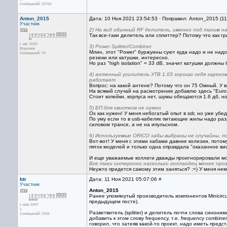
Сообщений: 10762
Anton_2015
Дата: 10 Ноя 2021 23:54:53 · Поправил: Anton_2015 (1
Участник
2) На вид обычный RF делитель, именно под таким на
Так все-таки делитель или сплиттер? Потому что как г
с авг 2020
3) Power Splitter/Combiner
Воронеж
Млин, этот "Power" буржуины суют куда надо и не надо.
Сообщений: 70
резюки или катушки, интересно.
Но раз "high isolation" = 33 dB, значит катушки должны 
4) антенный усилитель УТВ 1.03 хорошо себя зареко
работает
Вопрос: на какой антене? Потому что он 75 Омный. У в
На всякий случай на расмотрение добавлю здесь "Euro
Стоит копейки, корпуса нет, шумы обещаются 1.6 дб, но
5) БП для свистков не нужен
Ох как нужен! У меня небогатый опыт в sdr, но уже убе
По уму если то в usb-кабелях питающие жилы надо раз
силовом трансе, а не на ипульсном.
6) Используемые ORICO хабы выбраны не случайны, по
Вот-вот! У меня с этими хабами давние колизии, потому
пяток моделей и только одна оправдала "оказанное вис
И еще уважаемые коллеги дважды проигнорировали м
Все таки интересно насколько голландец менее прож
Неужто придется самому этим заняться? :=) У меня нем
btr
Дата: 11 Ноя 2021 05:07:06
#
Участник
Anton_2015
Ранее упомянутый производитель компонентов Minicircui
предыдущем посте).
с июн 2007
1
Разветвитель (splitter) и делитель почти слова синони
Сообщений: 1926
добавить к этом слову frequency, т.е. frequency сombin
говорил, что затеяв какой-то проект, надо иметь пред