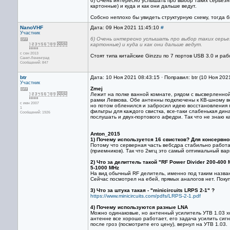
6) Очень интересно услышать про выбор таких серьезн
картонные) и куда и как они дальше ведут.
Собсно неплохо бы увидеть структурную схему, тогда 
NanoVHF
Дата: 09 Ноя 2021 11:45:10
#
Участник
6) Очень интересно услышать про выбор таких серье
картонные) и куда и как они дальше ведут.
с сен 2013
Стоят типа китайские Ginzzu по 7 портов USB 3.0 и раб
Санкт-Ленинград
Сообщений: 847
btr
Дата: 10 Ноя 2021 08:43:15 · Поправил: btr (10 Ноя 202
Участник
Zmej
Лежит на полке ванной комнате, рядом с высверленной 
рамки Левкова. Обе антенны подключены к КВ-шному в
с июн 2007
но потом обленился и забросил идею восстановления п
1
фильтры для каждого свистка, все-таки слабенькая дин
Сообщений: 1926
послушать и двух-портового афедри. Так что не знаю к
Anton_2015
1) Почему используется 16 свистков? Для консервног
Потому что серверная часть вебсдра стабильно работа
(приемников). Так что 2мгц это самый оптимальный вар
2) Что за делиттель такой "RF Power Divider 200-400
5-1000 MHz
На вид обычный RF делитель, именно под таким назван
Сейчас посмотрел на ебей, прямых аналогов нет. Поку
3) Что за штука такая - "minicircuits LRPS 2-1" ?
https://www.minicircuits.com/pdfs/LRPS-2-1.pdf
4) Почему используются разные LNA
Можно одинаковые, но антенный усилитель УТВ 1.03 х
антенне все хорошо работает, его задача усилить сиг
после гроз (посмотрите его цену), вернул на УТВ 1.03.