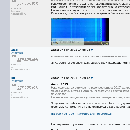
р/л связь всегда и была интересна сложностью и не
Радиолюбителям это да, а вот выживальщикам спасателя
Вот, нашел на хохлоканале что характерно на хохлове
с авг 2020
Спрашивается: ну вот какого х.. тратить время на эти
Воронеж
Извиняюсь, ошибся: как раз эта энергия и была направ
Сообщений: 70
Zmej
Дата: 07 Ноя 2021 14:55:25
#
Участник
вот выживальщикам спасателям летчикам военным
Этих должны обеспечивать связью свои подразделения,
с дек 2005
...
Сообщений: 10762
btr
Дата: 07 Ноя 2021 16:38:46
#
Участник
Anton_2015
Наш коллега btr озвучил на вертепе еще в 2017 тако
на запчасти, всякое бывает. Из тех что работают зн
с июн 2007
нам лучше.
1
Не знаю что получится у меня но интересно попроб
Сообщений: 1926
Запустил, поработало и выключил т.к. сейчас нету вр
любимом саткоме. Кто-то из фанклуба в свое время на
[Видео YouTube - нажмите для просмотра]
По затратам, с учетом стоимости сервера вложил приме