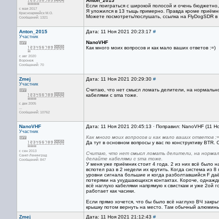
Anton_2015
Если поиграться с широкой полосой и очень бюджетно,
с мая 2017
Я уложился в 13 тыщь примерно. Правда кроме приёмни
Красноармейск М.О.
Можете посмотреть/послушать, ссылка на FlyDogSDR в
Сообщений: 1321
Anton_2015
Дата: 11 Ноя 2021 20:23:17
#
Участник
NanoVHF
Как много моих вопросов и как мало ваших ответов :=)
с авг 2020
Воронеж
Сообщений: 70
Zmej
Дата: 11 Ноя 2021 20:29:30
#
Участник
Считаю, что нет смысл ломать делители, на нормальног
кабелями с sma тоже.
с дек 2005
...
Сообщений: 10762
NanoVHF
Дата: 11 Ноя 2021 20:45:13 · Поправил: NanoVHF (11 Н
Участник
Как много моих вопросов и как мало ваших ответов :=
Да тут в основном вопросы у вас по конструктиву BTR. 
с сен 2013
Считаю, что нет смысл ломать делители, на нормаль
Санкт-Ленинград
делайте кабелями с sma тоже.
Сообщений: 847
У меня уже приёмник стоит 4 года. 2 из них всё было 
вспотел раз в 2 недели их крутить. Когда система из 8
уровни сигнала большие и когда разболтавшийся F даёт
потерями на ухудшающихся контактах. Короче, однажд
всё наглухо кабелями напрямую к свисткам и уже 2ой г
работает как часики.
Если прямо хочется, что бы было всё наглухо ВЧ закрыт
крышку потом вернуть на место. Там обычный алюминь,
Zmej
Дата: 11 Ноя 2021 21:12:43
#