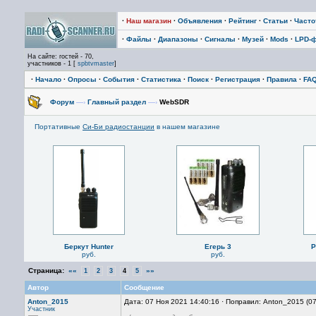
·
Наш магазин
·
Объявления
·
Рейтинг
·
Статьи
·
Част
·
Файлы
·
Диапазоны
·
Сигналы
·
Музей
·
Mods
·
LPD-
На сайте: гостей - 70,
участников - 1 [
spbtvmaster
]
·
Начало
·
Опросы
·
События
·
Статистика
·
Поиск
·
Регистрация
·
Правила
·
FA
Форум
—›
Главный раздел
—›
WebSDR
Портативные
Си-Би радиостанции
в нашем магазине
Беркут Hunter
Егерь 3
P
руб.
руб.
Страница:
««
»»
1
2
3
4
5
Автор
Сообщение
Anton_2015
Дата: 07 Ноя 2021 14:40:16 · Поправил: Anton_2015 (0
Участник