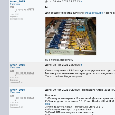
Anton_2015
Дата: 08 Ноя 2021 23:27:43
#
Участник
btr:
Для общего удобства выложил
спецификацию
и фото ва
с авг 2020
Воронеж
Сообщений: 70
ну а теперь продолжу.
Anton_2015
Дата: 08 Ноя 2021 23:30:36
#
Участник
Очень понравился RF-блок, сделано руками мастера: 
Многие узлы вызываюи интерес для тех кто надумает п
Так что сейчас будут вопросы..
с авг 2020
Воронеж
Сообщений: 70
Anton_2015
Дата: 09 Ноя 2021 00:05:26 · Поправил: Anton_2015 (0
Участник
Вопросы:
1) Почему используется 16 свистков? Для консервного д
2) Что за делиттель такой "RF Power Divider 200-400 M
с авг 2020
MHz
Воронеж
3) Что за штука такая - "minicircuits LRPS 2-1" ?
Сообщений: 70
4) Почему используются разные LNA
5) Какой БП используется для свистков