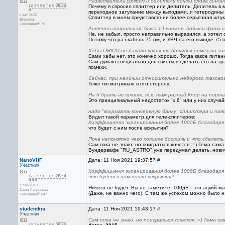
Разветвитель (splitter) и делитель почти слова сино
Почему я спросил сплиттер или делитель. Делитель в
переходное затухание между выходами, и гетеродины с
с авг 2020
Сплиттер в моем представлении более серьезная штук
Воронеж
Сообщений: 70
Антенна спиральная, была 19 витков. Забыли фото 
Не, не забыл, просто неправильно выразился, а хотел
Потому что раз кабель 75 ом, и УВЧ на его выходе 75 о
Хабы ORICO не давали каких-то больших помех на ч
Сами хабы нет, это конечно хорошо. Тогда какое питан
Сам думаю специально для свистков сделать его на тр
помехи.
Сейчас, при наличии относительно недорого такового 
Тоже посматриваю в его сторону.
На 6 брать не стоит, т.к. там разный Кпер на порта
Это принципиальный недостаток "x 6" или у них случа
надо "вскрывать консервную банку" сплиттера и пая
Видел такой параметр для теле-сплитеров:
Коэффициент экранирования более 100дБ благодаря 
что будет с ним после вскрытия?
Пока непонятно чего хотите достичь и что сделать.
Сам пока не знаю, но поиграться хочется :=) Тема сама
Вундервафе "RU_ASTRO" уже передумал делать, новичк
NanoVHF
Дата: 11 Ноя 2021 19:37:57
#
Участник
Коэффициент экранирования более 100дБ благодаря 
что будет с ним после вскрытия?
с сен 2013
Ничего не будет. Вы не заметите. 100дБ - это ацкий ма
Санкт-Ленинград
(Даже, не важно чего). С тем же успехом можно было на
Сообщений: 847
studentkra
Дата: 11 Ноя 2021 19:43:17
#
Участник
Сам пока не знаю, но поиграться хочется :=) Тема са