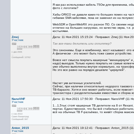
Я как раз использовал кабель 75Ом для приемника, об
фото с логотипа?
Хабы ORICO не давали каких-то больших помех на част
гибкими SMA кабелями, пока не заменил их на полужес
WebSDR и OpenWebRX это разное ПО. Со своими недост
отлично на больших нагрузках, но качество звука, т.е.
костылями.
Zmej
Дата: 11 Ноя 2021 15:15:24 · Поправил: Zmej (11 Ноя 2
Участник
Так все-таки делитель или сплиттер?
Это синонимы. Еще и комбиннер, мост называют -это е
с дек 2005
А физически - это может быть тоже самое устройство.
...
Сообщений: 10762
Вовсе нет смысла покупать кашерные "минициркули" и 
надо) выходов. Только нужно покупать не самые копееч
уже обычно выполнены внутри нормально, на трансфо
Но это все равно на порядок дешевле "циркулей".
Насчет укв антенных усилителей.
Сейчас, при наличии относительно недорого такового о
ТВ-барахло. Хотя и оно может работать, если повезе
транзистора с разделительными емкостями и сборка ко
NanoVHF
Дата: 11 Ноя 2021 17:50:30 · Поправил: NanoVHF (11 Н
Участник
1...1,5тыс стоят кашерные ТВ делители на 8 от Rexant. 
портах. Единственное, что бы всё стабильно работало,
всё на обычных ТВ F-разъёмах, то живёт сборка макси
с сен 2013
Санкт-Ленинград
Сообщений: 847
Anton_2015
Дата: 11 Ноя 2021 19:12:41 · Поправил: Anton_2015 (1
Участник