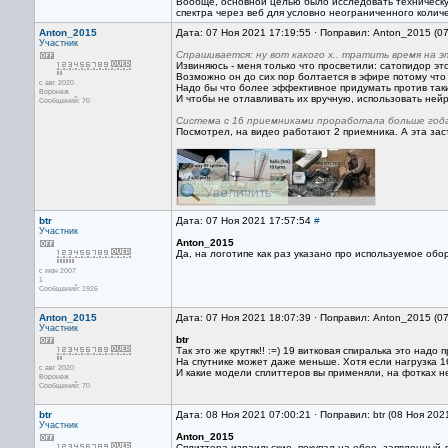
Вообще, основной целью было исследовать техническую
спектра через веб для условно неограниченного колич
Anton_2015
Дата: 07 Ноя 2021 17:19:55 · Поправил: Anton_2015 (0
Участник
Спрашивается: ну вот какого х.. тратить время на э
Извиняюсь - меня только что просветили: сатопидор эт
Возможно он до сих пор болтается в эфире потому что 
с авг 2020
Надо бы что более эффективное придумать против таки
Воронеж
И чтобы не отлавливать их вручную, использовать ней
Сообщений: 70
Система с 16 приемниками проработала больше года 
Посмотрел, на видео работают 2 приемника. А эта заст
btr
Дата: 07 Ноя 2021 17:57:54
#
Участник
Anton_2015
Да, на логотипе как раз указано про используемое обо
с июн 2007
1
Сообщений: 1926
Anton_2015
Дата: 07 Ноя 2021 18:07:39 · Поправил: Anton_2015 (0
Участник
btr
Так это же крутяк!! :=) 19 витковая спиралька это надо 
На спутнике может даже меньше. Хотя если нагрузка 1
с авг 2020
И какие модели сплиттеров вы применяли, на фотках н
Воронеж
Сообщений: 70
btr
Дата: 08 Ноя 2021 07:00:21 · Поправил: btr (08 Ноя 202
Участник
Anton_2015
Сплиттера израильские, покупал на ебее, заявленный