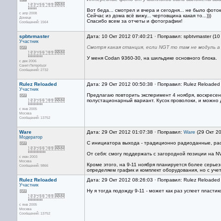
Вот беда... смотрел и вчера и сегодня... не было фоток
с апр 2008
Сейчас из дома всё вижу... чертовщина какая то...)))
Донецк
Спасибо всем за отчеты и фотографии!
Сообщений: 1564
spbtvmaster
Дата: 10 Окт 2012 07:40:21 · Поправил: spbtvmaster (1
Участник
Смотря какая станция, если NGT то там не модуль 
У меня Codan 9360-30, на шильдике основного блока.
с дек 2006
Санкт-Петербург
Сообщений: 2732
Rulez Reloaded
Дата: 29 Окт 2012 00:50:38 · Поправил: Rulez Reloaded
Участник
Предлагаю повторить эксперимент 4 ноября, воскресен
полустационарный вариант. Кусок проволоки, и можно д
с янв 2005
Москва
Сообщений: 13752
Ware
Дата: 29 Окт 2012 01:07:38 · Поправил:
Ware
(29 Окт 2
Модератор
С инициатора выхода - традиционно радиоданные, ра
От себя: смогу поддержать с загородной позиции на N
с июн 2003
Москва
Кроме этого, на 9-11 ноября планируется более серье
Сообщений: 9866
определяем график и комплект оборудования, но с уче
Rulez Reloaded
Дата: 29 Окт 2012 08:26:03 · Поправил: Rulez Reloaded
Участник
Ну я тогда подожду 9-11 - может как раз успеет пласти
с янв 2005
Москва
Сообщений: 13752