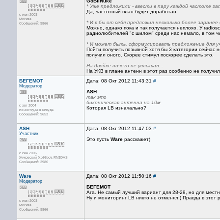
GoBliNuke
* Уже предложили - ввести в пару каждой частоте за
Да, частотный план будет доработан.
с июн 2003
Москва
* И я бы от себя предложил несколько более заранее 
Сообщений: 9866
Можно, однако пока и так получается неплохо. У radios
радиолюбителей "с шилом" среди нас немало, в том чи
* И может быть, сформулировать предложение для уч
Пойти получить позывной хотя бы 3 категории сейчас н
получил оного. Скорее стимул поскорее сделать это.
На двойке ничего не услышал...
На УКВ в плане антенн в этот раз особенно не получил
БЕГЕМОТ
Дата: 08 Окт 2012 11:43:31
#
Модератор
ASH
так это
биконическая антенна на 10м
с авг 2004
Которая LB изначально?
из ниоткуда в никуда
Сообщений: 9653
ASH
Дата: 08 Окт 2012 11:47:03
#
Участник
Это пусть
Ware
расскажет)
с сен 2006
Жуковский (ko95bo), RN3DAS
Сообщений: 2986
Ware
Дата: 08 Окт 2012 11:50:16
#
Модератор
БЕГЕМОТ
Ага. Не самый лучший вариант для 28-29, но для местн
Ну и мониторинг LB никто не отменял:) Правда в этот 
с июн 2003
Москва
Сообщений: 9866