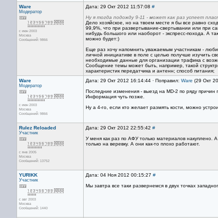
Ware
Дата: 29 Окт 2012 11:57:08
#
Модератор
Ну я тогда подожду 9-11 - может как раз успеет пла
Дело хозяйское, но на твоем месте я бы все равно схо
99,9%, что при развертывание-свертывании или при сам
с июн 2003
нибудь большого или наоборот - экспресс-похода. А т
Москва
можно будет:)
Сообщений: 9866
Еще раз хочу напомнить уважаемым участникам - любит
личной инициативе в поле с целью получше изучить св
необходимые данные для организации трафика с возже
Сообщение темы может быть, например, такой структры
характеристик передатчика и антенн; способ питания;
Ware
Дата: 29 Окт 2012 16:14:44 · Поправил:
Ware
(29 Окт 2
Модератор
Последние изменения - выезд на MD-2 по ряду причин п
Информация чуть позже.
с июн 2003
Ну а 4-го, если кто желает размять кости, можно устро
Москва
Сообщений: 9866
Rulez Reloaded
Дата: 29 Окт 2012 22:55:42
#
Участник
У меня как раз по АФУ только материалов накуплено. А 
только на веревку. А они как-то плохо работают.
с янв 2005
Москва
Сообщений: 13752
YURIKK
Дата: 04 Ноя 2012 00:15:27
#
Участник
Мы завтра все таки развернемся в двух точках западно
с авг 2003
Москва
Сообщений: 1440