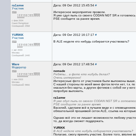
ra1amw
Дата: 09 Окт 2012 15:45:54
#
Участник
Интересное мероприятие провели.
Я уже сдул пыль со своего CODAN NGT SR и готовлюсь
PSE сообщите за ранее время.
с фев 2004
Санкт-Петербург
Сообщений: 2968
YURIKK
Дата: 09 Окт 2012 16:17:17
#
Участник
В ALE неделе кто нибудь собирается участвовать?
с авг 2003
Москва
Сообщений: 1440
Ware
Дата: 09 Окт 2012 17:48:54
#
Модератор
nomade
Ребяты... а фото кто нибудь делал?
Очень интересно!
с июн 2003
Интересные фото от участников были выложены выше.
Москва
С нашей стороны по моей вине фоток почти нет, т.к. п
Сообщений: 9866
оказался без карты, а других фотиков с собой ни у ко
попробую выложить.
ra1amw
Я уже сдул пыль со своего CODAN NGT SR и готовлюс
PSE сообщите за ранее время.
Василий, сделаем всё в лучшем виде и с оповещением.
обязательной прошивкой сеток ALE, ссылка на которы
Однако всё это не лишает возможности любому участник
то, да всегда сможет поддержать.
YURIKK
В ALE неделе кто нибудь собирается участвовать?
Полагаю, смогу принять участие. Более того, вполне 