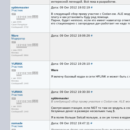
интересной легендой. Всё пока в разработке.
spbtvmaster
Дата: 09 Окт 2012 19:02:19
#
Участник
В следующий сбор приму участие с Codan-ом. ALE мод
плату и как установить буду рад помощи.
Парни, будет неплохо, если кто имеет навигатор отме
с дек 2006
кто стационарно с загородных дач работает не надо то
Санкт-Петербург
Сообщений: 2732
Ware
Дата: 09 Окт 2012 19:06:26
#
Модератор
с июн 2003
Москва
Сообщений: 9866
YURIKK
Дата: 09 Окт 2012 19:26:10
#
Участник
Ware
Я включу базовый кодан в сети HFLINK и может быть с
с авг 2003
Москва
Сообщений: 1440
YURIKK
Дата: 09 Окт 2012 19:30:30
#
Участник
spbtvmaster
В следующий сбор приму участие с Codan-ом. ALE мо
с авг 2003
Смотря какая станция, если NGT то там не модуль а со
Москва
безумных денег в размере нескольких тыщ $.
Сообщений: 1440
Я в полях больше Selcall пользую, а он уж точно в кода
nomade
Дата: 09 Окт 2012 19:47:11
#
Участник
Интересные фото от участников были выложены вы