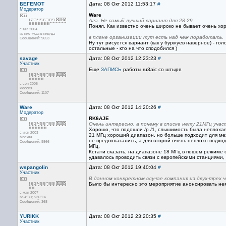
БЕГЕМОТ
Дата: 08 Окт 2012 11:53:17
#
Модератор
Ware
Ага. Не самый лучший вариант для 28-29
Понял. Как известно очень широко не бывает очень хо
с авг 2004
из ниоткуда в никуда
в плане организации тут есть над чем поработать.
Сообщений: 9653
Ну тут рисуется вариант (как у буржуев наверное) - г
остальные - кто на что сподобился )
savage
Дата: 08 Окт 2012 12:23:23
#
Участник
Еще
ЗАПИСЬ
работы ru3aic со штыря.
с сен 2005
Россия
Сообщений: 1107
Ware
Дата: 08 Окт 2012 14:20:26
#
Модератор
RK6AJE
Очень интересно, а почему в списке нету 21МГц учас
Хорошо, что подошли /p /1, слышимость была неплохая
с июн 2003
21 МГц хороший диапазон, но больше подходит для меж
Москва
не предполагались, а для второй очень неплохо подх
Сообщений: 9866
МГц.
Кстати сказать, на диапазоне 18 МГц в пешем режиме 
удавалось проводить связи с европейскими станциями,
wspangolin
Дата: 08 Окт 2012 19:40:04
#
Участник
В данном конкретном случае компания из двух-трех 
Было бы интересно это мероприятие анонсировать не
с мая 2007
N54*30; S36*14
Сообщений: 368
YURIKK
Дата: 08 Окт 2012 23:20:35
#
Участник