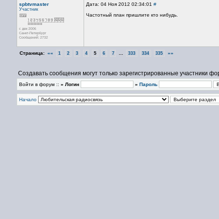
spbtvmaster
Дата: 04 Ноя 2012 02:34:01
#
Участник
Частотный план пришлите кто нибудь.
с дек 2006
Санкт-Петербург
Сообщений: 2732
Страница:
««
...
»»
1
2
3
4
5
6
7
333
334
335
Создавать сообщения могут только зарегистрированные участники фо
Войти в форум ::
» Логин
»
Пароль
Начало