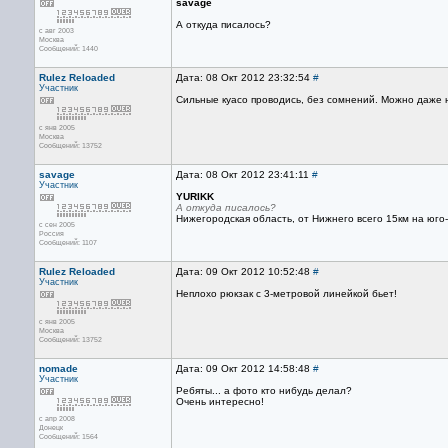
savage
А откуда писалось?
с авг 2003
Москва
Сообщений: 1440
Rulez Reloaded
Дата: 08 Окт 2012 23:32:54
#
Участник
Сильные куасо проводись, без сомнений. Можно даже 
с янв 2005
Москва
Сообщений: 13752
savage
Дата: 08 Окт 2012 23:41:11
#
Участник
YURIKK
А откуда писалось?
Нижегородская область, от Нижнего всего 15км на юго-
с сен 2005
Россия
Сообщений: 1107
Rulez Reloaded
Дата: 09 Окт 2012 10:52:48
#
Участник
Неплохо рюкзак с 3-метровой линейкой бьет!
с янв 2005
Москва
Сообщений: 13752
nomade
Дата: 09 Окт 2012 14:58:48
#
Участник
Ребяты... а фото кто нибудь делал?
Очень интересно!
с апр 2008
Донецк
Сообщений: 1564