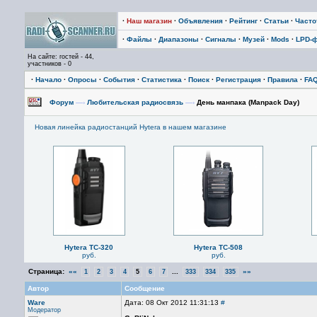
·
Наш магазин
·
Объявления
·
Рейтинг
·
Статьи
·
Част
·
Файлы
·
Диапазоны
·
Сигналы
·
Музей
·
Mods
·
LPD-
На сайте: гостей - 44,
участников - 0
·
Начало
·
Опросы
·
События
·
Статистика
·
Поиск
·
Регистрация
·
Правила
·
FA
Форум
—›
Любительская радиосвязь
—›
День манпака (Manpack Day)
Новая линейка радиостанций Hytera в нашем магазине
Hytera TC-320
Hytera TC-508
руб.
руб.
Страница:
««
...
»»
1
2
3
4
5
6
7
333
334
335
Автор
Сообщение
Ware
Дата: 08 Окт 2012 11:31:13
#
Модератор