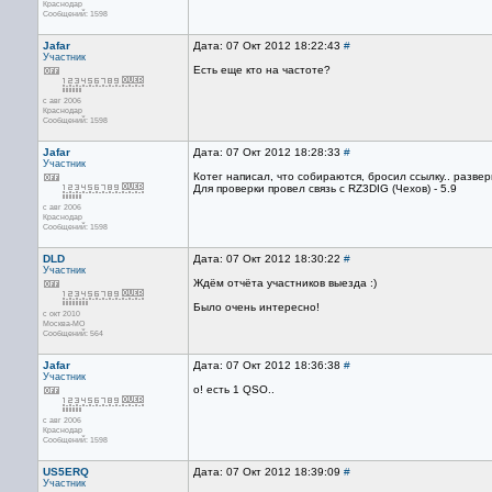
Краснодар
Сообщений: 1598
Jafar
Дата: 07 Окт 2012 18:22:43
#
Участник
Есть еще кто на частоте?
с авг 2006
Краснодар
Сообщений: 1598
Jafar
Дата: 07 Окт 2012 18:28:33
#
Участник
Котег написал, что собираются, бросил ссылку.. развер
Для проверки провел связь с RZ3DIG (Чехов) - 5.9
с авг 2006
Краснодар
Сообщений: 1598
DLD
Дата: 07 Окт 2012 18:30:22
#
Участник
Ждём отчёта участников выезда :)
Было очень интересно!
с окт 2010
Москва-МО
Сообщений: 564
Jafar
Дата: 07 Окт 2012 18:36:38
#
Участник
о! есть 1 QSO..
с авг 2006
Краснодар
Сообщений: 1598
US5ERQ
Дата: 07 Окт 2012 18:39:09
#
Участник