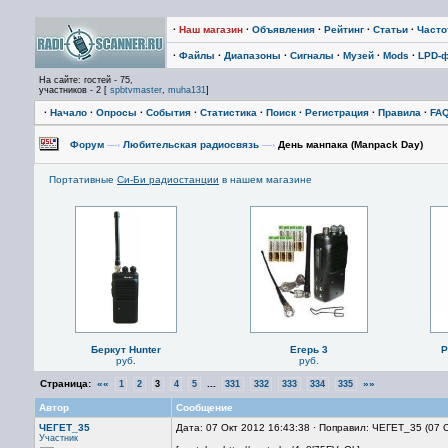
·
Наш магазин
·
Объявления
·
Рейтинг
·
Статьи
·
Част
·
Файлы
·
Диапазоны
·
Сигналы
·
Музей
·
Mods
·
LPD-
На сайте: гостей - 75,
участников - 2 [
spbtvmaster
,
muha131
]
·
Начало
·
Опросы
·
События
·
Статистика
·
Поиск
·
Регистрация
·
Правила
·
FA
Форум
—›
Любительская радиосвязь
—›
День манпака (Manpack Day)
Портативные
Си-Би радиостанции
в нашем магазине
Беркут Hunter
Егерь 3
P
руб.
руб.
Страница:
««
...
»»
1
2
3
4
5
331
332
333
334
335
Автор
Сообщение
ЧЕГЕТ_35
Дата: 07 Окт 2012 16:43:38 · Поправил: ЧЕГЕТ_35 (07 
Участник