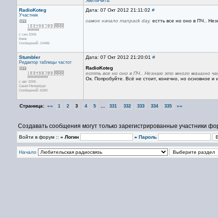
Увеличить
RadioKoteg
Дата: 07 Окт 2012 21:11:02
#
Участник
самое начало manpack day,
естть все но оно в ПЧ.. Н
с сен 2006
Киев
Сообщений: 14486
Stumbler
Дата: 07 Окт 2012 21:20:01
#
Редактор
таблицы частот
RadioKoteg
естть все но оно в ПЧ.. Незнаю это много машино ч
Ок. Попробуйте. Всё не стоит, конечно, но основное и
с авг 2005
Санкт-Петербург
Сообщений: 6390
Страница:
««
...
»»
1
2
3
4
5
331
332
333
334
335
Создавать сообщения могут только зарегистрированные участники фо
Войти в форум ::
» Логин
»
Пароль
Начало