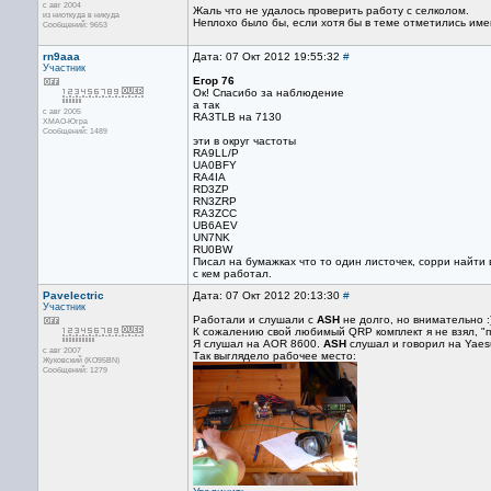
с авг 2004
Жаль что не удалось проверить работу с селколом.
из ниоткуда в никуда
Неплохо было бы, если хотя бы в теме отметились им
Сообщений: 9653
rn9aaa
Дата: 07 Окт 2012 19:55:32
#
Участник
Егор 76
Ок! Спасибо за наблюдение
а так
с авг 2005
RA3TLB на 7130
ХМАО-Югра
Сообщений: 1489
эти в округ частоты
RA9LL/P
UA0BFY
RA4IA
RD3ZP
RN3ZRP
RA3ZCC
UB6AEV
UN7NK
RU0BW
Писал на бумажках что то один листочек, сорри найти в 
с кем работал.
Pavelectric
Дата: 07 Окт 2012 20:13:30
#
Участник
Работали и слушали с
ASH
не долго, но внимательно :
К сожалению свой любимый QRP комплект я не взял, "п
Я слушал на AOR 8600.
ASH
слушал и говорил на Yaes
с авг 2007
Так выглядело рабочее место:
Жуковский (KO95BN)
Сообщений: 1279