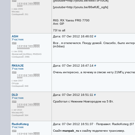
[youtube=http://youtu.be/4e8l75FVzOk]
[youtube=http://youtu.be/86wfUE_ogfs]
с июн 2005
Москва
Сообщений: 251
RIG: RX Yaesu FRG 7700
Ant: GP
73! to all
ASH
Дата: 07 Окт 2012 16:46:02
#
Участник
Все , я отключился. Поеду домой. Спасибо, было интер
(rn3das)
с сен 2006
Жуковский (ko95bo), RN3DAS
Сообщений: 2986
RK6AJE
Дата: 07 Окт 2012 16:47:14
#
Участник
Очень интересно, а почему в списке нету 21МГц участк
с мая 2007
Оттуда
Сообщений: 848
DLD
Дата: 07 Окт 2012 16:51:11
#
Участник
Сработал с Нижним Новгородом на 5 Вт.
с окт 2010
Москва-МО
Сообщений: 564
RadioKoteg
Дата: 07 Окт 2012 16:51:37 · Поправил: RadioKoteg (07
Участник
Скайп
manpak_ru
к скайпу подключен трансивер.