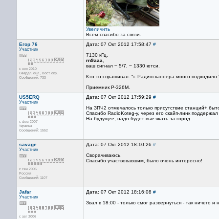
Увеличить
Всем спасибо за связи.
Егор 76
Дата: 07 Окт 2012 17:58:47
#
Участник
7130 кГц.
rn9aaa
,
ваш сигнал ~ 5/7, ~ 1330 ютси.
с ноя 2010
Свердл. обл., Вост. окр.
Кто-то спрашивал: "с Радиосканнера много подходило ?
Сообщений: 733
Приемник Р-326М.
US5ERQ
Дата: 07 Окт 2012 17:59:29
#
Участник
На ЗПЧ2 отмечалось только присутствие станций+,быто
Спасибо RadioKoteg-у, через его скайп-линк поддержа
На будущее, надо будет выезжать за город.
с фев 2007
Украина
Сообщений: 1552
savage
Дата: 07 Окт 2012 18:10:26
#
Участник
Сворачиваюсь.
Спасибо участвовавшим, было очень интересно!
с сен 2005
Россия
Сообщений: 1107
Jafar
Дата: 07 Окт 2012 18:16:08
#
Участник
Звал в 18:00 - только смог развернуться - так ничего и
с авг 2006