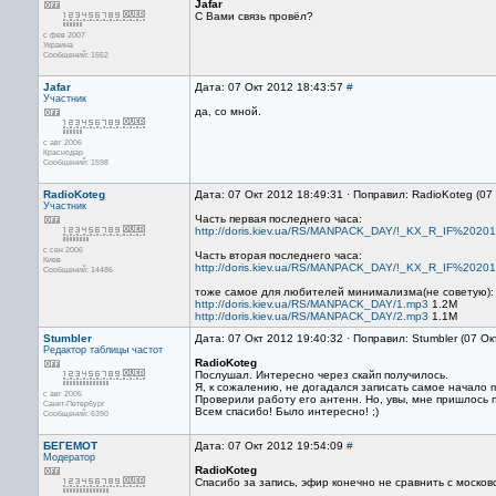
Jafar
С Вами связь провёл?
с фев 2007
Украина
Сообщений: 1552
Jafar
Дата: 07 Окт 2012 18:43:57
#
Участник
да, со мной.
с авг 2006
Краснодар
Сообщений: 1598
RadioKoteg
Дата: 07 Окт 2012 18:49:31 · Поправил: RadioKoteg (07
Участник
Часть первая последнего часа:
http://doris.kiev.ua/RS/MANPACK_DAY/!_KX_R_IF%2020
с сен 2006
Часть вторая последнего часа:
Киев
http://doris.kiev.ua/RS/MANPACK_DAY/!_KX_R_IF%2020
Сообщений: 14486
тоже самое для любителей минимализма(не советую):
http://doris.kiev.ua/RS/MANPACK_DAY/1.mp3
1.2M
http://doris.kiev.ua/RS/MANPACK_DAY/2.mp3
1.1M
Stumbler
Дата: 07 Окт 2012 19:40:32 · Поправил: Stumbler (07 О
Редактор
таблицы частот
RadioKoteg
Послушал. Интересно через скайп получилось.
Я, к сожалению, не догадался записать самое начало
с авг 2005
Проверили работу его антенн. Но, увы, мне пришлось 
Санкт-Петербург
Всем спасибо! Было интересно! ;)
Сообщений: 6390
БЕГЕМОТ
Дата: 07 Окт 2012 19:54:09
#
Модератор
RadioKoteg
Спасибо за запись, эфир конечно не сравнить с москов