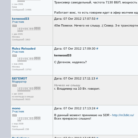
Трансивер самодельный, частота 7130 ВБП, мощность 1
с сен 2006
Киев
Сообщений: 14486
Работает вокс, то есть говорим идет в эфир молчим ид
kenwood33
Дата: 07 Окт 2012 17:07:53
#
Участник
40м Помехи. Ничего не слышу. ;( Север. 3-е транспорт
с дек 2005
Москва
Сообщений: 1863
Rulez Reloaded
Дата: 07 Окт 2012 17:09:30
#
Участник
kenwood33
С Дегеном, надеюсь?
с янв 2005
Москва
Сообщений: 13752
БЕГЕМОТ
Дата: 07 Окт 2012 17:11:13
#
Модератор
Ничего не слышу.
г. Владимир на 10 Вт. говорит.
с авг 2004
из ниоткуда в никуда
Сообщений: 9653
mono
Дата: 07 Окт 2012 17:13:24
#
Участник
В данный момент принимаю на SDR -
http://rn3dkt.ru/
Всех прекрасно слышно!
с мар 2008
Narva
Сообщений: 238