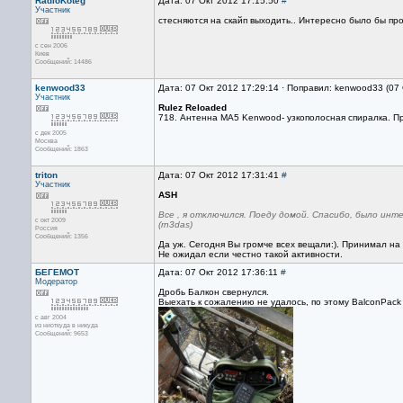
RadioKoteg
Дата: 07 Окт 2012 17:15:50
#
Участник
стесняются на скайп выходить.. Интересно было бы про
с сен 2006
Киев
Сообщений: 14486
kenwood33
Дата: 07 Окт 2012 17:29:14 · Поправил: kenwood33 (07
Участник
Rulez Reloaded
718. Антенна МА5 Kenwood- узкополосная спиралка. Про
с дек 2005
Москва
Сообщений: 1863
triton
Дата: 07 Окт 2012 17:31:41
#
Участник
ASH
Все , я отключился. Поеду домой. Спасибо, было инте
с окт 2009
(rn3das)
Россия
Сообщений: 1356
Да уж. Сегодня Вы громче всех вещали:). Принимал на
Не ожидал если честно такой активности.
БЕГЕМОТ
Дата: 07 Окт 2012 17:36:11
#
Модератор
Дробь Балкон свернулся.
Выехать к сожалению не удалось, по этому BalconPack
с авг 2004
из ниоткуда в никуда
Сообщений: 9653