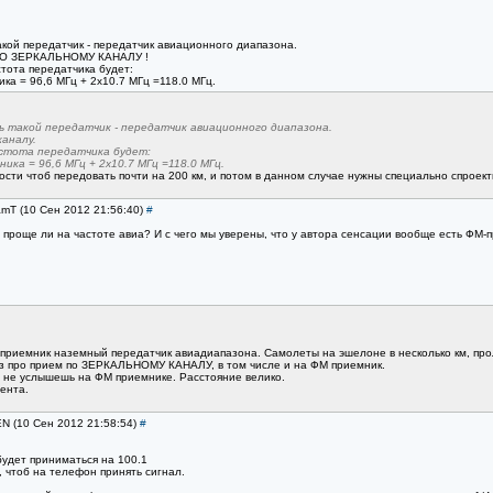
такой передатчик - передатчик авиационного диапазона.
 ПО ЗЕРКАЛЬНОМУ КАНАЛУ !
тота передатчика будет:
ка = 96,6 МГц + 2х10.7 МГц =118.0 МГц.
ь такой передатчик - передатчик авиационного диапазона.
аналу.
астота передатчика будет:
ика = 96,6 МГц + 2х10.7 МГц =118.0 МГц.
сти чтоб передовать почти на 200 км, и потом в данном случае нужны специально спроек
amT (10 Сен 2012 21:56:40)
#
 проще ли на частоте авиа? И с чего мы уверены, что у автора сенсации вообще есть ФМ-пр
 приемник наземный передатчик авиадиапазона. Самолеты на эшелоне в несколько км, п
з про прием по ЗЕРКАЛЬНОМУ КАНАЛУ, в том числе и на ФМ приемник.
го не услышешь на ФМ приемнике. Расстояние велико.
ента.
EN (10 Сен 2012 21:58:54)
#
будет приниматься на 100.1
, чтоб на телефон принять сигнал.