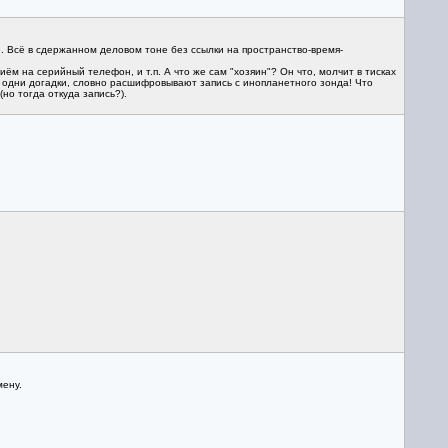
де. Всё в сдержанном деловом тоне без ссылки на пространство-время-
ём на серийный телефон, и т.п. А что же сам "хозяин"? Он что, молчит в тисках
тут одни догадки, словно расшифровывают запись с инопланетного зонда! Что
но тогда откуда запись?).
мену.