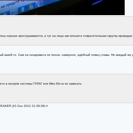
лны хорошо прослушиваются, а тут на лицо как плохая и отвратительная скрутка проводов 
ый какой-то. Сам на неадеквата не похож, наверное, идейный ловец славы. Не каждый же д
лето в лагерях системы ГУЛАГ или Мин Юста по зависать
SPEAKER (10 Сен 2012 21:39:38)
#