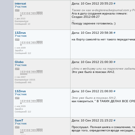
intersat
Дата: 10 Сен 2012 20:55:23
#
Участник
Также он как w-degterew.livejournal.com
Ага в дату создания журнала гляньте:
Создан 2012-08-27
с дек 2010
...
Екатеринбург
Походу заренее готовились :)
Сообщений: 10
13Zirus
Дата: 10 Сен 2012 20:58:36
#
Участник
на борту самолёта нет такого передатчика
с ноя 2009
Зарайск
Сообщений: 112
Globo
Дата: 10 Сен 2012 21:00:30
#
Участник
идти к медиуму или на тарелочке гадат
Это уже было в поисках АН-2.
с сен 2007
Екатеринбург USSS
Сообщений: 445
13Zirus
Дата: 10 Сен 2012 21:06:00
#
Участник
Это уже было в поисках АН-2.
как говориться, " В ТАКИХ ДЕЛАХ ВСЕ СРЕ
с ноя 2009
Зарайск
Сообщений: 112
SamT
Дата: 10 Сен 2012 21:15:22
#
Участник
Прослушал. Полная шняга к сожалению, т
вроде того, определяется вроде несущая..