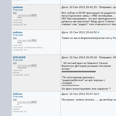
грибник
Дата: 10 Сен 2012 20:41:25 · Поправил: гр
Участник
Вот сейчас в 20-00 прослушал по радиоточ
потустороннюю связь с УЖЕ погибшими...
НО! Настораживает, что всё преподносится
с янв 2010
допроса как партизан? Ведь дело 5 минут в
н.новгород
говорит сам "радист" или отказался от пок
Сообщений: 881
radiooo
Дата: 10 Сен 2012 20:44:52
#
Участник
Также он как w-degterew.livejournal.com у
с мая 2007
Трехгорный, Челябинская область
Сообщений: 415
SPEAKER
Дата: 10 Сен 2012 20:45:16 · Поправил: 
Участник
" 42-летний врач из Нижнего Тагила
Валентин Дегтерев услышал послание
ночью."
с фев 2007
######################
Арктика
Сообщений: 10278
"По агентурным данным у
"радиолюбителя" не всё хорошо с
головой..."
*****************
Он врач психотерапевт или нарколог ?
13Zirus
Дата: 10 Сен 2012 20:47:18
#
Участник
Послушал, запись похожа....., да вообще 
с ноя 2009
Зарайск
Сообщений: 112