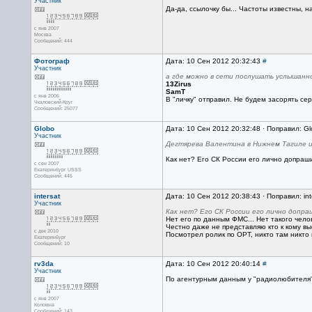
Участник
Да-да, ссылочку бы... Частоты известны, на
с янв 2007
Москва
Сообщений: 444
Фотограф
Дата: 10 Сен 2012 20:32:43
#
Участник
а где можно в сети послушать услышанн
13Zirus
SamT
с янв 2006
В "личку" отправил. Не будем засорять се
Чкаловский-Круг
Сообщений: 25077
Globo
Дата: 10 Сен 2012 20:32:48 · Поправил: G
Участник
Дегтярева Валентина в Нижнем Тагиле и
Как нет? Его CК России его лично допраши
с сен 2007
Екатеринбург USSS
Сообщений: 445
intersat
Дата: 10 Сен 2012 20:38:43 · Поправил: int
Участник
Как нет? Его CК России его лично допра
Нет его по данным ФМС... Нет такого челов
Честно даже не представляю кто к кому вы
с дек 2010
Посмотрел ролик по ОРТ, никто там никто 
Екатеринбург
Сообщений: 10
rv3da
Дата: 10 Сен 2012 20:40:14
#
Участник
По агентурным данным у "радиолюбителя" 
с янв 2007
Коломна
Сообщений: 143