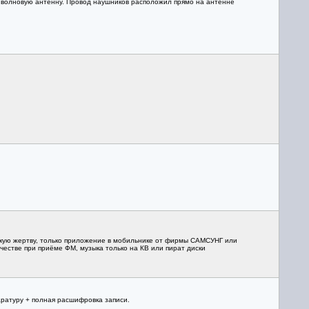
/4 волновую антенну. Провод наушников расположил прямо на антенне
 такую жертву, только приложение в мобильнике от фирмы САМСУНГ или
честве при приёме ФМ, музыка только на КВ или пират диски
аратуру + полная расшифровка записи.