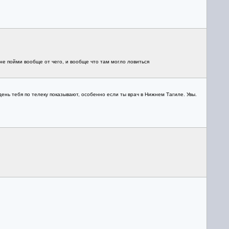
не пойми вообще от чего, и вообще что там могло ловиться
ень тебя по телеку показывают, особенно если ты врач в Нижнем Тагиле. Увы.