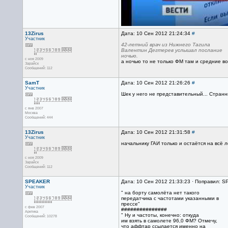
13Zirus
Дата: 10 Сен 2012 21:24:34
#
Участник
42-летний врач из Нижнего Тагила
Валентин Дегтерев услышал послание
ночью.
с ноя 2009
а ночью то не только ФМ там и средние во
Зарайск
Сообщений: 112
SamT
Дата: 10 Сен 2012 21:26:26
#
Участник
Шек у него не представительный... Странн
с янв 2007
Москва
Сообщений: 444
13Zirus
Дата: 10 Сен 2012 21:31:58
#
Участник
начальнику ГАИ только и остаётся на всё 
с ноя 2009
Зарайск
Сообщений: 112
SPEAKER
Дата: 10 Сен 2012 21:33:23 · Поправил: 
Участник
" на борту самолёта нет такого
передатчика с частотами указанными в
прессе"
с фев 2007
###############
Арктика
" Ну и частоты, конечно: откуда
Сообщений: 10278
им взять в самолете 96,0 ФМ? Отмечу,
что аффтар ссылается именно на