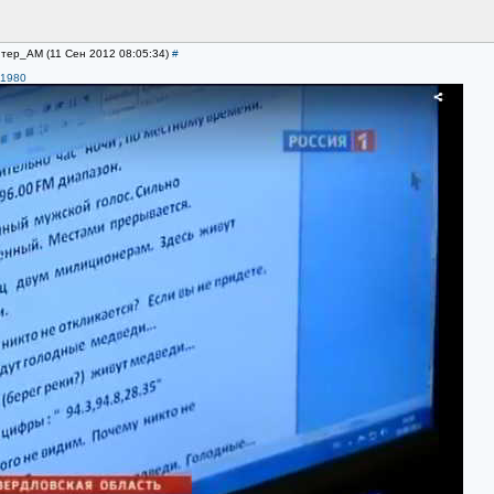
итер_AM (11 Сен 2012 08:05:34)
#
51980