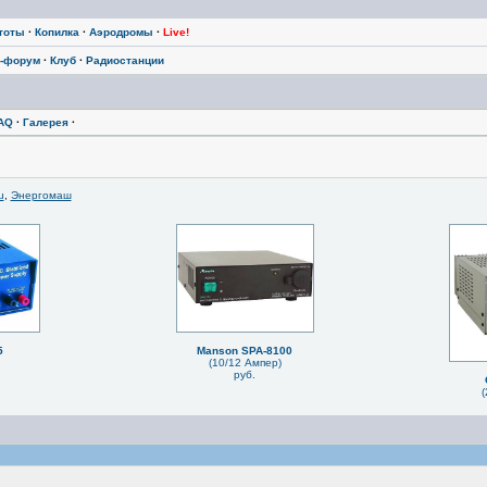
тоты
·
Копилка
·
Аэродромы
·
Live!
-форум
·
Клуб
·
Радиостанции
AQ
·
Галерея
·
u
,
Энергомаш
5
Manson SPA-8100
(10/12 Ампер)
руб.
(