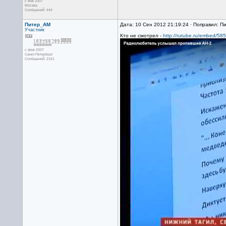
с янв 2007
Москва
Сообщений: 444
Питер_AM
Дата: 10 Сен 2012 21:19:24 · Поправил: П
Участник
Кто не смотрел -
http://rutube.ru/embed/58
с фев 2007
Санкт-Петербург
Сообщений: 2161