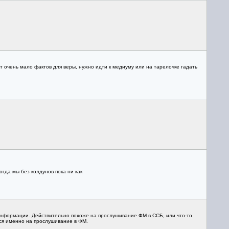
ут очень мало фактов для веры, нужно идти к медиуму или на тарелочке гадать
гда мы без колдунов пока ни как
нформации. Действительно похоже на прослушивание ФМ в ССБ, или что-то
тся именно на прослушивание в ФМ.