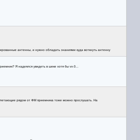
тированные антенны, и нужно обладать знаниями куда воткнуть антенну
иемник? Я надеялся увидеть в шеке хотя бы vx-3...
ролетающие рядом от ФМ приемника тоже можно прослушать. На