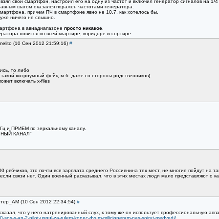
 взял свой смартфон, настроил его на одну из частот и включил генератор сигналов на 1
равным шагом оказался поражен частотами генератора.
смартфона, причем ПЧ в смартфоне явно не 10,7, как хотелось бы.
уже ничего не слышно.
мартфона в авиадиапазоне
просто никакое
.
ратора ловится по всей квартире, коридоре и сортире
melito (10 Сен 2012 21:59:16)
#
ись, то либо
ь такой хитроумный фейк, м.б. даже со стороны родственников)
ожет включать x-files
МГц и ПРИЕМ по зеркальному каналу.
ЛЬНЫЙ КАНАЛ"
000 рябчиков, это почти вся зарплата среднего Россиянина тех мест, не многие пойдут на
сли связи нет. Один военный расказывал, что в этих местах люди мало представляют о ка
итер_AM (10 Сен 2012 22:34:54)
#
сказал, что у него натренированный слух, к тому же он использует профессиональную апп
0-sos-s-an-2-pilot-usnul-za-rulem-konec-dvum-milicioneram-nas-sojrut-medvedi/