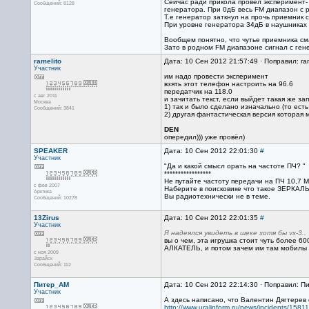
Сейчас ради прикола провел эксперимент-
Сообщений: 8128
генератора. При 0дБ весь FM диапазон с 
Т.е генератор заткнул на прочь приемник 
При уровне генератора 34дБ в наушниках 
Вообщем понятно, что чутье приемника с
Зато в родном FM диапазоне сигнал с гене
ramelito
Дата: 10 Сен 2012 21:57:49 · Поправил: ra
Участник
им надо провести эксперимент
взять этот телефон настроить на 96.6
передатчик на 118.0
с авг 2011
и зачитать текст, если выйдет такая же зап
Москва
1) так и было сделано изначально (то ест
Сообщений: 3841
2) другая фантастическая версия которая м
DEN
опередил))) уже провёл)
SPEAKER
Дата: 10 Сен 2012 22:01:30
#
Участник
"Да и какой смысл орать на частоте ПЧ? "
*****************
Не путайте частоту передачи на ПЧ 10,7 
с фев 2007
Наберите в поисковике что такое ЗЕРКА
Арктика
Вы радиотехнически не в теме.
Сообщений: 10278
13Zirus
Дата: 10 Сен 2012 22:01:35
#
Участник
Я надеялся увидеть в шеке хотя бы vx-3..
вы о чем, эта игрушка стоит чуть более 6
АЛКАТЕЛЬ, и потом зачем им там мобилы е
с ноя 2009
Зарайск
Сообщений: 112
Питер_AM
Дата: 10 Сен 2012 22:14:30 · Поправил: П
Участник
А здесь написано, что Валентин Дягтерев 
http://www.uralinform.ru/news/incidents/15811