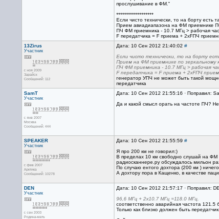
прослушивание в ФМ."
*******************
Если чисто технически, то на борту есть 
Прием авиадиапазона на ФМ приемнике
ПЧ ФМ приемника - 10.7 МГц > рабочая час
F передатчика = F приема + 2хFПЧ приемни
13Zirus
Дата: 10 Сен 2012 21:40:02
#
Участник
Если чисто технически, то на борту ест
Прием на ФМ приемнике по зеркальному к
ПЧ ФМ приемника - 10.7 МГц > рабочая ч
с ноя 2009
F передатчика = F приема + 2хFПЧ приемн
Зарайск
генератор УПЧ не может быть такой мощно
Сообщений: 112
передатчика
SamT
Дата: 10 Сен 2012 21:55:16 · Поправил: S
Участник
Да и какой смысл орать на частоте ПЧ? Не
с янв 2007
Москва
Сообщений: 444
SPEAKER
Дата: 10 Сен 2012 21:55:59
#
Участник
Я про 200 км не говорил:)
В пределах 10 км свободно слушай на ФМ
радиосканнере.ру обсуждалось мильон ра
с фев 2007
По случаю ентого дохтора (200 км ) ниче
Арктика
А дохтору пора в Кащенко, в качестве паци
Сообщений: 10278
DEN
Дата: 10 Сен 2012 21:57:17 · Поправил: D
Участник
96,6 МГц + 2х10.7 МГц =118.0 МГц.
соответственно аварийная частота 121.5 
Только как близко должен быть передатчик
с сен 2003
Родина-мать