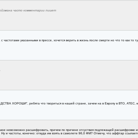
 у Ройзмана часто комментарии пишет
 с частотами указанными в прессе, хочется верить в жизнь после смерти но что то как то т
ь
ДСТВА ХОРОШИ", ребята что твориться в нашей стране, зачем на в Европу в ВТО, АТЕС, ко
акое невозможно расшифровать, причем по причине отсуствия подлежащей расшифровке и
. Ну и частоты, конечно: откуда им взять в самолете 96,0 ФМ? Отмечу, что аффтар ссылае