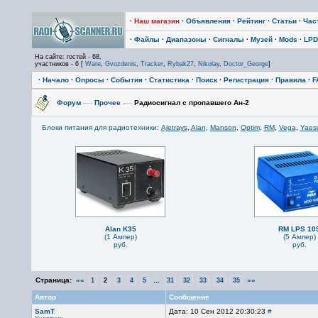
·
Наш магазин
·
Объявления
·
Рейтинг
·
Статьи
·
Час
·
Файлы
·
Диапазоны
·
Сигналы
·
Музей
·
Mods
·
LPD
На сайте: гостей - 68,
участников - 6 [
Ware
,
Gvozdenis
,
Tracker
,
Rybak27
,
Nikolay
,
Doctor_George
]
·
Начало
·
Опросы
·
События
·
Статистика
·
Поиск
·
Регистрация
·
Правила
·
F
Форум
—›
Прочее
—›
Радиосигнал с пропавшего Ан-2
Блоки питания для радиотехники
:
Ajetrays
,
Alan
,
Manson
,
Optim
,
RM
,
Vega
,
Yaes
Alan K35
RM LPS 10
(1 Ампер)
(5 Ампер)
руб.
руб.
Страница:
««
...
»»
1
2
3
4
5
31
32
33
34
35
Автор
Сообщение
SamT
Дата: 10 Сен 2012 20:30:23
#