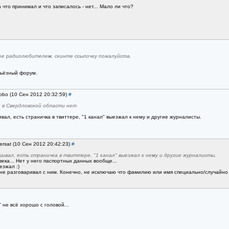
 что принимал и что записалось - нет... Мало ли что?
ое радиолюбителем, скинте ссылочку пожалуйста.
рьёзный форум.
lobo (10 Сен 2012 20:32:59)
#
 в Свердловской области нет
вал, есть страничка в твиттере, "1 канал" выезжал к нему и другие журналисты.
ersat (10 Сен 2012 20:42:23)
#
шивал, есть страничка в твиттере, "1 канал" выезжал к нему и другие журналисты.
ека... Нет у него паспортных данных вообще...
езжал :)
не разговаривал с ним. Конечно, не исключаю что фамилию или имя специально/случайно и
не всё хорошо с головой...