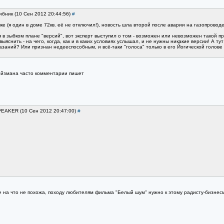
ибник (10 Сен 2012 20:44:56)
#
ке (я один в доме 72кв. её не отключил!), новость шла второй после аварии на газопрово
 в зыбком плане "версий", вот эксперт выступил о том - возможен или невозможен такой при
ыяснить - на чего, когда, как и в каких условиях услышал, и не нужны никакие версии! А 
азаний? Или признан недееспособным, и всё-таки "голоса" только в его Йогической голове (
 Ройзмана часто комментарии пишет
SPEAKER (10 Сен 2012 20:47:00)
#
не на что не похожа, походу любителям фильма "Белый шум" нужно к этому радисту-бизнес