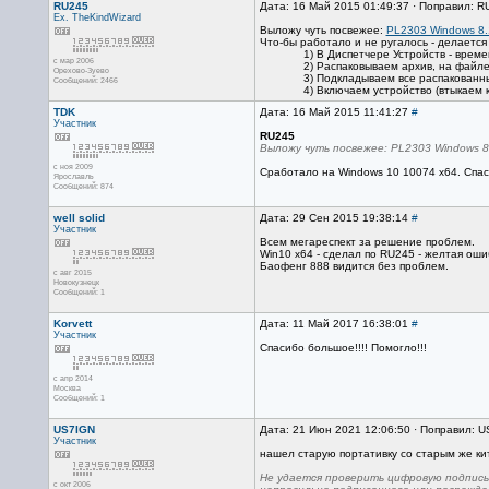
RU245
Дата: 16 Май 2015 01:49:37 · Поправил: R
Ex. TheKindWizard
Выложу чуть посвежее:
PL2303 Windows 8.
Что-бы работало и не ругалось - делаетс
1) В Диспетчере Устройств - врем
с мар 2006
2) Распаковываем архив, на файле 
Орехово-Зуево
3) Подкладываем все распакованны
Сообщений: 2466
4) Включаем устройство (втыкаем к
TDK
Дата: 16 Май 2015 11:41:27
#
Участник
RU245
Выложу чуть посвежее: PL2303 Windows 8
с ноя 2009
Сработало на Windows 10 10074 х64. Спас
Ярославль
Сообщений: 874
well solid
Дата: 29 Сен 2015 19:38:14
#
Участник
Всем мегареспект за решение проблем.
Win10 х64 - сделал по RU245 - желтая оши
Баофенг 888 видится без проблем.
с авг 2015
Новокузнецк
Сообщений: 1
Korvett
Дата: 11 Май 2017 16:38:01
#
Участник
Спасибо большое!!!! Помогло!!!
с апр 2014
Москва
Сообщений: 1
US7IGN
Дата: 21 Июн 2021 12:06:50 · Поправил: 
Участник
нашел старую портативку со старым же ки
Не удается проверить цифровую подпись
с окт 2006