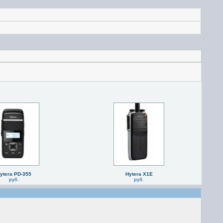
ytera PD-355
Hytera X1E
руб.
руб.