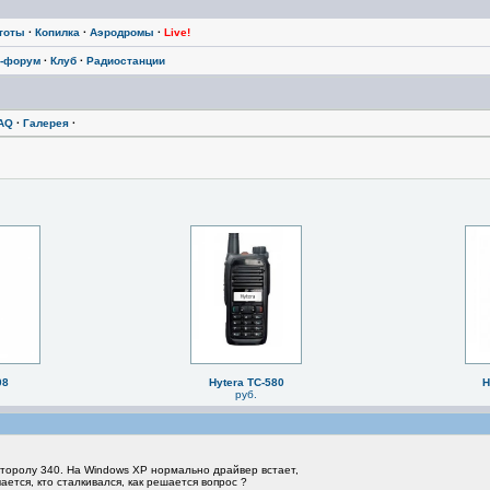
тоты
·
Копилка
·
Аэродромы
·
Live!
-форум
·
Клуб
·
Радиостанции
AQ
·
Галерея
·
08
Hytera TC-580
H
руб.
торолу 340. На Windows XP нормально драйвер встает,
ается, кто сталкивался, как решается вопрос ?