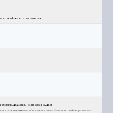
 если кабель хоть раз втыкался);
реподпись драйвера, но все равно выдает
ния или программного обеспечения могла быть произведена установка