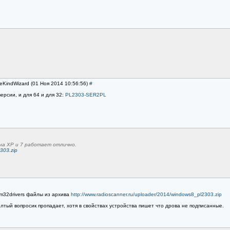
eKindWizard (01 Ноя 2014 10:56:56)
#
ерсии, и для 64 и для 32:
PL2303-SER2PL
на XP и 7 работает отлично.
2303.zip
tem32drivers файлы из архива
http://www.radioscanner.ru/uploader/2014/windows8_pl2303.zip
тый вопросик пропадает, хотя в свойствах устройства пишет что дрова не подписанные.