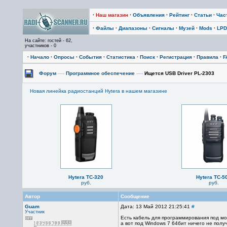
·
Наш магазин
·
Объявления
·
Рейтинг
·
Статьи
·
Час
·
Файлы
·
Диапазоны
·
Сигналы
·
Музей
·
Mods
·
LPD
На сайте: гостей - 62,
участников - 0
·
Начало
·
Опросы
·
События
·
Статистика
·
Поиск
·
Регистрация
·
Правила
·
F
Форум
—›
Программное обеспечение
—›
Ищется USB Driver PL-2303
Новая линейка радиостанций Hytera в нашем магазине
Hytera TC-320
Hytera TC-5
руб.
руб.
Автор
Сообщение
Guam
Дата: 13 Май 2012 21:25:41
#
Участник
Есть кабель для программирования под мо
а вот под Windows 7 64бит ничего не получ