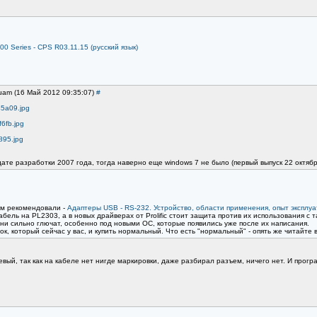
0 Series - CPS R03.11.15 (русский язык)
uam (16 Май 2012 09:35:07)
#
45a09.jpg
f6fb.jpg
895.jpg
ате разработки 2007 года, тогда наверно еще windows 7 не было (первый выпуск 22 октября
вам рекомендовали -
Адаптеры USB - RS-232. Устройство, области применения, опыт эксплу
кабель на PL2303, а в новых драйверах от Prolific стоит защита против их использования с 
ни сильно глючат, особенно под новыми ОС, которые появились уже после их написания.
к, который сейчас у вас, и купить нормальный. Что есть "нормальный" - опять же читайте 
евый, так как на кабеле нет нигде маркировки, даже разбирал разъем, ничего нет. И прог