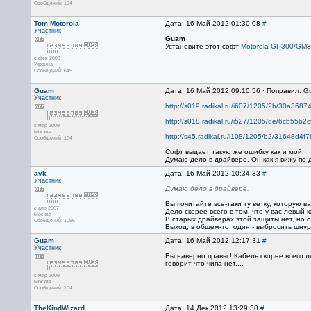
Сообщений: 104
Tom Motorola
Дата: 16 Май 2012 01:30:08
#
Участник
Guam
Установите этот софт
Motorola GP300/GM30
с фев 2009
Украина
Сообщений: 645
Guam
Дата: 16 Май 2012 09:10:56 · Поправил: G
Участник
http://s019.radikal.ru/i607/1205/2b/30a3687
http://s018.radikal.ru/i527/1205/de/6cb55b2c
с мар 2009
Москва
http://s45.radikal.ru/i108/1205/b2/31648d4f7
Сообщений: 104
Софт выдает такую же ошибку как и мой.
Думаю дело в драйвере. Он как я вижу по д
avk
Дата: 16 Май 2012 10:34:33
#
Участник
Думаю дело в драйвере.
Вы почитайте все-таки ту ветку, которую 
с апр 2007
Дело скорее всего в том, что у вас левый 
Москва
В старых драйверах этой защиты нет, но о
Сообщений: 1096
Выход, в общем-то, один - выбросить шнуро
Guam
Дата: 16 Май 2012 12:17:31
#
Участник
Вы наверно правы ! Кабель скорее всего л
говорит что чипа нет....
с мар 2009
Москва
Сообщений: 104
TheKindWizard
Дата: 14 Дек 2012 13:29:30
#