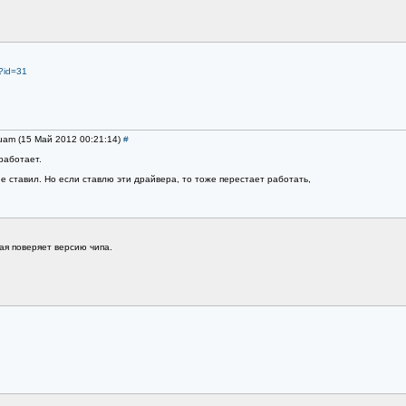
p?id=31
uam (15 Май 2012 00:21:14)
#
работает.
е ставил. Но если ставлю эти драйвера, то тоже перестает работать,
рая поверяет версию чипа.