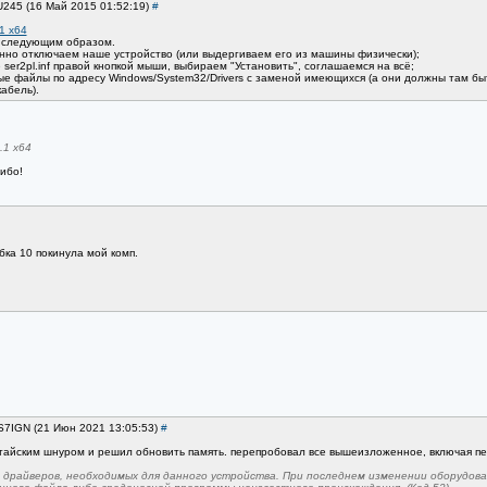
U245 (16 Май 2015 01:52:19)
#
1 x64
я следующим образом.
енно отключаем наше устройство (или выдергиваем его из машины физически);
ser2pl.inf правой кнопкой мыши, выбираем "Установить", соглашаемся на всё;
е файлы по адресу Windows/System32/Drivers с заменой имеющихся (а они должны там быть
абель).
.1 x64
ибо!
бка 10 покинула мой комп.
US7IGN (21 Июн 2021 13:05:53)
#
тайским шнуром и решил обновить память. перепробовал все вышеизложенное, включая пе
 драйверов, необходимых для данного устройства. При последнем изменении оборудова