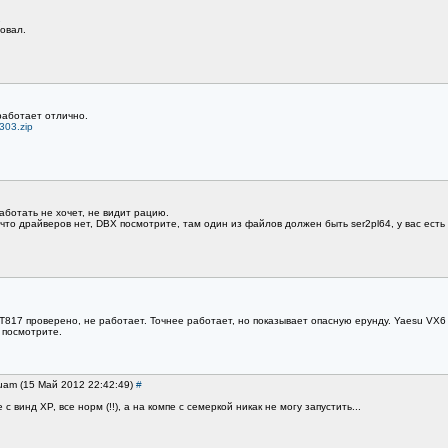
2
овал.
работает отлично.
303.zip
аботать не хочет, не видит рацию.
о драйверов нет, DBX посмотрите, там один из файлов должен быть ser2pl64, у вас есть 
T817 проверено, не работает. Точнее работает, но показывает опасную ерунду. Yaesu VX6
 посмотрите.
uam (15 Май 2012 22:42:49)
#
 винд ХP, все норм (!!), а на компе с семеркой никак не могу запустить...