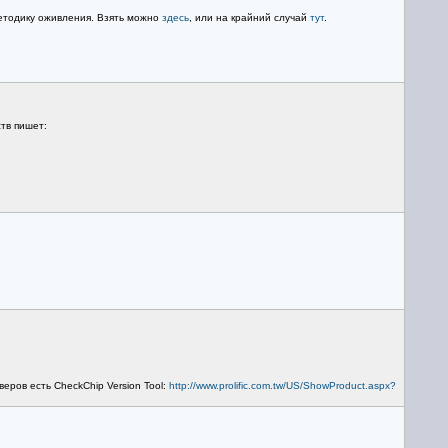
методику оживления. Взять можно
здесь
, или на крайний случай
тут
.
тв пишет:
еров есть CheckChip Version Tool:
http://www.prolific.com.tw/US/ShowProduct.aspx?