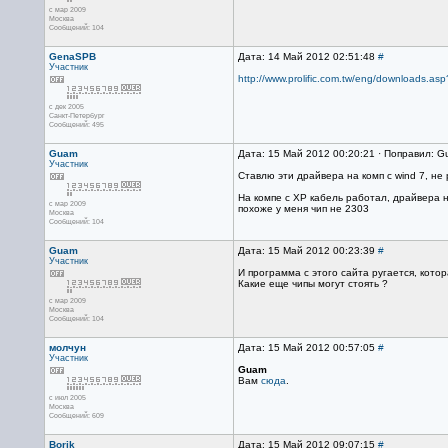
с мар 2009
Москва
Сообщений: 104
GenaSPB
Дата: 14 Май 2012 02:51:48
#
Участник
http://www.prolific.com.tw/eng/downloads.as
с дек 2005
Санкт-Петербург
Сообщений: 495
Guam
Дата: 15 Май 2012 00:20:21 · Поправил: G
Участник
Ставлю эти драйвера на комп с wind 7, не 
На компе с ХР кабель работал, драйвера н
с мар 2009
похоже у меня чип не 2303
Москва
Сообщений: 104
Guam
Дата: 15 Май 2012 00:23:39
#
Участник
И программа с этого сайта ругается, кото
Какие еще чипы могут стоять ?
с мар 2009
Москва
Сообщений: 104
молчун
Дата: 15 Май 2012 00:57:05
#
Участник
Guam
Вам
сюда
.
с июл 2005
Москва
Сообщений: 609
Borik
Дата: 15 Май 2012 09:07:15
#