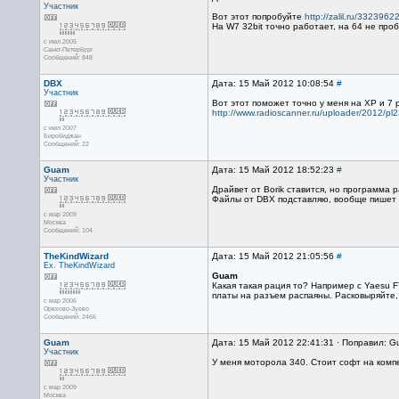
Участник
Вот этот попробуйте
http://zalil.ru/3323962
На W7 32bit точно работает, на 64 не проб
с июл 2005
Санкт-Петербург
Сообщений: 848
DBX
Дата: 15 Май 2012 10:08:54
#
Участник
Вот этот поможет точно у меня на XP и 7 
http://www.radioscanner.ru/uploader/2012/pl2
с июл 2007
Биробиджан
Сообщений: 22
Guam
Дата: 15 Май 2012 18:52:23
#
Участник
Драйвет от Borik ставится, но программа р
Файлы от DBX подставляю, вообще пишет чт
с мар 2009
Москва
Сообщений: 104
TheKindWizard
Дата: 15 Май 2012 21:05:56
#
Ex. TheKindWizard
Guam
Какая такая рация то? Например с Yaesu F
платы на разъем распаяны. Расковыряйте,
с мар 2006
Орехово-Зуево
Сообщений: 2466
Guam
Дата: 15 Май 2012 22:41:31 · Поправил: G
Участник
У меня моторола 340. Стоит софт на компе с
с мар 2009
Москва