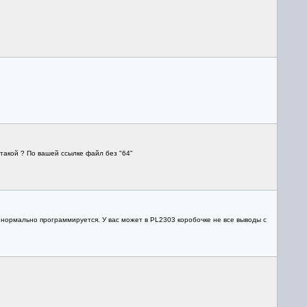
такой ? По вашей ссылке файл без "64"
 нормально программируется. У вас может в PL2303 коробочке не все выводы с