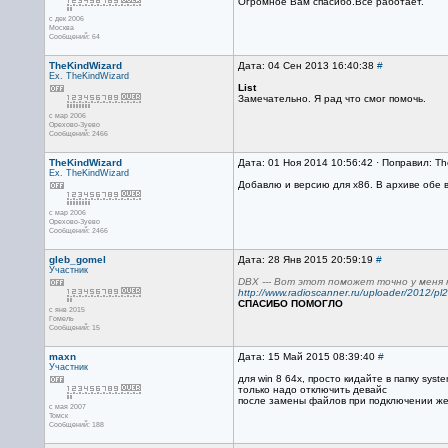
Огромное Вам спасибо.Все работает.
с дек 2006
Москва
Сообщений: 64
TheKindWizard
Дата: 04 Сен 2013 16:40:38
#
Ex. TheKindWizard
List
Замечательно. Я рад что смог помочь.
с мар 2006
Орехово-Зуево
Сообщений: 2466
TheKindWizard
Дата: 01 Ноя 2014 10:56:42 · Поправил: Th
Ex. TheKindWizard
Добавлю и версию для x86. В архиве обе в
с мар 2006
Орехово-Зуево
Сообщений: 2466
gleb_gomel
Дата: 28 Янв 2015 20:59:19
#
Участник
DBX --- Вот этот поможет точно у меня 
http://www.radioscanner.ru/uploader/2012/pl
СПАСИБО ПОМОГЛО
с янв 2015
Гомель
Сообщений: 15
maxn
Дата: 15 Май 2015 08:39:40
#
Участник
для win 8 64x, просто кидайте в папку sys
только надо отключить девайс
после замены файлов при подключении жел
с мая 2007
Томск
Сообщений: 188