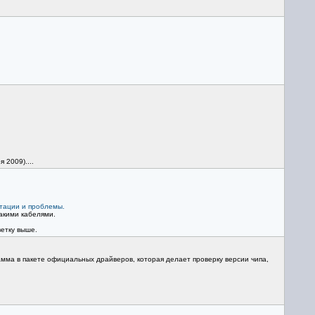
 2009)....
атации и проблемы.
такими кабелями.
ветку выше.
рамма в пакете официальных драйверов, которая делает проверку версии чипа,