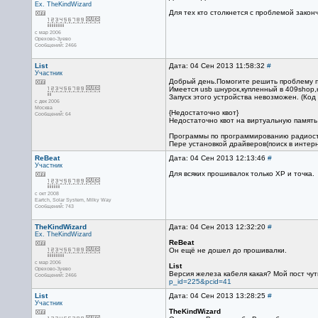
Ex. TheKindWizard
Для тех кто столкнется с проблемой зако
с мар 2006
Орехово-Зуево
Сообщений: 2466
List
Дата: 04 Сен 2013 11:58:32
#
Участник
Добрый день.Помогите решить проблему п
Имеется usb шнурок,купленный в 409shop,к
Запуск этого устройства невозможен. (Код 
с дек 2006
Москва
{Недостаточно квот}
Сообщений: 64
Недостаточно квот на виртуальную память
Программы по программированию радиоста
Пере установкой драйверов(поиск в интер
ReBeat
Дата: 04 Сен 2013 12:13:46
#
Участник
Для всяких прошивалок только ХР и точка.
с окт 2008
Eartch, Solar System, Milky Way
Сообщений: 743
TheKindWizard
Дата: 04 Сен 2013 12:32:20
#
Ex. TheKindWizard
ReBeat
Он ещё не дошел до прошивалки.
с мар 2006
List
Орехово-Зуево
Версия железа кабеля какая? Мой пост чут
Сообщений: 2466
p_id=225&pcid=41
List
Дата: 04 Сен 2013 13:28:25
#
Участник
TheKindWizard