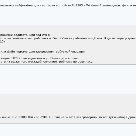
нчившегося лайф-тайма для некоторых устройств PL2303 в Windows 8, выкладываю фикс и 
рошивки радиостанции под Win 8.
оторый замечательно работает по Win XP,но не работает под 8 кой .В диспетчере устройс
10)
 или файл подкачки для завершения требуемой операции.
нции FTBVX3 не видят ком порт.Пишет ,что его нет.
нете,из указанного места,обновление) проблема не решилась.
ь выше, о PL-2303HXA и PL-2303X. Если не знаете как проверить, то вот тут в наборе драйв