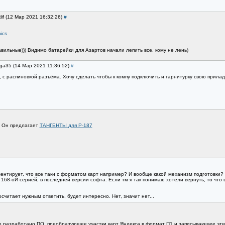
lif (12 Мар 2021 16:32:26)
#
ics
вильные))) Видимо батарейки для Азартов начали лепить все, кому не лень)
iga35 (14 Мар 2021 11:36:52)
#
 с распиновкой разъёма. Хочу сделать чтобы к компу подключить и гарнитурку свою прилад
. Он предлагает
ТАНГЕНТЫ для Р-187
нтирует, что все таки с форматом карт например? И вообще какой механизм подготовки?
168-оЙ серией, в последней версии софта. Если тм я так понимаю хотели вернуть, то что в 
считает нужным ответить, будет интересно. Нет, значит нет...
ло разработано ПО, преобразующее участки карт Яндекса в формат П1 и записывающее эти 