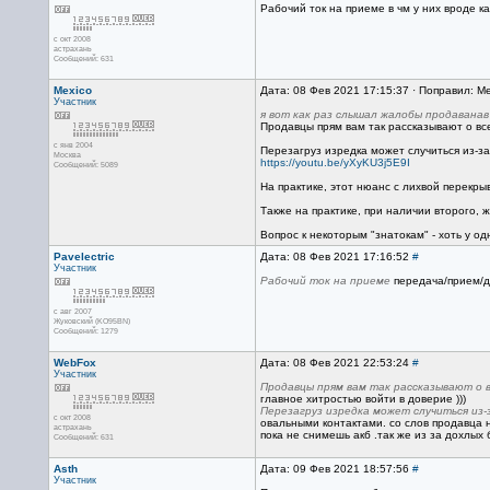
Рабочий ток на приеме в чм у них вроде ка
с окт 2008
астрахань
Сообщений: 631
Mexico
Дата: 08 Фев 2021 17:15:37 · Поправил: Me
Участник
я вот как раз слышал жалобы продаванав
Продавцы прям вам так рассказывают о все
с янв 2004
Перезагруз изредка может случиться из-за
Москва
https://youtu.be/yXyKU3j5E9I
Сообщений: 5089
На практике, этот нюанс с лихвой перекр
Также на практике, при наличии второго, ж
Вопрос к некоторым "знатокам" - хоть у о
Pavelectric
Дата: 08 Фев 2021 17:16:52
#
Участник
Рабочий ток на приеме
передача/прием/де
с авг 2007
Жуковский (KO95BN)
Сообщений: 1279
WebFox
Дата: 08 Фев 2021 22:53:24
#
Участник
Продавцы прям вам так рассказывают о в
главное хитростью войти в доверие )))
Перезагруз изредка может случиться из-
с окт 2008
овальными контактами. со слов продавца н
астрахань
пока не снимешь акб .так же из за дохлых
Сообщений: 631
Asth
Дата: 09 Фев 2021 18:57:56
#
Участник