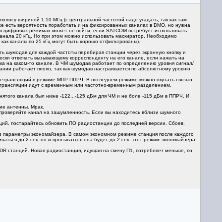
лосу шириной 1-10 МГц (с центральной частотой надо угадать, так как там
кже есть вероятность поработать и на фиксированных каналах в DMO, но нужна
 в цифровых режимах может не пойти, если SATCOM потребует использовать
 канала 20 кГц. Но при этом можно использовать маскиратор. Необходимо
к как каналы по 25 кГц могут быть хорошо отфильтрованы).
ить шумодав для каждой частоты перебирая станции через экранную кнопку и
чески отвечать вызывающему корреспонденту на его канале, если нажать на
вка на каком-то канале. В ЧМ шумодав работает по определению уровня сигнал/
ании работает плохо, так как шумодав настраивается по абсолютному уровню
6 ретрансляций в режиме МПР ППРЧ. В последнем режиме можно окутать связью
ретрансляции идут с временным или частотно-временным разделением.
ятого канала был ниже -122...-125 дБм для ЧМ и не боле -115 дБм в ППРЧ. И
кие антенны. Мрак.
 проверяйте канал на зашумленность. Если вы находитесь вблизи шумного
кций, постарайтесь обновить ПО радиостанции до последней версии. Сбоев,
ез параметры экономайзера. В самом экономном режиме станция после каждого
ваться до 2 сек. но и просыпаться она будет до 2 сек. этот режим экономайзера
DR станций. Новая радиостанция, идущая на смену П1, потребляет меньше, по