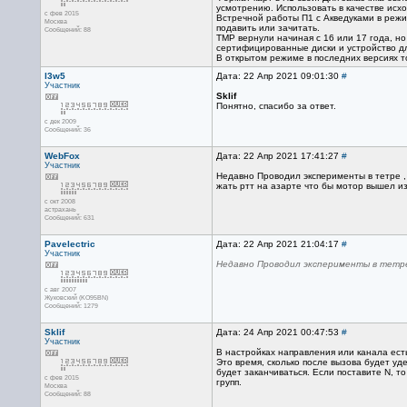
усмотрению. Использовать в качестве исхо
с фев 2015
Встречной работы П1 с Акведуками в режи
Москва
подавить или зачитать.
Сообщений: 88
ТМР вернули начиная с 16 или 17 года, но
сертифицированные диски и устройство дл
В открытом режиме в последних версиях то
l3w5
Дата: 22 Апр 2021 09:01:30
#
Участник
Sklif
Понятно, спасибо за ответ.
с дек 2009
Сообщений: 36
WebFox
Дата: 22 Апр 2021 17:41:27
#
Участник
Недавно Проводил эксперименты в тетре , 
жать ртт на азарте что бы мотор вышел из 
с окт 2008
астрахань
Сообщений: 631
Pavelectric
Дата: 22 Апр 2021 21:04:17
#
Участник
Недавно Проводил эксперименты в тетр
с авг 2007
Жуковский (KO95BN)
Сообщений: 1279
Sklif
Дата: 24 Апр 2021 00:47:53
#
Участник
В настройках направления или канала есть
Это время, сколько после вызова будет уд
будет заканчиваться. Если поставите N, т
с фев 2015
групп.
Москва
Сообщений: 88