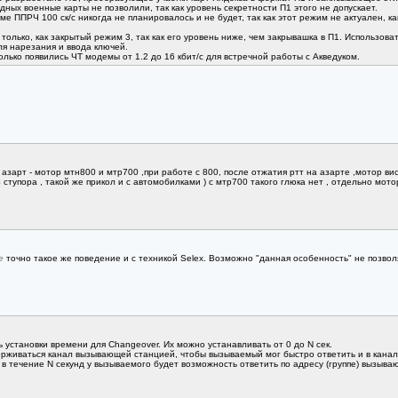
дных военные карты не позволили, так как уровень секретности П1 этого не допускает.
ме ППРЧ 100 ск/с никогда не планировалось и не будет, так как этот режим не актуален,
 только, как закрытый режим 3, так как его уровень ниже, чем закрывашка в П1. Использов
я нарезания и ввода ключей.
лько появились ЧТ модемы от 1.2 до 16 кбит/с для встречной работы с Акведуком.
азарт - мотор мтн800 и мтр700 ,при работе с 800, после отжатия ртт на азарте ,мотор вис
ступора , такой же прикол и с автомобилками ) с мтр700 такого глюка нет , отдельно мотор
е
точно такое же поведение и с техникой Selex. Возможно "данная особенность" не позвол
 установки времени для Changeover. Их можно устанавливать от 0 до N сек.
ерживаться канал вызывающей станцией, чтобы вызываемый мог быстро ответить и в канал 
о в течение N секунд у вызываемого будет возможность ответить по адресу (группе) вызыва