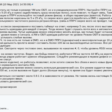
lif (10 Мар 2021 14:50:09)
#
ать не только в режиме ЧМ или ОБП, но и в узкодиапазонном ППРЧ. Настройте ППРЧ на по
5-25 кГц и нужно задействовать сразу несколько полос), если повезет, то будет связь. Та
ации в ППРЧ используйте тестовый режим фиксир. в общих параметрах (кажется). Работа
ам полоски нарезаны по 5 и 25 кГц, то скорее всего удастся поработать в DMO с шириной
пользуемого частотного разноса ретранслятора. (связь в ППРЧ скорее всего не пройдет, та
 список сканирования и поставить таймаут на ответ, например 5 сек, после этого выстав
ельность шумодава для каждой станции. Тогда можно будет слушать почти всех и автомати
приема вызова. Чутье шумодава можно оперативно менять всегда, как только будет остано
о уровня помех и сигнала. в АМ и ОБП шумодав работает по уровню Режим ОБП в сканиров
 услышать слабые вызовы.
РЧ, то она есть не только в DMO, но и в DMO ППРЧ (однократная) и многопролетная до 1
ная дальность пролета может составить более 100 км на высокоподнятых антеннах. Все 
ледующие:
зи. Смотрите через тестовое окно, вызываемое по нажатию #, 0, чтобы уровень RSSI незан
 на низких частотах. Видел, как бойцы плюются, работая в ЧМ на частоте 44 МГц на корот
я, когда рядом работает шумное оборудование. Следуйте рекомендации в первом дефисе и
не спасут.
ожное изделие), но работать позволяют, если хотите совсем без сбоев и много новых фун
ии нормального контакта АКБ.
 в дежурном приеме можно снизить используя динамический сон. Его режим задается чер
00 мс, а если вызовов не будет долго (больше минуты), то время сна будет плавно увеличи
ительно составляет около 0.8-1 А в зависимости от режима. Но такова жизнь настоящих S
н расширен вверх.
зовать динамический сон.
ерская версия
ните...