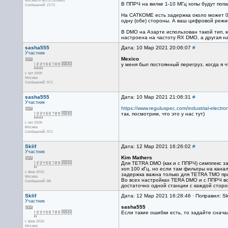
Москва и МО (Ступино)
В ППРЧ на вилке 1-10 МГц хопы будут поп
Сообщений: 2173
На САТКОМЕ есть задержка около может 0,3
одну (обе) стороны. А ваш цифровой режи
В DMO на Азарте использован такой тип, 
настроена на частоту RX DMO, а другая н
sasha555
Дата: 10 Мар 2021 20:06:07
#
Участник
Mexico
у меня был постоянный перегруз, когда я 
с окт 2009
Москва
Сообщений: 971
sasha555
Дата: 10 Мар 2021 21:06:31
#
Участник
https://www.reguluspec.com/industrial-electron
так, посмотрим, что это у нас тут)
с окт 2009
Москва
Сообщений: 971
Sklif
Дата: 12 Мар 2021 16:26:02
#
Участник
Kim Mathers
Для TETRA DMO (как и с ППРЧ) симплекс з
хоп 100 кГц, но если там фильтры на канал
с фев 2015
задержка важна только для TETRA TMO при
Москва
Во всех настройках TERA DMO и с ППРЧ вс
Сообщений: 88
достаточно одной станции с каждой сторо
Sklif
Дата: 12 Мар 2021 16:28:46 · Поправил: Sk
Участник
sasha555
Если такие ошибки есть, то задайте снач
с фев 2015
Москва