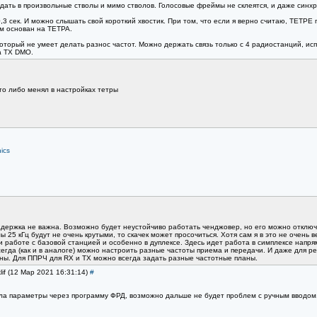
адать в произвольные стволы и мимо стволов. Голосовые фреймы не склеятся, и даже синхр
 сек. И можно слышать свой короткий хвостик. При том, что если я верно считаю, ТЕТРЕ пр
м основан на ТЕТРА.
который не умеет делать разнос частот. Можно держать связь только с 4 радиостанций, и
а TX DMO.
что либо менял в настройках тетры
ics
адержка не важна. Возможно будет неустойчиво работать ченджовер, но его можно отключи
ы 25 кГц будут не очень крутыми, то скачек может просочиться. Хотя сам я в это не очень 
 работе с базовой станцией и особенно в дуплексе. Здесь идет работа в симплексе напря
егда (как и в аналоге) можно настроить разные частоты приема и передачи. И даже для р
ны. Для ППРЧ для RX и TX можно всегда задать разные частотные планы.
lif (12 Мар 2021 16:31:14)
#
ала параметры через программу ФРД, возможно дальше не будет проблем с ручным вводом.