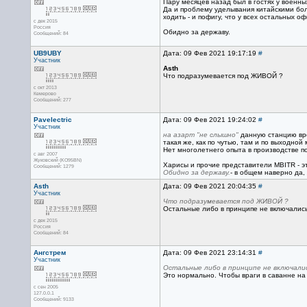
Пару месяцев назад был в гостях у военны
Да и проблему уделывания китайскими бол
ходить - и пофигу, что у всех остальных о
с дек 2015
Россия
Обидно за державу.
Сообщений: 84
UB9UBY
Дата: 09 Фев 2021 19:17:19
#
Участник
Asth
Что подразумевается под ЖИВОЙ ?
с окт 2013
Кемерово
Сообщений: 277
Pavelectric
Дата: 09 Фев 2021 19:24:02
#
Участник
на азарт "не слышно"
данную станцию врод
такая же, как по чутью, там и по выходно
Нет многолетнего опыта в производстве п
с авг 2007
Жуковский (KO95BN)
Харисы и прочие представители MBITR - э
Сообщений: 1279
Обидно за державу.
- в общем наверно да, 
Asth
Дата: 09 Фев 2021 20:04:35
#
Участник
Что подразумевается под ЖИВОЙ ?
Остальные либо в принципе не включались,
с дек 2015
Россия
Сообщений: 84
Ангстрем
Дата: 09 Фев 2021 23:14:31
#
Участник
Остальные либо в принципе не включались
Это нормально. Чтобы враги в саванне на
с сен 2005
127.0.0.1
Сообщений: 9133