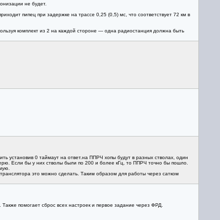
онизации не будет.
иходит пипец при задержке на трассе 0,25 (0,5) мс, что соответствует 72 км в
спользуя комплект из 2 на каждой стороне — одна радиостанция должна быть
ть установив 0 таймаут на ответ.на ППРЧ хопы будут в разных стволах, один
верю. Если бы у них стволы были по 200 и более кГц, то ППРЧ точно бы пошло.
мую.
етранслятора это можно сделать. Таким образом для работы через сатком
 Также помогает сброс всех настроек и первое задание через ФРД.