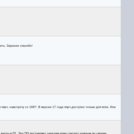
ить. Заранее спасибо!
ппрч, навстречу со 168?. В версии 17 года ппрч доступно только для tetra. Или
карты в П1. Это ПО поставляет заказчик кому считает нужным по своему