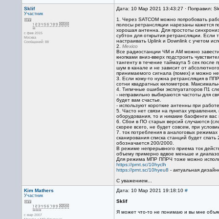
Sklif
Дата: 10 Мар 2021 13:43:27 · Поправил: Sk
Участник
1. Через SATCOM можно попробовать работ
полосы ретрансляции нарезаны кажется по 
хорошая антенна. Для простоты синхрониз
с фев 2015
субтон для открытия ретрансляции. Если т
Москва
настраивать Uplink и Downlink с учетом ис
Сообщений: 88
2.
Mexico
Все радиостанции ЧМ и АМ можно завести в
кнопками вниз-вверх подстроить чувствит
тангенту в течение таймаута 5 сек после 
шум в канале и не зависит от абсолютног
принимаемого сигнала (помех) и можно не
3. Если кому-то нужна ретрансляция в ПП
сотни квадратных километров. Максималь
4. Типичные ошибки эксплуататоров П1 с
- неправильно выбираются частоты для свя
будет вам счастье.
- используют короткие антенны при работе
5. Часто нет связи на пунктах управлени
оборудования, то и никакие баофенги вас 
6. Сбои в ПО старых версий случаются (сл
скорее всего, не будет совсем, при услов
7. ток потребления в аналоговых режимах
сканирования списка станций будет спать 2
обозначается 200/2000.
В режиме непрерывного приема ток действ
объему примерно вдвое меньше и диапазо
Для режима МПР ППРЧ тоже можно исполь
https://prnt.sc/10hyclh
https://prnt.sc/10hyeu8
- актуальная дизайн
С уважением...
Kim Mathers
Дата: 10 Мар 2021 19:18:10
#
Участник
Sklif
Я может что-то не понимаю и вы мне объяс
с мар 2007