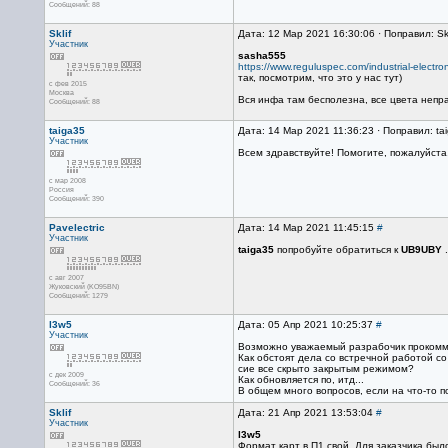
Сообщений: 88
Sklif
Дата: 12 Мар 2021 16:30:06 · Поправил: Sk
Участник
sasha555
https://www.reguluspec.com/industrial-electron
так, посмотрим, что это у нас тут)
с фев 2015
Москва
Вся инфа там бесполезна, все цвета непра
Сообщений: 88
taiga35
Дата: 14 Мар 2021 11:36:23 · Поправил: ta
Участник
Всем здравствуйте! Помогите, пожалуйста,
с мар 2008
Россия
Сообщений: 390
Pavelectric
Дата: 14 Мар 2021 11:45:15
#
Участник
taiga35
попробуйте обратиться к
UB9UBY
с авг 2007
Жуковский (KO95BN)
Сообщений: 1279
l3w5
Дата: 05 Апр 2021 10:25:37
#
Участник
Возможно уважаемый разрабочик прокомме
Как обстоят дела со встречной работой со 
сие все скрыто закрытым режимом?
с дек 2009
Как обновляется по, итд...
Сообщений: 36
В общем много вопросов, если на что-то по
Sklif
Дата: 21 Апр 2021 13:53:04
#
Участник
l3w5
Формат карт в П1 свой. Для заказчика бы