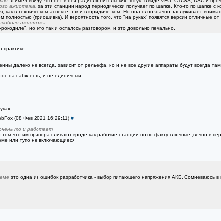
тво.
я имел ввиду, что нет в ней радиолюбительских "штук" в виде VFO, CTCSS, DSC и проч
бого ажиотажа.
за эти станции народ периодически получает по шапке. Кто-то по шапке с ко
я, как в техническом аспекте, так и в юридическом. Но она однозначно заслуживает вниман
ем полностью (приошивка). И вероятность того, что "на руках" появятся версии отличные от
особого ажиотажа
.
окодиле", но это так и осталось разговором, и это довольно печально.
 практике.
ны далеко не всегда, зависит от рельефа, но и не все другие аппараты будут всегда там 
ос на сабж есть, и не единичный.
.
уках.
ebFox (08 Фев 2021 16:29:11)
#
 очень то и работает
о том что им прапора сливают вроде как рабочие станции но по факту глючные ,вечно в пе
еме или тупо не включающиеся
иеме
это одна из ошибок разработчика - выбор питающего напряжения АКБ. Сомневаюсь в 