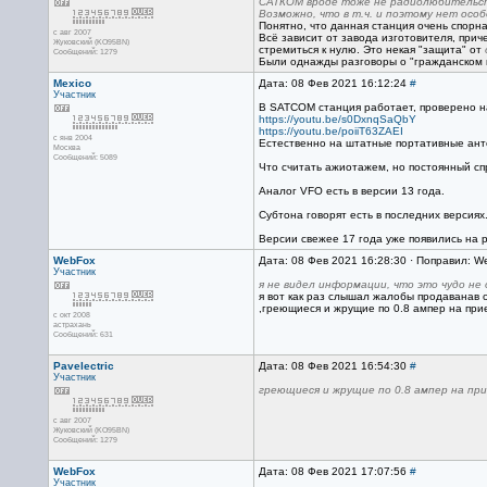
САТКОМ вроде тоже не радиолюбительс
Возможно, что в т.ч. и поэтому нет осо
Понятно, что данная станция очень спорна
с авг 2007
Всё зависит от завода изготовителя, прич
Жуковский (KO95BN)
стремиться к нулю. Это некая "защита" от
Сообщений: 1279
Были однажды разговоры о "гражданском кр
Mexico
Дата: 08 Фев 2021 16:12:24
#
Участник
В SATCOM станция работает, проверено на
https://youtu.be/s0DxnqSaQbY
https://youtu.be/poiiT63ZAEI
с янв 2004
Естественно на штатные портативные антен
Москва
Сообщений: 5089
Что считать ажиотажем, но постоянный спр
Аналог VFO есть в версии 13 года.
Субтона говорят есть в последних версиях
Версии свежее 17 года уже появились на р
WebFox
Дата: 08 Фев 2021 16:28:30 · Поправил: W
Участник
я не видел информации, что это чудо не
я вот как раз слышал жалобы продаванав 
,греющиеся и жрущие по 0.8 ампер на при
с окт 2008
астрахань
Сообщений: 631
Pavelectric
Дата: 08 Фев 2021 16:54:30
#
Участник
греющиеся и жрущие по 0.8 ампер на пр
с авг 2007
Жуковский (KO95BN)
Сообщений: 1279
WebFox
Дата: 08 Фев 2021 17:07:56
#
Участник