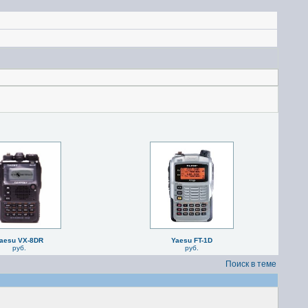
aesu VX-8DR
Yaesu FT-1D
руб.
руб.
Поиск в теме