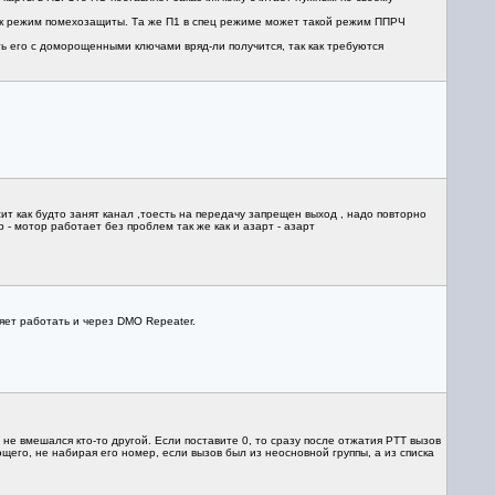
 как режим помехозащиты. Та же П1 в спец режиме может такой режим ППРЧ
ать его с доморощенными ключами вряд-ли получится, так как требуются
ит как будто занят канал ,тоесть на передачу запрещен выход , надо повторно
 - мотор работает без проблем так же как и азарт - азарт
яет работать и через DMO Repeater.
не вмешался кто-то другой. Если поставите 0, то сразу после отжатия PTT вызов
ющего, не набирая его номер, если вызов был из неосновной группы, а из списка