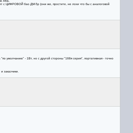
ую АКБ.
т с ЦИФРОВОЙ бао ДМ-5р (они же, простите, не лохи что бы с аналоговой
о умолчанию" - 1Вт, но с другой стороны "168я серия", портативная - точно
и заказчики.