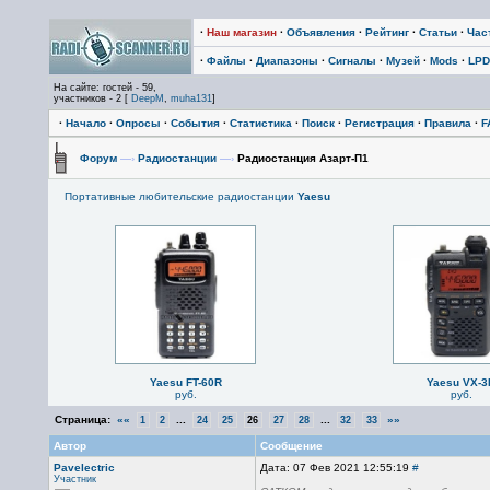
·
Наш магазин
·
Объявления
·
Рейтинг
·
Статьи
·
Час
·
Файлы
·
Диапазоны
·
Сигналы
·
Музей
·
Mods
·
LPD
На сайте: гостей - 59,
участников - 2 [
DeepM
,
muha131
]
·
Начало
·
Опросы
·
События
·
Статистика
·
Поиск
·
Регистрация
·
Правила
·
F
Форум
—›
Радиостанции
—›
Радиостанция Азарт-П1
Портативные любительские радиостанции
Yaesu
Yaesu FT-60R
Yaesu VX-3
руб.
руб.
Страница:
««
...
...
»»
1
2
24
25
26
27
28
32
33
Автор
Сообщение
Pavelectric
Дата: 07 Фев 2021 12:55:19
#
Участник