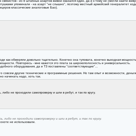
х связистов - из 8 штабных азартов живой оказался один, да и к тому не смогли найти жив
тушками упоминали - на азарт "не слышно", поэтому местный армейский генералитет ходи
фицеров классические аналоговые Бао).
е как обмеряли довольно тщательно. Конечно она туповата, конечно выходная мощность "п
й мощности. Повторюсь - мне кажется это плата за широкополосность и универсальность.
одобного оборудования, да и ТЗ поставлены "соответствующие"...
то совсем другие технические и программные решения. Но там опыт и возможности, деньги 
но начинать надо, хоть так.
 либо не проходили самопроверку и шли в ребут, и так по кругу.
, либо не проходили самопроверку и шли в ребут, и так по кругу.
 охоте не использовали.