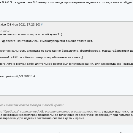
к 0.2-0.3 , я думаю эти 0.8 ампер с последующим нагревом изделия это следствие возбуда 
xico (08 Фев 2021 17:23:10)
#
 о том
х нюансах своего товара и своей кухни? :)
 "дребезга" контактов АКБ, с манипуляциями в меню такого нет.
ывает уникальность аппарата по сочетанию бэндсплита, формфактора, масса-габаритов и ц
ивого! :) АКБ, проблем с энергопотреблением не стоит ;).
дного лично в руках сабж длительное время был в использовании, или как всегда все "выво
ж.приём - 6,5/1,3/033 А
сех нюансах своего товара и своей кухни?
за "дребезга" контактов АКБ, с манипуляциями в меню такого нет.
в первых партиях с пл
а некоторых экземплярах произвольное включение перезагрузки происходит при попытке за
 батареек внутри изделия постоянно слетает дата и время