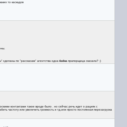
каких то каскадов
ены.
ды" сделаны по "рассказам" агентства одна
бабка
прапорщица сказала? ;)
оскими контактами такое вроде было . но сейчас речь идет о рациях с
бить частоту или увеличить громкость и тд.или просто постоянная перезагрузка