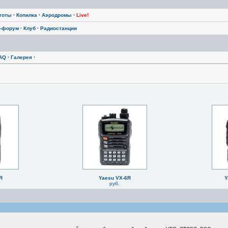
тоты
·
Копилка
·
Аэродромы
·
Live!
-форум
·
Клуб
·
Радиостанции
AQ
·
Галерея
·
R
Yaesu VX-6R
Y
руб.