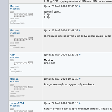
2. Под ОБП подразумевается USB или LSB так же воз
Mexico
Дата: 23 Май 2020 12:05:56
#
Участник
Добрый день.
1. Да.
2. Да.
с янв 2004
Москва
Сообщений: 5089
Mexico
Дата: 23 Май 2020 12:09:38
#
Участник
Я спокойно нее работаю и на СиБи и принимаю на КВ 
с янв 2004
Москва
Сообщений: 5089
Asth
Дата: 23 Май 2020 12:20:31
#
Участник
Mexico
Спасибо!
с дек 2015
Россия
Сообщений: 84
Mexico
Дата: 23 Май 2020 19:12:49
#
Участник
Всегда пожалуйста, друже, обращайтесь.
с янв 2004
Москва
Сообщений: 5089
csman1254
Дата: 27 Май 2020 00:01:15
#
Участник
Кстати отлично для азарта подходят антенны Thales 3