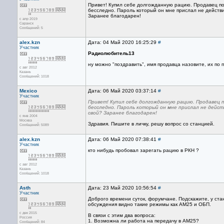
Привет! Купил себе долгожданную рацию. Продавец пооб
бесследно. Пароль который он мне прислал не действит
Заранее благодарен!
с апр 2019
Саранск
Сообщений: 5
alex.kzn
Дата: 04 Май 2020 16:25:29
#
Участник
Радиолюбитель13
ну можно "поздравить", имя продавца назовите, их по 
с авг 2012
Казань
Сообщений: 1018
Mexico
Дата: 06 Май 2020 03:37:14
#
Участник
Привет! Купил себе долгожданную рацию. Продавец по
бесследно. Пароль который он мне прислал не действ
свой? Заранее благодарен!
с янв 2004
Москва
Здравия. Пишите в личку, решу вопрос со станцией.
Сообщений: 5089
alex.kzn
Дата: 06 Май 2020 07:38:41
#
Участник
кто нибудь пробовал зарегать рацию в РКН ?
с авг 2012
Казань
Сообщений: 1018
Asth
Дата: 23 Май 2020 10:56:54
#
Участник
Доброго времени суток, форумчане. Подскажите, у ст
обсуждения видно такие режимы как АМ25 и ОБП.
с дек 2015
В связи с этим два вопроса:
Россия
1. Возможна ли работа на передачу в АМ25?
Сообщений: 84