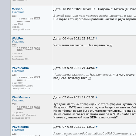
Сообщений: 50
Mexico
Дата: 13 Июл 2020 18:49:07 · Поправил: Mexico (13 Ию
Участник
В этой станции нет прямого ввода частоты, и скан
В Азарте есть программирование частот и ряда параме
с янв 2004
Москва
Сообщений: 5089
WebFox
Дата: 06 Фев 2021 21:24:17
#
Участник
Чето тема заглохла ... Наазартились )))
с окт 2008
астрахань
Сообщений: 631
Pavelectric
Дата: 06 Фев 2021 21:44:54
#
Участник
Чето тема заглохла ... Наазартились )))
а чего может 
под него, поэтому тихо )))
с авг 2007
Жуковский (KO95BN)
Сообщений: 1279
Kim Mathers
Дата: 07 Фев 2021 12:02:31
#
Участник
Тут двое местных товарищей, с этого форума, купили с
Я спросил WTF, они пояснили, что Азарт сливает любо
На приборах вроде бы есть чувтствительноть, но на р
с мар 2007
То же самое касается прямого канала в NFM - любая п
Москва и МО (Ступино)
Что-то с динамикой или SDR-технологией?
Сообщений: 2173
Pavelectric
Дата: 07 Фев 2021 12:13:12
#
Участник
Азарт сливает любой китайской NFM болтушке.
это