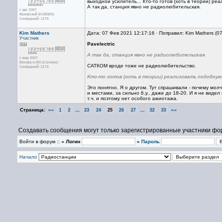
выходной усилитель... Кто-то готов (хоть в теории) 
А так да, станция явно не радиолюбительская.
с авг 2007
Жуковский (KO95BN)
Сообщений: 1279
Kim Mathers
Дата: 07 Фев 2021 12:17:16 · Поправил: Kim Mathers (0
Участник
Pavelectric
А так да, станция явно не радиолюбительская.
с мар 2007
Москва и МО (Ступино)
САТКОМ вроде тоже не радиолюбительство.
Сообщений: 2173
Кто-то готов (хоть в теории) реализовать подобну
Это понятно. Я о другом. Тут спрашивали - почему молч
и местами, за сильно б.у., даже до 18-20. И я не виде
т.ч. и поэтому нет особого ажиотажа.
Страница:
««
...
...
»»
1
2
23
24
25
26
27
32
33
Создавать сообщения могут только зарегистрированные участники фо
Войти в форум ::
» Логин
»
Пароль
Начало