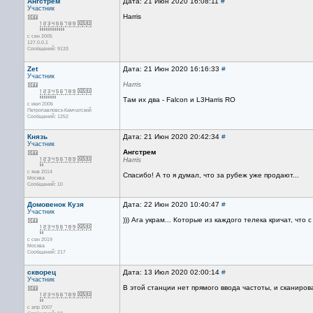
Ангстрем
Дата: 21 Июн 2020 16:08:11
#
Участник
Harris
с сен 2005
127.0.0.1
Сообщений: 9133
Zet
Дата: 21 Июн 2020 16:16:33
#
Участник
Harris
Там их два - Falcon и L3Harris RO
с июл 2006
Петропавловск-Камчатский
Сообщений: 1252
Князь
Дата: 21 Июн 2020 20:42:34
#
Участник
Ангстрем
Harris
с янв 2014
Спасибо! А то я думал, что за рубеж уже продают...
Москва
Сообщений: 10
Домовенок Кузя
Дата: 22 Июн 2020 10:40:47
#
Участник
))) Ага украм... Которые из каждого телека кричат, что
с сен 2019
Москва
Сообщений: 217
скворец
Дата: 13 Июл 2020 02:00:14
#
Участник
В этой станции нет прямого ввода частоты, и сканиров
с апр 2007