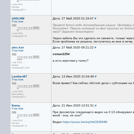
с янв 2019
Москва
Сообщений: 6
UA0LHW
Дата: 27 Май 2020 01:19:47
#
Участник
Привет! Купил себе долгожданную рацию. Продавец по
бесследно. Пароль который он мне прислал не действ
свой? Заранее благодарен!
с янв 2009
Сообщений: 97
Через кабель Вы это сделать не сможете, только чере
Если проблема не решена, постучитесь ко мне в личку.
alex.kzn
Дата: 27 Май 2020 09:21:22
#
Участник
csman1254
а есть короткая у талес?
с авг 2012
Казань
Сообщений: 1018
Lambert87
Дата: 13 Июн 2020 21:04:48
#
Участник
Всем привет! Как сейчас обстоят дела с субтонами на
с ноя 2018
Красноярск
Сообщений: 5
Князь
Дата: 21 Июн 2020 13:51:51
#
Участник
При просмотре следующего видео на 2:13 обнаружил в
мной - она, не она?
с янв 2014
Видео
https://youtu.be/eq1hbCE6DHM
Москва
Сообщений: 10