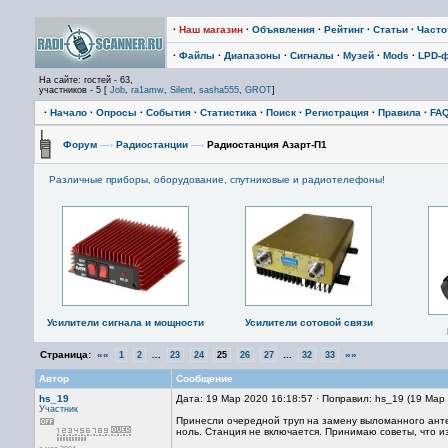
·
Наш магазин
·
Объявления
·
Рейтинг
·
Статьи
·
Част
·
Файлы
·
Диапазоны
·
Сигналы
·
Музей
·
Mods
·
LPD-
На сайте: гостей - 63,
участников - 5 [
Job
,
ra1amw
,
Silent
,
sasha555
,
GROT
]
·
Начало
·
Опросы
·
События
·
Статистика
·
Поиск
·
Регистрация
·
Правила
·
FA
Форум
—›
Радиостанции
—›
Радиостанция Азарт-П1
Различные приборы, оборудование, спутниковые и радиотелефоны!
Усилители сигнала и мощности
Усилители сотовой связи
Страница:
««
...
...
»»
1
2
23
24
25
26
27
32
33
Автор
Сообщение
hs_19
Дата: 19 Мар 2020 16:18:57 · Поправил: hs_19 (19 Мар
Участник
Принесли очередной труп на замену выломанного анте
ноль. Станция не включается. Принимаю советы, что из