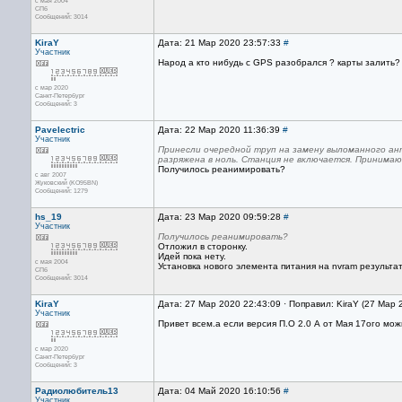
с мая 2004
СПб
Сообщений: 3014
KiraY
Дата: 21 Мар 2020 23:57:33
#
Участник
Народ а кто нибудь с GPS разобрался ? карты залить?
с мар 2020
Санкт-Петербург
Сообщений: 3
Pavelectric
Дата: 22 Мар 2020 11:36:39
#
Участник
Принесли очередной труп на замену выломанного ан
разряжена в ноль. Станция не включается. Принимаю 
Получилось реанимировать?
с авг 2007
Жуковский (KO95BN)
Сообщений: 1279
hs_19
Дата: 23 Мар 2020 09:59:28
#
Участник
Получилось реанимировать?
Отложил в сторонку.
Идей пока нету.
с мая 2004
Установка нового элемента питания на nvram результат
СПб
Сообщений: 3014
KiraY
Дата: 27 Мар 2020 22:43:09 · Поправил: KiraY (27 Мар 
Участник
Привет всем.а если версия П.О 2.0 А от Мая 17ого можн
с мар 2020
Санкт-Петербург
Сообщений: 3
Радиолюбитель13
Дата: 04 Май 2020 16:10:56
#
Участник