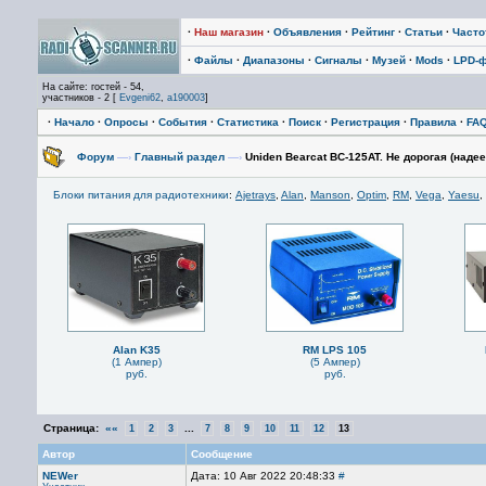
·
Наш магазин
·
Объявления
·
Рейтинг
·
Статьи
·
Част
·
Файлы
·
Диапазоны
·
Сигналы
·
Музей
·
Mods
·
LPD-
На сайте: гостей - 54,
участников - 2 [
Evgeni62
,
a190003
]
·
Начало
·
Опросы
·
События
·
Статистика
·
Поиск
·
Регистрация
·
Правила
·
FA
Форум
—›
Главный раздел
—›
Uniden Bearcat BC-125AT. Не дорогая (надее
Блоки питания для радиотехники
:
Ajetrays
,
Alan
,
Manson
,
Optim
,
RM
,
Vega
,
Yaesu
,
Alan K35
RM LPS 105
(1 Ампер)
(5 Ампер)
руб.
руб.
Страница:
««
...
1
2
3
7
8
9
10
11
12
13
Автор
Сообщение
NEWer
Дата: 10 Авг 2022 20:48:33
#