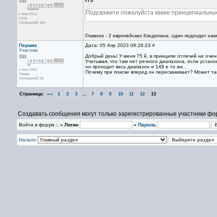
r75
Подскажите пожалуйста какие принципиальны
с мар 2010
LP04
Сообщений: 204
Главное - 2 европейских бэндплана, один подходит нам
Пермяк
Дата: 05 Апр 2023 09:28:23
#
Участник
Добрый день! У меня 75 й, в принципе отличий не очен
Учитывая, что там нет речного диапазона, если установ
он проходит весь диапазон и 148 е то же..
с мая 2020
Почему при поиске вперед он перескакивает? Может та
Пермь
Сообщений: 58
Страница:
««
...
1
2
3
7
8
9
10
11
12
13
Создавать сообщения могут только зарегистрированные участники фо
Войти в форум ::
» Логин
»
Пароль
Начало