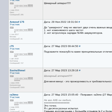
Участник
Шикарный аппарат!!!!!
с июн 2014
Орел
Сообщений: 285
Antonof 175
Дата: 29 Ноя 2022 19:31:04
#
Участник
До "шикарного" ему не хватает двух очень важных вещ
1. нет изменяемого шага частот
2. нет котроллера зарядки Ni-Mn аккумуляторов.
с сен 2017
Москва
Сообщений: 26
r75
Дата: 27 Мар 2023 09:44:50
#
Участник
Подскажите пожалуйста какие принципиальные отлич
с авг 2018
Белгород
Сообщений: 747
SashaShmel
Дата: 27 Мар 2023 13:29:16
#
Участник
Шикарный аппарат!!!!!
Для меня минус - это прожорливость и требовательност
с фев 2006
Калининград
Сообщений: 5900
ra3tmo
Дата: 27 Мар 2023 15:05:40 · Поправил: ra3tmo (27 Ма
Участник
Не все АКБ он любит.
=================
Это точно.
с мар 2005
Я с десяток разных испытал.
Саров
Самыми долговечными с большИм отрывом (в 2 и более
Сообщений: 1139