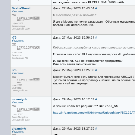
неожиданно оказались PI CELL NiMh 2600 mA/h
SashaShmel
Дата: 27 Мар 2023 15:43:04
#
Участник
Я с десяток разных испытал
Я аж в Москве по почте заказывал . Обычные магазинн
с фев 2006
постоянном использовании.
Калининград
Сообщений: 5900
r75
Дата: 27 Мар 2023 15:56:24
#
Участник
Подскажите пожалуйста какие принципиальные отли
с авг 2018
Отвечаю сам себе: XLT европейская версия AT. добавл
Белгород
Сообщений: 747
И, как я понял, XLT не обновляется программа?
Или есть такая возможность?
r75
Дата: 27 Мар 2023 17:25:30
#
Участник
Может быть у кого есть ключи для программы ARC125?
Тут были ссылки на программу и ключи, но по ссылке с
ключи к ней не подходят...
с авг 2018
Белгород
Сообщений: 747
momotych
Дата: 29 Мар 2023 16:17:53
#
Участник
А чем не нравится родная ??? BC125AT_SS
http://info.uniden.com/twiki/bin/view/UnidenMan4/BC125AT
с апр 2007
Санкт-Петербург
Сообщений: 1083
sicambrA
Дата: 29 Мар 2023 18:27:25
#
Участник