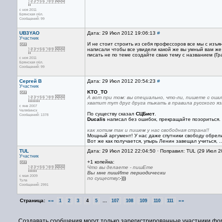
с ноя 2011
Брянская обл.
Сообщений: 99
UB3YAO
Дата: 29 Июл 2012 19:06:13
#
Участник
И не стоит строить из себя профессоров все мы с изъя
написали чтобы все увидели какой же вы умный вам же м
писать не по теме создайте сваю тему с названием (Гра
с ноя 2011
Брянская обл.
Сообщений: 99
Сергей В
Дата: 29 Июл 2012 20:54:23
#
Участник
KTO_TO
А вот при том: вы специально, что-ли, пишете с оши
хватит тут друг друга тыкать в правила русского яз
с янв 2007
Челябинск
По существу сказал
СЦБист
.
Сообщений: 1378
Ducalis
написал без ошибок, прекращайте позориться.
как хотим так и пишем у нас свободная страна!!
Мощный аргумент! У нас даже спутники свободу обрели -
Вот же как получается, упырь Ленин завещал учиться, .
TUL
Дата: 29 Июл 2012 22:04:50 · Поправил: TUL (29 Июл 2
Участник
+1 копейка:
Что вы делаете - пишЕте
Вы мне пишИте периодически
с мая 2009
по существу
:-)))
Тула
Сообщений: 2991
Страница:
««
...
»»
1
2
3
4
5
107
108
109
110
111
Создавать сообщения могут только зарегистрированные участники фо