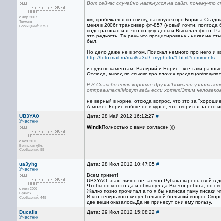
Вот сейчас случайно наткнулся на сайт, почему-то 
с апр 2007
хм, пробежался по списку, наткнулся про Бориса Стадн
Тюмень
меня в 2006г трансивер фт-857 (новый почти, полгода б
Сообщений: 3751
подстрахован и я. что получу деньги.Высылал фото. Ра
это редкость. Та речь что процитирована - никак не сты
был.
Но дело даже не в этом. Поискал немного про него и в
http://foto.mail.ru/mail/ra3uf/_myphoto/1.html#comments
и судя по каментам, Валерий и Борис - все таки разны
Отсюда, вывод по ссылке про плохих продавцов/покупа
P.S.Спасибо есть хорошие друзья!Помогли узнать кт
отправителя!Могут ведь если хотят!Этим человеком 
не верный в корне, отсюда вопрос, что это за "хорошие
А может Борис вобще не в курсе, что творится за его 
UB3YAO
Дата: 28 Май 2012 16:12:27
#
Участник
Windk
Полностью с вами согласен )))
с ноя 2011
Брянская обл.
Сообщений: 99
ua3yhg
Дата: 28 Июл 2012 10:47:05
#
Участник
Всем привет!
UB3YAO знаю лично не заочно.Рубаха-парень свой в до
Чтобы он когото да и обманул,да Вы что ребята, он св
с июн 2007
Жалко позно прочитал а то я бы написал таму писаки ч
Брянск
И кто теперь кого кинул большой-большой вопрос.Скоре
Сообщений: 449
две вещи оказалось.Да не принесут они ему пользу.
Ducalis
Дата: 29 Июл 2012 15:08:22
#
Участник