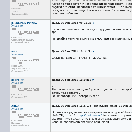
Ктонибуть работал с этим человеком Павел Ващиш
Когда-то тоже хотел у него трансивер приобрести. Нап
смутил его стиль написания со множеством !!!!!!! в пи
с ноя 2007
соседи этого товарища. На вопрос к ним: " что там он 
107-109
полиции работает.
Сообщений: 721
Владимир RA9SZ
Дата: 29 Янв 2012 09:51:37
#
Участник
Если я не ошибаюсь и в прокуратуру уже писали, а во
ДО.
с мар 2005
Почитайте тему по ссылке на qrz.ru Там все написано. 
Оренбургская область
Сообщений: 2079
aruz
Дата: 29 Янв 2012 10:06:33
#
Участник
Остаётся вариант ВАЛИТЬ парасёнка.
с фев 2006
Амурская область
Сообщений: 312
zebra_54
Дата: 29 Янв 2012 11:14:18
#
Участник
aruz,
Вы ,по моему, в очередной раз наступили на те же гра
зачем так делаете?
с июл 2008
Ваше поведение настораживает
Сообщений: 17
xman
Дата: 29 Янв 2012 11:27:58 · Поправил: xman (29 Янв 2
Участник
В плане посредничества с покупкой аппаратуры в Япон
UA0LTB, его сайт
http://radiodv.net/
. Не сочтите за рекл
выложенную на сайте но и для себя заказывал ему с ин
с авг 2005
хорошо зарекомендовавшие себя люди.
Вологда
Сообщений: 2014