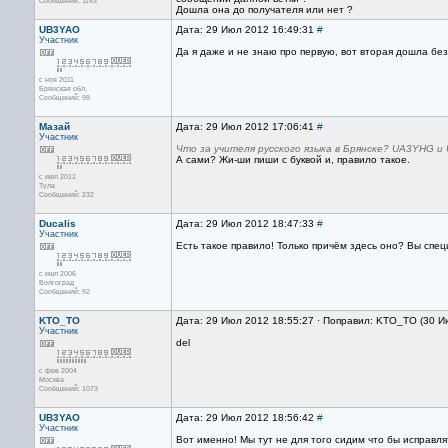
Сообщений: 1143
Дошла она до получателя или нет ?
UB3YAO
Дата: 29 Июл 2012 16:49:31
#
Участник
Да я даже и не знаю про первую, вот вторая дошла бе
с ноя 2011
Брянская обл.
Сообщений: 99
Мазай
Дата: 29 Июл 2012 17:06:41
#
Участник
Что за учителя русского языка в Брянске? UA3YHG и 
А сами? Жи-ши пиши с буквой и, правило такое.
с июл 2012
Тула
Сообщений: 232
Ducalis
Дата: 29 Июл 2012 18:47:33
#
Участник
Есть такое правило! Только причём здесь оно? Вы спе
с июл 2006
Волгоград
Сообщений: 92
KTO_TO
Дата: 29 Июл 2012 18:55:27 · Поправил: KTO_TO (30 И
Участник
del
с фев 2004
Москва
Сообщений: 1073
UB3YAO
Дата: 29 Июл 2012 18:56:42
#
Участник
Вот именно! Мы тут не для того сидим что бы исправля