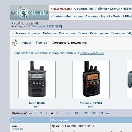
·
Наш магазин
·
Объявления
·
Рейтинг
·
Статьи
·
Част
·
Файлы
·
Диапазоны
·
Сигналы
·
Музей
·
Mods
·
LPD-
На сайте: гостей - 61,
участников - 2 [
Gvozdenis
,
NICK_BNP
]
·
Начало
·
Опросы
·
События
·
Статистика
·
Поиск
·
Регистрация
·
Правила
·
FA
Форум
—›
Прочее
—›
Осторожно, мошенник!
Широкополосные связные радиоприемники в
нашем магазине
Icom IC-R6
Yaesu VR-120D
руб.
руб.
Страница:
««
...
»»
1
2
3
4
5
107
108
109
110
111
Автор
Сообщение
van
Дата: 29 Янв 2012 09:50:23
#
Участник