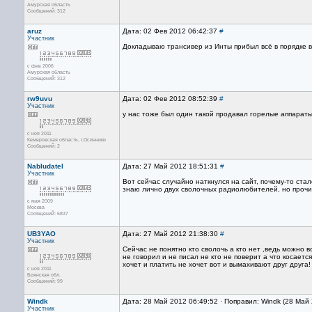
Амурская область
Сообщений: 312
aruz
Дата: 02 Фев 2012 06:42:37
#
Участник
Докладываю трансивер из Инты прибыл всё в порядке 
с фев 2006
Амурская область
Сообщений: 312
rw9uvu
Дата: 02 Фев 2012 08:52:39
#
Участник
у нас тоже был один такой продавал горелые аппараты
с ноя 2011
Кемеровская область, г.Осинники
Сообщений: 2
Nabludatel
Дата: 27 Май 2012 18:51:31
#
Участник
Вот сейчас случайно наткнулся на сайт, почему-то ста
знаю лично двух сволочных радиолюбителей, но прочита
с мая 2009
Москва
Сообщений: 6837
UB3YAO
Дата: 27 Май 2012 21:38:30
#
Участник
Сейчас не понятно кто сволочь а кто нет ,ведь можно 
не говорил и не писал не кто не поверит а что косаетс
хочет и платить не хочет вот и вымахивают друг друга!
с ноя 2011
Брянская обл.
Сообщений: 99
Windk
Дата: 28 Май 2012 06:49:52 · Поправил: Windk (28 Май
Участник