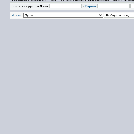
Войти в форум ::
» Логин
»
Пароль
Начало