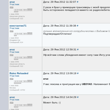
aruz
Дата: 29 Янв 2012 11:32:07
#
Участник
2 раза я брал у приморцев трансиверы с моей предопл
быть осторожнее попадаются какието не радиолюбите
с фев 2006
Амурская область
Сообщений: 312
константин71
Дата: 29 Янв 2012 11:39:38
#
Участник
лучшие впечатления от сотрудничества с Вадимом U
Подтверждаю!Отлично!
с мая 2010
Владивосток
Сообщений: 614
aruz
Дата: 29 Янв 2012 12:59:31
#
Участник
Уф всётаки слова убеждения имеют силу таки Инту уго
с фев 2006
Амурская область
Сообщений: 312
Rulez Reloaded
Дата: 29 Янв 2012 13:09:19
#
Участник
aruz
У вас лексика и пунктуация как у
UB3YAO
. Напоминает B
с янв 2005
Москва
Сообщений: 13752
aruz
Дата: 29 Янв 2012 14:04:29
#
Участник
Может быть :-}
с фев 2006