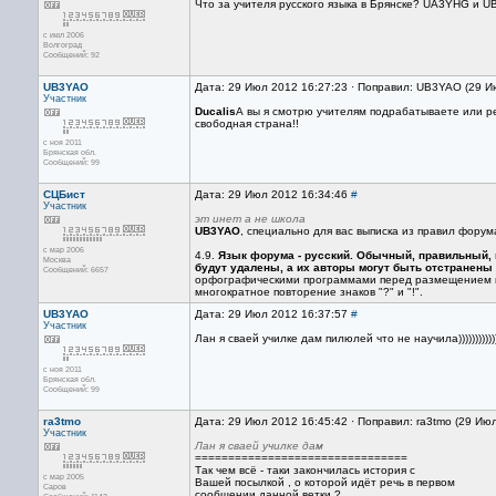
Что за учителя русского языка в Брянске? UA3YHG и U
с июл 2006
Волгоград
Сообщений: 92
UB3YAO
Дата: 29 Июл 2012 16:27:23 · Поправил: UB3YAO (29 И
Участник
Ducalis
А вы я смотрю учителям подрабатываете или реш
свободная страна!!
с ноя 2011
Брянская обл.
Сообщений: 99
СЦБист
Дата: 29 Июл 2012 16:34:46
#
Участник
эт инет а не школа
UB3YAO
, специально для вас выписка из правил форум
с мар 2006
4.9.
Язык форума - русский. Обычный, правильный, 
Москва
будут удалены, а их авторы могут быть отстранены 
Сообщений: 6657
орфографическими программами перед размещением на
многократное повторение знаков "?" и "!".
UB3YAO
Дата: 29 Июл 2012 16:37:57
#
Участник
Лан я сваей училке дам пилюлей что не научила))))))))))))))
с ноя 2011
Брянская обл.
Сообщений: 99
ra3tmo
Дата: 29 Июл 2012 16:45:42 · Поправил: ra3tmo (29 Ию
Участник
Лан я сваей училке дам
================================
Так чем всё - таки закончилась история с
с мар 2005
Вашей посылкой , о которой идёт речь в первом
Саров
сообщении данной ветки ?