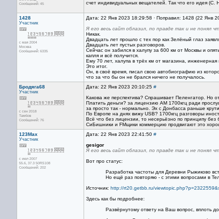
счет индивидуальных вещателей. Так что его идея (С. 
Сообщений: 45
1428
Дата: 22 Янв 2023 18:29:58 · Поправил: 1428 (22 Янв 2
Участник
Я его весь сайт облазил, по правде так и не понял ч
Никак.
Двадцать лет прошло с тех пор как Зелёный глаз заявля
с мая 2004
Двадцать лет пустых разговоров.
Москва
Сейчас он забился в халупу за 600 км от Москвы и опят
Сообщений: 6335
капля и всё получится.
Ему 70 лет, халупа в трёх км от магазина, инженерная 
Это итог.
Он, в своё время, писал свою автобиографию из котор
что за что бы он не брался ничего не получалось.
Бродяга68
Дата: 22 Янв 2023 20:10:25
#
Участник
Какова же перспектива? Спрашивает Пеленгатор. Но от
Платить деньги? за лицензию АМ 1700кгц ради прослуш
за просто так - нормально. Эх с Донбасса раньше крути
с сен 2018
По Европе на днях вижу USB? 1700кгц разговоры ино
Тамбов
Всё что без лицензии, то несерьёзно по принципу без
Сообщений: 76
СиБишники и FMщики коммерцию продвигают это хорош
123Max
Дата: 22 Янв 2023 22:41:50
#
Участник
gesigor
Я его весь сайт облазил, по правде так и не понял ч
с июл 2007
Вот про статус:
55.6, 37.3 50RS108
Сообщений: 202
Разработка частоты для Деревни Рыжиково вста
Но ещё раз повторяю - с этими вопросами в Те
Источник:
http://rt20.getbb.ru/viewtopic.php?p=2322
Здесь как бы подробнее:
Развёрнутому ответу на Ваш вопрос, вплоть д