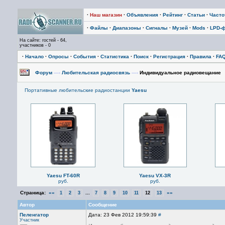
·
Наш магазин
·
Объявления
·
Рейтинг
·
Статьи
·
Част
·
Файлы
·
Диапазоны
·
Сигналы
·
Музей
·
Mods
·
LPD-
На сайте: гостей - 64,
участников - 0
·
Начало
·
Опросы
·
События
·
Статистика
·
Поиск
·
Регистрация
·
Правила
·
FA
Форум
—›
Любительская радиосвязь
—›
Индивидуальное радиовещание
Портативные любительские радиостанции
Yaesu
Yaesu FT-60R
Yaesu VX-3R
руб.
руб.
Страница:
««
...
»»
1
2
3
7
8
9
10
11
12
13
Автор
Сообщение
Пеленгатор
Дата: 23 Фев 2012 19:59:39
#
Участник