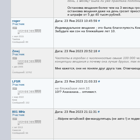
день, 1 месяц? Была ли уже практика подобн
Остановка вещания более чем на 3 месяца гро
остановка вещания даже на день грозит прио
и штрафе от 5 до 40 тысяч рублей.
roger
Дата: 23 Янв 2023 10:45:59
#
Участник
Индивидуальное вещание - это была благоглупость Ко
Забудьте как сон на ближайшие лет 10.
с июл 2015
Тамбов
Сообщений: 89
Zmej
Дата: 23 Янв 2023 20:52:18
#
Участник
Частоты в городах с численностью свыше 100 000 че
концепции вещания и почему она лучше других, так е
с дек 2005
Мне кажется, они не поняли друг друга там. Отвечающи
...
Сообщений: 10762
LFSR
Дата: 23 Янв 2023 21:03:33
#
Участник
на ближайшие лет 10.
10!? Ахахахаха... оптимист.
с мар 2022
Киев
Сообщений: 152
801 MHz
Дата: 23 Янв 2023 21:11:31
#
Участник
...бЫрем китайскей фм-мандулятырь (не авто !) и подв
с окт 2013
Хакасия
Сообщений: 66