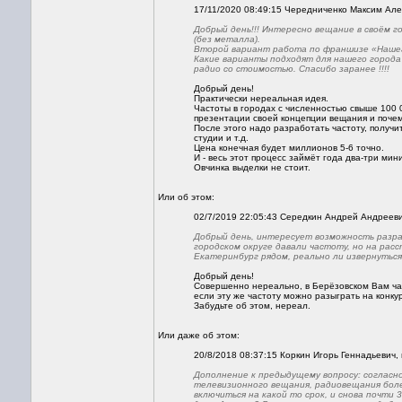
17/11/2020 08:49:15 Чередниченко Максим Але
Добрый день!!! Интересно вещание в своём го
(без металла).
Второй вариант работа по франшизе «Наше
Какие варианты подходят для нашего города
радио со стоимостью. Спасибо заранее !!!!
Добрый день!
Практически нереальная идея.
Частоты в городах с численностью свыше 100 0
презентации своей концепции вещания и почему
После этого надо разработать частоту, получи
студии и т.д.
Цена конечная будет миллионов 5-6 точно.
И - весь этот процесс займёт года два-три ми
Овчинка выделки не стоит.
Или об этом:
02/7/2019 22:05:43 Середкин Андрей Андреевич
Добрый день, интересует возможность разра
городском округе давали частоту, но на рас
Екатеринбург рядом, реально ли извернутьс
Добрый день!
Совершенно нереально, в Берёзовском Вам част
если эту же частоту можно разыграть на конку
Забудьте об этом, нереал.
Или даже об этом:
20/8/2018 08:37:15 Коркин Игорь Геннадьевич, 
Дополнение к предыдущему вопросу: согласн
телевизионного вещания, радиовещания боле
включиться на какой то срок, и снова почти 