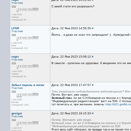
Участник
С какой стати его разрешать?
с июл 2015
Тамбов
Сообщений: 89
LFSR
Дата: 22 Янв 2023 14:56:35
#
Участник
Йопта... я даже не знал что запрещали! :) . Купи/делай
с мар 2022
Киев
Сообщений: 152
roger
Дата: 22 Янв 2023 15:08:12
#
Участник
В смысле - хулигань на здоровье. К вещанию это не им
с июл 2015
Тамбов
Сообщений: 89
Забыл пароль и логин
Дата: 22 Янв 2023 17:47:57
#
Участник
Таки разрешили индивидуальное радиовещание? Или
Почти. Вот-вот, уже скоро.
Зеленый глаз
, он же С.Н.Комаров на пенсии и с боро
с ноя 2005
"Индивидуальную радиостанцию" ватт на 500. С больш
Москва
тут почитать и, при желании, помочь:
http://rt21.getbb.
Сообщений: 1302
gesigor
Дата: 22 Янв 2023 18:15:33
#
Участник
Почти. Вот-вот, уже скоро.
Зеленый глаз, он же С.Н.Комаров на пенсии и с боро
"Индивидуальную радиостанцию" ватт на 500.
с июл 2017
Я его весь сайт облазил, по правде так и не понял что
Волгоград