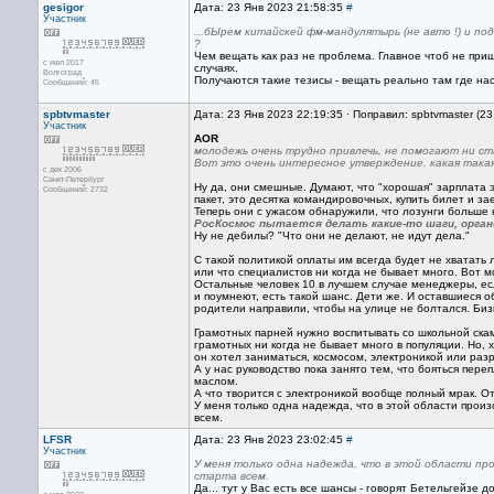
gesigor
Дата: 23 Янв 2023 21:58:35
#
Участник
...бЫрем китайскей фм-мандулятырь (не авто !) и по
?
Чем вещать как раз не проблема. Главное чтоб не приш
с июл 2017
случаях.
Волгоград
Получаются такие тезисы - вещать реально там где на
Сообщений: 45
spbtvmaster
Дата: 23 Янв 2023 22:19:35 · Поправил: spbtvmaster (2
Участник
AOR
молодежь очень трудно привлечь, не помогают ни с
Вот это очень интересное утверждение. какая такая
с дек 2006
Санкт-Петербург
Ну да, они смешные. Думают, что "хорошая" зарплата э
Сообщений: 2732
пакет, это десятка командировочных, купить билет и за
Теперь они с ужасом обнаружили, что лозунги больше 
РосКосмос пытается делать какие-то шаги, органи
Ну не дебилы? "Что они не делают, не идут дела."
С такой политикой оплаты им всегда будет не хватат
или что специалистов ни когда не бывает много. Вот м
Остальные человек 10 в лучшем случае менеджеры, есл
и поумнеют, есть такой шанс. Дети же. И оставшиеся 
родители направили, чтобы на улице не болтался. Би
Грамотных парней нужно воспитывать со школьной скам
грамотных ни когда не бывает много в популяции. Но, 
он хотел заниматься, космосом, электроникой или раз
А у нас руководство пока занято тем, что бояться пере
маслом.
А что творится с электроникой вообще полный мрак. О
У меня только одна надежда, что в этой области произ
всем.
LFSR
Дата: 23 Янв 2023 23:02:45
#
Участник
У меня только одна надежда, что в этой области пр
старта всем.
Да... тут у Вас есть все шансы - говорят Бетельгейзе д