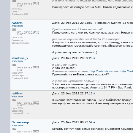
И я хочу, чтобы не только молодежь, но и мои седовл
Ваш проект максимум лет на 5-10. Потом седовласые с
с сен 2007
Оттуда
Сообщений: 855
rw6hrm
Дата: 23 Фев 2012 20:24:53 · Поправил: rw6hrm (23 Фе
Участник
Предложить что? Цель проекта?....
Предложить хоть что-то. Критики пока хватает. Новых 
с июл 2005
реальные оценки shoutcast Radio 26 Stavropol
Ставрополь
А шуткаст у меня не основное, это так, походу, я его 
Сообщений: 1125
географически местах) работают под айскастом с пере
А у вас на шуткасте больше? ;)
shadows_x
Дата: 23 Фев 2012 20:39:23
#
Участник
я его и не пиарю
А это кто писал?
А можете зайти ко мне,
http://radio26.net
или
http://ra
с фев 2007
Прохожий, на
rw6hrm
слегка похожий?
ХМАО-Югра
Сообщений: 891
А у вас на шуткасте больше? ;)
У нас как в приемнике прошли по волнам и остановилис
просторам инета слушаю Antena 1 94,7 FM - Sao Paulo - 
rw6hrm
Дата: 23 Фев 2012 22:17:16
#
Участник
я именно этот поток не пиарю... мне в айскасте прощ
месяце (и на японском тоже). А на тему интереса - ну 
с июл 2005
Ставрополь
Сообщений: 1125
Пеленгатор
Дата: 25 Фев 2012 00:22:52
#
Участник
Кстати, вот тут полностью согласен с Сергеем Комаро