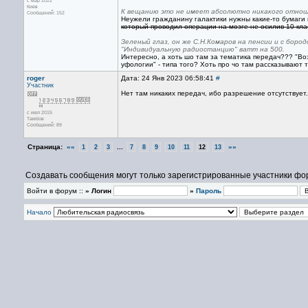
с мар 2022
Киев
К вещанию это не имеет абсолютно никакого отношен
Сообщений: 152
Неужели гражданину галактики нужны какие-то бумаги и
который проводил операции на мозге не осилив 10 кла
Зеленый глаз, он же С.Н.Комаров на пенсии и с боро
"Индивидуальную радиостанцию" ватт на 500.
Интересно, а хоть шо там за тематика передач??? "В
уфологии" - типа того? Хоть про чо там рассказывают 
roger
Дата: 24 Янв 2023 06:58:41
#
Участник
Нет там никаких передач, ибо разрешение отсутствует.
с июл 2015
Тамбов
Сообщений: 89
Страница:
««
...
»»
1
2
3
7
8
9
10
11
12
13
Создавать сообщения могут только зарегистрированные участники фо
Войти в форум ::
» Логин
»
Пароль
Начало