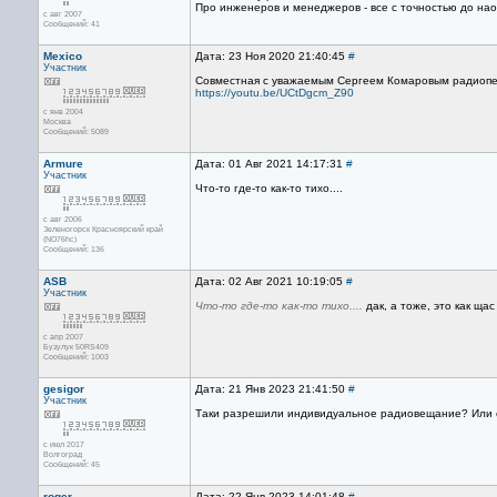
Про инженеров и менеджеров - все с точностью до нао
с авг 2007
Сообщений: 41
Mexico
Дата: 23 Ноя 2020 21:40:45
#
Участник
Совместная с уважаемым Сергеем Комаровым радиопе
https://youtu.be/UCtDgcm_Z90
с янв 2004
Москва
Сообщений: 5089
Armure
Дата: 01 Авг 2021 14:17:31
#
Участник
Что-то где-то как-то тихо....
с авг 2006
Зеленогорск Красноярский край
(NO76hc)
Сообщений: 136
ASB
Дата: 02 Авг 2021 10:19:05
#
Участник
Что-то где-то как-то тихо....
дак, а тоже, это как ща
с апр 2007
Бузулук 50RS409
Сообщений: 1003
gesigor
Дата: 21 Янв 2023 21:41:50
#
Участник
Таки разрешили индивидуальное радиовещание? Или 
с июл 2017
Волгоград
Сообщений: 45
roger
Дата: 22 Янв 2023 14:01:48
#