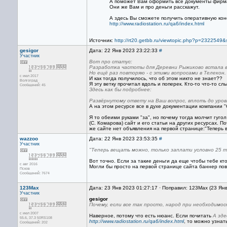
А поможет Вам оформить все документы фирм
Они же Вам и про деньги расскажут.
А здесь Вы сможете получить оперативную ко
http://www.radiostation.ru/qa6/index.html
Источник:
http://rt20.getbb.ru/viewtopic.php?p=2322
gesigor
Дата: 22 Янв 2023 23:22:33
#
Участник
Вот про статус:
Разработка частоты для Деревни Рыжиково встала в 
Но ещё раз повторяю - с этими вопросами в Телекон.
с июл 2017
И как тогда получилось, что об этом никто не знает??
Волгоград
Я эту ветку прочитал вдоль и поперек. Кто-то что-то с
Сообщений: 45
Здесь как бы подробнее:
Развёрнутому ответу на Ваш вопрос, вплоть до уров
А на этом ресурсе все в духе документации компании "
Я то обеими руками "за", но почему тогда молчит гуг
(С. Комарова) сайт и его статьи на других ресурсах. 
же сайте нет объявления на первой странице:"Теперь 
wazzoo
Дата: 22 Янв 2023 23:53:35
#
Участник
"Теперь вещать можно, только заплати условно 25 т
Вот точно. Если за такие деньги да еще чтобы тебе кто
с авг 2016
Могли бы просто на первой странице сайта баннер пов
Псков
Сообщений: 7674
123Max
Дата: 23 Янв 2023 01:27:17 · Поправил: 123Max (23 Ян
Участник
gesigor
Почему, если все так просто, народ при необходим
с июл 2007
Наверное, потому что есть нюанс. Если почитать
А зд
55.6, 37.3 50RS108
http://www.radiostation.ru/qa6/index.html
, то можно узнат
Сообщений: 202