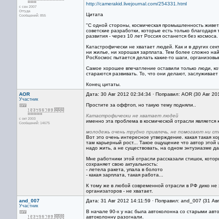
http://camerakid.livejournal.com/254331.html
с сен 2007
Оттуда
Цитата
Сообщений: 855
"С одной стороны, космическая промышленность живет,
советские разработки, которые есть только благодаря 
развития - через 10 лет Россия останется без космоса.
Катастрофически не хватает людей. Как и в других се
ни жилье, ни хорошая зарплата. Тем более сложно на
РосКосмос пытается делать какие-то шаги, организовыв
Самое хорошее впечатление оставили только люди, ко
стараются развивать. То, что они делают, заслуживает
Конец цитаты.
AOR
Дата: 30 Авг 2012 02:34:34 · Поправил: AOR (30 Авг 20
Участник
Простите за оффтоп, но такую тему подняли..
Катастрофически не хватает людей
с окт 2003
именно эта проблема в космической отрасли является 
Сообщений: 14675
молодежь очень трудно привлечь, не помогают ни с
Вот это очень интересное утверждение. какая такая хо
там карьерный рост... Такое ощущение что автор этой
надо жить, а не существовать, на одном энтузиазме да
Мне работники этой отрасли рассказали стишок, котор
сохраняет свою актуальность:
- летела ракета, упала в болото
- какая зарплата, такая работа...
К тому же в любой современной отрасли в РФ дико не
организаторов - не хватает.
and_007
Дата: 31 Авг 2012 14:11:59 · Поправил: and_007 (31 Ав
Участник
В начале 90-х у нас была автоколонна со старыми автоб
автоколонну разогнали.