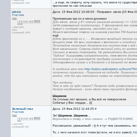
Ставрополь
...а еще, по секрету, хочу сказать, что книга-то сущест
Сообщений: 1125
претензии по смс опсосам
alexis
Дата: 15 Фев 2012 10:46:03 · Поправил: alexis (15 Фев 
Участник
Припоминаю как он и меня донимал
[i]Эх alexis, alexis у Е+ стоит заказная антенко >> +
тебя самоварный пистолькорс, С фазировкой все норма
с фев 2006
думай о потерях свысока, свистят они как ....
Урал
Может местные помехи на нижнем участке FM диапазо
Сообщений: 1878
ещё
[i]Это фантазёр из г. .... Возможно младший техник 
вещает там. Но мои знакомые с местного и соседни
Почитайте несколько десятков его постов там и всё
Вот свеженькое: Советы даёт великий спец по антен
Сколько ж можно повторять. Не увлекайтесь Вы коли
"бублик" диаграммы напрвленности, тем менее доста
коллинеаре и почувствуете прибавку сигнала в ближне
Одновременно лучше и в ближней и в дальней не может
А особенно вот это
http://tubes.radiostation.ru/forum/
получении лицензии - Лицензия на подходе. Лицензии
аксесс, что бы при написании новых не опростоволоси
Про антенну
Что ж это за чудо такое? Позволю себе усомниться ка
Ничего необычного - если alexis таки пришлёт фотог
Шариков
Уж столько лет прошло, а Вы всё не повзрослели
Собачье у Вас сердце... (((
Зеленый глаз
Дата: 15 Фев 2012 11:44:25
#
Участник
Эх!
Шариков
,
Шариков
...
Вернитесь к тому, с чего начали - к РАДИОТЕХНИКЕ.
с июл 2007
Рассмешили, уважаемый! :-)) А я тут чем занимаюсь, по
Сообщений: 640
То, с чего начался этот топик (кстати, не я его завел):
ht