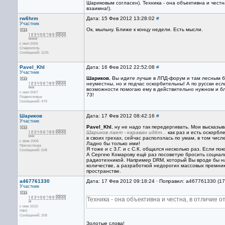
Шариковым согласен). Техника - она объективна и честн
взаимна!).
rw6hrm
Дата: 15 Фев 2012 13:28:02
#
Участник
Ок, мыльну. Ближе к концу недели. Есть мысли.
с июл 2005
Ставрополь
Сообщений: 1125
Pavel_Khl
Дата: 16 Фев 2012 22:52:08
#
Участник
Шариков
, Вы идите лучше в ЛПД-форум и там лесным б
неуместны, но и подчас оскорбительны! А по русски есл
возможности помогаю ему в действительно нужном и бл
с июл 2007
73!
Подмосковье
Сообщений: 479
Шариков
Дата: 17 Фев 2012 08:42:16
#
Участник
Pavel_Khl
, ну не надо так передергивать. Мои высказ
Шариков лает - караван идёт...
как раз и есть оскорбл
в своих грехах, сейчас расползлась по умам, в том чи
с фев 2006
Ладно бы только ими!
Пречистенка
Я тоже и с З.Г. и с С.К. общался несколько раз. Если п
Сообщений: 628
А Сергею Комарову ещё раз посоветую бросить социаль
радиотехникой. Например DRM, который Вы вроде бы на
количестве, а разработкой недорогих массовых премник
пространстве.
a467761330
Дата: 17 Фев 2012 09:18:24 · Поправил: a467761330 (1
Участник
Техника - она объективна и честна, в отличие о
с июн 2010
ПФО
Сообщений: 208
Золотые слова!