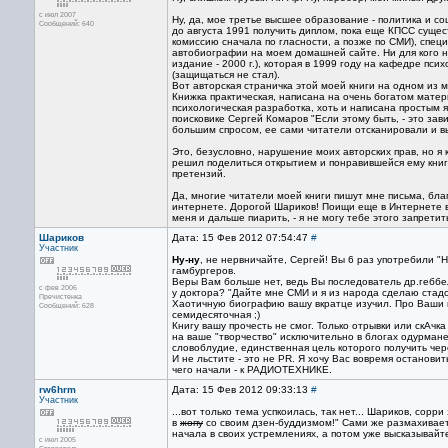
с июл 2007
Ну, да, мое третье высшее образование - политика и со
Сообщений: 640
до августа 1991 получить диплом, пока еще КПСС сущес
комиссию сначала по гласности, а позже по СМИ), специ
автобиографии на моем домашней сайте. Ни для кого не 
издание - 2000 г.), которая в 1999 году на кафедре п
(защищаться не стал).
Вот авторская страничка этой моей книги на одном из 
Книжка практическая, написана на очень богатом матер
психологическая разработка, хоть и написана простым
поисковике Сергей Комаров "Если этому быть, - это зави
большим спросом, ее сами читатели отсканировали и в
Это, безусловно, нарушение моих авторских прав, но я
решил поделиться открытием и понравившейся ему книго
претензий.
Да, многие читатели моей книги пишут мне письма, бла
интернете. Дорогой Шариков! Поищи еще в Интернете ви
меня и дальше пиарить, - я не могу тебе этого запретит
Шариков
Дата: 15 Фев 2012 07:54:47
#
Участник
Ну-ну
, не нервничайте, Сергей! Вы 6 раз употребили "Н
гамбургеров.
Веры Вам больше нет, ведь Вы последователь др.геббел
с фев 2006
у доктора? "Дайте мне СМИ и я из народа сделаю стадо
Пречистенка
Хаотичную биографию вашу вкратце изучил. Про Ваши пр
Сообщений: 628
семидесяточная ;)
Книгу вашу прочесть не смог. Только отрывки или скАч
на ваше "творчество" исключительно в блогах одурманен
словоблудие, единственная цель которого получить чере
И не льстите - это не PR. Я хочу Вас вовремя остановит
чего начали - к РАДИОТЕХНИКЕ.
rw6hrm
Дата: 15 Фев 2012 09:33:13
#
Участник
...вот только тема успкоилась, так нет... Шариков, сорр
в
жопу
со своим дзен-буддизмом!" Сами же размахиваете
начала в своих устремлениях, а потом уже высказывайте
с июл 2005