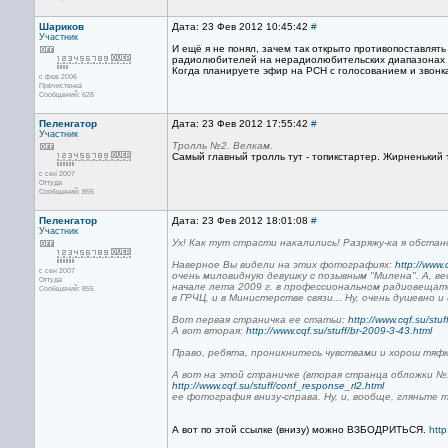
Шариков
Дата: 23 Фев 2012 10:45:42
#
Участник
И ещё я не понял, зачем так открыто противопоставлять
радиолюбителей на нерадиолюбительских диапазонах и 
Когда планируете эфир на РСН с голосованием и звон
с фев 2006
Пречистенка
Сообщений: 628
Пеленгатор
Дата: 23 Фев 2012 17:55:42
#
Участник
Тролль №2. Велкам.
Самый главный тролль тут - топикстартер. Жирненький 
с сен 2007
Оттуда
Сообщений: 855
Пеленгатор
Дата: 23 Фев 2012 18:01:08
#
Участник
Ух! Как тут страсти накалились! Разряжу-ка я обстан
Наверное Вы видели на этих фотографиях:
http://www.
с сен 2007
очень миловидную девушку с позывным "Милена". А, ве
Оттуда
начале лета 2009 г. в профессиональном радиовещате
Сообщений: 855
в ГРЧЦ, и в Министерстве связи... Ну, очень душевно 
Вот первая страничка ее статьи:
http://www.cqf.su/stuf
А вот вторая:
http://www.cqf.su/stuff/br-2009-3-43.html
Право, ребята, проникнитесь чувствами и хорош тяфка
А вот на этой страничке (вторая странца обложки №
http://www.cqf.su/stuff/conf_response_rl2.html
ее фотография внизу-справа. Ну, и, вообще, гляньте 
А вот по этой ссылке (внизу) можно ВЗБОДРИТЬСЯ.
http