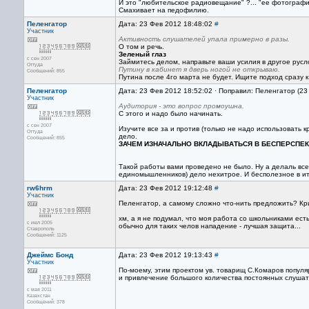
И это "любительское радиовещание" ?... "ее фотографи
Смахивает на педофилию.
Пеленгатор
Дата: 23 Фев 2012 18:48:02
#
Участник
Активность слушателей упала примерно в разы.
О том и речь.
Зеленый глаз
с сен 2007
Займитесь делом, направьте ваши усилия в другое русл
Оттуда
Путину в кабинет я дверь ногой не открываю.
Сообщений: 855
Путина после 4го марта не будет. Ищите подход сразу к
Пеленгатор
Дата: 23 Фев 2012 18:52:02 · Поправил: Пеленгатор (23
Участник
Аудитория - это вопрос промоушна.
С этого и надо было начинать.
с сен 2007
Изучите все за и против (только не надо использовать 
Оттуда
дело.
Сообщений: 855
ЗАЧЕМ ИЗНАЧАЛЬНО ВКЛАДЫВАТЬСЯ В БЕСПЕРСПЕК
Такой работы вами проведено не было. Ну а делаль вс
единомышленников) дело нехитрое. И бесполезное в ит
rw6hrm
Дата: 23 Фев 2012 19:12:48
#
Участник
Пеленгатор, а самому сложно что-нить предложить? Кри
хм, а я не подумал, что моя работа со школьниками ес
с июл 2005
обычно для таких челов нападение - лучшая защита...
Ставрополь
Сообщений: 1125
Джеймс Бонд
Дата: 23 Фев 2012 19:13:43
#
Участник
По-моему, этим проектом ув. товарищ С.Комаров попул
и привлечение большого количества постоянных слушате
с мая 2011
Казахстан
Сообщений: 378