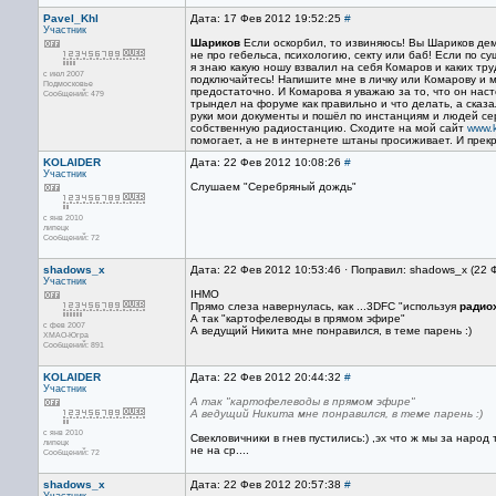
Pavel_Khl
Дата: 17 Фев 2012 19:52:25
#
Участник
Шариков
Если оскорбил, то извиняюсь! Вы Шариков де
не про гебельса, психологию, секту или баб! Если по су
я знаю какую ношу взвалил на себя Комаров и каких тру
с июл 2007
подключайтесь! Напишите мне в личку или Комарову и
Подмосковье
предостаточно. И Комарова я уважаю за то, что он нас
Сообщений: 479
трындел на форуме как правильно и что делать, а сказа
руки мои документы и пошёл по инстанциям и людей се
собственную радиостанцию. Сходите на мой сайт
www.
помогает, а не в интернете штаны просиживает. И прек
KOLAIDER
Дата: 22 Фев 2012 10:08:26
#
Участник
Слушаем "Серебряный дождь"
с янв 2010
липецк
Сообщений: 72
shadows_x
Дата: 22 Фев 2012 10:53:46 · Поправил: shadows_x (22 
Участник
IHMO
Прямо слеза навернулась, как ...3DFC "используя
радио
А так "картофелеводы в прямом эфире"
с фев 2007
А ведущий Никита мне понравился, в теме парень :)
ХМАО-Югра
Сообщений: 891
KOLAIDER
Дата: 22 Фев 2012 20:44:32
#
Участник
А так "картофелеводы в прямом эфире"
А ведущий Никита мне понравился, в теме парень :)
с янв 2010
Свекловичники в гнев пустились:) ,эх что ж мы за народ 
липецк
не на ср....
Сообщений: 72
shadows_x
Дата: 22 Фев 2012 20:57:38
#