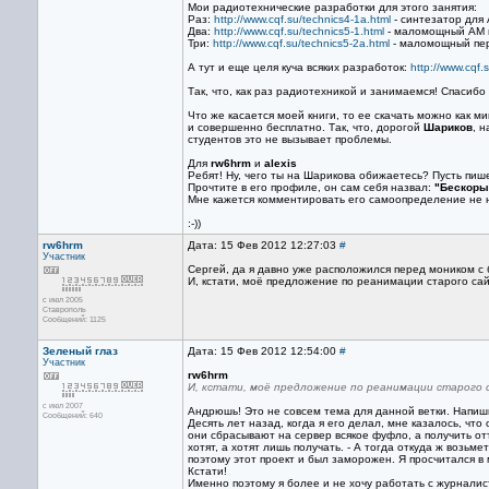
Мои радиотехнические разработки для этого занятия:
Раз:
http://www.cqf.su/technics4-1a.html
- синтезатор для
Два:
http://www.cqf.su/technics5-1.html
- маломощный АМ п
Три:
http://www.cqf.su/technics5-2a.html
- маломощный пер
А тут и еще целя куча всяких разработок:
http://www.cqf.
Так, что, как раз радиотехникой и занимаемся! Спасибо
Что же касается моей книги, то ее скачать можно как м
и совершенно бесплатно. Так, что, дорогой
Шариков
, 
студентов это не вызывает проблемы.
Для
rw6hrm
и
alexis
Ребят! Ну, чего ты на Шарикова обижаетесь? Пусть пиш
Прочтите в его профиле, он сам себя назвал:
"Бескоры
Мне кажется комментировать его самоопределение не 
:-))
rw6hrm
Дата: 15 Фев 2012 12:27:03
#
Участник
Сергей, да я давно уже расположился перед моником с 
И, кстати, моё предложение по реанимации старого сай
с июл 2005
Ставрополь
Сообщений: 1125
Зеленый глаз
Дата: 15 Фев 2012 12:54:00
#
Участник
rw6hrm
И, кстати, моё предложение по реанимации старого 
с июл 2007
Андрюшь! Это не совсем тема для данной ветки. Напиши
Сообщений: 640
Десять лет назад, когда я его делал, мне казалось, чт
они сбрасывают на сервер всякое фуфло, а получить от
хотят, а хотят лишь получать. - А тогда откуда ж возь
поэтому этот проект и был заморожен. Я просчитался в
Кстати!
Именно поэтому я более и не хочу работать с журналис