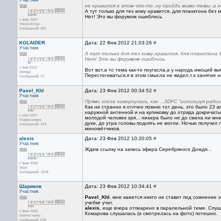
Участник
не нравится в этом что-то ,ну пройди мимо темы ,а нет
А тут только для тех кому нравится, для планктона без 
Нет! Это вы форумом ошиблись.
с фев 2007
ХМАО-Югра
Сообщений: 891
KOLAIDER
Дата: 22 Фев 2012 21:03:26
#
Участник
А тут только для тех кому нравится, для планктона 
Нет! Это вы форумом ошиблись.
с янв 2010
Вот вот,а то тема как-то поугасла,а у народа имоций вы
липецк
Перестегиваться,я в этом смысла не видел,т.к занятие 
Сообщений: 72
Pavel_Khl
Дата: 23 Фев 2012 00:34:52
#
Участник
Прямо слеза навернулась, как ...3DFC "используя ради
Как ни странно я отлчно помню тот день, это было 23 а
наружной антенной и на куликовку до отряда докричатьс
с июл 2007
молодой человек зря... нихера было не до смеха ни мн
Подмосковье
духи, до утра головы поднять не могли. Ночью получил 
Сообщений: 479
миномётчиков.
alexis
Дата: 23 Фев 2012 10:20:05
#
Участник
Ждем ссылку на запись эфира Серебряного Дождя...
с фев 2006
Урал
Сообщений: 1878
Шариков
Дата: 23 Фев 2012 10:34:41
#
Участник
Pavel_Khl
, мне кажется никто не ставит под сомнение 
учебке учат.
alexis
, еще вчера отпиарено в паралельной теме. Слуш
с фев 2006
Комарова слушалась (и смотрелась на фото) потешно.
Пречистенка
Сообщений: 628