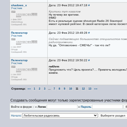
shadows_x
Дата: 23 Фев 2012 19:47:18
#
Участник
Критики тут навалом
Ну почему же критики.
IHMO
с фев 2007
Есть и реальные оценки shoutcast Radio 26 Stavropol
ХМАО-Югра
имеет нулевой рейтинг. В своей категории легко посмот
Сообщений: 891
Пеленгатор
Дата: 23 Фев 2012 19:49:28
#
Участник
Сейчас подавляющее большинство специалистов поме
радиоприемники.
Ну да. "Оптоволокно - СЖЕЧЬ!" - так что ли?
с сен 2007
Оттуда
Сообщений: 855
Пеленгатор
Дата: 23 Фев 2012 19:50:22
#
Участник
rw6hrm
Предложить что? Цель проекта?.... Привлечь молодежь
живём.
с сен 2007
Оттуда
Сообщений: 855
Страница:
««
...
»»
1
2
3
7
8
9
10
11
12
13
Создавать сообщения могут только зарегистрированные участники фо
Войти в форум ::
» Логин
»
Пароль
Начало