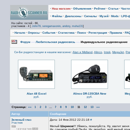
·
Наш магазин
·
Объявления
·
Рейтинг
·
Статьи
·
Част
·
Файлы
·
Диапазоны
·
Сигналы
·
Музей
·
Mods
·
LPD-
На сайте: гостей - 66,
участников - 4 [
John79
,
seregamaxonin
,
andory
,
muha131
]
·
Начало
·
Опросы
·
События
·
Статистика
·
Поиск
·
Регистрация
·
Правила
·
FA
Форум
—›
Любительская радиосвязь
—›
Индивидуальное радиовещание
Си-Би радиостанции в нашем магазине
:
Alan и Midland
,
Alinco
,
Intek
,
MegaJet
,
Pre
Alan 48 Excel
Alinco DR-135CBA New
Meg
руб.
руб.
Страница:
««
...
»»
1
2
3
7
8
9
10
11
12
13
Автор
Сообщение
Зеленый глаз
Дата: 14 Фев 2012 22:21:18
#
Участник
Милый
Шариков
!!! Уймись, пожалуйста. Ну, хватит мен
Ну, слишком грубый Пи-Ар. Ну, перебор, мой милый дру