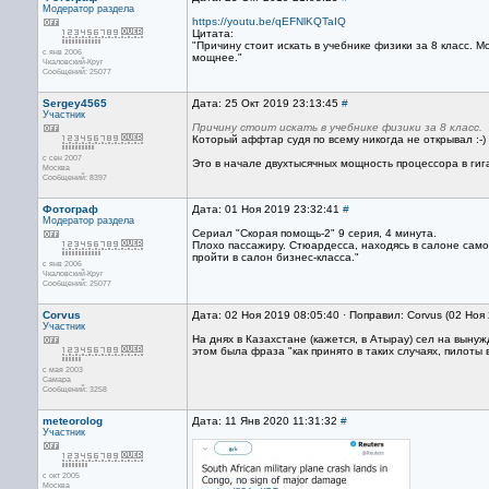
Модератор раздела
https://youtu.be/qEFNlKQTaIQ
Цитата:
"Причину стоит искать в учебнике физики за 8 класс. М
с янв 2006
мощнее."
Чкаловский-Круг
Сообщений: 25077
Sergey4565
Дата: 25 Окт 2019 23:13:45
#
Участник
Причину стоит искать в учебнике физики за 8 класс.
Который аффтар судя по всему никогда не открывал :-)
с сен 2007
Это в начале двухтысячных мощность процессора в гиг
Москва
Сообщений: 8397
Фотограф
Дата: 01 Ноя 2019 23:32:41
#
Модератор раздела
Сериал "Скорая помощь-2" 9 серия, 4 минута.
Плохо пассажиру. Стюардесса, находясь в салоне само
пройти в салон бизнес-класса."
с янв 2006
Чкаловский-Круг
Сообщений: 25077
Corvus
Дата: 02 Ноя 2019 08:05:40 · Поправил: Corvus (02 Ноя
Участник
На днях в Казахстане (кажется, в Атырау) сел на вын
этом была фраза "как принято в таких случаях, пилот
с мая 2003
Самара
Сообщений: 3258
meteorolog
Дата: 11 Янв 2020 11:31:32
#
Участник
с окт 2005
Москва