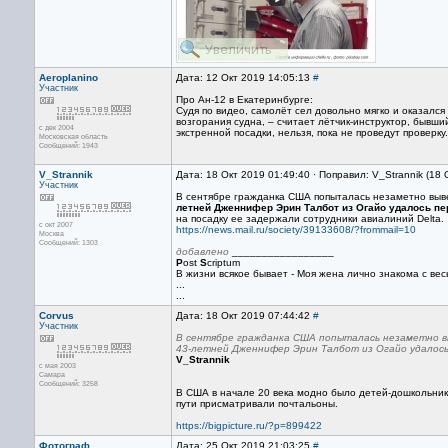
Aeroplanino
Дата: 12 Окт 2019 14:05:13
#
Участник
Про Ан-12 в Екатеринбурге:
Судя по видео, самолёт сел довольно мягко и оказалс
возгорания судна, – считает лётчик-инструктор, бывши
с дек 2004
экстренной посадки, нельзя, пока не проведут проверку
Московская область
Сообщений: 1943
V_Strannik
Дата: 18 Окт 2019 01:49:40 · Поправил: V_Strannik (18
Участник
В сентябре гражданка США попыталась незаметно выв
летней Дженнифер Эрин Талбот из Огайо удалось пер
на посадку ее задержали сотрудники авиалиний Delta.
с окт 2007
https://news.mail.ru/society/39133608/?frommail=10
Москва
Сообщений: 1303
добавлено
_________________
P
ost
S
criptum
В жизни всякое бывает - Моя жена лично знакома с вес
...
...
Corvus
Дата: 18 Окт 2019 07:44:42
#
Участник
В сентябре гражданка США попыталась незаметно вы
43-летней Дженнифер Эрин Талбот из Огайо удалось 
V_Strannik
с мая 2003
Самара
Сообщений: 3258
В США в начале 20 века модно было детей-дошкольнико
пути присматривали почтальоны.
https://bigpicture.ru/?p=899422
Фотограф
Дата: 25 Окт 2019 21:03:25
#