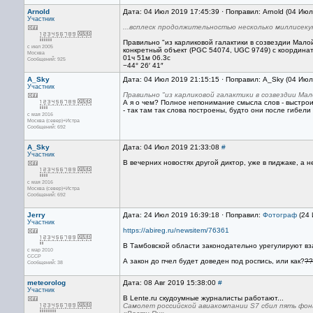
Arnold
Дата: 04 Июл 2019 17:45:39 · Поправил: Arnold (04 Ию
Участник
...всплеск продолжительностью несколько миллисекун
Правильно "из карликовой галактики в созвездии Мало
с июл 2005
конкретный объект (PGC 54074, UGC 9749) с координа
Москва
01ч 51м 06.3с
Сообщений: 925
−44° 26′ 41″
A_Sky
Дата: 04 Июл 2019 21:15:15 · Поправил: A_Sky (04 Июл
Участник
Правильно "из карликовой галактики в созвездии Ма
А я о чем? Полное непонимание смысла слов - выстрои
- так там так слова построены, будто они после гибели
с мая 2016
Москва (север)+Истра
Сообщений: 692
A_Sky
Дата: 04 Июл 2019 21:33:08
#
Участник
В вечерних новостях другой диктор, уже в пиджаке, а 
с мая 2016
Москва (север)+Истра
Сообщений: 692
Jerry
Дата: 24 Июл 2019 16:39:18 · Поправил:
Фотограф
(24 
Участник
https://abireg.ru/newsitem/76361
В Тамбовской области законодательно урегулируют вз
с мар 2010
CCCP
А закон до пчел будет доведен под роспись, или как?
??
Сообщений: 38
meteorolog
Дата: 08 Авг 2019 15:38:00
#
Участник
В Lente.ru скудоумные журналисты работают...
Самолет российской авиакомпании S7 сбил пять фон