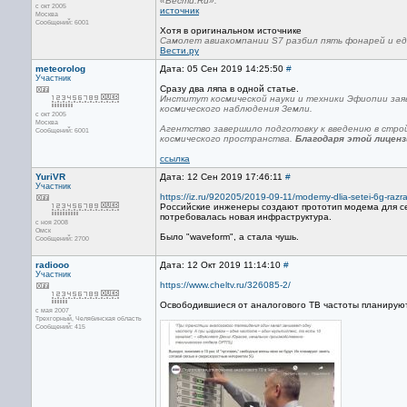
«Вести.Ru».
с окт 2005
источник
Москва
Сообщений: 6001
Хотя в оригинальном источнике
Самолет авиакомпании S7 разбил пять фонарей и ед
Вести.ру
meteorolog
Дата: 05 Сен 2019 14:25:50
#
Участник
Сразу два ляпа в одной статье.
Институт космической науки и техники Эфиопии зая
космического наблюдения Земли.
с окт 2005
Москва
Агентство завершило подготовку к введению в стро
Сообщений: 6001
космического пространства.
Благодаря этой лицен
ссылка
YuriVR
Дата: 12 Сен 2019 17:46:11
#
Участник
https://iz.ru/920205/2019-09-11/modemy-dlia-setei-6g-razrab
Российские инженеры создают прототип модема для с
потребовалась новая инфраструктура.
с ноя 2008
Омск
Было "waveform", а стала чушь.
Сообщений: 2700
radiooo
Дата: 12 Окт 2019 11:14:10
#
Участник
https://www.cheltv.ru/326085-2/
Освободившиеся от аналогового ТВ частоты планируют
с мая 2007
Трехгорный, Челябинская область
Сообщений: 415