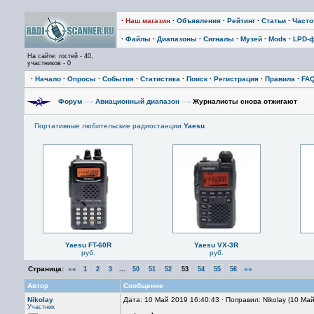
·
Наш магазин
·
Объявления
·
Рейтинг
·
Статьи
·
Част
·
Файлы
·
Диапазоны
·
Сигналы
·
Музей
·
Mods
·
LPD-
На сайте: гостей - 40,
участников - 0
·
Начало
·
Опросы
·
События
·
Статистика
·
Поиск
·
Регистрация
·
Правила
·
FA
Форум
—›
Авиационный диапазон
—›
Журналисты снова отжигают
Портативные любительские радиостанции
Yaesu
Yaesu FT-60R
Yaesu VX-3R
руб.
руб.
Страница:
««
...
»»
1
2
3
50
51
52
53
54
55
56
Автор
Сообщение
Nikolay
Дата: 10 Май 2019 16:40:43 · Поправил: Nikolay (10 Ма
Участник