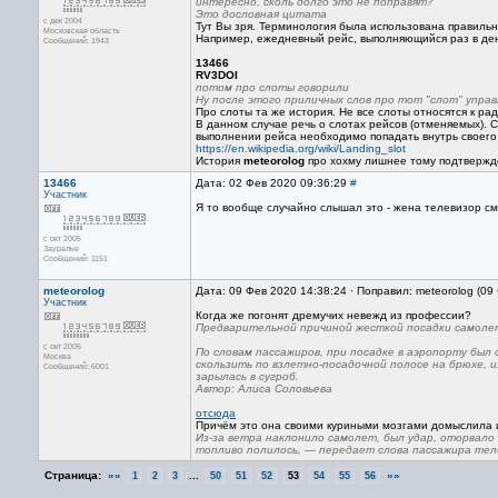
интересно, сколь долго это не поправят?
Это дословная цитата
с дек 2004
Тут Вы зря. Терминология была использована правильн
Московская область
Например, ежедневный рейс, выполняющийся раз в день
Сообщений: 1943
13466
RV3DOI
потом про слоты говорили
Ну после этого приличных слов про тот "слот" управ
Про слоты та же история. Не все слоты относятся к рад
В данном случае речь о слотах рейсов (отменяемых). 
выполнении рейса необходимо попадать внутрь своего "
https://en.wikipedia.org/wiki/Landing_slot
История
meteorolog
про хохму лишнее тому подтвержд
13466
Дата: 02 Фев 2020 09:36:29
#
Участник
Я то вообще случайно слышал это - жена телевизор см
с окт 2005
Зауралье
Сообщений: 1151
meteorolog
Дата: 09 Фев 2020 14:38:24 · Поправил: meteorolog (09
Участник
Когда же погонят дремучих невежд из профессии?
Предварительной причиной жесткой посадки самолет
с окт 2005
По словам пассажиров, при посадке в аэропорту был
Москва
скользить по взлетно-посадочной полосе на брюхе, и
Сообщений: 6001
зарылась в сугроб.
Автор: Алиса Соловьева
отсюда
Причём это она своими куриными мозгами домыслила 
Из-за ветра наклонило самолет, был удар, оторвало 
топливо полилось, — передает слова пассажира теле
Страница:
««
...
»»
1
2
3
50
51
52
53
54
55
56