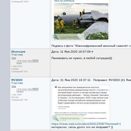
Сообщений: 6001
Подпись к фото "Южноафриканский военный самолёт с
Diversant
Дата: 11 Янв 2020 16:07:09
#
Участник
Паниковать не нужно, в любой ситуации)))
с мар 2014
Сибирь
Сообщений: 576
RV3DOI
Дата: 31 Янв 2020 19:37:11 · Поправил: RV3DOI (31 Ян
Участник
с авг 2004
Москва
Сообщений: 734
https://news.mail.ru/incident/40412508/?frommail=1
интересно, сколь долго это не поправят? ))