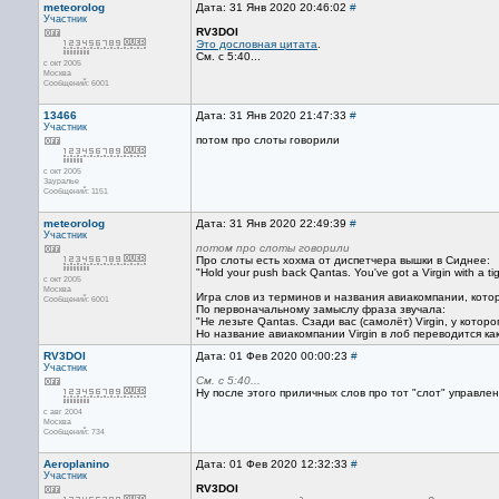
meteorolog
Дата: 31 Янв 2020 20:46:02
#
Участник
RV3DOI
Это дословная цитата
.
См. с 5:40...
с окт 2005
Москва
Сообщений: 6001
13466
Дата: 31 Янв 2020 21:47:33
#
Участник
потом про слоты говорили
с окт 2005
Зауралье
Сообщений: 1151
meteorolog
Дата: 31 Янв 2020 22:49:39
#
Участник
потом про слоты говорили
Про слоты есть хохма от диспетчера вышки в Сиднее:
"Hold your push back Qantas. You've got a Virgin with a tig
с окт 2005
Москва
Игра слов из терминов и названия авиакомпании, кото
Сообщений: 6001
По первоначальному замыслу фраза звучала:
"Не лезьте Qantas. Сзади вас (самолёт) Virgin, у котор
Но название авиакомпании Virgin в лоб переводится как "
RV3DOI
Дата: 01 Фев 2020 00:00:23
#
Участник
См. с 5:40...
Ну после этого приличных слов про тот "слот" управле
с авг 2004
Москва
Сообщений: 734
Aeroplanino
Дата: 01 Фев 2020 12:32:33
#
Участник
RV3DOI