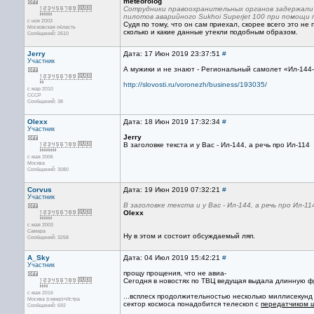
meteorolog
Сотрудники правоохранительных органов задержали 
пилотов аварийного Sukhoi Superjet 100 при помощи
с ноя 2003
Судя по тому, что он сам приехал, скорее всего это н
Московская область
сколько и какие данные утекли подобным образом.
Сообщений: 2610
Jerry
Дата: 17 Июн 2019 23:37:51
#
Участник
А мужики и не знают - Региональный самолет «Ил-144
http://slovosti.ru/voronezh/business/193035/
с мар 2010
CCCP
Сообщений: 38
Olexx
Дата: 18 Июн 2019 17:32:34
#
Участник
Jerry
В заголовке текста и у Вас - Ил-144, а речь про Ил-114
с мая 2006
Москва
Сообщений: 3080
Corvus
Дата: 19 Июн 2019 07:32:21
#
Участник
В заголовке текста и у Вас - Ил-144, а речь про Ил-11
Olexx
с мая 2003
Самара
Ну в этом и состоит обсуждаемый ляп.
Сообщений: 3258
A_Sky
Дата: 04 Июл 2019 15:42:21
#
Участник
прощу прощения, что не авиа-
Сегодня в новостях по ТВЦ ведущая выдала длинную 
с мая 2016
...всплеск продолжительностью несколько миллисекунд
Москва (север)+Истра
сектор космоса понадобится телескоп с
передатчиком ш
Сообщений: 692