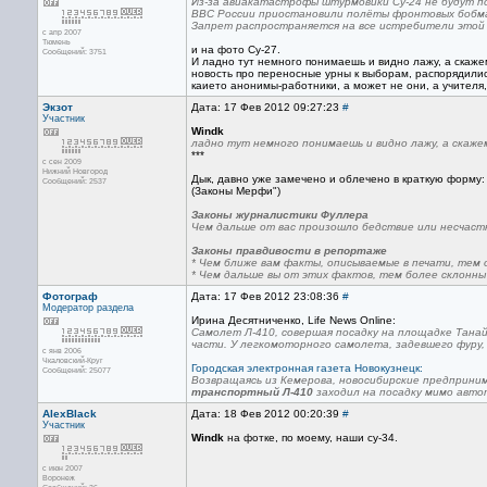
Из-за авиакатастрофы штурмовики Су-24 не будут 
ВВС России приостановили полёты фронтовых бобмар
Запрет распространяется на все истребители этой 
с апр 2007
Тюмень
и на фото Су-27.
Сообщений: 3751
И ладно тут немного понимаешь и видно лажу, а скаже
новость про переносные урны к выборам, распорядилис
каието анонимы-работники, а может не они, а учителя,
Экзот
Дата: 17 Фев 2012 09:27:23
#
Участник
Windk
ладно тут немного понимаешь и видно лажу, а скаже
***
с сен 2009
Нижний Новгород
Дык, давно уже замечено и облечено в краткую форму:
Сообщений: 2537
(Законы Мерфи")
Законы журналистики Фуллера
Чем дальше от вас произошло бедствие или несчаст
Законы правдивости в репортаже
* Чем ближе вам факты, описываемые в печати, тем 
* Чем дальше вы от этих фактов, тем более склонн
Фотограф
Дата: 17 Фев 2012 23:08:36
#
Модератор раздела
Ирина Десятниченко, Life News Online:
Самолет Л-410, совершая посадку на площадке Тана
части. У легкомоторного самолета, задевшего фуру,
с янв 2006
Чкаловский-Круг
Городская электронная газета Новокузнецк:
Сообщений: 25077
Возвращаясь из Кемерова, новосибирские предприни
транспортный Л-410
заходил на посадку мимо автот
AlexBlack
Дата: 18 Фев 2012 00:20:39
#
Участник
Windk
на фотке, по моему, наши су-34.
с июн 2007
Воронеж