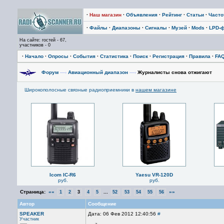
·
Наш магазин
·
Объявления
·
Рейтинг
·
Статьи
·
Част
·
Файлы
·
Диапазоны
·
Сигналы
·
Музей
·
Mods
·
LPD-
На сайте: гостей - 67,
участников - 0
·
Начало
·
Опросы
·
События
·
Статистика
·
Поиск
·
Регистрация
·
Правила
·
FA
Форум
—›
Авиационный диапазон
—›
Журналисты снова отжигают
Широкополосные связные радиоприемники в
нашем магазине
Icom IC-R6
Yaesu VR-120D
руб.
руб.
Страница:
««
...
»»
1
2
3
4
5
52
53
54
55
56
Автор
Сообщение
SPEAKER
Дата: 06 Фев 2012 12:40:56
#
Участник