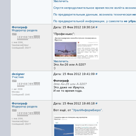
Увеличить
Спустя непродолжительное время после взлёта возни
По предварительным данным, возникла техническая
не
По предварительной информации, у самолета
не убра
Фотограф
Дата: 15 Фев 2012 19:30:14
#
Модератор раздела
"Профи-ньюс":
с янв 2006
Чкаловский-Круг
Сообщений: 25077
Увеличить
Это Ан-26 или А-320?
:)
dezigner
Дата: 15 Фев 2012 19:41:09
#
Участник
Фотограф
Это Ан-26 или А-320?
Это даже не Иркутск.
с авг 2008
И не то время года.
Москва
Сообщений: 1540
Фотограф
Дата: 15 Фев 2012 19:46:18
#
Модератор раздела
Вот ещё, от
"УралИнформБюро".
с янв 2006
Чкаловский-Круг
Сообщений: 25077