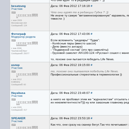
Что они курят то в редакции Гудка ? :))
besatzung
Дата: 06 Фев 2012 17:16:18
#
Участник
Что они курят то в редакции Гудка ? :))
Не иначе ту самую "витаминизированную" карамель, п
тяжести :)
с мая 2009
Московская обл
Сообщений: 124
Фотограф
Дата: 06 Фев 2012 17:43:06
#
Модератор раздела
Если вспомнить "шедевры" "Гудка":
- Колёсные пары (вместо шасси)
- Депо (вместо ангара)
с янв 2006
- "Подвижной состав" (это про самолёты)
Чкаловский-Круг
- Грузовой самолет АН-100-124 «Руслан» сошел с ман
Сообщений: 25077
то, похоже они пытаются победить Life News.
колор
Дата: 06 Фев 2012 19:15:00
#
Участник
то, похоже они пытаются победить Life News.
Профессиональные стереотипы в терминологии ))
с янв 2012
KO85WQ
Сообщений: 60
Hayabusa
Дата: 06 Фев 2012 23:46:07
#
Участник
а никто не пробовал этим же "журналистам" отсылать 
их некомпетентности?))) ну или заказным главному реда
с ноя 2009
Сообщений: 417
SPEAKER
Дата: 06 Фев 2012 23:53:18
#
Участник
Как что, они сразу на сканер бегут.Так что почитываю