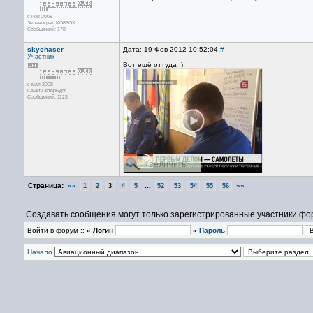
с ноя 2009
Зеленоград KO85OX
Сообщений: 178
skychaser
Дата: 19 Фев 2012 10:52:04
#
Участник
Вот ещё оттуда :)
с мая 2008
Санкт-Петербург
Сообщений: 1123
Страница:
««
...
»»
1
2
3
4
5
52
53
54
55
56
Создавать сообщения могут только зарегистрированные участники фо
Войти в форум ::
» Логин
»
Пароль
Начало