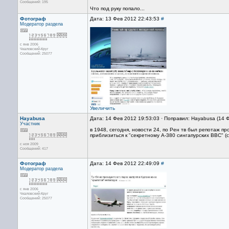
Сообщений: 195
Что под руку попало...
Фотограф
Дата: 13 Фев 2012 22:43:53
#
Модератор раздела
с янв 2006
Чкаловский-Круг
Сообщений: 25077
Увеличить
Hayabusa
Дата: 14 Фев 2012 19:53:03 · Поправил: Hayabusa (14 
Участник
в 1948, сегодня, новости 24, по Рен тв был репотаж п
приблизиться к "секретному А-380 сингапурских ВВС" (с
с ноя 2009
Сообщений: 417
Фотограф
Дата: 14 Фев 2012 22:49:09
#
Модератор раздела
с янв 2006
Чкаловский-Круг
Сообщений: 25077