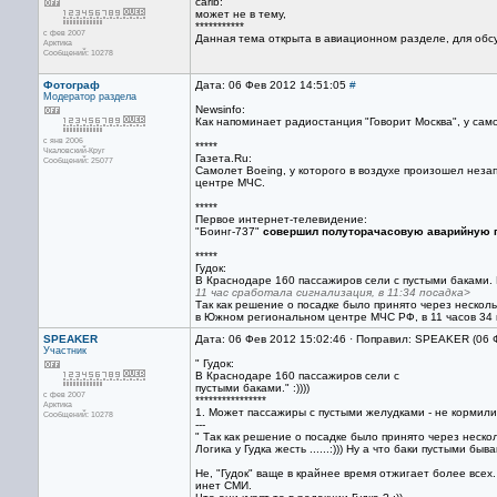
carib:
может не в тему,
***********
с фев 2007
Данная тема открыта в авиационном разделе, для о
Арктика
Сообщений: 10278
Фотограф
Дата: 06 Фев 2012 14:51:05
#
Модератор раздела
Newsinfo:
Как напоминает радиостанция "Говорит Москва", у са
с янв 2006
*****
Чкаловский-Круг
Газета.Ru:
Сообщений: 25077
Самолет Boeing, у которого в воздухе произошел нез
центре МЧС.
*****
Первое интернет-телевидение:
"Боинг-737"
совершил полуторачасовую аварийную 
*****
Гудок:
В Краснодаре 160 пассажиров сели с пустыми баками. 
11 час сработала сигнализация, в 11:34 посадка>
Так как решение о посадке было принято через нескол
в Южном региональном центре МЧС РФ, в 11 часов 34
SPEAKER
Дата: 06 Фев 2012 15:02:46 · Поправил: SPEAKER (06 
Участник
" Гудок:
В Краснодаре 160 пассажиров сели с
пустыми баками." :))))
с фев 2007
****************
Арктика
1. Может пассажиры с пустыми желудками - не кормили 
Сообщений: 10278
---
" Так как решение о посадке было принято через неско
Логика у Гудка жесть ......:))) Ну а что баки пустыми б
Не, "Гудок" ваще в крайнее время отжигает более всех.
инет СМИ.