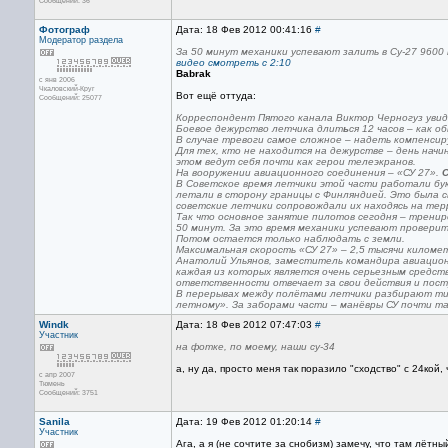
Сообщений: 36
Фотограф
Дата: 18 Фев 2012 00:41:16
#
Модератор раздела
За 50 минут механики успевают залить в Су-27 9600
видео смотреть с 2:10
Babrak
с янв 2006
Чкаловский-Круг
Вот ещё оттуда:
Сообщений: 25077
Корреспондент Пятого канала Виктор Черногуз уви
Боевое дежурство летчика длит
ь
ся 12 часов – как о
В случае тревоги самое сложное – надеть компенси
Для тех, кто не находится на дежурстве – день нач
этом ведут себя почти как герои телеэкранов.
На вооружении авиационного соединения – «СУ 27».
В Советское время летчики этой части работали букв
летали в сторону границы с Финляндией. Это была с
советские летчики сопровождали их находясь на тер
Так что основное занятие пилотов сегодня – тренир
50 минут. За это время механики успевают провери
Потом остается только наблюдать с земли.
Максимальная скорость «СУ 27» – 2,5 тысячи киломе
Анатолий Ульянов, заместитель командира авиацион
каждая из которых является очень серьезным средст
ответственности отвечает за свои действия и пост
В перерывах между полётами летчики разбирают тип
летному». За заборами части – манёвры СУ почти т
Windk
Дата: 18 Фев 2012 07:47:03
#
Участник
на фотке, по моему, наши су-34
а, ну да, просто меня так поразило "сходство" с 24кой,
с апр 2007
Тюмень
Сообщений: 3751
Sanila
Дата: 19 Фев 2012 01:20:14
#
Участник
Ага, а я (не сочтите за снобизм) замечу, что там лётн