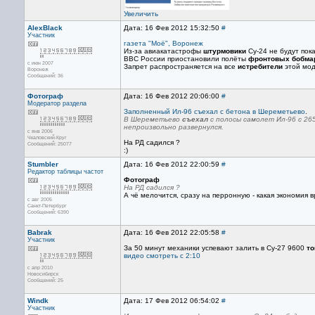
Увеличить
AlexBlack
Дата: 16 Фев 2012 15:32:50
#
Участник
газета "Моё", Воронеж
Из-за авиакатастрофы
штурмовики
Су-24 не будут по
ВВС России приостановили полёты
фронтовых бобма
с июн 2007
Запрет распространяется на все
истребители
этой мод
Воронеж
Сообщений: 36
Фотограф
Дата: 16 Фев 2012 20:06:00
#
Модератор раздела
Заполненный Ил-96 съехал с бетона в Шереметьево
.
В Шереметьево
съехал
с полосы самолет Ил-96 с 26
непроизвольно развернулся.
с янв 2006
Чкаловский-Круг
На РД садился ?
Сообщений: 25077
:)
Stumbler
Дата: 16 Фев 2012 22:00:59
#
Редактор
таблицы частот
Фотограф
На РД садился ?
А чё мелочится, сразу на перронную - какая экономия вр
с авг 2005
Санкт-Петербург
Сообщений: 6390
Babrak
Дата: 16 Фев 2012 22:05:58
#
Участник
За 50 минут механики успевают залить в Су-27 9600
то
видео смотреть с 2:10
с апр 2010
Новосибирск
Сообщений: 25
Windk
Дата: 17 Фев 2012 06:54:02
#
Участник