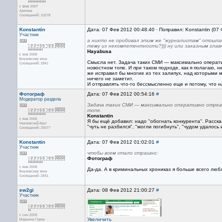
с фев 2007
Арктика
Сообщений: 10278
Konstantin
Дата: 07 Фев 2012 00:48:40 · Поправил: Konstantin (07
Участник
а никто не пробовал этим же "журналистам" отсыла
тему их некомпетентности?))) ну или заказным главн
Hayabusa
с янв 2008
Внуковская зона
Смысла нет. Задача таких СМИ — максимально оператив
Сообщений: 2841
новостном топе. И при таком подходе, как я полагаю, 
же исправил бы многие из тех залипух, над которыми 
ничего не заметит.
И отправлять что-то бессмысленно еще и потому, что н
Фотограф
Дата: 07 Фев 2012 00:54:16
#
Модератор раздела
Задача таких СМИ — максимально оперативно отреаги
топе.
Konstantin
с янв 2006
Я бы ещё добавил: надо "обогнать конкурента". Расска
Чкаловский-Круг
"чуть не разбился", "могли погибнуть", "чудом удалось 
Сообщений: 25077
Konstantin
Дата: 07 Фев 2012 01:02:01
#
Участник
чтобы всем стало страшно:
Фотограф
с янв 2008
Да-да. А в криминальных хрониках я больше всего любл
Внуковская зона
Сообщений: 2841
ew2gi
Дата: 08 Фев 2012 21:00:27
#
Участник
с сен 2009
Увеличить
Марьина Горка