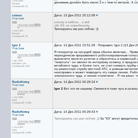
с янв 2006
динамика должен быть около 2-х с чем-то метров.. К со
Москва
Сообщений: 39
cowan
Дата: 13 Дек 2011 20:12:08
#
Участник
иголку в кабель... и всё
где КЗ, не определить...
Тренируюсь как раз сейчас :))
с янв 2006
Москва
Сообщений: 39
Igor 2
Дата: 13 Дек 2011 23:51:28 · Поправил: Igor 2 (13 Дек 
Участник
Я генератор на несущей звука обычно включаю... Прям
периодически прерываемого роботизированным голосо
выключите меня из розетки и обратитесь в сервисный
с авг 2006
"помогать"- он звонил по интеркому хозяину, и предла
analogtrx.com
китайского чуда, и более того, не стал снимать трубку
Сообщений: 2697
на ремонтную службу местной АТС, и ровным металлич
неисправен и может повредить эту самую линию. Рабо
электронного чуда, и линию отключили... Я так ржал, ч
RadioKoteg
Дата: 14 Дек 2011 00:28:24
#
Участник
Igor 2
Вот это по нашему. Смеялся я тоже чуть в штаны 
с сен 2006
Киев
Сообщений: 14486
RadioKoteg
Дата: 14 Дек 2011 00:29:43
#
Участник
Тренируюсь как раз сейчас :))
За "КЗ" могут вредитель
с сен 2006
Киев
Сообщений: 14486