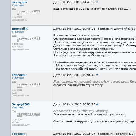
махмудий
Дата: 18 Июн 2013 14:47:05
#
Участник
радиостанцию р 123 на частоту пч телевизора ........
с окт 2008
Сообщений: 67
Дмитрий-К
Дата: 18 Июн 2013 19:48:36 · Поправил: Дмитрий-К (1
Участник
Вышеописанное как-то сложно.
Одноклассник рассказал простой способ: электрический 
Оплётка кабеля подключается на один полюс двигателя
с фев 2012
Достаточно несколько часов таких манипуляций.
Сосед
Краснодар
Остальное это выдержка и наблюдение.
Сообщений: 170
После удара по телевизору кулаком моторчик выключает
Затем снова включается. Очень просто!
Применяемые меры должны быть точечными и высоко
-- Можно просто "вдуть" в фидер сотню ватт от трансив
-- Во время ближайшей грозы "щелкнуть" электрошокер
Тарелкин
Дата: 18 Июн 2013 19:56:49
#
Участник
Я генератор на несущей звука обычно включаю... Пря
огласите пожалуйста эту частоту
с окт 2012
Тула
Сообщений: 909
Sergey4565
Дата: 18 Июн 2013 20:05:17
#
Участник
огласите пожалуйста эту частоту
Это зависит от того, какой канал смотрит сосед.
с сен 2007
А моторчики от игрушек действительно хорошо мусорят
Москва
Сообщений: 8397
Тарелкин
Дата: 18 Июн 2013 20:15:07 · Поправил: Тарелкин (18 