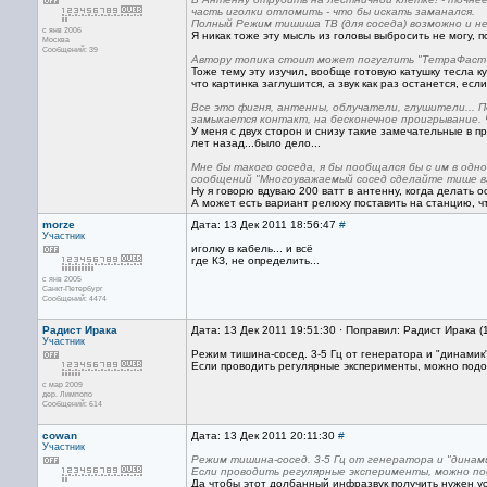
часть иголки отломить - что бы искать заманался.
Полный Режим тишиша ТВ (для соседа) возможно и не
с янв 2006
Я никак тоже эту мысль из головы выбросить не могу,
Москва
Сообщений: 39
Автору топика стоит может погуглить "ТетраФаст".
Тоже тему эту изучил, вообще готовую катушку тесла к
что картинка заглушится, а звук как раз останется, если
Все это фигня, антенны, облучатели, глушители... П
замыкается контакт, на бесконечное проигрывание. 
У меня с двух сторон и снизу такие замечательные в п
лет назад...было дело...
Мне бы такого соседа, я бы пообщался бы с им в од
сообщений "Многоуважаемый сосед сделайте тише ваш
Ну я говорю вдуваю 200 ватт в антенну, когда делать о
А может есть вариант релюху поставить на станцию, чт
morze
Дата: 13 Дек 2011 18:56:47
#
Участник
иголку в кабель... и всё
где КЗ, не определить...
с янв 2005
Санкт-Петербург
Сообщений: 4474
Радист Ирака
Дата: 13 Дек 2011 19:51:30 · Поправил: Радист Ирака (
Участник
Режим тишина-сосед. 3-5 Гц от генератора и "динамик"
Если проводить регулярные эксперименты, можно подоб
с мар 2009
дер. Лимпопо
Сообщений: 614
cowan
Дата: 13 Дек 2011 20:11:30
#
Участник
Режим тишина-сосед. 3-5 Гц от генератора и "динами
Если проводить регулярные эксперименты, можно по
Да чтобы этот долбанный инфразвук получить нужен у