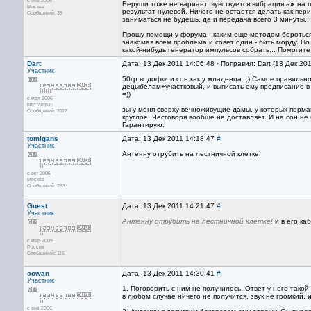
с янв 2006
Беруши тоже не вариант, чувствуется вибрация аж на п
Москва
результат нулевой. Ничего не остается делать как пер
Сообщений: 39
заниматься не будешь, да и передача всего 3 минуты..
Прошу помощи у форума - каким еще методом бороться 
знакомая всем проблема и совет один - бить морду. Но
какой-нибудь генератор импульсов собрать... Помогите..
Dart
Дата: 13 Дек 2011 14:06:48 · Поправил: Dart (13 Дек 20
Участник
50гр водофки и сон как у младенца. ;) Самое правильн
децыбелам+участковый, и выписать ему предписание в 
=))
с мая 2006
http://vrtp.ru
зы у меня сверху вечноживущие дамы, у которых перма
Сообщений: 3117
круглое. Чесговоря вообще не доставляет. И на сон не
Гарантирую.
tomigans
Дата: 13 Дек 2011 14:18:47
#
Участник
Антенну отрубить на лестничной клетке!
с окт 2005
Москва
Сообщений: 293
Guest
Дата: 13 Дек 2011 14:21:47
#
Участник
Антенну отрубить на лестничной клетке!
и в его ка
с мар 2009
Россия
Сообщений: 116
cowan
Дата: 13 Дек 2011 14:30:41
#
Участник
1. Поговорить с ним не получилось. Ответ у него такой
в любом случае ничего не получится, звук не громкий, 
с янв 2006