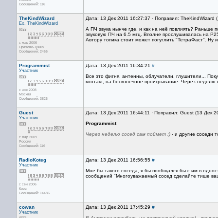
Сообщений: 116
TheKindWizard
Дата: 13 Дек 2011 16:27:37 · Поправил: TheKindWizard 
Ex. TheKindWizard
А ПЧ звука нынче где, и как на неё повлиять? Раньше
звуковую ПЧ на 6.5 мгц. Вполне прослушивалась на Р25
Автору топика стоит может погуглить "ТетраФаст". Ну и
с мар 2006
Орехово-Зуево
Сообщений: 2466
Programmist
Дата: 13 Дек 2011 16:34:21
#
Участник
Все это фигня, антенны, облучатели, глушители... Пок
контакт, на бесконечное проигрывание. Через неделю с
с ноя 2008
Москва
Сообщений: 3826
Guest
Дата: 13 Дек 2011 16:44:11 · Поправил: Guest (13 Дек 2
Участник
Programmist
Через неделю сосед сам поймет :)
- и другие соседи т
с мар 2009
Россия
Сообщений: 116
RadioKoteg
Дата: 13 Дек 2011 16:56:55
#
Участник
Мне бы такого соседа, я бы пообщался бы с им в одно
сообщений "Многоуважаемый сосед сделайте тише ваш т
с сен 2006
Киев
Сообщений: 14486
cowan
Дата: 13 Дек 2011 17:45:29
#
Участник
В Антенну отрубить на лестничной клетке! - точнее