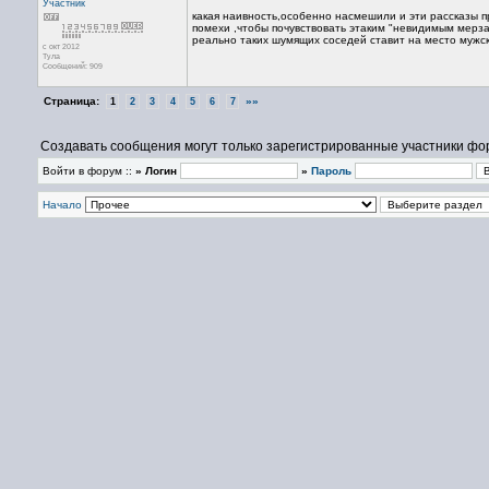
Участник
какая наивность,особенно насмешили и эти рассказы пр
помехи ,чтобы почувствовать этаким "невидимым мерз
реально таких шумящих соседей ставит на место мужск
с окт 2012
Тула
Сообщений: 909
Страница:
»»
1
2
3
4
5
6
7
Создавать сообщения могут только зарегистрированные участники фо
Войти в форум ::
» Логин
»
Пароль
Начало