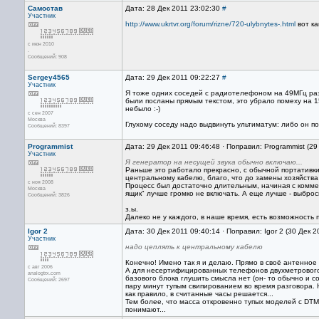
Самостав
Дата: 28 Дек 2011 23:02:30
#
Участник
http://www.ukrtvr.org/forum/rizne/720-ulybnytes-.html
вот ка
с июн 2010
.
Сообщений: 908
Sergey4565
Дата: 29 Дек 2011 09:22:27
#
Участник
Я тоже одних соседей с радиотелефоном на 49МГц разо
были посланы прямым текстом, это убрало помеху на 1
небыло :-)
с сен 2007
Москва
Глухому соседу надо выдвинуть ультиматум: либо он по
Сообщений: 8397
Programmist
Дата: 29 Дек 2011 09:46:48 · Поправил: Programmist (29
Участник
Я генератор на несущей звука обычно включаю...
Раньше это работало прекрасно, с обычной портативки,
центральному кабелю, благо, что до замены хозяйства 
с ноя 2008
Процесс был достаточно длительным, начиная с коммен
Москва
ящик" лучше громко не включать. А еще лучше - выброси
Сообщений: 3826
з.ы.
Далеко не у каждого, в наше время, есть возможность п
Igor 2
Дата: 30 Дек 2011 09:40:14 · Поправил: Igor 2 (30 Дек 
Участник
надо цеплять к центральному кабелю
Конечно! Имено так я и делаю. Прямо в своё антенное г
с авг 2006
А для несертифицированных телефонов двухметрового 
analogtrx.com
базового блока глушить смысла нет (он- то обычно и со
Сообщений: 2697
пару минут тупым свипированием во время разговора. Н
как правило, в считанные часы решается...
Тем более, что масса откровенно тупых моделей с DT
понимают...