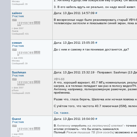
2. Антенну я допустим бокорезом ему отрежу. Он вызов
Москва
Сообщений: 39
3. В его кабель вдуть не реально, он надо мной живет.
saleev
Дата: 13 Дек 2011 14:57:09
#
Участник
В воскресенье надо было реанимировать старый УВЧ-66 -
телевизоры заглохли и показывали синий экран, пока 
с фев 2007
Львов
Сообщений: 431
cowan
Дата: 13 Дек 2011 15:05:35
#
Участник
Да с ним и самому я так понимаю достанется, да?
с янв 2006
Москва
Сообщений: 39
Sashman
Дата: 13 Дек 2011 15:32:19 · Поправил: Sashman (13 Де
Участник
УВЧ-66
А что, хороший вариант, 40.7 МГц номинальная, реальн
нагрев, а в телеках попадает как раз в полосу видеоПЧ.
с фев 2007
Антенну, например, полноразмерную рамочную, размес
р'Льех
приёмника.
Сообщений: 2029
Разве что, глаза беречь. Шапочка или ночная повязка
С учётом того, что частота 40.7 помоечная (ISM), пеле
См. также
.
Guest
Дата: 13 Дек 2011 16:04:00
#
Участник
В
Антенну
отрубить
на лестничной клетке!
- точнее
иголки отломить - что бы искать заманался.
Полный
Режим тишиша ТВ (для соседа)
возможно и не
с мар 2009
Россия