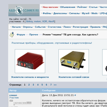
·
Наш магазин
·
Объявления
·
Рейтинг
·
Статьи
·
Част
·
Файлы
·
Диапазоны
·
Сигналы
·
Музей
·
Mods
·
LPD-
На сайте: гостей - 72,
участников - 4 [
Bitikey
,
melom
,
XOR
,
AlexR
]
·
Начало
·
Опросы
·
События
·
Статистика
·
Поиск
·
Регистрация
·
Правила
·
FA
Форум
—›
Прочее
—›
Режим "тишина" ТВ для соседа. Как сделать?
Различные приборы, оборудование, спутниковые и радиотелефоны!
Усилители сигнала и мощности
Усилители сотовой связи
Страница:
»»
1
2
3
4
5
6
7
Автор
Сообщение
cowan
Дата: 13 Дек 2011 13:51:21
#
Участник
Коллеги, ничего не остается как обратиться на форум.
кроме выходных смотрит ТВ. Все бы ничего, да квартир
В результате мой потолок и стены гудят ужас как ! Раб