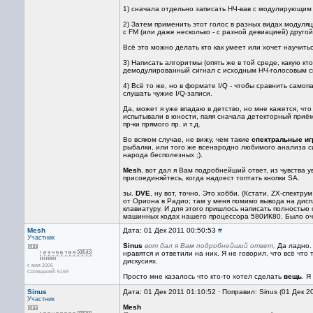
1) сначала отдельно записать НЧ-вав с модулирующим 
2) Затем применить этот голос в разных видах модуляц
c FM (или даже несколько - с разной девиацией) друго
Всё это можно делать кто как умеет или хочет научитьс
3) Написать алгоритмы (опять же в той среде, какую кт
демодулированный сигнал с исходным НЧ-голосовым с
4) Всё то же, но в формате I/Q - чтобы сравнить сам
слушать чужие I/Q-записи.
Да, может я уже впадаю в детство, но мне кажется, чт
испытывали в юности, паяя сначала детекторный приём
пр-ки прямого пр. и т.д.
Во всяком случае, не вижу, чем такие
спектральные и
рыбалки, или того же всенародно любимого анализа си
народа бесполезных ;).
Mesh
, вот дал я Вам подробнейший ответ, из чувства у
присоединяйтесь, когда надоест топтать кнопки SA.
зы.
DVE
, ну вот, точно. Это хобби. (Кстати, ZX-спект
от Ориона в Радио; там у меня помимо вывода на дис
клавиатуру. И для этого пришлось написать полностью 
машинных кодах нашего процессора 580ИК80. Было очен
Mesh
Дата: 01 Дек 2011 00:50:53
#
Участник
Sinus
вот дал я Вам подробнейший ответ,
Да ладно. 
нравятся и ответили на них. Я не говорил, что всё что
дискусиях.
с мая 2006
Сообщений: 6169
Просто мне казалось что кто-то хотел сделать
вещь
. Я
Sinus
Дата: 01 Дек 2011 01:10:52 · Поправил: Sinus (01 Дек 2
Участник
Mesh