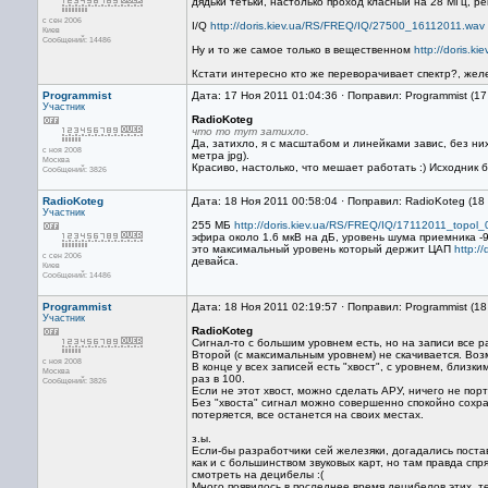
дядьки тетьки, настолько проход класный на 28 МГц, р
с сен 2006
I/Q
http://doris.kiev.ua/RS/FREQ/IQ/27500_16112011.wav
Киев
Сообщений: 14486
Ну и то же самое только в вещественном
http://doris.
Кстати интересно кто же переворачивает спектр?, желе
Programmist
Дата: 17 Ноя 2011 01:04:36 · Поправил: Programmist (1
Участник
RadioKoteg
что то тут затихло.
Да, затихло, я с масштабом и линейками завис, без ни
с ноя 2008
метра jpg).
Москва
Красиво, настолько, что мешает работать :) Исходник 
Сообщений: 3826
RadioKoteg
Дата: 18 Ноя 2011 00:58:04 · Поправил: RadioKoteg (18
Участник
255 МБ
http://doris.kiev.ua/RS/FREQ/IQ/17112011_topol
эфира около 1.6 мкВ на дБ, уровень шума приемника -9
это максимальный уровень который держит ЦАП
http:/
с сен 2006
девайса.
Киев
Сообщений: 14486
Programmist
Дата: 18 Ноя 2011 02:19:57 · Поправил: Programmist (1
Участник
RadioKoteg
Сигнал-то с большим уровнем есть, но на записи все ра
Второй (с максимальным уровнем) не скачивается. Воз
с ноя 2008
В конце у всех записей есть "хвост", с уровнем, близк
Москва
раз в 100.
Сообщений: 3826
Если не этот хвост, можно сделать АРУ, ничего не порт
Без "хвоста" сигнал можно совершенно спокойно сохра
потеряется, все останется на своих местах.
з.ы.
Если-бы разработчики сей железяки, догадались поста
как и с большинством звуковых карт, но там правда сп
смотреть на децибелы :(
Много появилось в последнее время децибелов этих, те