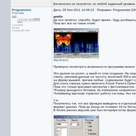
Бесконечно не получится, но любой заданный уровень
Programmist
Дата: 29 Ноя 2011 14:08:22 · Поправил: Programmist (2
Участник
petr0v
Да оно понятно, спасибо, будет время - буду разбират
Пока вот все на таком этапе:
с ноя 2008
Москва
Сообщений: 3826
Увеличить
Примерно посмотреть возможности программы можно 
Это далеко не релиз, а какой-то этап создания. На ско
спектр, умножив данные на частоту, кнопочкой SIN и ко
на форму мышкой, причем любые, содержание будет о
Для сноса спектра нужно включить Future Panel в Optio
Пока это только красивая смотрелка с фотоаппаратом, н
*Размер выходного битмапа, во избежание неприятнос
*Antialiasing картинки тормозит работу системы, без 
з.ы.
Получилось так, что все функции выведены в отдельный
формат данных. Пока до конца не отлажен 16-ти битн
В более ранних версиях уже был интерпретатор формат