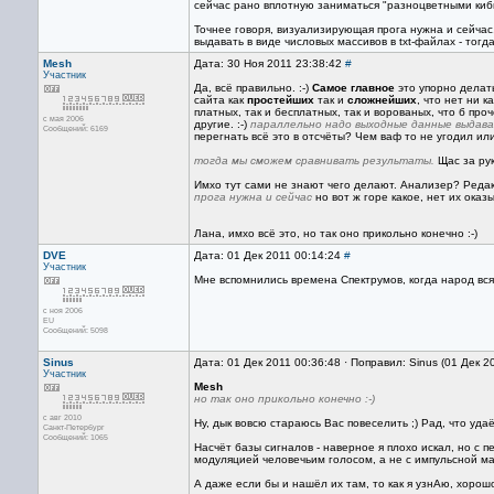
сейчас рано вплотную заниматься "разноцветными киби
Точнее говоря, визуализирующая прога нужна и сейча
выдавать в виде числовых массивов в txt-файлах - тог
Mesh
Дата: 30 Ноя 2011 23:38:42
#
Участник
Да, всё правильно. :-)
Самое главное
это упорно делать
сайта как
простейших
так и
сложнейших
, что нет ни к
платных, так и бесплатных, так и ворованых, что б про
с мая 2006
другие. :-)
параллельно надо выходные данные выдават
Сообщений: 6169
перегнать всё это в отсчёты? Чем ваф то не угодил ил
тогда мы сможем сравнивать результаты.
Щас за рук
Имхо тут сами не знают чего делают. Анализер? Ред
прога нужна и сейчас
но вот ж горе какое, нет их ока
Лана, имхо всё это, но так оно прикольно конечно :-)
DVE
Дата: 01 Дек 2011 00:14:24
#
Участник
Мне вспомнились времена Спектрумов, когда народ всяки
с ноя 2006
EU
Сообщений: 5098
Sinus
Дата: 01 Дек 2011 00:36:48 · Поправил: Sinus (01 Дек 2
Участник
Mesh
но так оно прикольно конечно :-)
с авг 2010
Ну, дык вовсю стараюсь Вас повеселить ;) Рад, что удаё
Санкт-Петербург
Сообщений: 1065
Насчёт базы сигналов - наверное я плохо искал, но с 
модуляцией человечьим голосом, а не с импульсной м
А даже если бы и нашёл их там, то как я узнАю, хорош