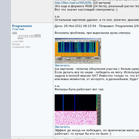
http://files.mail.ru/99UGRL
(10 метров)
Это еще в формате RGB (24 бита), реальный расчет bm
Вот что значит настоящий спектрометр :)
з.ы.
Остальные картинки удалил, а то оно, конечно, красив
Programmist
Дата: 29 Ноя 2011 08:15:54 · Поправил: Programmist (2
Участник
Возникла проблема, при вырезании куска спектра:
с ноя 2008
Москва
Сообщений: 3826
Увеличить
(на картинке - попытка обнуления участка с белым шум
Если делать все по науке - победить не могу. Использу
задача в полной версии SA? Известно только то, что в
ключевых моментов, от которого, в дальнейшем, будет
з.ы.
Фильтры Кула работают вот так:
Увеличить
Эффект до конца не побежден, но практически мало зам
работает, то лучше бы его не было :)