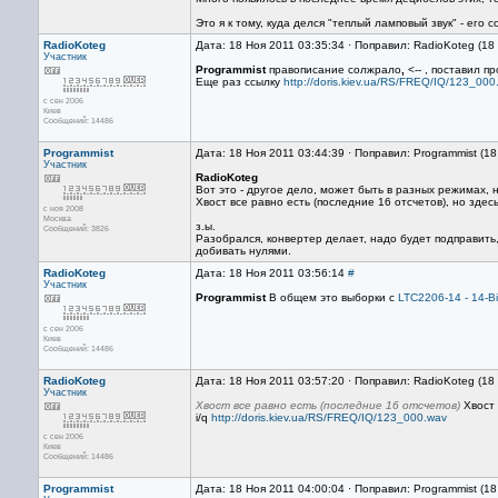
Это я к тому, куда делся "теплый ламповый звук" - его
RadioKoteg
Дата: 18 Ноя 2011 03:35:34 · Поправил: RadioKoteg (18
Участник
Programmist
правописание солжрало
,
<-- , поставил п
Еще раз ссылку
http://doris.kiev.ua/RS/FREQ/IQ/123_000
с сен 2006
Киев
Сообщений: 14486
Programmist
Дата: 18 Ноя 2011 03:44:39 · Поправил: Programmist (1
Участник
RadioKoteg
Вот это - другое дело, может быть в разных режимах,
Хвост все равно есть (последние 16 отсчетов), но здес
с ноя 2008
Москва
з.ы.
Сообщений: 3826
Разобрался, конвертер делает, надо будет подправить,
добивать нулями.
RadioKoteg
Дата: 18 Ноя 2011 03:56:14
#
Участник
Programmist
В общем это выборки с
LTC2206-14 - 14-B
с сен 2006
Киев
Сообщений: 14486
RadioKoteg
Дата: 18 Ноя 2011 03:57:20 · Поправил: RadioKoteg (18
Участник
Хвост все равно есть (последние 16 отсчетов)
Хвост 
i/q
http://doris.kiev.ua/RS/FREQ/IQ/123_000.wav
с сен 2006
Киев
Сообщений: 14486
Programmist
Дата: 18 Ноя 2011 04:00:04 · Поправил: Programmist (1