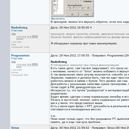
Увеличить
В принципе, можно его вернуть обратно, если оно надо
RadioKoteg
Дата: 29 Ноя 2011 16:50:00
#
Участник
принципе, можно сносить спектр, умножив данные на 
битной датой, файлы забрасываются на форму мышк
.
с сен 2006
Я обнаружил зеркалку при таких манипуляциях.
Киев
Сообщений: 14486
Programmist
Дата: 29 Ноя 2011 17:06:55 · Поправил: Programmist (2
Участник
RadioKoteg
Я обнаружил зеркалку при таких манипуляциях.
Есть такое дело, там так все закручивает, что сразу н
с ноя 2008
с кнопками, начисто от "блох" можно избавить и вернут
Москва
А так прикольная, имхо штучка получается, спасибо за 
Сообщений: 3826
Зеркалка, наверно и должна быть, там же идет простое
работать можно в связке с Кулом. Того уровня, как там,
Для работы с реальными записями нужна тренировка, 
тетки сидят в FM, демодулятора нет.
Интересно то, что путем "разворотов" и интерпретаци
редакторах.
Будет время, сделаю к нему нормальную линейку и вст
Резать в частотной, похоже, никто нормально не умеет
как и у меня, что представлено выше.
Есть у меня один фокус с FFT, для работы в реальном 
спотыкается в неожиданных местах.
з.ы.
Пока знаю только одно, что без разрывное FT, выполн
память, да и еще там куча проблем.
Sinus
Дата: 30 Ноя 2011 21:59:42 · Поправил: Sinus (30 Ноя 