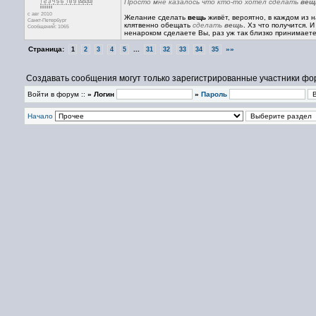
Просто мне казалось что кто-то хотел сделать
вещ
с авг 2010
Желание сделать
вещь
живёт, вероятно, в каждом из н
Санкт-Петербург
клятвенно обещать
сделать
вещь
. Хз что получится. 
Сообщений: 1065
ненароком сделаете Вы, раз уж так близко принимаете 
Страница:
...
»»
1
2
3
4
5
31
32
33
34
35
Создавать сообщения могут только зарегистрированные участники фо
Войти в форум ::
» Логин
»
Пароль
Начало