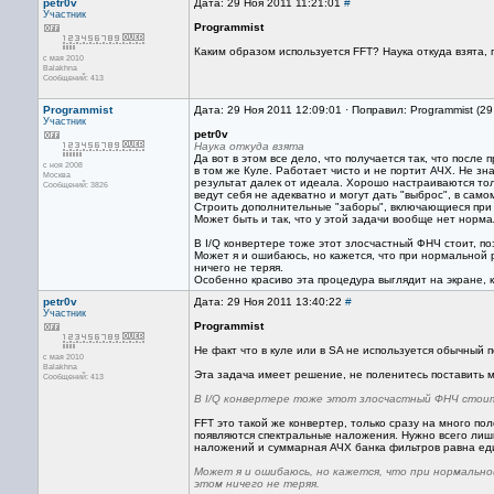
petr0v
Дата: 29 Ноя 2011 11:21:01
#
Участник
Programmist
Каким образом используется FFT? Наука откуда взята,
с мая 2010
Balakhna
Сообщений: 413
Programmist
Дата: 29 Ноя 2011 12:09:01 · Поправил: Programmist (2
Участник
petr0v
Наука откуда взята
Да вот в этом все дело, что получается так, что после
с ноя 2008
в том же Куле. Работает чисто и не портит АЧХ. Не зн
Москва
результат далек от идеала. Хорошо настраиваются то
Сообщений: 3826
ведут себя не адекватно и могут дать "выброс", в сам
Строить дополнительные "заборы", включающиеся при 
Может быть и так, что у этой задачи вообще нет норма
В I/Q конвертере тоже этот злосчастный ФНЧ стоит, по
Может я и ошибаюсь, но кажется, что при нормальной р
ничего не теряя.
Особенно красиво эта процедура выглядит на экране, ко
petr0v
Дата: 29 Ноя 2011 13:40:22
#
Участник
Programmist
Не факт что в куле или в SA не используется обычный
с мая 2010
Balakhna
Эта задача имеет решение, не поленитесь поставить 
Сообщений: 413
В I/Q конвертере тоже этот злосчастный ФНЧ стоит
FFT это такой же конвертер, только сразу на много по
появляются спектральные наложения. Нужно всего ли
наложений и суммарная АЧХ банка фильтров равна ед
Может я и ошибаюсь, но кажется, что при нормальной
этом ничего не теряя.