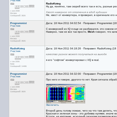
Участник
RadioKoteg
Ну да, понятно, там скорей всего так и есть, разные 
с ноя 2008
Хвост наверное от отсечения в адоб аудишин
Москва
Не, хвост от конвертера, я проверил, в оригинале его 
Сообщений: 3826
Programmist
Дата: 18 Ноя 2011 04:02:54 · Поправил: Programmist (1
Участник
С конверсией из IQ я еще не разбирался, это совсем о
Наверно, там не все так просто,
Mesh
говорил, что кач
с ноя 2008
Москва
Сообщений: 3826
RadioKoteg
Дата: 18 Ноя 2011 04:18:26 · Поправил: RadioKoteg (18
Участник
качество разное может получаться на выходе
я его "софтом" конвертировал с I/Q в real.
с сен 2006
Киев
Сообщений: 14486
Programmist
Дата: 18 Ноя 2011 04:32:00 · Поправил: Programmist (1
Участник
Про него и говорю, другого-то нет. Края сигнала обраб
с ноя 2008
Москва
Сообщений: 3826
Увеличить
Второй день голову ломаю, чего на что там делить, что
Красная и зеленая зоны - это добивка нулями, иначе к
Кстати, на картинке, исходный сигналик размером всего