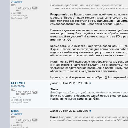
Участник
Возникла проблема, при вырезании куска спектра
...там так все закручивает, что сразу не понять, что 
с авг 2010
Programmist
, из Вашего описания проблемы не понятн
Санкт-Петербург
(здесь, в "Прочее", надо только названье придумать н
Сообщений: 1065
всех мелочах разобраться с FFT, фильтрацией, децимац
самообразования как пионЭров так и пенсионЭров...
Главное - двигаться от печки, и малыми шагами, добива
что за программу Вы создаёте - сигналы обрабатывать
шума какой-то участок? И зачем конвертить из I/Q в ре
именно из I/Q?
Кроме того, мне кажется, надо чётко различать FFT (т
Фурье. Второе плохо подходит для осмысленной работы
годится - чтобы визуализовать присутствие сигналов о
области или чисто в частотной, это ни кофе ни какао...
Истинное же FFT полностью преобразует сразу весь вр
сигнал строго в частотной области), то никаких там "т
частотное представление равноценно временному, поск
области, того же можно добиться и в частотной.
Ну, лан, эт моё ворчанье пенсионЭра...)) А конкретный пл
БЕГЕМОТ
Дата: 30 Ноя 2011 22:12:32
#
Модератор
Sinus
Вообще, серьёзно, - предлагаю отдельную темку со
Если не сидится с бескислородной медью в одном флак
с авг 2004
Название темы уж сами сочиняйте.
из ниоткуда в никуда
Сообщений: 9653
Mesh
Дата: 30 Ноя 2011 22:19:08
#
Участник
Sinus
Например, пока что я при всём желании не мог
строить? И на хрена кому картинки объёмом 500 мб?
с мая 2006
Сообщений: 6169