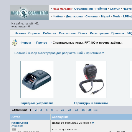
·
Наш магазин
·
Объявления
·
Рейтинг
·
Статьи
·
Част
·
Файлы
·
Диапазоны
·
Сигналы
·
Музей
·
Mods
·
LPD-
На сайте: гостей - 66,
участников - 0
·
Начало
·
Опросы
·
События
·
Статистика
·
Поиск
·
Регистрация
·
Правила
·
FA
Форум
—›
Прочее
—›
Спектральные игры. FFT, I/Q и прочие забавы.
Большой выбор аксессуаров для радиостанций и приемников!
Зарядные устройства
Гарнитуры и тангенты
Страница:
...
»»
1
2
3
4
5
31
32
33
34
35
Автор
Сообщение
RadioKoteg
Дата: 16 Ноя 2011 23:54:57
#
Участник
что то тут затихло.