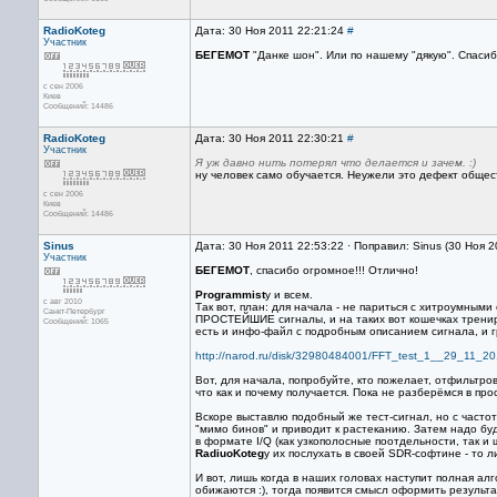
RadioKoteg
Дата: 30 Ноя 2011 22:21:24
#
Участник
БЕГЕМОТ
"Данке шон". Или по нашему "дякую". Спаси
с сен 2006
Киев
Сообщений: 14486
RadioKoteg
Дата: 30 Ноя 2011 22:30:21
#
Участник
Я уж давно нить потерял что делается и зачем. :)
ну человек само обучается. Неужели это дефект общес
с сен 2006
Киев
Сообщений: 14486
Sinus
Дата: 30 Ноя 2011 22:53:22 · Поправил: Sinus (30 Ноя 
Участник
БЕГЕМОТ
, спасибо огромное!!! Отлично!
Programmist
у и всем.
с авг 2010
Так вот, план: для начала - не париться с хитроумными
Санкт-Петербург
ПРОСТЕЙШИЕ сигналы, и на таких вот кошечках трениров
Сообщений: 1065
есть и инфо-файл с подробным описанием сигнала, и г
http://narod.ru/disk/32980484001/FFT_test_1__29_11_201
Вот, для начала, попробуйте, кто пожелает, отфильтро
что как и почему получается. Пока не разберёмся в про
Вскоре выставлю подобный же тест-сигнал, но с часто
"мимо бинов" и приводит к растеканию. Затем надо бу
в формате I/Q (как узкополосные поотдельности, так и
RadiuoKoteg
у их послухать в своей SDR-софтине - то ли
И вот, лишь когда в наших головах наступит полная алг
обижаются :), тогда появится смысл оформить результа