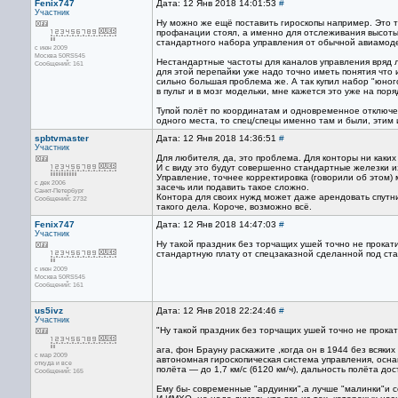
Fenix747
Дата: 12 Янв 2018 14:01:53
#
Участник
Ну можно же ещё поставить гироскопы например. Это 
профанации стоял, а именно для отслеживания высоты 
стандартного набора управления от обычной авиамод
с июн 2009
Москва 50RS545
Нестандартные частоты для каналов управления вряд ли
Сообщений: 161
для этой перепайки уже надо точно иметь понятия что 
сильно большая проблема же. А так купил набор "юног
в пульт и в мозг модельки, мне кажется это уже на пор
Тупой полёт по координатам и одновременное отключе
одного места, то спец/спецы именно там и были, этим
spbtvmaster
Дата: 12 Янв 2018 14:36:51
#
Участник
Для любителя, да, это проблема. Для конторы ни каки
И с виду это будут совершенно стандартные железки и
Управление, точнее корректировка (говорили об этом)
с дек 2006
засечь или подавить такое сложно.
Санкт-Петербург
Контора для своих нужд может даже арендовать спутник
Сообщений: 2732
такого дела. Короче, возможно всё.
Fenix747
Дата: 12 Янв 2018 14:47:03
#
Участник
Ну такой праздник без торчащих ушей точно не прокати
стандартную плату от спецзаказной сделанной под ст
с июн 2009
Москва 50RS545
Сообщений: 161
us5ivz
Дата: 12 Янв 2018 22:24:46
#
Участник
"Ну такой праздник без торчащих ушей точно не прокати
ага, фон Брауну раскажите ,когда он в 1944 без всяки
с мар 2009
автономная гироскопическая система управления, ос
откуда и все
полёта — до 1,7 км/с (6120 км/ч), дальность полёта до
Сообщений: 165
Ему бы- современные "ардуинки",а лучше "малинки"и с