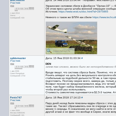
woit.maxim
Дата: 14 Янв 2018 23:04:44 · Поправил: woit.maxim (15
Участник
Украинские силовики сбили в Донбассе "Орлан-10" — б
Об этом пресс-центр штаба военной операции сообщае
Источник:
https://www.vesti.ru/doc.html?id=2975865
с июл 2014
Унеча
Немного о таком же БПЛА как сбили
https://www.techcul
Сообщений: 433
spbtvmaster
Дата: 15 Янв 2018 01:03:34
#
Участник
DEN
зачем так сложно, можно было же непосредственно 
с дек 2006
Вроде пишут, что система сброса была. Понятно, что 
Санкт-Петербург
Ронять аппарат на цель без визуального контроля в об
Сообщений: 2732
стабильным на подобной дальности 50 км, а там горна
подготовить. Поэтому скорее всего, камера да, только д
Возврат похоже не предусматривался, ведь это четкий
поле, там будет набор покорёженного железа, который
чтобы второй раз использовать.
Стоимость самолетика оценивается в $2,5-3 тысячи. А
Fenix747
Дата: 16 Янв 2018 17:14:13
#
Участник
Пару дней назад были показаны кадры сброса с этих д
такие же. Так вот сбрасывались они по очереди и по о
менее 1 секунды. К сожалению не могу найти в сети эт
с июн 2009
другой атаки и не факт что вообще в Сирии, иначе вопр
Москва 50RS545
Сообщений: 161