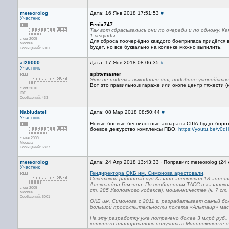
meteorolog
Дата: 16 Янв 2018 17:51:53
#
Участник
Fenix747
Так вот сбрасывались они по очереди и по одному. К
1 секунды.
с окт 2005
Для сброса поочерёдно каждого боеприпаса придётся 
Москва
будет, но всё буквально на коленке можно выпилить.
Сообщений: 6001
af29000
Дата: 17 Янв 2018 08:06:35
#
Участник
spbtvmaster
Это не поделка выходного дня, подобное устройство
Вот это правильно,в гараже или окопе центр тяжести
с окт 2010
ЮГ
Сообщений: 433
Nabludatel
Дата: 08 Мар 2018 08:50:44
#
Участник
Новые боевые беспилотные аппараты США будут бороть
боевое дежурство комплексы ПВО.
https://youtu.be/v0
с мая 2009
Москва
Сообщений: 6837
meteorolog
Дата: 24 Апр 2018 13:43:33 · Поправил: meteorolog (24
Участник
Гендиректора ОКБ им. Симонова арестовали
.
Советский районный суд Казани арестовал 18 апрел
Александра Гомзина. По сообщениям ТАСС и казанско
с окт 2005
ст. 285 Уголовного кодекса), мошенничестве (ч. 7 ст.
Москва
Сообщений: 6001
ОКБ им. Симонова с 2011 г. разрабатывает самый 
большой продолжительности полета «Альтаир» массо
На эту разработку уже потрачено более 3 млрд руб.,
которого планировалось получить в Минпромторге до