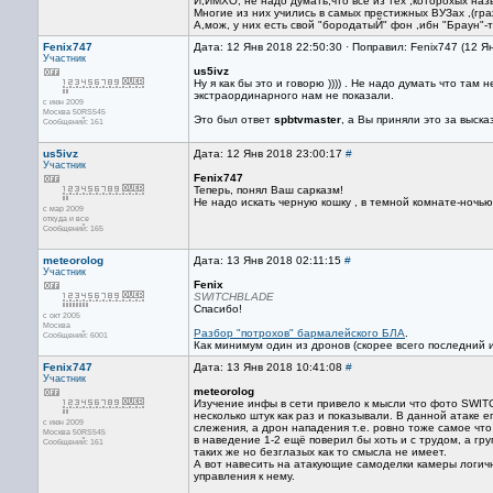
И,ИМХО, не надо думать,что все из тех ,которохых наз
Многие из них учились в самых престижных ВУЗах ,(гр
А,мож, у них есть свой "бородатыЙ" фон ,ибн "Браун"-
Fenix747
Дата: 12 Янв 2018 22:50:30 · Поправил: Fenix747 (12 Я
Участник
us5ivz
Ну я как бы это и говорю )))) . Не надо думать что там
экстраординарного нам не показали.
с июн 2009
Москва 50RS545
Это был ответ
spbtvmaster
, а Вы приняли это за высказ
Сообщений: 161
us5ivz
Дата: 12 Янв 2018 23:00:17
#
Участник
Fenix747
Теперь, понял Ваш сарказм!
Не надо искать черную кошку , в темной комнате-ночью,
с мар 2009
откуда и все
Сообщений: 165
meteorolog
Дата: 13 Янв 2018 02:11:15
#
Участник
Fenix
SWITCHBLADE
Спасибо!
с окт 2005
Москва
Разбор "потрохов" бармалейского БЛА
.
Сообщений: 6001
Как минимум один из дронов (скорее всего последний 
Fenix747
Дата: 13 Янв 2018 10:41:08
#
Участник
meteorolog
Изучение инфы в сети привело к мысли что фото SWIT
несколько штук как раз и показывали. В данной атаке 
с июн 2009
слежения, а дрон нападения т.е. ровно тоже самое что
Москва 50RS545
в наведение 1-2 ещё поверил бы хоть и с трудом, а гр
Сообщений: 161
таких же но безглазых как то смысла не имеет.
А вот навесить на атакующие самоделки камеры логич
управления к нему.