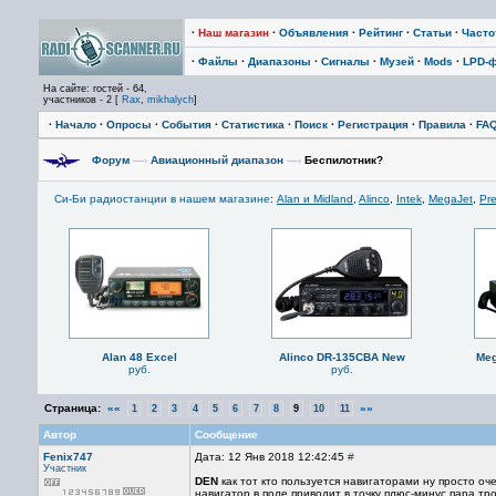
·
Наш магазин
·
Объявления
·
Рейтинг
·
Статьи
·
Част
·
Файлы
·
Диапазоны
·
Сигналы
·
Музей
·
Mods
·
LPD-
На сайте: гостей - 64,
участников - 2 [
Rax
,
mikhalych
]
·
Начало
·
Опросы
·
События
·
Статистика
·
Поиск
·
Регистрация
·
Правила
·
FA
Форум
—›
Авиационный диапазон
—›
Беспилотник?
Си-Би радиостанции в нашем магазине
:
Alan и Midland
,
Alinco
,
Intek
,
MegaJet
,
Pre
Alan 48 Excel
Alinco DR-135CBA New
Meg
руб.
руб.
Страница:
««
»»
1
2
3
4
5
6
7
8
9
10
11
Автор
Сообщение
Fenix747
Дата: 12 Янв 2018 12:42:45
#
Участник
DEN
как тот кто пользуется навигаторами ну просто о
навигатор в поле приводит в точку плюс-минус пара тро