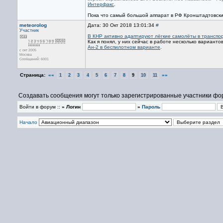
Интерфакс
.
Пока что самый большой аппарат в РФ Кронштадтовски
meteorolog
Дата: 30 Окт 2018 13:01:34
#
Участник
В КНР активно адаптируют лёгкие самолёты в транспо
Как я понял, у них сейчас в работе несколько варианто
Ан-2 в беспилотном варианте
.
с окт 2005
Москва
Сообщений: 6001
Страница:
««
»»
1
2
3
4
5
6
7
8
9
10
11
Создавать сообщения могут только зарегистрированные участники фо
Войти в форум ::
» Логин
»
Пароль
Начало