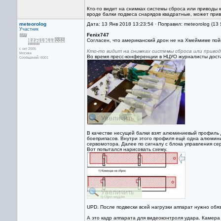
Кто-то видит на снимках системы сброса или приводы к
вроде балки подвеса снарядов квадратные, может приво
meteorolog
Дата: 13 Янв 2018 13:23:54 · Поправил: meteorolog (13
Участник
Fenix747
Согласен, что американский дрон не на Хмеймиме пойм
с окт 2005
Кто-то видит на снимках системы сброса или привод
Москва
Во время пресс-конференции в НЦУО журналисты дост
Сообщений: 6001
В качестве несущей балки взят алюминиевый профиль д
боеприпасов. Внутри этого профиля ещё одна алюмини
сервомотора. Далее по сигналу с блока управления се
Вот попытался нарисовать схему.
UPD. После подвески всей нагрузки аппарат нужно обя
А это кадр аппарата для видеоконтроля удара. Камера