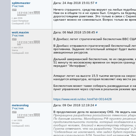
spbtvmaster
Дата: 24 Апр 2018 15:01:57
#
Участник
Ничего страшного, средства воруют на любых подобны
Нам он в общем то и не нужен был. Следить за бедня
дорогостоящими ракетами. Это только в связи с Сирией
с дек 2006
сделают можно не сомневаться. Вопрос только во вре
Санкт-Петербург
Сообщений: 2732
woit.maxim
Дата: 06 Май 2018 15:08:45
#
Участник
В Донбасс летит стратегический беспилотник ВВС СШ
В Донбасс отправился стратегический беспилотный ле
с июл 2014
противника. Задание летательный аппарат будет выпо
Унеча
авиационных ресурсов.
Сообщений: 433
Дальний американский беспилотник, по их сведениям, 
51 минуту по московскому времени он пересек границу
передает "Интерфакс".
Аппарат летит на высоте 15,5 тысячи метров на скоро
находится аппаратура, которая позволяет ему вести р
Беспилотник может также собирать разведданные и н
пункт управления через спутник в реальном режиме вр
https://www.vesti.ru/doc.html?id=3014428
meteorolog
Дата: 09 Окт 2018 12:19:24
#
Участник
В продолжение дела по казанскому ОКБ. Не видать нам 
Прекращена разработка российского тяжелого ударн
По данным газеты, Минобороны РФ приняло решение
с окт 2005
продолжительности полета, который создавался в 
Москва
сообщил человек, близкий к министерству обороны, 
Сообщений: 6001
Газета отмечает, что на разработку "Альтаира" с 2
"Собеседник не исключает, что задел будет передан
версия израильского БЛА Searcher под названием "Ф