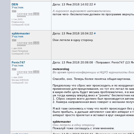
DEN
Дата: 13 Янв 2018 14:02:22
#
Участник
А гироскоп выровняет автоматически.
потом чего- беспилотник должен по программе вернут
с сен 2003
Родина-мать
Сообщений: 8128
spbtvmaster
Дата: 13 Янв 2018 16:04:22
#
Участник
Они летели в одну сторону.
с дек 2006
Санкт-Петербург
Сообщений: 2732
Fenix747
Дата: 13 Янв 2018 20:08:08 · Поправил: Fenix747 (13 Я
Участник
meteorolog
Во время пресс-конференции в НЦУО журналисты дос
с июн 2009
Спасибо, оно. Теперь более понятна общая картинка.
Москва 50RS545
Сообщений: 161
Предположу что сброс мог происходить и по координата
применении для прицеливания, но тот кто летал по кам
в какую-либо цель будет весьма проблематично, я в жив
уж тогда камеру вперёд вниз и "ронять" беспилотник на
1. Сброс скорее всего должен был производится автом
2. Камера направленная вниз говорит о желании получа
Я всё таки склоняюсь к тому что полёт происходил бе
было прибыть, а дальше автопилот сам вёл аппарат к т
аппарат просто прилетал и вставал в круг ожидая кома
spbtvmaster
Они летели в одну сторону.
Пожалуй тоже соглашусь с этим мнением.