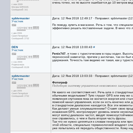
очень точно, но по высоте ошибается до 10 метров вид
с июн 2009
Москва 50RS545
Сообщений: 161
spbtvmaster
Дата: 12 Янв 2018 12:49:17 · Поправил: spbtvmaster (1
Участник
По поводу, купить в магазине. Речь о том, что специал
эффективно решать поставленные задачи. В кино что л
с дек 2006
Санкт-Петербург
Сообщений: 2732
DEN
Дата: 12 Янв 2018 13:00:43
#
Участник
Fenix747
, я тоже с туристическим в горы ходил. Высот
переносной навигатор, причем у англичан, так он был 
удержания. Точность там видимо не такая, как у турист
с сен 2003
Родина-мать
Сообщений: 8128
spbtvmaster
Дата: 12 Янв 2018 13:03:33 · Поправил: spbtvmaster (1
Участник
Фотограф
Подобную систему управления невозможно заглушить
с дек 2006
Ни какого не соответствия нет. Речь шла о стандартны
Санкт-Петербург
обычными модельками? Тупо глушат GPS или ему же са
Сообщений: 2732
появления спутников пока не кончится энергия или ст
помехой канал управления, если он есть конечно или 
в стандартном диапазоне находится. Все эти моменты
Как делают умные злоумышленники? Ставят свою продв
искажения GPS, контролируют уровень земли нескольк
могут взять) диапазон частот, вводят помехоустойчиво
они справились, о чем и была вторая часть фразы.
Так что не нужно цепляться к словам генерала или пре
этой области, специально терминологией владеют слаб
уже попытались её передать общественности. Кому надо