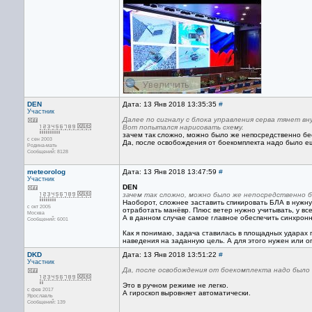
DEN
Дата: 13 Янв 2018 13:35:35
#
Участник
Далее по сигналу с блока управления серва тянет вн
Вот попытался нарисовать схему.
зачем так сложно, можно было же непосредственно бес
с сен 2003
Да, после освобождения от боекомплекта надо было еще
Родина-мать
Сообщений: 8128
meteorolog
Дата: 13 Янв 2018 13:47:59
#
Участник
DEN
зачем так сложно, можно было же непосредственно 
Наоборот, сложнее заставить спикировать БЛА в нужну
с окт 2005
отработать манёвр. Плюс ветер нужно учитывать, у вс
Москва
А в данном случае самое главное обеспечить синхронно
Сообщений: 6001
Как я понимаю, задача ставилась в площадных ударах
наведения на заданную цель. А для этого нужен или о
DKD
Дата: 13 Янв 2018 13:51:22
#
Участник
Да, после освобождения от боекомплекта надо было 
Это в ручном режиме не легко.
с фев 2017
А гироскоп выровняет автоматически.
Ярославль
Сообщений: 139