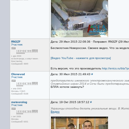
RN3ZF
Дата: 29 Июл 2015 22:08:36 · Поправил: RN3ZF (29 Июл
Участник
Беспилотник Новороссии. Свежее видео. Что за модел
с дек 2004
[Видео YouTube - нажмите для просмотра]
из Белгорода, а зовут меня -
Константин
Сообщений: 4849
Есть версия, что это производитель
http://enics.ru/bla?
Olenevod
Дата: 30 Июл 2015 21:49:43
#
Участник
представители ижевского электромеханического зав
Олимпийских играх 2014 в Сочи были предотвращены
БПЛА хотели закинуть?
с апр 2003
Москва, СЗАО
Сообщений: 8168
meteorolog
Дата: 19 Окт 2015 18:57:12
#
Участник
Украинцы способны делать уникальные вещи. В Жит
Видео
с окт 2005
Москва
Сообщений: 6001