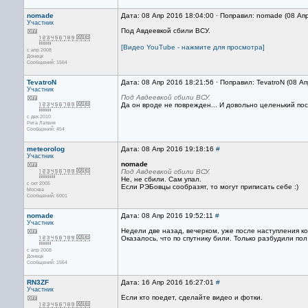
nomade
Дата: 08 Апр 2016 18:04:00 · Поправил: nomade (08 Ап
Участник
Под Авдеевкой сбили ВСУ.
[Видео YouTube - нажмите для просмотра]
с апр 2008
Донецк
Сообщений: 1564
TevatroN
Дата: 08 Апр 2016 18:21:56 · Поправил: TevatroN (08 А
Участник
Под Авдеевкой сбили ВСУ.
Да он вроде не поврежден... И довольно целенький по
с дек 2010
Рига Латвия
Сообщений: 454
meteorolog
Дата: 08 Апр 2016 19:18:16
#
Участник
nomade
Под Авдеевкой сбили ВСУ.
Не, не сбили. Сам упал.
с окт 2005
Если РЭБовцы сообразят, то могут приписать себе :)
Москва
Сообщений: 6001
nomade
Дата: 08 Апр 2016 19:52:11
#
Участник
Недели две назад, вечерком, уже после наступления ко
Оказалось, что по спутнику били. Только разбудили пол 
с апр 2008
Донецк
Сообщений: 1564
RN3ZF
Дата: 16 Апр 2016 16:27:01
#
Участник
Если кто поедет, сделайте видео и фотки.