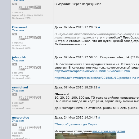
Участник
В Израиле, через посредников.
с сен 2006
Жуковский (ko95bo), RN3DAS
Сообщений: 2986
Olenevod
Дата: 07 Июн 2015 17:20:39
#
Участник
В научно-технологическом инновационном центре Ск
летательных аппаратов
- это что вообще? Преобраз
В стране столько БПЛА, что им нужен целый завод стр
с апр 2003
Любопытная новость.
Москва, СЗАО
Сообщений: 8168
john_qkk
Дата: 07 Июн 2015 17:58:56 · Поправил: john_qkk (07 
Участник
На беспилотниках с электродвигателем на ТЭ энергия
энергии. В качестве топлива используется сжатый водор
http://www.aviaport.ru/news/2015/01/23/324003.html
с авг 2003
Санкт-Петербург
http://sk.ru/news/b/press/archive/2015/01/19/perehod-na-
Сообщений: 4343
cemichael
Дата: 07 Июн 2015 18:28:32
#
Участник
Olenevod
10, 20, 50, 100, 300 шт. ТЭ тоже серийное производств
Ни о каком заводе не идет речи, серию ведь можно вып
с июн 2009
озеро
Да и экспорт никто не отменял, рынок он и есть рынок.
Сообщений: 3919
meteorolog
Дата: 24 Июл 2015 14:34:47
#
Участник
"Элерон" долетел до Сирии.
Интересные совпадения
вот с этим аппаратом
...
с окт 2005
Москва
Сообщений: 6001