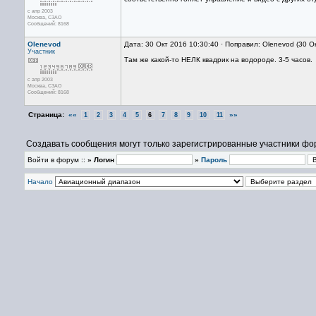
с апр 2003
Москва, СЗАО
Сообщений: 8168
Olenevod
Дата: 30 Окт 2016 10:30:40 · Поправил: Olenevod (30 О
Участник
Там же какой-то НЕЛК квадрик на водороде. 3-5 часов.
с апр 2003
Москва, СЗАО
Сообщений: 8168
Страница:
««
»»
1
2
3
4
5
6
7
8
9
10
11
Создавать сообщения могут только зарегистрированные участники фо
Войти в форум ::
» Логин
»
Пароль
Начало