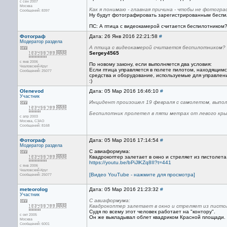
с сен 2007
Москва
Как я понимаю - главная причина - чтобы не фотогра
Сообщений: 8397
Ну будут фотографировать зарегистрированным беспило
ПС: А птица с видеокамерой считается беспилотником? :
Фотограф
Дата: 26 Янв 2016 22:21:58
#
Модератор раздела
А птица с видеокамерой считается беспилотником? :-
Sergey4565
с янв 2006
По новому закону, если выполняется два условия:
Чкаловский-Круг
Если птица управляется в полете пилотом, находящимс
Сообщений: 25077
средства и оборудование, используемые для управлен
:)
Olenevod
Дата: 05 Мар 2016 16:46:10
#
Участник
Инцидент произошел 19 февраля с самолетом, выпол
Беспилотник пролетел в пяти метрах от левого кры
с апр 2003
Москва, СЗАО
Сообщений: 8168
Фотограф
Дата: 05 Мар 2016 17:14:54
#
Модератор раздела
С авиаформума:
Квадрокоптер залетает в окно и стреляет из пистолета
https://youtu.be/bPiJlKZq8II?t=441
с янв 2006
Чкаловский-Круг
[Видео YouTube - нажмите для просмотра]
Сообщений: 25077
meteorolog
Дата: 05 Мар 2016 21:23:32
#
Участник
С авиаформума:
Квадрокоптер залетает в окно и стреляет из писто
Судя по всему этот человек работает на "контору".
с окт 2005
Он же выкладывал облет квадриком Красной площади.
Москва
Сообщений: 6001