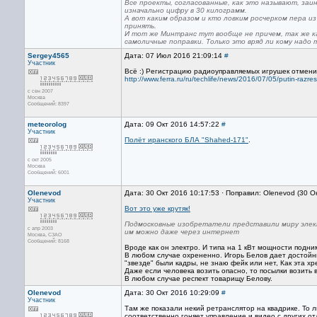
Все проекты, согласованные, как это называют, заи
изначально цифру в 30 килограмм.
А вот каким образом и кто ловким росчерком пера из
принять.
И тот же Минтранс тут вообще не причем, так же к
самоличные поправки. Только это вряд ли кому надо 
Sergey4565
Дата: 07 Июл 2016 21:09:14
#
Участник
Всё :) Регистрацию радиоуправляемых игрушек отмени
http://www.ferra.ru/ru/techlife/news/2016/07/05/putin-razresh
с сен 2007
Москва
Сообщений: 8397
meteorolog
Дата: 09 Окт 2016 14:57:22
#
Участник
Полёт иранского БЛА "Shahed-171"
.
с окт 2005
Москва
Сообщений: 6001
Olenevod
Дата: 30 Окт 2016 10:17:53 · Поправил: Olenevod (30 О
Участник
Вот это уже крутяк!
Подмосковные изобретатели представили миру элект
с апр 2003
им можно даже через интернет
Москва, СЗАО
Сообщений: 8168
Вроде как он электро. И типа на 1 кВт мощности подним
В любом случае охрененно. Игорь Белов дает достойный
"звезде" были кадры, не знаю фейк или нет, Как эта хр
Даже если человека возить опасно, то посылки возить 
В любом случае респект товарищу Белову.
Olenevod
Дата: 30 Окт 2016 10:29:09
#
Участник
Там же показали некий ретранслятор на квадрике. То л
соответственно гоняет управление и видео с других от