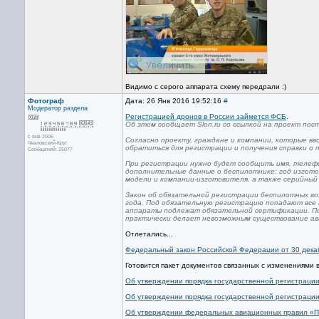
Видимо с серого аппарата схему передрали :)
Фотограф
Дата: 26 Янв 2016 19:52:16
#
Модератор раздела
Регистрацией дронов в России займется ФСБ
.
Об этом сообщает Slon.ru со ссылкой на проект пос
с янв 2006
Согласно проекту, граждане и компании, которые в
Чкаловский-Круг
обратиться для регистрации и получения справки о 
Сообщений: 25077
При регистрации нужно будет сообщить имя, телефо
дополнительные данные о беспилотнике: год изгото
модели и компании-изготовителя, а также серийны
Закон об обязательной регистрации беспилотных воз
года. Под обязательную регистрацию попадают все 
аппараты подлежат обязательной сертификации. По
практически делает невозможным существование ав
Отлетались...
Федеральный закон Российской Федерации от 30 декаб
Готовится пакет документов связанных с изменениями 
Об утверждении порядка государственной регистрации
Об утверждении порядка государственной регистрации
Об утверждении федеральных авиационных правил «П