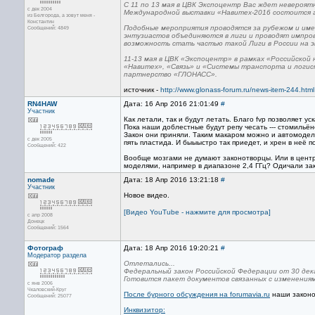
С 11 по 13 мая в ЦВК Экспоцентр Вас ждет невероя
с дек 2004
Международной выставки «Навитех-2016 состоится г
из Белгорода, а зовут меня -
Константин
Подобные мероприятия проводятся за рубежом и име
Сообщений: 4849
энтузиастов объединяются в лиги и проводят импро
возможность стать частью такой Лиги в России на э
11-13 мая в ЦВК «Экспоцентр» в рамках «Российско
«Навитех», «Связь» и «Системы транспорта и логис
партнерство «ГЛОНАСС».
источник -
http://www.glonass-forum.ru/news-item-244.html
RN4HAW
Дата: 16 Апр 2016 21:01:49
#
Участник
Как летали, так и будут летать. Благо fvp позволяет ус
Пока наши доблестные будут репу чесать --- стомильён
Закон они приняли. Таким макаром можно и автомодели
с дек 2005
пять пластида. И быыыстро так приедет, и хрен в неё 
Сообщений: 422
Вообще мозгами не думают законотворцы. Или в центре
моделями, например в диапазоне 2,4 ГГц? Одичали за
nomade
Дата: 18 Апр 2016 13:21:18
#
Участник
Новое видео.
[Видео YouTube - нажмите для просмотра]
с апр 2008
Донецк
Сообщений: 1564
Фотограф
Дата: 18 Апр 2016 19:20:21
#
Модератор раздела
Отлетались...
Федеральный закон Российской Федерации от 30 дека
Готовится пакет документов связанных с изменения
с янв 2006
Чкаловский-Круг
После бурного обсуждения на forumavia.ru
наши законо
Сообщений: 25077
Инквизитор: