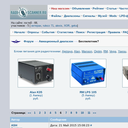
·
Наш магазин
·
Объявления
·
Рейтинг
·
Статьи
·
Част
·
Файлы
·
Диапазоны
·
Сигналы
·
Музей
·
Mods
·
LPD-
На сайте: гостей - 68,
участников - 5 [
ветеран
,
rulezz 71
,
alexis
,
XOR
,
geka
]
·
Начало
·
Опросы
·
События
·
Статистика
·
Поиск
·
Регистрация
·
Правила
·
FA
Форум
—›
Авиационный диапазон
—›
Беспилотник?
Блоки питания для радиотехники
:
Ajetrays
,
Alan
,
Manson
,
Optim
,
RM
,
Vega
,
Yaesu
,
Alan K35
RM LPS 105
(1 Ампер)
(5 Ампер)
руб.
руб.
Страница:
««
»»
1
2
3
4
5
6
7
8
9
10
11
Автор
Сообщение
ASH
Дата: 21 Май 2015 15:08:23
#