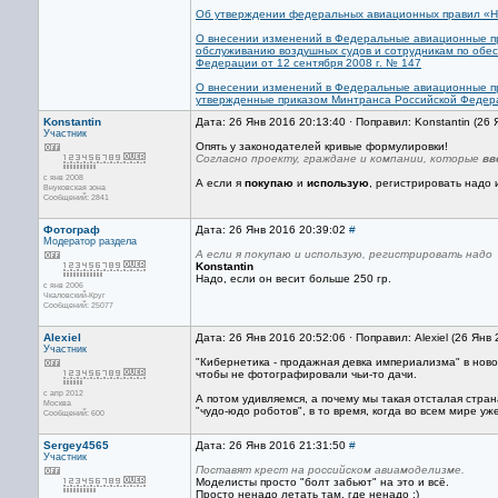
Об утверждении федеральных авиационных правил «Н
О внесении изменений в Федеральные авиационные пра
обслуживанию воздушных судов и сотрудникам по обе
Федерации от 12 сентября 2008 г. № 147
О внесении изменений в Федеральные авиационные пр
утвержденные приказом Минтранса Российской Федера
Konstantin
Дата: 26 Янв 2016 20:13:40 · Поправил: Konstantin (26
Участник
Опять у законодателей кривые формулировки!
Согласно проекту, граждане и компании, которые
вв
с янв 2008
А если я
покупаю
и
использую
, регистрировать надо 
Внуковская зона
Сообщений: 2841
Фотограф
Дата: 26 Янв 2016 20:39:02
#
Модератор раздела
А если я покупаю и использую, регистрировать надо
Konstantin
Надо, если он весит больше 250 гр.
с янв 2006
Чкаловский-Круг
Сообщений: 25077
Alexiel
Дата: 26 Янв 2016 20:52:06 · Поправил: Alexiel (26 Янв
Участник
"Кибернетика - продажная девка империализма" в ново
чтобы не фотографировали чьи-то дачи.
с апр 2012
А потом удивляемся, а почему мы такая отсталая стран
Москва
"чудо-юдо роботов", в то время, когда во всем мире у
Сообщений: 600
Sergey4565
Дата: 26 Янв 2016 21:31:50
#
Участник
Поставят крест на российском авиамоделизме.
Моделисты просто "болт забьют" на это и всё.
Просто ненадо летать там, где ненадо :)