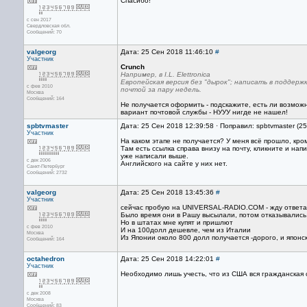
Спасибо!
с сен 2017
Свердловская обл.
Сообщений: 70
valgeorg
Дата: 25 Сен 2018 11:46:10
#
Участник
Crunch
Например, в I.L. Elettronica
Европейская версия без "дырок"; написать в поддерж
с фев 2010
почтой за пару недель.
Москва
Сообщений: 164
Не получается оформить - подскажите, есть ли возмож
вариант почтовой службы - НУУУ нигде не нашел!
spbtvmaster
Дата: 25 Сен 2018 12:39:58 · Поправил: spbtvmaster (2
Участник
На каком этапе не получается? У меня всё прошло, кром
Там есть ссылка справа внизу на почту, кликните и на
уже написали выше.
с дек 2006
Английского на сайте у них нет.
Санкт-Петербург
Сообщений: 2732
valgeorg
Дата: 25 Сен 2018 13:45:36
#
Участник
сейчас пробую на UNIVERSAL-RADIO.COM - жду ответа
Было время они в Рашу высылали, потом отказывались,
Но в штатах мне купят и пришлют
с фев 2010
И на 100долл дешевле, чем из Италии
Москва
Из Японии около 800 долл получается -дорого, и японска
Сообщений: 164
octahedron
Дата: 25 Сен 2018 14:22:01
#
Участник
Необходимо лишь учесть, что из США вся гражданская 
с дек 2008
Москва
Сообщений: 83