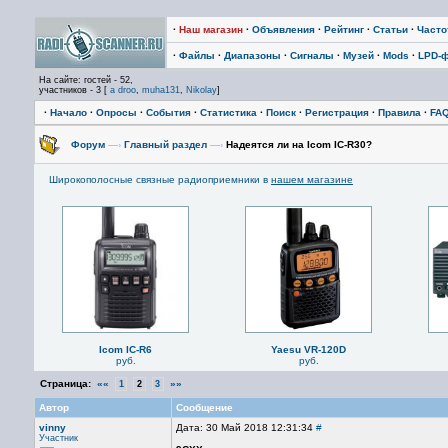
·
Наш магазин
·
Объявления
·
Рейтинг
·
Статьи
·
Част
·
Файлы
·
Диапазоны
·
Сигналы
·
Музей
·
Mods
·
LPD-
На сайте: гостей - 52,
участников - 3 [
a droo
,
muha131
,
Nikolay
]
·
Начало
·
Опросы
·
События
·
Статистика
·
Поиск
·
Регистрация
·
Правила
·
FA
Форум
—›
Главный раздел
—›
Надеятся ли на Icom IC-R30?
Широкополосные связные радиоприемники в
нашем магазине
Icom IC-R6
Yaesu VR-120D
руб.
руб.
Страница:
««
»»
1
2
3
Автор
Сообщение
vinny
Дата: 30 Май 2018 12:31:34
#
Участник