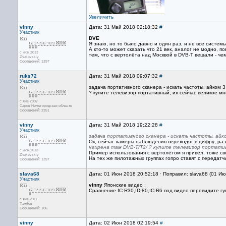
Увеличить
vinny
Дата: 31 Май 2018 02:18:32
#
Участник
DVE
Я знаю, но то было давно и один раз, и не все систем
А кто-то может сказать что 21 век, аналог не модно, 
с июн 2013
тем, что с вертолёта над Москвой в DVB-T вещали - че
Zhukovskiy
Сообщений: 1397
ruks72
Дата: 31 Май 2018 09:07:32
#
Участник
задача портативного сканера - искать частоты. айком
? купите телевизор портативный, их сейчас великое м
с янв 2007
Саров Нижегородская область
Сообщений: 2351
vinny
Дата: 31 Май 2018 19:22:28
#
Участник
задача портативного сканера - искать частоты. айк
Ок, сейчас камеры наблюдения переходят в цифру; разв
нахрена там DVB-T/T2/ ? купите телевизор портати
с июн 2013
Пример использования с вертолётом я привёл, тоже с
Zhukovskiy
На тех же пилотажных группах гопро ставят с передатч
Сообщений: 1397
slava68
Дата: 01 Июн 2018 20:52:18 · Поправил: slava68 (01 И
Участник
vinny
Японские видео :
Сравнение IC-R30,ID-80,IC-R6 под видео перевидите гу
с янв 2011
Тамбов
Сообщений: 106
vinny
Дата: 02 Июн 2018 02:19:54
#