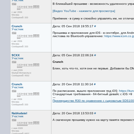
Участник
В ближайшей прошивке - возможность удаленного управ
[Видео YouTube - нажмите для просмотра]
с авг 2006
Москва
Сообщений: 333
Приёмник - в сумку и спокойно управлять им, не отлича
Crunch
Дата: 05 Сен 2018 19:55:17
#
Участник
Прошивка и приложение для iOS - в сентябре, для Androi
листовка по Bluetooth-управлению:
https://www.icom.co
с авг 2006
Москва
Сообщений: 333
9CXX
Дата: 05 Сен 2018 22:06:24
#
Участник
Crunch
Блин, хоть что-то, хотя они не первые. Добавили бы DM
с июл 2006
Малый Моторольск
Сообщений: 4552
Crunch
Дата: 20 Сен 2018 11:30:14
#
Участник
По расписанию, вышло приложение под iOS:
https://it
Стандартные требования - 64-битный девайс с iOS >9
---
с авг 2006
Преимущество R30 по сравнению с сыроватым SDS100
Москва
Сообщений: 333
Nabludatel
Дата: 20 Сен 2018 13:53:03
#
Участник
А скаченную прошивку нужно на карту памяти перемести
с мая 2009
Москва
Сообщений: 6837