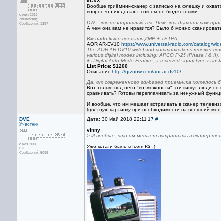
9CXX
Вообще приёмник-сканер с записью на флешку и охватом
вопрос что их делают совсем не бюджетными.
с июн 2013
Zhukovskiy
DW - это позапрошлый век. Чем эта функция вам нра
Сообщений: 1397
А чем она вам не нравится? Было б можно сканировать
Им надо было сделать ДМР + ТЕТРА
AOR AR-DV10
https://www.universal-radio.com/catalog/wid
The AOR AR-DV10 wideband communications receiver covers
various digital modes including: APCO P-25 (Phase I & 
its Digital Auto-Mode Feature, a received signal type is in
List Price: $1200
Описание
http://qrznow.com/aor-ar-dv10/
Да, от современного sdr-based приемника хотелось бы
Вот только под него "возможности" эти пишут люди со в
сравнивать? Готовы переплачивать за ненужный функ
И вообще, что им мешает встраивать в сканер телевиз
(цветную картинку при необходимости на внешний мони
DVE
Дата: 30 Май 2018 22:11:17
#
Участник
vinny
> И вообще, что им мешает встраивать в сканер те
с ноя 2006
Уже кстати было в Icom-R3 :)
EU
Сообщений: 5098