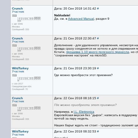
Crunch
Дата: 20 Сен 2018 14:31:42
#
Участник
Nabludatel
Да, см. в
Advanced Manual
, раздел 9
с авг 2006
Москва
Сообщений: 333
Crunch
Дата: 21 Сен 2018 22:30:47
#
Участник
Дополнение - для удаленного управления, несмотря на
правда сразу соединятся не хотело и для спаривания 
Кстати,
прошивка 1.10 много полезного принесла
, но 
с авг 2006
"сохранение настроек" на microSD.
Москва
Сообщений: 333
WildTurkey
Дата: 21 Сен 2018 23:30:19
#
Участник
Где можно приобрести этот приемник?
с сен 2017
Свердловская обл.
Сообщений: 70
Crunch
Дата: 22 Сен 2018 08:16:15
#
Участник
Где можно приобрести этот приемник?
Например, в
I.L. Elettronica
с авг 2006
Европейская версия без "дырок"; написать в поддержку
Москва
почтой за пару недель.
Сообщений: 333
Наших барыг ждать не стоит - традиционно заломят цену
WildTurkey
Дата: 22 Сен 2018 08:32:53
#
Участник