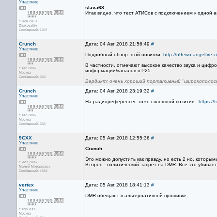
Участник
slava68
Итак видно, что тест АТИСов с подключением к одной а
с июн 2013
Zhukovskiy
Сообщений: 1397
Crunch
Дата: 04 Авг 2018 21:56:49
#
Участник
Подробный обзор этой новинки:
http://n9ewo.angelfire.c
В частности, отмечают высокое качество звука и цифро
с авг 2006
информации/каналов в P25.
Москва
Сообщений: 333
Вердикт: очень хороший портативный "широкополос
Crunch
Дата: 04 Авг 2018 23:19:32
#
Участник
На радиореференсес тоже сплошной позитив -
https:/
с авг 2006
Москва
Сообщений: 333
9CXX
Дата: 05 Авг 2018 12:55:36
#
Участник
Crunch
Это можно допустить как правду, но есть 2 но, которым
с июл 2006
Второе - политический запрет на DMR. Все это убивает
Малый Моторольск
Сообщений: 4552
vertex
Дата: 05 Авг 2018 18:41:13
#
Участник
DMR обещают в альтернативной прошивке.
с апр 2005
Москва