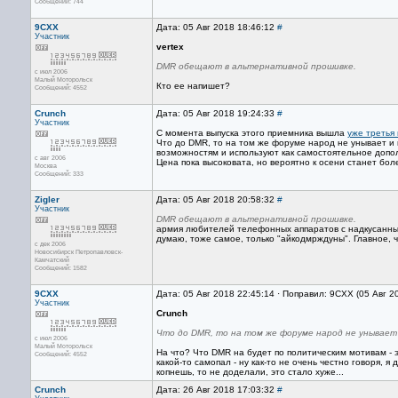
Сообщений: 744
9CXX
Дата: 05 Авг 2018 18:46:12
#
Участник
vertex
DMR обещают в альтернативной прошивке.
с июл 2006
Малый Моторольск
Кто ее напишет?
Сообщений: 4552
Crunch
Дата: 05 Авг 2018 19:24:33
#
Участник
С момента выпуска этого приемника вышла
уже третья
Что до DMR, то на том же форуме народ не унывает и
возможностям и используют как самостоятельное доп
с авг 2006
Цена пока высоковата, но вероятно к осени станет бол
Москва
Сообщений: 333
Zigler
Дата: 05 Авг 2018 20:58:32
#
Участник
DMR обещают в альтернативной прошивке.
армия любителей телефонных аппаратов с надкусанным я
думаю, тоже самое, только "айкодмрждуны". Главное, чт
с дек 2006
Новосибирск Петропавловск-
Камчатский
Сообщений: 1582
9CXX
Дата: 05 Авг 2018 22:45:14 · Поправил: 9CXX (05 Авг 2
Участник
Crunch
Что до DMR, то на том же форуме народ не унывает
с июл 2006
Малый Моторольск
На что? Что DMR на будет по политическим мотивам - э
Сообщений: 4552
какой-то самопал - ну как-то не очень честно говоря,
копнешь, то не доделали, это стало хуже...
Crunch
Дата: 26 Авг 2018 17:03:32
#