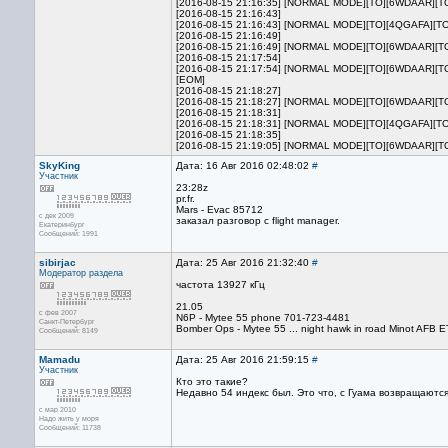
[2016-08-15 21:16:35] [NORMAL MODE][TO][6WDAAR][
[2016-08-15 21:16:43]
[2016-08-15 21:16:43] [NORMAL MODE][TO][4QGAFA][T
[2016-08-15 21:16:49]
[2016-08-15 21:16:49] [NORMAL MODE][TO][6WDAAR][T
[2016-08-15 21:17:54]
[2016-08-15 21:17:54] [NORMAL MODE][TO][6WDAAR][
[EOM]
[2016-08-15 21:18:27]
[2016-08-15 21:18:27] [NORMAL MODE][TO][6WDAAR][T
[2016-08-15 21:18:31]
[2016-08-15 21:18:31] [NORMAL MODE][TO][4QGAFA][T
[2016-08-15 21:18:35]
[2016-08-15 21:19:05] [NORMAL MODE][TO][6WDAAR][T
SkyKing
Дата: 16 Авг 2016 02:48:02
#
Участник
23:28z
pr.fr.
Mars - Evac 85712
с дек 2009
заказал разговор с flight manager.
Екатеринбург
Сообщений: 1991
sibirjac
Дата: 25 Авг 2016 21:32:40
#
Модератор раздела
частота 13927 кГц
21.05
с фев 2007
N6P - Mytee 55 phone 701-723-4481
Санкт-Петербург
Bomber Ops - Mytee 55 ... night hawk in road Minot AFB 
Сообщений: 8149
Mamadu
Дата: 25 Авг 2016 21:59:15
#
Участник
Кто это такие?
Недавно 54 индекс был. Это что, с Гуама возвращаются
с мар 2010
Надо жить у моря
Сообщений: 11738