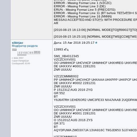
ERROR - Missing Format Line 1 (VZCZC)
ERROR - Missing Format Line 3 (DE)
ERU% - Missing Format Line 5 (PREC/DTG)
ERROR - Missing Format Line 11 (BT before TEvIII=I ­
ERROR - Missing Format Line 16 (NNNN)
MESSAU ACCEPTED AND STOc WITH PROCEDURE E
AR
[2016-08-15 16:13:06] [NORMAL MODE][TO][R99027][TO
[2016-08-15 16:25:10] [NORMAL MODE][TWS][CCM][TWS
sibirjac
Дата: 15 Авг 2016 19:25:17
#
Модератор раздела
13993 кГц
SM1_0B4012345
с фев 2007
VZCZCXXV001
Санкт-Петербург
OO UHWHHCP UHCVHCP UHWHHCF UHXHREG UHXVRE
Сообщений: 8149
DE UHXXXV #0001 2281201
ZNR UUUUU
VZCZCMMM0002
PP UHWHHCP UHCVHCP UHXAAA UHXPPP UHXPCF UH
DE UHXXXV #0002 2281231
ZNR UUUUU
P 151231Z AUG 2016 ZYG
GR 552
BT
Y6J6ATRH 1EHD5OR2 UWC3FE33 NX4JVAAB 2UQDPAWE 
VZCZCXXV001
OO UHWHHCP UHCVHCP UHWHHCF UHXHREG UHXVRE
DE UHXXXV #0001 2281201
ZNR UUUUU
O 151201Z AUG 2016 ZYS
GR 371
BT
AQYDFUWA ZWO3X7JA 13VA916C T9GJD953 SJJ748CD 
VZCZCMMM010