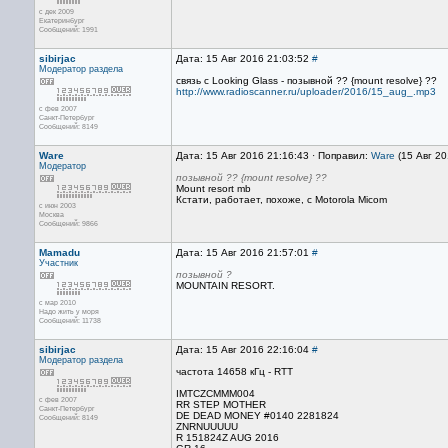
с дек 2009
Екатеринбург
Сообщений: 1991
sibirjac
Дата: 15 Авг 2016 21:03:52
#
Модератор раздела
связь с Looking Glass - позывной ?? {mount resolve} ??
http://www.radioscanner.ru/uploader/2016/15_aug_.mp3
с фев 2007
Санкт-Петербург
Сообщений: 8149
Ware
Дата: 15 Авг 2016 21:16:43 · Поправил:
Ware
(15 Авг 20
Модератор
позывной ?? {mount resolve} ??
Mount resort mb
Кстати, работает, похоже, с Motorola Micom
с июн 2003
Москва
Сообщений: 9866
Mamadu
Дата: 15 Авг 2016 21:57:01
#
Участник
позывной ?
MOUNTAIN RESORT.
с мар 2010
Надо жить у моря
Сообщений: 11738
sibirjac
Дата: 15 Авг 2016 22:16:04
#
Модератор раздела
частота 14658 кГц - RTT
IMTCZCMMM004
с фев 2007
RR STEP MOTHER
Санкт-Петербург
DE DEAD MONEY #0140 2281824
Сообщений: 8149
ZNRNUUUUU
R 151824Z AUG 2016