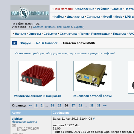
·
Наш магазин
·
Объявления
·
Рейтинг
·
Статьи
·
Част
·
Файлы
·
Диапазоны
·
Сигналы
·
Музей
·
Mods
·
LPD-
На сайте: гостей - 70,
участников - 5 [
Chester
,
skytruck
,
яяя
,
ra3tmo
,
Evpator
]
·
Начало
·
Опросы
·
События
·
Статистика
·
Поиск
·
Регистрация
·
Правила
·
FA
Форум
—›
NATO Scanner
—›
Система связи MARS
Различные приборы, оборудование, спутниковые и радиотелефоны!
Усилители сигнала и мощности
Усилители сотовой связи
Страница:
««
...
...
»»
1
2
24
25
26
27
28
31
32
Автор
Сообщение
sibirjac
Дата: 11 Авг 2016 21:44:08
#
Модератор раздела
частота 13927 кГц
21.00
- Tuff 41 связь DSN 331-3565 Scalp Ops, запрос погоды
с фев 2007