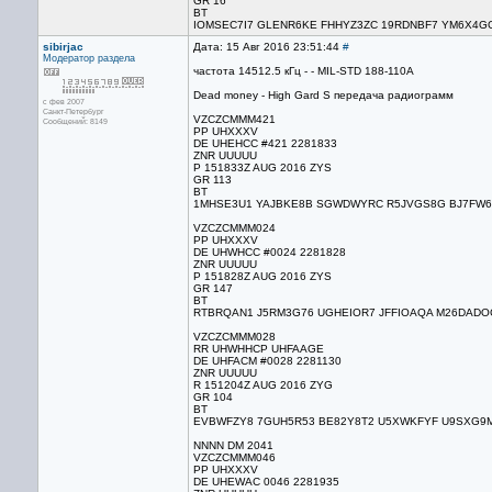
GR 16
BT
IOMSEC7I7 GLENR6KE FHHYZ3ZC 19RDNBF7 YM6X4
sibirjac
Дата: 15 Авг 2016 23:51:44
#
Модератор раздела
частота 14512.5 кГц - - MIL-STD 188-110A
Dead money - High Gard S передача радиограмм
с фев 2007
Санкт-Петербург
VZCZCMMM421
Сообщений: 8149
PP UHXXXV
DE UHEHCC #421 2281833
ZNR UUUUU
P 151833Z AUG 2016 ZYS
GR 113
BT
1MHSE3U1 YAJBKE8B SGWDWYRC R5JVGS8G BJ7FW6
VZCZCMMM024
PP UHXXXV
DE UHWHCC #0024 2281828
ZNR UUUUU
P 151828Z AUG 2016 ZYS
GR 147
BT
RTBRQAN1 J5RM3G76 UGHEIOR7 JFFIOAQA M26DAD
VZCZCMMM028
RR UHWHHCP UHFAAGE
DE UHFACM #0028 2281130
ZNR UUUUU
R 151204Z AUG 2016 ZYG
GR 104
BT
EVBWFZY8 7GUH5R53 BE82Y8T2 U5XWKFYF U9SXG9M
NNNN DM 2041
VZCZCMMM046
PP UHXXXV
DE UHEWAC 0046 2281935