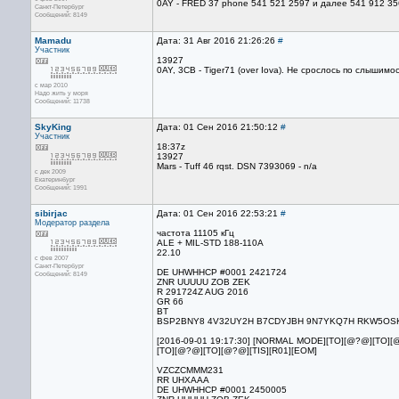
0AY - FRED 37 phone 541 521 2597 и далее 541 912 3
Санкт-Петербург
Сообщений: 8149
Mamadu
Дата: 31 Авг 2016 21:26:26
#
Участник
13927
0AY, 3CB - Tiger71 (over Iova). Не срослось по слышимо
с мар 2010
Надо жить у моря
Сообщений: 11738
SkyKing
Дата: 01 Сен 2016 21:50:12
#
Участник
18:37z
13927
Mars - Tuff 46 rqst. DSN 7393069 - n/a
с дек 2009
Екатеринбург
Сообщений: 1991
sibirjac
Дата: 01 Сен 2016 22:53:21
#
Модератор раздела
частота 11105 кГц
ALE + MIL-STD 188-110A
22.10
с фев 2007
Санкт-Петербург
DE UHWHHCP #0001 2421724
Сообщений: 8149
ZNR UUUUU ZOB ZEK
R 291724Z AUG 2016
GR 66
BT
BSP2BNY8 4V32UY2H B7CDYJBH 9N7YKQ7H RKW5OSK8
[2016-09-01 19:17:30] [NORMAL MODE][TO][@?@][TO
[TO][@?@][TO][@?@][TIS][R01][EOM]
VZCZCMMM231
RR UHXAAA
DE UHWHHCP #0001 2450005