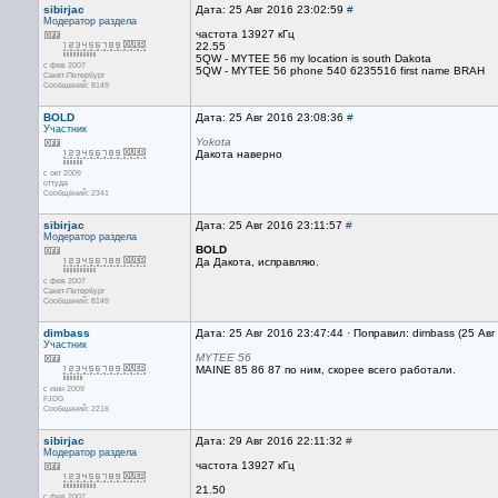
sibirjac
Дата: 25 Авг 2016 23:02:59
#
Модератор раздела
частота 13927 кГц
22.55
5QW - MYTEE 56 my location is south Dakota
с фев 2007
5QW - MYTEE 56 phone 540 6235516 first name BRAH
Санкт-Петербург
Сообщений: 8149
BOLD
Дата: 25 Авг 2016 23:08:36
#
Участник
Yokota
Дакота наверно
с окт 2009
оттуда
Сообщений: 2341
sibirjac
Дата: 25 Авг 2016 23:11:57
#
Модератор раздела
BOLD
Да Дакота, исправляю.
с фев 2007
Санкт-Петербург
Сообщений: 8149
dimbass
Дата: 25 Авг 2016 23:47:44 · Поправил: dimbass (25 Ав
Участник
MYTEE 56
MAINE 85 86 87 по ним, скорее всего работали.
с июн 2009
FJDG
Сообщений: 2216
sibirjac
Дата: 29 Авг 2016 22:11:32
#
Модератор раздела
частота 13927 кГц
21.50
с фев 2007