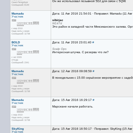
Он же использовал позывной 5DJ для связи с 5QW.
Санкт-Петербург
Сообщений: 8149
Mamadu
Дата: 11 Авг 2016 21:54:01 · Поправил: Mamadu (11 Авг
Участник
sibirjac
W147d
Это район в западной части Мексиканского залива. Орга
с мар 2010
Надо жить у моря
Сообщений: 11738
BOLD
Дата: 11 Авг 2016 23:01:40
#
Участник
Scalp Ops
Интересная штучка. С резерва что ли?
с окт 2009
оттуда
Сообщений: 2341
Mamadu
Дата: 12 Авг 2016 09:08:59
#
Участник
В понедельник с 15.00 серьёзное мероприятие с зад
с мар 2010
Надо жить у моря
Сообщений: 11738
Mamadu
Дата: 15 Авг 2016 16:29:17
#
Участник
Марсиане начали работать.
с мар 2010
Надо жить у моря
Сообщений: 11738
SkyKing
Дата: 15 Авг 2016 16:50:17 · Поправил: SkyKing (15 Ав
Участник