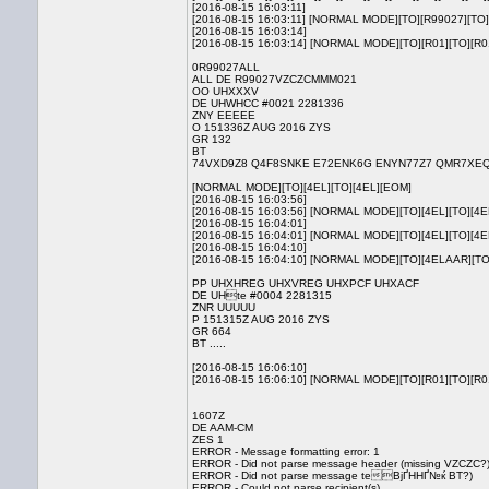
[2016-08-15 16:03:11]
[2016-08-15 16:03:11] [NORMAL MODE][TO][R99027][TO]
[2016-08-15 16:03:14]
[2016-08-15 16:03:14] [NORMAL MODE][TO][R01][TO][R0
0R99027ALL
ALL DE R99027VZCZCMMM021
OO UHXXXV
DE UHWHCC #0021 2281336
ZNY EEEEE
O 151336Z AUG 2016 ZYS
GR 132
BT
74VXD9Z8 Q4F8SNKE E72ENK6G ENYN77Z7 QMR7XEQ4
[NORMAL MODE][TO][4EL][TO][4EL][EOM]
[2016-08-15 16:03:56]
[2016-08-15 16:03:56] [NORMAL MODE][TO][4EL][TO][4E
[2016-08-15 16:04:01]
[2016-08-15 16:04:01] [NORMAL MODE][TO][4EL][TO][4EL
[2016-08-15 16:04:10]
[2016-08-15 16:04:10] [NORMAL MODE][TO][4ELAAR][T
PP UHXHREG UHXVREG UHXPCF UHXACF
DE UHte #0004 2281315
ZNR UUUUU
P 151315Z AUG 2016 ZYS
GR 664
BT .....
[2016-08-15 16:06:10]
[2016-08-15 16:06:10] [NORMAL MODE][TO][R01][TO][R
1607Z
DE AAM-CM
ZES 1
ERROR - Message formatting error: 1
ERROR - Did not parse message header (missing VZCZC?
ERROR - Did not parse message teBjҐННҐ№ќ BT?)
ERROR - Could not parse recipient(s)