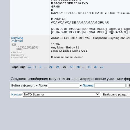
ZNR UUUUU ZOB ZEK
R 010005Z SEP 2016 ZYG
GR 66
BT
MJV63Z19 B3UOBH7B HEOY4D8A HFIYBOCG 76CG2C7A 6
I1.0R01ALL
W0A W0A W0A DE AAM AAM AAM QRU AR
[2016-09-01 19:20:43] [NORMAL MODE][TO][@?@][TO][
[2016-09-01 19:21:05] [NORMAL MODE][TO][8GZAAR1][
SkyKing
Дата: 02 Сен 2016 18:37:52 · Поправил: SkyKing (02 Се
Участник
15:30z
Any Mars - Bobby 81
заказал DSN c Maine Op's
с дек 2009
Екатеринбург
В полете возле Чикаго
Сообщений: 1991
Страница:
««
...
...
»»
1
2
24
25
26
27
28
31
32
Создавать сообщения могут только зарегистрированные участники фо
Войти в форум ::
» Логин
»
Пароль
Начало