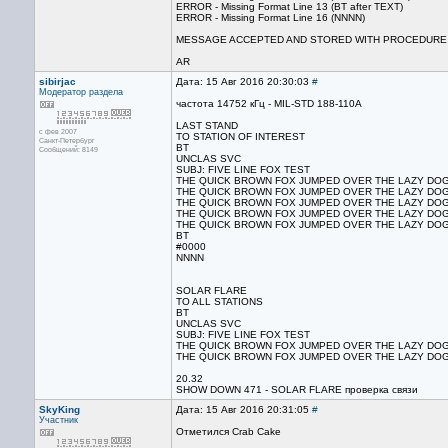
ERROR - Missing Format Line 13 (BT after TEXT)
ERROR - Missing Format Line 16 (NNNN)
MESSAGE ACCEPTED AND STORED WITH PROCEDURE
AR
sibirjac
Дата: 15 Авг 2016 20:30:03
#
Модератор раздела
частота 14752 кГц - MIL-STD 188-110A
LAST STAND
с фев 2007
TO STATION OF INTEREST
Санкт-Петербург
BT
Сообщений: 8149
UNCLAS SVC
SUBJ: FIVE LINE FOX TEST
THE QUICK BROWN FOX JUMPED OVER THE LAZY DOG'
THE QUICK BROWN FOX JUMPED OVER THE LAZY DOG'
THE QUICK BROWN FOX JUMPED OVER THE LAZY DOG'
THE QUICK BROWN FOX JUMPED OVER THE LAZY DOG'
THE QUICK BROWN FOX JUMPED OVER THE LAZY DOG'
BT
#0000
NNNN
SOLAR FLARE
TO ALL STATIONS
BT
UNCLAS SVC
SUBJ: FIVE LINE FOX TEST
THE QUICK BROWN FOX JUMPED OVER THE LAZY DOG'
THE QUICK BROWN FOX JUMPED OVER THE LAZY DOG'
20.32
SHOW DOWN 471 - SOLAR FLARE проверка связи
SkyKing
Дата: 15 Авг 2016 20:31:05
#
Участник
Отметился Crab Cake