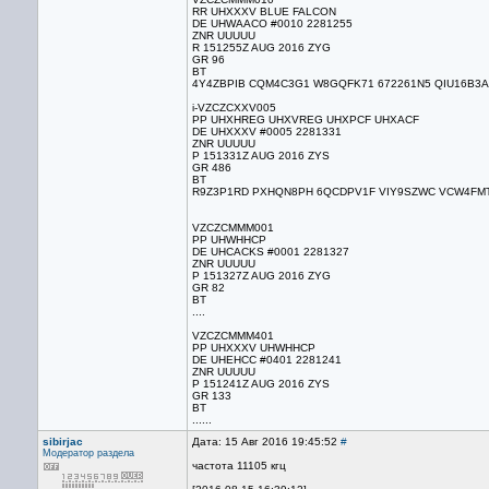
RR UHXXXV BLUE FALCON
DE UHWAACO #0010 2281255
ZNR UUUUU
R 151255Z AUG 2016 ZYG
GR 96
BT
4Y4ZBPIB CQM4C3G1 W8GQFK71 672261N5 QIU16B3A 
i-VZCZCXXV005
PP UHXHREG UHXVREG UHXPCF UHXACF
DE UHXXXV #0005 2281331
ZNR UUUUU
P 151331Z AUG 2016 ZYS
GR 486
BT
R9Z3P1RD PXHQN8PH 6QCDPV1F VIY9SZWC VCW4FMT2
VZCZCMMM001
PP UHWHHCP
DE UHCACKS #0001 2281327
ZNR UUUUU
P 151327Z AUG 2016 ZYG
GR 82
BT
....
VZCZCMMM401
PP UHXXXV UHWHHCP
DE UHEHCC #0401 2281241
ZNR UUUUU
P 151241Z AUG 2016 ZYS
GR 133
BT
......
sibirjac
Дата: 15 Авг 2016 19:45:52
#
Модератор раздела
частота 11105 кгц