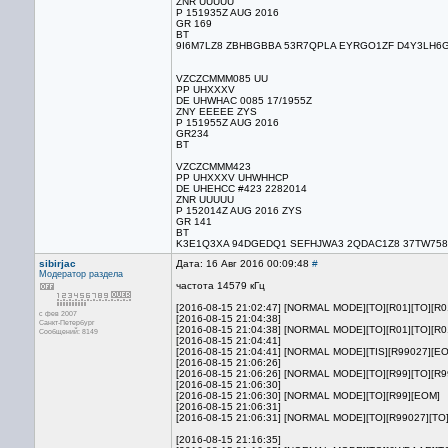
ZNR UUUUU
P 151935Z AUG 2016
GR 169
BT
9I6M7LZ8 ZBHBGBBA 53R7QPLA EYRGO1ZF D4Y3LH6G
VZCZCMMM085 UU
PP UHXXXV
DE UHWHAC 0085 17/1955Z
ZNY EEEEE ZYS
P 151955Z AUG 2016
GR234
BT
VZCZCMMM423
PP UHXXXV UHWHHCP
DE UHEHCC #423 2282014
ZNR UUUUU
P 152014Z AUG 2016 ZYS
GR 141
BT
K3E1Q3XA 94DGEDQ1 SEFHJWA3 2QDAC1Z8 37TW758
sibirjac
Дата: 16 Авг 2016 00:09:48
#
Модератор раздела
частота 14579 кГц
[2016-08-15 21:02:47] [NORMAL MODE][TO][R01][TO][R
с фев 2007
[2016-08-15 21:04:38]
Санкт-Петербург
[2016-08-15 21:04:38] [NORMAL MODE][TO][R01][TO][R01
Сообщений: 8149
[2016-08-15 21:04:41]
[2016-08-15 21:04:41] [NORMAL MODE][TIS][R99027][E
[2016-08-15 21:06:26]
[2016-08-15 21:06:26] [NORMAL MODE][TO][R99][TO][R99
[2016-08-15 21:06:30]
[2016-08-15 21:06:30] [NORMAL MODE][TO][R99][EOM]
[2016-08-15 21:06:31]
[2016-08-15 21:06:31] [NORMAL MODE][TO][R99027][TO
[2016-08-15 21:16:35]