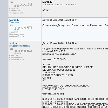
Mamadu
Марсиане начали работать.
с дек 2009
14484
Екатеринбург
Сообщений: 1991
Mamadu
Дата: 15 Авг 2016 17:38:56
#
Участник
Отметились Дезерт игл, Гранит сентри, Каппер хед, Го
с мар 2010
Надо жить у моря
Сообщений: 11738
sibirjac
Дата: 15 Авг 2016 19:16:49
#
Модератор раздела
По данному мероприятию радиосеть какая то дополните
кто такой R01 - ???
работают ALE и далее 110A
с фев 2007
Санкт-Петербург
частота 10163.5 кГц
Сообщений: 8149
aaY005
PP UHXHREG UHXVREG UHXPCF UHXACF
DE UHXXXV #0005 2281331
ZNR UUUUU
P 151331Z AUG 2016 ZYS
GR 486
BT
W0A W0A W0A DE AAM AAM AAM QRU AR
[TWS][R01][EOM] -
частота 14579 кГц
[2016-08-15 16:02:52] [NORMAL MODE][TO][R01][TO][R0
[2016-08-15 16:03:01]
[2016-08-15 16:03:01] [NORMAL MODE][TO][R01][TO][R01]
[R01][TO][R01][TO][R01][TO][R01][TO][R01][TO][R01][TO