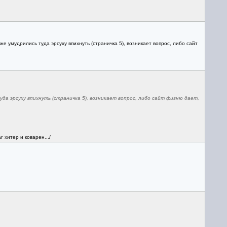
е умудрились туда эрсуху впихнуть (страничка 5), возникает вопрос, либо сайт
да эрсуху впихнуть (страничка 5), возникает вопрос, либо сайт фигню дает,
 хитер и коварен.../