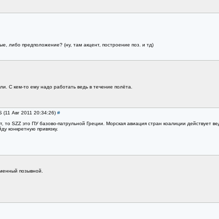
ые, либо предположение? (ну, там акцент, построение поз. и тд)
ли. С кем-то ему надо работать ведь в течение полёта.
S (11 Авг 2011 20:34:26)
#
 то SZZ это ПУ базово-патрульной Греции. Морская авиация стран коалиции действует вед
ду конкретную привязку.
сменный позывной.