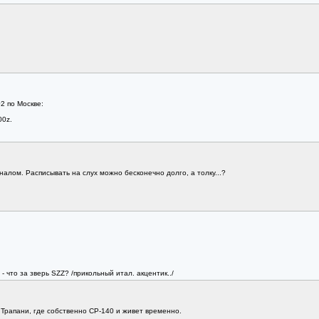
2 по Москве:
00z.
алом. Расписывать на слух можно бесконечно долго, а толку...?
 - что за зверь SZZ? /прикольный итал. акцентик../
 Трапани, где собственно СР-140 и живет временно.