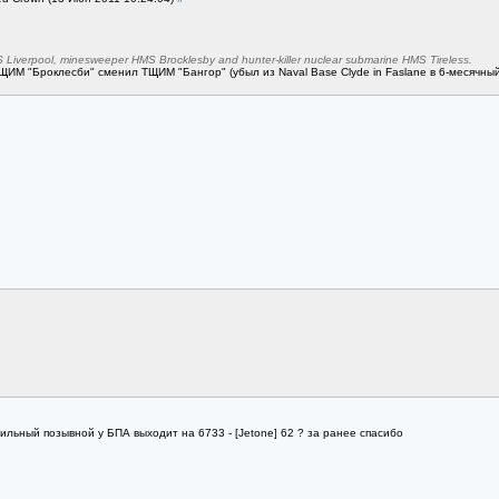
verpool, minesweeper HMS Brocklesby and hunter-killer nuclear submarine HMS Tireless.
ЩИМ "Броклесби" сменил ТЩИМ "Бангор" (убыл из Naval Base Clyde in Faslane в 6-месячный
ильный позывной у БПА выходит на 6733 - [Jetone] 62 ? за ранее спасибо