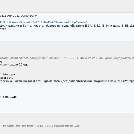
S (11 Авг 2011 00:40:10)
#
info/PublicArea/Operation%20Unified%20Protector2.php?start=0
А, Франции и Британии, стая базово-патрульной, также Е-3А, Е-3Д, Е-3Ф и даже Е-3Б. Даж
ются.
нии, стая базово-патрульной, также Е-3А, Е-3Д, Е-3Ф и даже Е-3Б. Даже умудрились ту
рут
тани
- около 20 ед.
C, 1Аврора
так и есть
жалению, частично так и есть, кроме того идет дополнительное закрытие c пом. =OUP= /враг
жно на Суде.
а Трапани, где собственно СР-140 и живет временно.