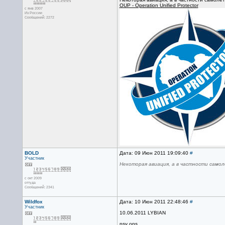
OUP - Operation Unified Protector
с янв 2007
Из России
Сообщений: 2272
BOLD
Дата: 09 Июн 2011 19:09:40
#
Участник
Некоторая авиация, а в частности само
с окт 2009
оттуда
Сообщений: 2341
Wildfox
Дата: 10 Июн 2011 22:48:46
#
Участник
10.06.2011 LYBIAN
psy ops