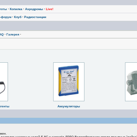
тоты
·
Копилка
·
Аэродромы
·
Live!
-форум
·
Клуб
·
Радиостанции
AQ
·
Галерея
·
нгенты
Аккумуляторы
жен.
ёт разведки наземных целей E-8C и самолёт ДРЛО Великобритании имели позывные "рейс