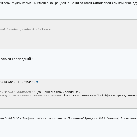
и этой группы позывных именно за Грецией, а не ни за какой Сигонеллой или кем либо др
trol Squadron,; Elefsis AFB, Greece
и записи наблюдений?
S (18 Авг 2011 22:53:03)
#
ои записи наблюдений?
да, нашел в своих запис
Ь
ках.
ой группы позывных именно за Грецией
. Вот тоже из записей -- SXA Афины, принадлежно
 на 5694 SZZ - Элефсис работал постоянно с "Орионом" Греции (ТЛФ+Савилле). Я склонен у