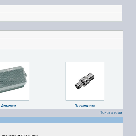
Динамики
Переходники
Поиск в теме
а" формата:
OUP
+3 цифры.