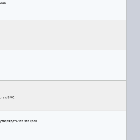
угим.
сть к ВМС.
тверждать что это грек!