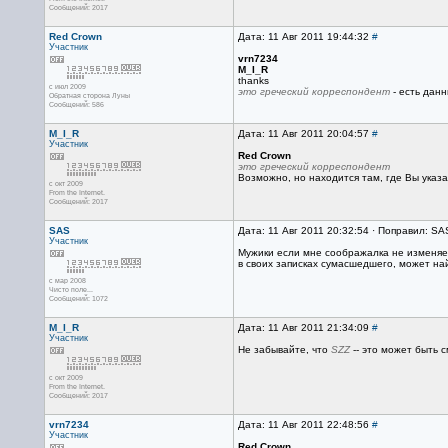
Сообщений: 2017
Red Crown
Дата: 11 Авг 2011 19:44:32
#
Участник
vrn7234
M_I_R
thanks
с июл 2009
это греческий корреспондент
- есть данн
Обратная сторона Луны
Сообщений: 586
M_I_R
Дата: 11 Авг 2011 20:04:57
#
Участник
Red Crown
это греческий корреспондент
Возможно, но находится там, где Вы указа
с окт 2009
From the Internet.
Сообщений: 2017
SAS
Дата: 11 Авг 2011 20:32:54 · Поправил: SA
Участник
Мужики если мне соображалка не изменяет,
в своих записках сумасшедшего, может най
с мар 2008
Чисто поле...
Сообщений: 1072
M_I_R
Дата: 11 Авг 2011 21:34:09
#
Участник
Не забывайте, что
SZZ
-- это может быть 
с окт 2009
From the Internet.
Сообщений: 2017
vrn7234
Дата: 11 Авг 2011 22:48:56
#
Участник
Red Crown