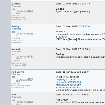
Mamadu
Дата: 03 Июл 2011 01:42:07
#
Участник
Boldog
Будет запись - будет разговор.
с мар 2010
Надо жить у моря
Сообщений: 11738
Boldog
Дата: 03 Июл 2011 02:11:37
#
Участник
MAMADU
последний сеанс мною зафиксирован в 0:0
6733 KHz
с июл 2011
IDR This is [Jetone] 62 - normal operation 20
Севастополь
Сообщений: 2
Mamadu
Дата: 03 Июл 2011 17:16:55
#
Участник
Boldog
Имелось ввиду звуковой файл с Вашим сигн
с мар 2010
Надо жить у моря
Сообщений: 11738
Red Crown
Дата: 11 Авг 2011 00:01:38
#
Участник
21.04-21.58 10/08/11
Odyssey-61 - SZZ
http://zalil.ru/31538136
с июл 2009
http://zalil.ru/31538150
Обратная сторона Луны
+++++++++++++++++
Сообщений: 586
Вопрос к Ув. участникам: может, кто в курсе
SAS
Дата: 11 Авг 2011 00:13:24
#
Участник
Red Crown
что за зверь SZZ
скорее всего наземка на