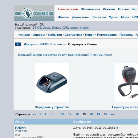
·
Наш магазин
·
Объявления
·
Рейтинг
·
Статьи
·
Час
·
Файлы
·
Диапазоны
·
Сигналы
·
Музей
·
Mods
·
LPD
На сайте: гостей - 57,
участников - 6 [
r75
,
alexis
,
Simon
,
XOR
,
andory
,
melom
]
·
Начало
·
Опросы
·
События
·
Статистика
·
Поиск
·
Регистрация
·
Правила
·
F
Форум
—›
NATO Scanner
—›
Операция в Ливии
Большой выбор аксессуаров для радиостанций и приемников!
Зарядные устройства
Гарнитуры и та
Страница:
««
...
»»
1
2
3
16
17
18
19
20
21
22
Автор
Сообщение
РУБИН
Дата: 09 Июн 2011 00:15:51
#
Участник
Ещё интересный факт сегодня был обнару
Некоторая авиация, а в частности самол