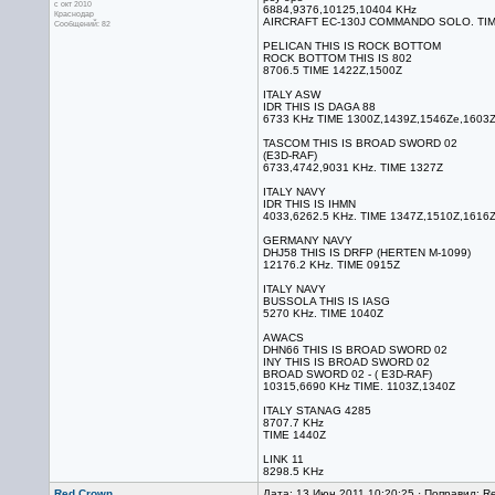
с окт 2010
6884,9376,10125,10404 KHz
Краснодар
AIRCRAFT EC-130J COMMANDO SOLO. TIM
Сообщений: 82
PELICAN THIS IS ROCK BOTTOM
ROCK BOTTOM THIS IS 802
8706.5 TIME 1422Z,1500Z
ITALY ASW
IDR THIS IS DAGA 88
6733 KHz TIME 1300Z,1439Z,1546Ze,1603
TASCOM THIS IS BROAD SWORD 02
(E3D-RAF)
6733,4742,9031 KHz. TIME 1327Z
ITALY NAVY
IDR THIS IS IHMN
4033,6262.5 KHz. TIME 1347Z,1510Z,1616
GERMANY NAVY
DHJ58 THIS IS DRFP (HERTEN M-1099)
12176.2 KHz. TIME 0915Z
ITALY NAVY
BUSSOLA THIS IS IASG
5270 KHz. TIME 1040Z
AWACS
DHN66 THIS IS BROAD SWORD 02
INY THIS IS BROAD SWORD 02
BROAD SWORD 02 - ( E3D-RAF)
10315,6690 KHz TIME. 1103Z,1340Z
ITALY STANAG 4285
8707.7 KHz
TIME 1440Z
LINK 11
8298.5 KHz
Red Crown
Дата: 13 Июн 2011 10:20:25 · Поправил: R