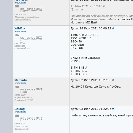
Участник
17 Май 2011 22:13:42 #
Цитата
с июл 2009
От англичан сейчас воюют: destroyer HMS Li
Обратная сторона Луны
Источник: газета Дейли Мейл.
- 6 июня Т
Сообщений: 586
Источник: МО Влб
Wildfox
Дата: 24 Июн 2011 05:00:12
#
Участник
4196 KHz J3E/USB
1951 Z-2013 Z
B7O-ITA
с окт 2010
9DE-GER
Краснодар
2XY-TUR
Сообщений: 82
2742.5 KHz J3E/USB
2222 Z
S THIS IS J
J THIS IS C
J THIS IS S
Mamadu
Дата: 02 Июл 2011 18:27:33
#
Участник
На 10404 Командо Соло с PsyOps.
с мар 2010
Надо жить у моря
Сообщений: 11738
Boldog
Дата: 03 Июл 2011 01:22:37
#
Участник
ребята подскажите пожалуйста, какой прав
с июл 2011
Севастополь
Сообщений: 2