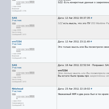
SZZ- Есть конкретные данные о закреплени
с мая 2008
Воронеж
Сообщений: 1735
SAS
Дата: 12 Авг 2011 00:37:35
#
Участник
SZZ
есть мысль, что это ПУ
353 Maritime Pa
с мар 2008
Чисто поле...
Сообщений: 1072
vrn7234
Дата: 12 Авг 2011 23:11:49
#
Участник
Это только мысль или Вы посмотрели сво
с мая 2008
Воронеж
Сообщений: 1735
SAS
Дата: 18 Авг 2011 22:52:04 · Поправил: SA
Участник
vrn7234
Это только мысль или Вы посмотрели св
Вы кстати были правы про
закреплении эт
с мар 2008
Чисто поле...
Сообщений: 1072
Nitishead
Дата: 23 Авг 2011 22:19:02
#
Участник
Уважаемый MIR я два раза был в тех краях
с фев 2010
Северодвинск
Сообщений: 76