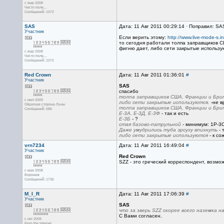
с мар 2008
Чисто поле...
Сообщений: 1072
SAS
Дата: 11 Авг 2011 00:29:14 · Поправил: SA
Участник
Если верить этому:
http://www.live-mode-s.
то сегодня работали толпа заправщиков СШ
фигню дает, либо сети закрытые использу
с мар 2008
Чисто поле...
Сообщений: 1072
Red Crown
Дата: 11 Авг 2011 01:36:01
#
Участник
SAS
спасибо
толпа заправщиков США, Франции и Брита
с июл 2009
либо сети закрытые используются.
-не в
Обратная сторона Луны
толпа заправщиков США, Франции и Бри
Сообщений: 586
Е-3А, Е-3Д, Е-3Ф
- так и есть
Е-3Б
- ?
стая базово-патрульной
- минимум: 1P-3
Даже умудрились туда эрсуху впихнуть
- 
либо сети закрытые используются
- к со
vrn7234
Дата: 11 Авг 2011 16:49:04
#
Участник
Red Crown
SZZ - это греческий корреспондент, возмо
с мая 2008
Воронеж
Сообщений: 1735
M_I_R
Дата: 11 Авг 2011 17:06:39
#
Участник
SAS
что за зверь SZZ скорее всего наземка н
С Вами согласен.
с окт 2009
From the Internet.