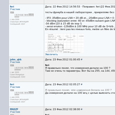
feri
Дата: 22 Фев 2012 14:56:53 · Поправил: feri (22 Фев 20
Участник
тесты функуба в нашей лаборатории , прикрепляю без
- IP3 -35dBm pour LNA = 20 dB et...-20dBm pour LNA = 0 
с апр 2005
- blocking (saturation entre -60 et -45dBm suivant gain LNA)
Страсбург ФРАНЦИЯ
-34 dBm (10 à 15 dB de trop !)
Сообщений: 2637
- sensi environ -126dBm à 100 MHz pour 10 dB de S+b/b 
En résumé : tient pas les niveaux forts, mettre un filtre de
Увеличить
john_qkk
Дата: 23 Фев 2012 01:00:45
#
Участник
feri
Я правильно понял, что измерения делали на 100 ?
Там не очень то параметры. Вот бы на 255, на 144, 45
с авг 2003
Санкт-Петербург
Сообщений: 4343
feri
Дата: 23 Фев 2012 02:05:27
#
Участник
Я правильно понял, что измерения делали на 100 ?
Да измерения делали на 100 мгц с целью выяснить сто
с апр 2005
Страсбург ФРАНЦИЯ
Сообщений: 2637
RN3ZF
Дата: 23 Фев 2012 02:38:00
#
Участник
feri