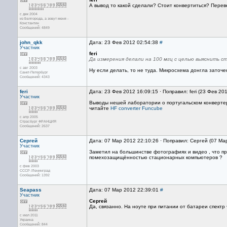
А вывод то какой сделали? Стоит конвертиться? Перев
с дек 2004
из Белгорода, а зовут меня -
Константин
Сообщений: 4849
john_qkk
Дата: 23 Фев 2012 02:54:38
#
Участник
feri
Да измерения делали на 100 мгц с целью выяснить с
с авг 2003
Ну если делать, то не туда. Микросхема донгла заточе
Санкт-Петербург
Сообщений: 4343
feri
Дата: 23 Фев 2012 16:09:15 · Поправил: feri (23 Фев 20
Участник
Выводы нешей лаборатории о португальском конверте
читайте
HF converter Funcube
с апр 2005
Страсбург ФРАНЦИЯ
Сообщений: 2637
Сергей
Дата: 07 Мар 2012 22:10:26 · Поправил: Сергей (07 Ма
Участник
Заметил на большинстве фотографиях и видео , что пр
помехозащищённостью стационарных компьютеров ?
с фев 2003
СССР /Ленинград
Сообщений: 1392
Seapass
Дата: 07 Мар 2012 22:39:01
#
Участник
Сергей
Да, связанно. На ноуте при питании от батареи спектр
с июл 2011
Украина
Сообщений: 844