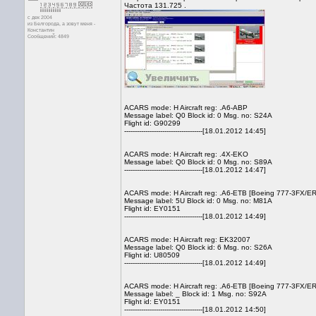
Частота 131.725 .
с дек 2004
из Белгорода, а зовут меня -
Константин
Сообщений: 4849
ACARS mode: H Aircraft reg: .A6-ABP
Message label: Q0 Block id: 0 Msg. no: S24A
Flight id: G90299
-------------------------------------[18.01.2012 14:45]
ACARS mode: H Aircraft reg: .4X-EKO
Message label: Q0 Block id: 0 Msg. no: S89A
-------------------------------------[18.01.2012 14:47]
ACARS mode: H Aircraft reg: .A6-ETB [Boeing 777-3FX/ER 
Message label: 5U Block id: 0 Msg. no: M81A
Flight id: EY0151
-------------------------------------[18.01.2012 14:49]
ACARS mode: H Aircraft reg: EK32007
Message label: Q0 Block id: 6 Msg. no: S26A
Flight id: U80509
-------------------------------------[18.01.2012 14:49]
ACARS mode: H Aircraft reg: .A6-ETB [Boeing 777-3FX/ER 
Message label: _ Block id: 1 Msg. no: S92A
Flight id: EY0151
-------------------------------------[18.01.2012 14:50]