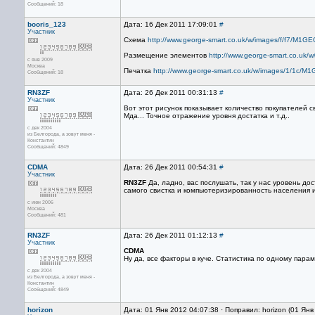
Сообщений: 18
booris_123
Дата: 16 Дек 2011 17:09:01
#
Участник
Схема
http://www.george-smart.co.uk/w/images/f/f7/M
Размещение элементов
http://www.george-smart.co.u
с янв 2009
Москва
Печатка
http://www.george-smart.co.uk/w/images/1/1c/
Сообщений: 18
RN3ZF
Дата: 26 Дек 2011 00:31:13
#
Участник
Вот этот рисунок показывает количество покупателей с
Мда... Точное отражение уровня достатка и т.д..
с дек 2004
из Белгорода, а зовут меня -
Константин
Сообщений: 4849
CDMA
Дата: 26 Дек 2011 00:54:31
#
Участник
RN3ZF
Да, ладно, вас послушать, так у нас уровень до
самого свистка и компьютеризированность населения 
с июн 2006
Москва
Сообщений: 481
RN3ZF
Дата: 26 Дек 2011 01:12:13
#
Участник
CDMA
Ну да, все факторы в куче. Статистика по одному пара
с дек 2004
из Белгорода, а зовут меня -
Константин
Сообщений: 4849
horizon
Дата: 01 Янв 2012 04:07:38 · Поправил: horizon (01 Ян