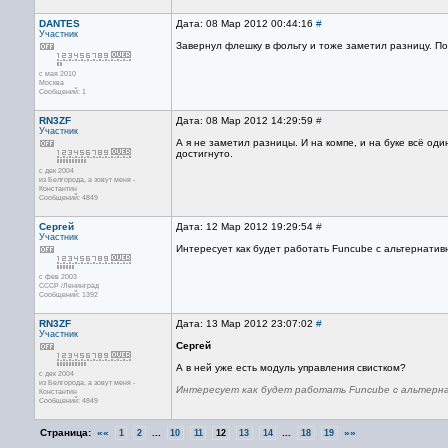
DANTES
Дата: 08 Мар 2012 00:44:16
#
Участник
Завернул флешку в фольгу и тоже заметил разницу. По
с мая 2010
Москва
Сообщений: 1
RN3ZF
Дата: 08 Мар 2012 14:29:59
#
Участник
А я не заметил разницы. И на компе, и на буке всё од
достигнуто.
с дек 2004
из Белгорода, а зовут меня -
Константин
Сообщений: 4849
Сергей
Дата: 12 Мар 2012 19:29:54
#
Участник
Интересует как будет работать Funcube с альтернати
с фев 2003
СССР /Ленинград
Сообщений: 1392
RN3ZF
Дата: 13 Мар 2012 23:07:02
#
Участник
Сергей
А в ней уже есть модуль управления свистком?
с дек 2004
из Белгорода, а зовут меня -
Интересует как будет работать Funcube с альтерна
Константин
Сообщений: 4849
Страница:
««
...
...
»»
1
2
10
11
12
13
14
18
19