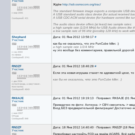
Участник
Ждём
http://sdr.osmocom.org/trac/
The standard firmware image exports a composite USB devi
с мар 2006
A USB standard audio class device (for actual received b
.
A USB CDC-ACM serial device (for hardware control like tu
Сообщений: 431
The audio class device offers (at least) two sample rates:
a high sample rate (1/2/4 MHz) for USB Audio drivers like t
a low sample rate of 96 kHz (possibly 128 kHz) to work w
Shephard
Дата: 01 Янв 2012 13:58:17
#
Участник
как бы не оказалось, что это FunCube killer. :)
a high sample rate 1/2/4 MHz
ну это вообще без комментариев, правильной дорогой
с сен 2003
из эфира
Сообщений: 3741
RN3ZF
Дата: 01 Янв 2012 18:46:28
#
Участник
Если эта новая игрушка станет по адекватной цене, то
как бы не оказалось, что это FunCube killer. :)
с дек 2004
из Белгорода, а зовут меня -
Константин
Сообщений: 4849
RK6AJE
Дата: 01 Янв 2012 19:19:13 · Поправил: RK6AJE (01 Ян
Участник
Прикидочно по фото: Антенна -> СВЧ смеситель -> ква
Вход БЕЗ предварительной фильтрации! Достаточно ин
с мая 2007
Оттуда
Сообщений: 848
RN3ZF
Дата: 18 Янв 2012 14:40:40 · Поправил: RN3ZF (18 Янв
Участник
Попробовал настройть FCD на приём ACARS. Всё работ