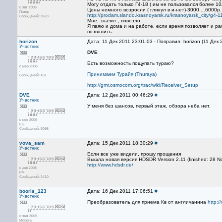
Могу отдать только Г4-18 ( им не пользовался более 10
с авг 2005
Цены немного возросли ( глянул в и-нет)-3000....6000р.
Питер
http://prodam.slando.krasnoyarsk.ru/krasnoyarsk_city/g4
Сообщений: 9573
Мне, значит , повезло.
Я паяю и дома и на работе, если время позволяет и раб
позволить.
horizon
Дата: 11 Дек 2011 23:01:03 · Поправил: horizon (11 Дек
Участник
DVE
Есть возможность пощупать тураю?
с мар 2006
.
Принимаем Турайя (Thuraya)
Сообщений: 431
http://gmr.osmocom.org/trac/wiki/Receiver_Setup
DVE
Дата: 12 Дек 2011 00:46:29
#
Участник
У меня без шансов, первый этаж, обзора неба нет.
с ноя 2006
EU
Сообщений: 5098
vova_sam
Дата: 15 Дек 2011 18:30:29
#
Участник
Если все уже видели, прошу прощения
Вышла новая версия HDSDR Version 2.11 (finished: 28 N
http://www.hdsdr.de/
с дек 2008
РФ
Сообщений: 1410
booris_123
Дата: 16 Дек 2011 17:06:51
#
Участник
Преобразователь для приема Кв от англичанина
http:
с янв 2009
Москва