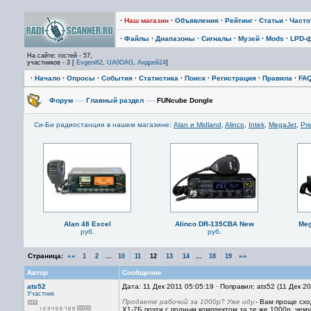
·
Наш магазин
·
Объявления
·
Рейтинг
·
Статьи
·
Част
·
Файлы
·
Диапазоны
·
Сигналы
·
Музей
·
Mods
·
LPD-
На сайте: гостей - 57,
участников - 3 [
Evgeni62
,
UA0OAG
,
Андрей24
]
·
Начало
·
Опросы
·
События
·
Статистика
·
Поиск
·
Регистрация
·
Правила
·
FA
Форум
—›
Главный раздел
—›
FUNcube Dongle
Си-Би радиостанции в нашем магазине
:
Alan и Midland
,
Alinco
,
Intek
,
MegaJet
,
Pre
Alan 48 Excel
Alinco DR-135CBA New
Meg
руб.
руб.
Страница:
««
...
...
»»
1
2
10
11
12
13
14
18
19
Автор
Сообщение
ats52
Дата: 11 Дек 2011 05:05:19 · Поправил: ats52 (11 Дек 2
Участник
Продаете рабочий за 1000р? Уже иду.
- Вам проще схо
Х1-7Б почти с полным комплектом за те же 1000р, чему