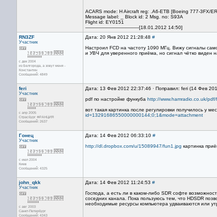
ACARS mode: H Aircraft reg: .A6-ETB [Boeing 777-3FX/ER 
Message label: _ Block id: 2 Msg. no: S93A
Flight id: EY0151
-------------------------------------[18.01.2012 14:50]
RN3ZF
Дата: 20 Янв 2012 21:28:48
#
Участник
Настроил FCD на частоту 1090 МГц. Вижу сигналы само
и УВЧ для уверенного приёма, но сигнал чётко виден н
с дек 2004
из Белгорода, а зовут меня -
Константин
Сообщений: 4849
feri
Дата: 13 Фев 2012 22:37:46 · Поправил: feri (14 Фев 20
Участник
pdf по настройке функуба
http://www.hamradio.co.uk/pdf
вот такая картинка после регулировки получилось у м
с апр 2005
id=13291686550000000144;0;1&mode=attachment
Страсбург ФРАНЦИЯ
Сообщений: 2637
Гонец
Дата: 14 Фев 2012 06:33:10
#
Участник
http://dl.dropbox.com/u/15089947/fun1.jpg
картинка приём
с июл 2004
Киев
Сообщений: 4325
john_qkk
Дата: 14 Фев 2012 11:24:53
#
Участник
Господа, а есть ли в каком-либо SDR софте возможност
соседних канала. Пока пользуюсь тем, что HDSDR позво
необходимые ресурсы компьютера удваиваются или ут
с авг 2003
Санкт-Петербург
Сообщений: 4343