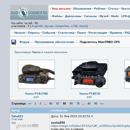
·
Наш магазин
·
Объявления
·
Рейтинг
·
Статьи
·
Част
·
Файлы
·
Диапазоны
·
Сигналы
·
Музей
·
Mods
·
LPD-
На сайте: гостей - 60,
участников - 5 [
Evgeni62
,
Шухарт
,
DangerAlex
,
ic746
,
nikylin
]
·
Начало
·
Опросы
·
События
·
Статистика
·
Поиск
·
Регистрация
·
Правила
·
FA
Форум
—›
Программное обеспечение
—›
Поделитесь MotoTRBO CPS
Трансиверы
Yaesu
в нашем магазине
Yaesu FT-817ND
Yaesu FT-857D
руб.
руб.
Страница:
««
...
...
»»
1
2
66
67
68
69
70
84
85
Автор
Сообщение
Toha821
Дата: 31 Янв 2023 20:32:52
#
Участник
sasha555
https://mega.nz/folder/JlYXAaYJ#I_vdGRAivL0pUtt0Zeg9
я ему про это и говорю