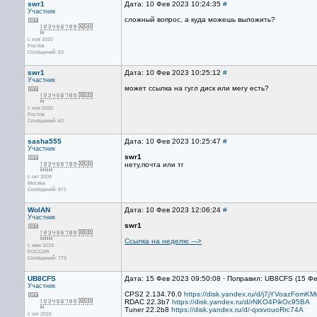
swr1
Дата: 10 Фев 2023 10:24:35
#
Участник
сложный вопрос, а куда можешь выложить?
с ноя 2020
Ростов
Сообщений: 63
swr1
Дата: 10 Фев 2023 10:25:12
#
Участник
может ссылка на гугл диск или мегу есть?
с ноя 2020
Ростов
Сообщений: 63
sasha555
Дата: 10 Фев 2023 10:25:47
#
Участник
swr1
нету,почта или тг
с окт 2009
Москва
Сообщений: 971
WolAN
Дата: 10 Фев 2023 12:06:24
#
Участник
swr1
Ссылка на неделю --->
с июн 2019
РОССИЯ
Сообщений: 773
UB8CFS
Дата: 15 Фев 2023 09:50:08 · Поправил: UB8CFS (15 Ф
Участник
CPS2 2.134.76.0
https://disk.yandex.ru/d/j7jYVoazFomK
RDAC 22.3b7
https://disk.yandex.ru/d/rNKO4PikOc95BA
Tuner 22.2b8
https://disk.yandex.ru/d/-qxxvouoRrc74A
с окт 2015