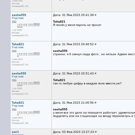
с мая 2021
Россия
Сообщений: 133
sasha555
Дата: 31 Янв 2023 20:41:39
#
Участник
Toha821
Я понял,у меня пароль не просит
с окт 2009
Москва
Сообщений: 971
Toha821
Дата: 31 Янв 2023 20:46:52
#
Участник
sasha555
странно. я б скинул сюда фото , но нельзя. Админ мес
с мая 2021
Россия
Сообщений: 133
sasha555
Дата: 31 Янв 2023 20:51:43
#
Участник
Toha821
так то любую цифру в каждом поле ввести,не?
с окт 2009
Москва
Сообщений: 971
Toha821
Дата: 31 Янв 2023 21:00:56
#
Участник
sasha555
у меня все это дело на планшете работает. удивительн
подцепить или на стационаре на винду переключусь и 
с мая 2021
Россия
Сообщений: 133
swr1
Дата: 03 Фев 2023 13:27:23
#