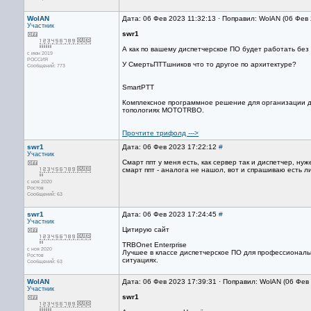
WolAN
Дата: 06 Фев 2023 11:32:13 · Поправил: WolAN (06 Фев
Участник
swr1
А как по вашему диспетчерское ПО будет работать без
с июн 2019
РОССИЯ
У СмертьПТТшников что то другое по архитектуре?
Сообщений: 773
SmartPTT
Комплексное программное решение для организации д
топологиях MOTOTRBO.
Прочтите трифолд --->
swr1
Дата: 06 Фев 2023 17:22:12
#
Участник
Смарт ппт у меня есть, как сервер так и диспетчер, н
смарт ппт - аналога не нашол, вот и спрашиваю есть л
с ноя 2020
Ростов
Сообщений: 63
swr1
Дата: 06 Фев 2023 17:24:45
#
Участник
Цитирую сайт
TRBOnet Enterprise
с ноя 2020
Лучшее в классе диспетчерское ПО для профессиональ
Ростов
ситуациях.
Сообщений: 63
WolAN
Дата: 06 Фев 2023 17:39:31 · Поправил: WolAN (06 Фев
Участник
swr1