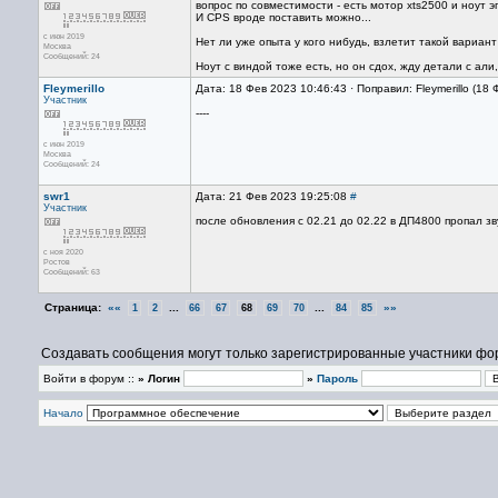
вопрос по совместимости - есть мотор xts2500 и ноут 
И CPS вроде поставить можно...
с июн 2019
Нет ли уже опыта у кого нибудь, взлетит такой вариант
Москва
Сообщений: 24
Ноут с виндой тоже есть, но он сдох, жду детали с али
Fleymerillo
Дата: 18 Фев 2023 10:46:43 · Поправил: Fleymerillo (18
Участник
----
с июн 2019
Москва
Сообщений: 24
swr1
Дата: 21 Фев 2023 19:25:08
#
Участник
после обновления с 02.21 до 02.22 в ДП4800 пропал з
с ноя 2020
Ростов
Сообщений: 63
Страница:
««
...
...
»»
1
2
66
67
68
69
70
84
85
Создавать сообщения могут только зарегистрированные участники фо
Войти в форум ::
» Логин
»
Пароль
Начало