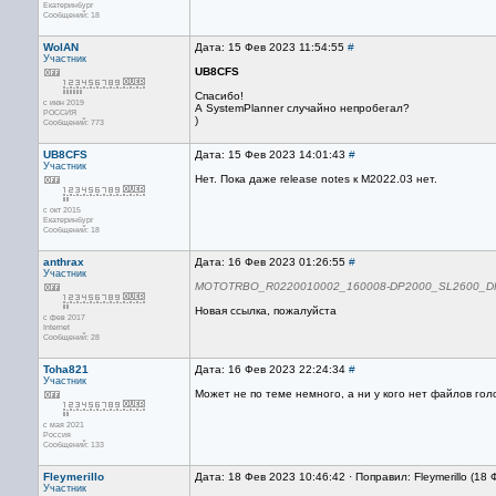
Екатеринбург
Сообщений: 18
WolAN
Дата: 15 Фев 2023 11:54:55
#
Участник
UB8CFS
Спасибо!
с июн 2019
А SystemPlanner случайно непробегал?
РОССИЯ
)
Сообщений: 773
UB8CFS
Дата: 15 Фев 2023 14:01:43
#
Участник
Нет. Пока даже release notes к M2022.03 нет.
с окт 2015
Екатеринбург
Сообщений: 18
anthrax
Дата: 16 Фев 2023 01:26:55
#
Участник
MOTOTRBO_R0220010002_160008-DP2000_SL2600_DP3
Новая ссылка, пожалуйста
с фев 2017
Internet
Сообщений: 28
Toha821
Дата: 16 Фев 2023 22:24:34
#
Участник
Может не по теме немного, а ни у кого нет файлов гол
с мая 2021
Россия
Сообщений: 133
Fleymerillo
Дата: 18 Фев 2023 10:46:42 · Поправил: Fleymerillo (18
Участник