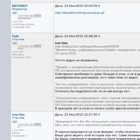
БЕГЕМОТ
Дата: 23 Ноя 2010 20:04:05
#
Модератор
http://deepkick.info/gunsru/pop.gif
с авг 2004
из ниоткуда в никуда
Сообщений: 9653
Fath
Дата: 23 Ноя 2010 20:48:26
#
Участник
iron lion
http://habrahabr.ru/blogs/infosecurity/99804/
"Может быть, информационная бомба «взорвется» на
с мая 2007
22 июля 2010
Ярославль
Сообщений: 2320
Что-то видно не взорвалась.
"Правда, с аппаратным обеспечением небольшая заг
ПО аппаратной начинкой (то есть устройством перех
Собственно проблема-то даже больше в этом, а не в д
зашифрованных разговоров, но и таких пока не видно.
"Но они утверждают, что в принципе, даже разраба
позволяют без проблем перехватить практически люб
Хотелось бы подробностей, но их как всегда нет.
"Специалисты утверждают, что с таким программны
себестоимость такого взлома настолько уменьшаетс
ПО для прослушки разговоров по мобильному телефон
В принципе вот в этом-то ничего особо фантастическог
iron lion
Дата: 23 Ноя 2010 22:27:50
#
Участник
Уважаемый iron lion Вы специально зарегистрировал
Мне, вот, не очень верится в правдивость истории.
с ноя 2010
Я зарегистрировался на этом форуме, чтобы получит
Москва
Ваше дело верить этой истории или нет. Сами понимае
Сообщений: 5
бы Ваши сомнения в правдивости были подкреплены ар