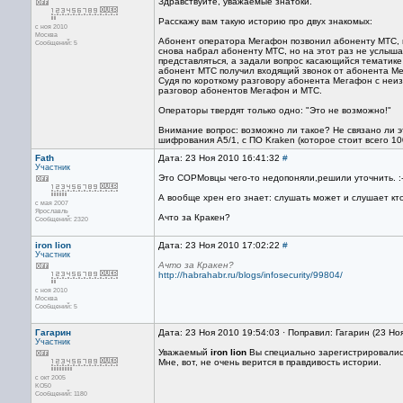
Здравствуйте, уважаемые знатоки.
Расскажу вам такую историю про двух знакомых:
с ноя 2010
Москва
Абонент оператора Мегафон позвонил абоненту МТС, п
Сообщений: 5
снова набрал абоненту МТС, но на этот раз не услыша
представляться, а задали вопрос касающийся тематик
абонент МТС получил входящий звонок от абонента Мег
Судя по короткому разговору абонента Мегафон с неи
разговор абонентов Мегафон и МТС.
Операторы твердят только одно: "Это не возможно!"
Внимание вопрос: возможно ли такое? Не связано ли 
шифрования A5/1, с ПО Kraken (которое стоит всего 1000у
Fath
Дата: 23 Ноя 2010 16:41:32
#
Участник
Это СОРМовцы чего-то недопоняли,решили уточнить. :-
А вообще хрен его знает: слушать может и слушает кто,
с мая 2007
Ярославль
Ачто за Кракен?
Сообщений: 2320
iron lion
Дата: 23 Ноя 2010 17:02:22
#
Участник
Ачто за Кракен?
http://habrahabr.ru/blogs/infosecurity/99804/
с ноя 2010
Москва
Сообщений: 5
Гагарин
Дата: 23 Ноя 2010 19:54:03 · Поправил: Гагарин (23 Но
Участник
Уважаемый
iron lion
Вы специально зарегистрировалис
Мне, вот, не очень верится в правдивость истории.
с окт 2005
KO50
Сообщений: 1180