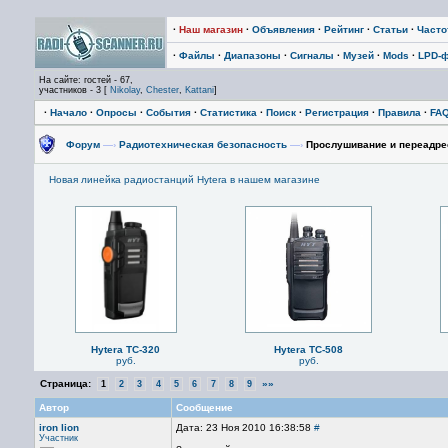
·
Наш магазин
·
Объявления
·
Рейтинг
·
Статьи
·
Част
·
Файлы
·
Диапазоны
·
Сигналы
·
Музей
·
Mods
·
LPD-
На сайте: гостей - 67,
участников - 3 [
Nikolay
,
Chester
,
Kattani
]
·
Начало
·
Опросы
·
События
·
Статистика
·
Поиск
·
Регистрация
·
Правила
·
FA
Форум
—›
Радиотехническая безопасность
—›
Прослушивание и переадрес
Новая линейка радиостанций Hytera в нашем магазине
Hytera TC-320
Hytera TC-508
руб.
руб.
Страница:
»»
1
2
3
4
5
6
7
8
9
Автор
Сообщение
iron lion
Дата: 23 Ноя 2010 16:38:58
#
Участник