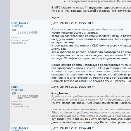
Переадресацию вызова (у абонента в ОАЭ всё вык
В МТС сказали о неком "нарушении адресования вызова
Ну бог с ним. Правда, загадкой осталось - кто оплачив
Удачи.
Port_loader
Дата: 26 Фев 2011 19:27:10
#
Участник
Расскажу вам такую историю про двух знакомых:
Нечто похожее было у знакомых.
Товарищ разговаривал со своим коллегой поздно вечер
с мая 2007
на другой номер (типа потом всё объясню). Хоть и врем
Откуда дровишки?
первую очередь.
Сообщений: 334
Утром выяснил, что коллега СМС ему не слал и у опера
Дубль два.
Тёща коллеги по работе, только что поговорила со св
сообщает ей, что попал в милицию с наркотиками 8о! Б
порядке. Телефон не терял, никому не давал звонить.
Вроде как эти ребята используют оборудование типа ми
И в совокупности база + комп + ПО на дистанции 100 м
а задали вопрос касающийся тематике предыдущего
слышать разговор они не могут, но то, что абоненты р
абонент с кем-то поговорил. Ребята эти в тот момент 
Вобщем я такое объяснение слышал этим "чудесам". М
Fath
Дата: 26 Фев 2011 19:33:50
#
Участник
Port_loader
Вроде как эти ребята используют оборудование типа
И в совокупности база + комп + ПО на дистанции 100
с мая 2007
Ну это, право, не знаю... Специалисты пояснят, наскол
Ярославль
Сообщений: 2320
слышать разговор они не могут, но то, что абонент
Тёща коллеги по работе, только что поговорила со 
тот сообщает ей, что попал в милицию с наркотик
Тут тогда нужно им как-то иметь привязку мобылки к аб
дочь, или вообще сантехник дядя Вася. Либо проявить
Port_loader
Дата: 26 Фев 2011 19:47:48
#