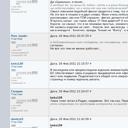
Да нормально, я понял...
А вообще да: ну цена-то ладно, пусть и в разы боль
с янв 2006
на себя телефон, но к сети-то она как подключится?
Mykolaiv
Смысл описания подобной фигни сводится к тому, что о
Сообщений: 545
Но это все в теории и в двух словах. Моих очень небол
рассказывал, как они ГСМ слушали - фигня, делается о
Я пытать начал - шо такое образ :)? Чем давится? А 
Короче, он сказал, что я не понимаю простых, элемент
Но назвать изделие не смог... Короче, все, как всегда 
как в анекдоте : Конечно, правда. Только не "Волгу", а 
Port_loader
Дата: 26 Фев 2011 20:37:25
#
Участник
а действительно если подумать, то понимаешь, что 
согласен.
Но все это тем не менее работает...
с мая 2007
Откуда дровишки?
Сообщений: 334
keks139
Дата: 26 Фев 2011 21:15:57
#
Участник
В последнем или предпоследнем журнале компьютерби
БС обеспечивает связь в радиусе предприятия или оф
мест или подвалов. Подключается к общей сети операт
с сен 2009
страницу и номер журнала указать.
Псков
Сообщений: 15
Гагарин
Дата: 26 Фев 2011 21:24:07
#
Участник
keks139
Такое тоже читал в Радио, недавнем. Это так наз. Пик
сети оператора по средствам интернета на выходе e
с окт 2005
KO50
Сообщений: 1180
dmitry22
Дата: 26 Фев 2011 21:42:56
#
Участник
keks139