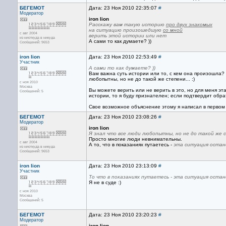
БЕГЕМОТ
Дата: 23 Ноя 2010 22:35:07
#
Модератор
iron lion
Расскажу вам такую историю
про двух знакомых
на ситуацию произошедшую
со мной
с авг 2004
верить этой истории или нет
из ниоткуда в никуда
А сами то как думаете? ))
Сообщений: 9653
iron lion
Дата: 23 Ноя 2010 22:53:49
#
Участник
А сами то как думаете? ))
Вам важна суть истории или то, с кем она произошла
любопытны, но не до такой же степени... :)
с ноя 2010
Москва
Вы можете верить или не верить в это, но для меня э
Сообщений: 5
истории, то я буду признателен; если подтвердит обра
Свое возможное объяснение этому я написал в первом 
БЕГЕМОТ
Дата: 23 Ноя 2010 23:08:26
#
Модератор
iron lion
Я знал что все люди любопытны, но не до такой же ст
Просто многие люди невнимательны.
с авг 2004
А то, что в показаниях путаетесь -
эта ситуация остан
из ниоткуда в никуда
Сообщений: 9653
iron lion
Дата: 23 Ноя 2010 23:13:09
#
Участник
То что в показаниях путаетесь - эта ситуация остан
Я не в суде :)
с ноя 2010
Москва
Сообщений: 5
БЕГЕМОТ
Дата: 23 Ноя 2010 23:20:23
#
Модератор
iron lion