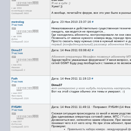
Я не в суде :)
Хуже! ))
с авг 2004
из ниоткуда в никуда
А вообще, почитайте форум, все это уже было в разны
Сообщений: 9653
metrolog
Дата: 23 Ноя 2010 23:37:16
#
Участник
Немаловажная и действительно существенная техническ
ожидать, как водится не приходится...
Где находились абоненты, контролировали ли они свои 
с авг 2006
Позвонить от имени нужного номера ведь гораздо прощ
Дубна
Просто сказать пару нужных слов в нужный момент и д
Сообщений: 1614
первый (конфиденциальный) разговор абонентов Ме
Dima37
Дата: 14 Фев 2011 03:08:42
#
Участник
Абонент оператора Мегафон позвонил абоненту МТ
Здравствуйте уважаемые форумчане! У меня вопросс, в
сетей GSM? Буду рад пообщаться с такими,и по возможн
с янв 2011
Иваново
Сообщений: 2
Fath
Дата: 14 Фев 2011 11:19:13
#
Участник
Dima37
вот интерессно у кого нибудь получилось настроить
Вот на этой стадии обычно эти темы и умирают. :-)
с мая 2007
Ярославль
Сообщений: 2320
РУБИН
Дата: 14 Фев 2011 11:49:11 · Поправил: РУБИН (14 Фев
Участник
Схожая ситуация происходила со мной и моим родстве
Два одинаковых оператора сотовой связи, МТС
("Радо
Дозвониться мог, непонятно каким образом. При звонке
с янв 2007
понимал чего я от него хочу. Но при этом абонент, пра
Из России
Проверял:
Сообщений: 2272
Правильность набора номера - международный фо