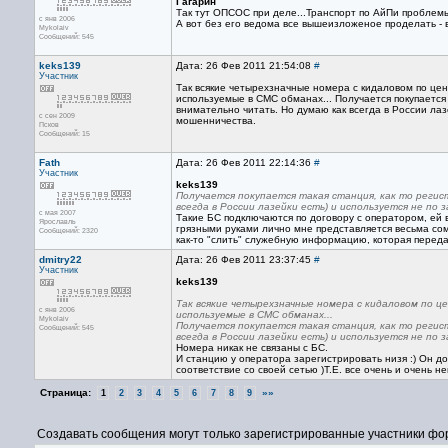
Гагарин
Так тут ОПСОС при деле...Транспорт по АйПи проблемы
с янв 2006
А вот без его ведома все вышеизложеное проделать - в
Mykolaiv
Сообщений: 545
keks139
Дата: 26 Фев 2011 21:54:08
#
Участник
Так всякие четырехзначные номера с кидаловом по ц
используемые в СМС обманах... Получается покупается 
внимательно читать. Но думаю как всегда в России ла
с сен 2009
мошенничества.
Псков
Сообщений: 15
Fath
Дата: 26 Фев 2011 22:14:36
#
Участник
keks139
Получается покупается такая станция, как то регис
всегда в России лазейки есть) и используется не по
с мая 2007
Такие БС подключаются по договору с оператором, ей 
Ярославль
грязными руками лично мне представляется весьма сом
Сообщений: 2320
как-то "слить" служебную информацию, которая переда
dmitry22
Дата: 26 Фев 2011 23:37:45
#
Участник
keks139
Так всякие четырехзначные номера с кидаловом по
с янв 2006
используемые в СМС обманах...
Mykolaiv
Получается покупается такая станция, как то регис
Сообщений: 545
всегда в России лазейки есть) и используется не по
Номера никак не связаны с БС.
И станцию у оператора зарегистрировать низя :) Он д
соответствие со своей сетью )Т.Е. все очень и очень не
Страница:
»»
1
2
3
4
5
6
7
8
9
Создавать сообщения могут только зарегистрированные участники фо