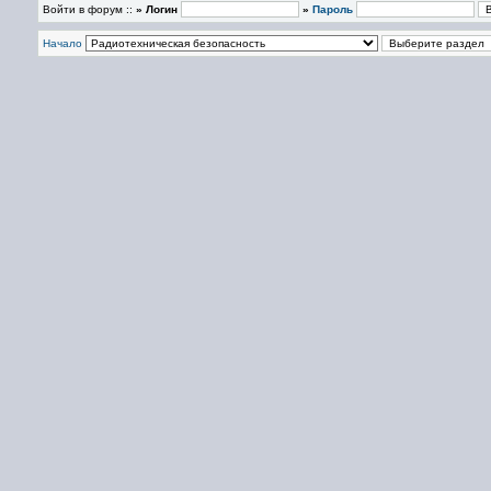
Войти в форум ::
» Логин
»
Пароль
Начало