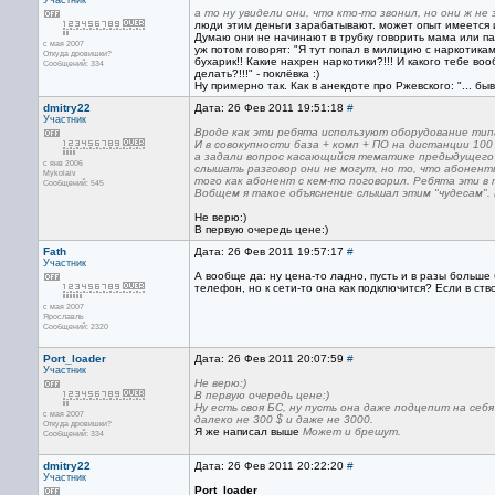
Участник
а то ну увидели они, что кто-то звонил, но они ж не
люди этим деньги зарабатывают. может опыт имеется и
Думаю они не начинают в трубку говорить мама или па
с мая 2007
уж потом говорят: "Я тут попал в милицию с наркотика
Откуда дровишки?
бухарик!! Какие нахрен наркотики?!!! И какого тебе воо
Сообщений: 334
делать?!!!" - поклёвка :)
Ну примерно так. Как в анекдоте про Ржевского: "... быв
dmitry22
Дата: 26 Фев 2011 19:51:18
#
Участник
Вроде как эти ребята используют оборудование типа
И в совокупности база + комп + ПО на дистанции 100
а задали вопрос касающийся тематике предыдущего
с янв 2006
слышать разговор они не могут, но то, что абонент
Mykolaiv
того как абонент с кем-то поговорил. Ребята эти в
Сообщений: 545
Вобщем я такое объяснение слышал этим "чудесам".
Не верю:)
В первую очередь цене:)
Fath
Дата: 26 Фев 2011 19:57:17
#
Участник
А вообще да: ну цена-то ладно, пусть и в разы больше 
телефон, но к сети-то она как подключится? Если в ств
с мая 2007
Ярославль
Сообщений: 2320
Port_loader
Дата: 26 Фев 2011 20:07:59
#
Участник
Не верю:)
В первую очередь цене:)
Ну есть своя БС, ну пусть она даже подцепит на себ
с мая 2007
далеко не 300 $ и даже не 3000.
Откуда дровишки?
Я же написал выше
Может и брешут.
Сообщений: 334
dmitry22
Дата: 26 Фев 2011 20:22:20
#
Участник
Port_loader