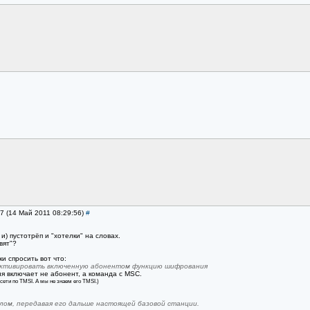
77 (14 Май 2011 08:29:56)
#
и) пустотрёп и "хотелки" на словах.
вят"?
ки спросить вот что:
ктивировать включенную абонентом функцию шифрования
я включает не абонент, а команда с MSC.
сети по TMSI. А мы не знаем его TMSI.)
лом, передавая его дальше настоящей базовой станции.