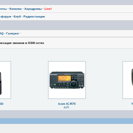
тоты
·
Копилка
·
Аэродромы
·
Live!
-форум
·
Клуб
·
Радиостанции
AQ
·
Галерея
·
есация звонков в GSM сетях
0D
Icom IC-R75
Y
руб.