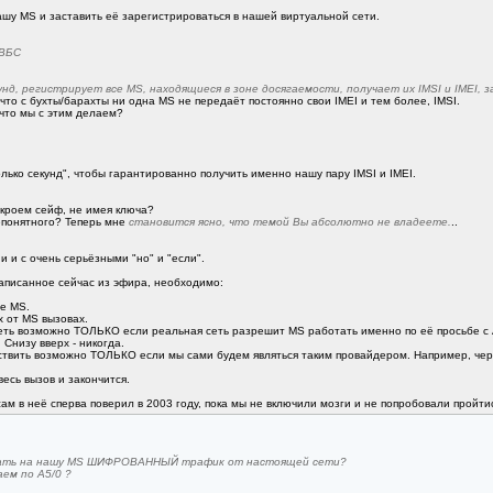
нашу MS и заставить её зарегистрироваться в нашей виртуальной сети.
 ВБС
кунд, регистрирует все MS, находящиеся в зоне досягаемости, получает их IMSI и IMEI, 
 что с бухты/барахты ни одна MS не передаёт постоянно свои IMEI и тем более, IMSI.
 что мы с этим делаем?
олько секунд", чтобы гарантированно получить именно нашу пару IMSI и IMEI.
ткроем сейф, не имея ключа?
непонятного? Теперь мне
становится ясно, что темой Вы абсолютно не владеете.
..
и и с очень серьёзными "но" и "если".
записанное сейчас из эфира, необходимо:
ге MS.
 от MS вызовах.
еть возможно ТОЛЬКО если реальная сеть разрешит MS работать именно по её просьбе с A
Снизу вверх - никогда.
ествить возможно ТОЛЬКО если мы сами будем являться таким провайдером. Например, чере
весь вызов и закончится.
 и сам в неё сперва поверил в 2003 году, пока мы не включили мозги и не попробовали пройт
авать на нашу MS ШИФРОВАННЫЙ трафик от настоящей сети?
ем по A5/0 ?