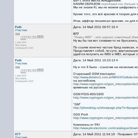
Вот с этого места поподробнее.
КАКИМ ОБРАЗОМ
передавая его дальше 
Мы не знаем Ki, мы не можем шифровать 
Кроме того, это всё красиво в теории для
Итак, аффтар понаписал красиво, но для л
Fath
Дата: 14 Май 2011 09:57:16
#
Участник
077
"Ловец IMSI" - это широко известный (бая
Ну вы бы так вот словами-то не бросались
с мая 2007
Ярославль
По ссылке конечно частью бред написан, н
Сообщений: 2320
Представляет собой, по-сути, виртуальну
удаётся получить их IMSI и IMEI, которые
Fath
Дата: 14 Май 2011 10:23:13
#
Участник
Ну и что б было - ссылочки на несколько к
Старенький GSM interceptor:
с мая 2007
http://www.division1.com.ar/MAXX/Cellular-i
Ярославль
на английском,
Сообщений: 2320
http://www.cryptogsm.ru/gsm_interception/tec
кривенько на русском.
GSM PGIS-900/1800
http://www.cryptogsm.ru/gsm_interception/tec
"GM"
http://phreaking.ru/showpage.php?s=&page
GSS ProA
http://www.cryptogsm.ru/gsm_interception/tec
Комплексы от PKI
http://www.pki-electronic.com/catalogue/dow
077
Дата: 14 Май 2011 11:04:19 · Поправил: 07
Участник