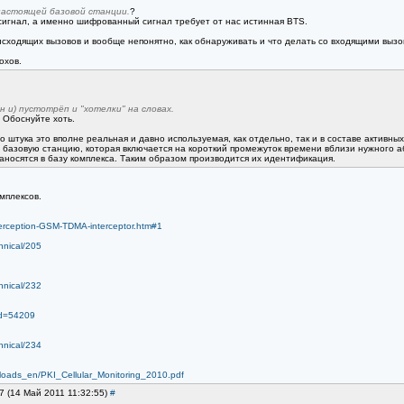
настоящей базовой станции.
?
сигнал, а именно шифрованный сигнал требует от нас истинная BTS.
 исходящих вызовов и вообще непонятно, как обнаруживать и что делать со входящими выз
охов.
н и) пустотрёп и "хотелки" на словах.
. Обоснуйте хоть.
о штука это вполне реальная и давно используемая, как отдельно, так и в составе активных
ю базовую станцию, которая включается на короткий промежуток времени вблизи нужного 
 заносятся в базу комплекса. Таким образом производится их идентификация.
омплексов.
nterception-GSM-TDMA-interceptor.htm#1
hnical/205
hnical/232
id=54209
hnical/234
nloads_en/PKI_Cellular_Monitoring_2010.pdf
7 (14 Май 2011 11:32:55)
#