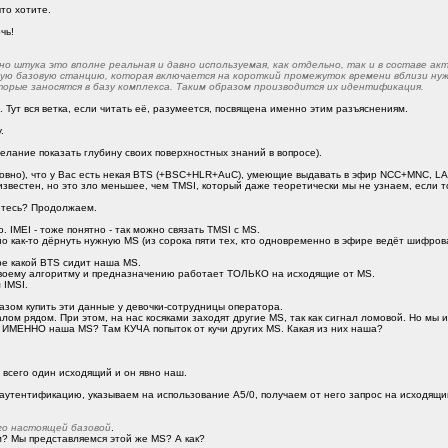
то хотите.
чь!
но штука это вполне реальная и давно используемая, как отдельно, так и в составе ак
ную базовую станцию, которая включается на короткий промежуток времени вблизи нуж
оторые заносятся в базу комплекса. Таким образом производится их идентификация.
. Тут вся ветка, если читать её, разумеется, посвящена именно этим разъяснениям.
.
желание показать глубину своих поверхностных знаний в вопросе).
овно), что у Вас есть некая BTS (+BSC+HLR+AuC), умеющие выдавать в эфир NCC+MNC, LAC,
известен, но это зло меньшее, чем TMSI, который даже теоретически мы не узнаем, если т
етесь? Продолжаем.
. IMEI - тоже понятно - так можно связать TMSI с MS.
жно как-то дёрнуть нужную MS (из сорока пяти тех, кто одновременно в эфире ведёт шифро
ре какой BTS сидит наша MS.
воему алгоритму и предназначению работает ТОЛЬКО на исходящие от MS.
 IMSI.
разом купить эти данные у девочки-сотрудницы оператора.
ом рядом. При этом, на нас косяками заходят другие MS, так как сигнал ломовой. Но мы и
т ИМЕННО наша MS? Там КУЧА попыток от кучи других MS. Какая из них наша?
 всего один исходящий и он явно наш.
утентификацию, указываем на использование A5/0, получаем от него запрос на исходящи
го настоящей базовой
.
? Мы представляемся этой же MS? А как?