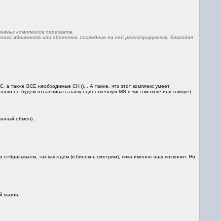
тивных комплексов перехвата.
ного абоненнта или абоентов, последние на ней регистрируются, благодая
 а также ВСЕ необходимые CH (), . А также, что этот комплекс умеет
олько не будем отлавливать нашу единственную MS в чистом поле или в море).
ванный обмен).
х отбрасываем, так как ждём (в бинокль смотрим), пока именно наш позвонит. Но
й вызов.