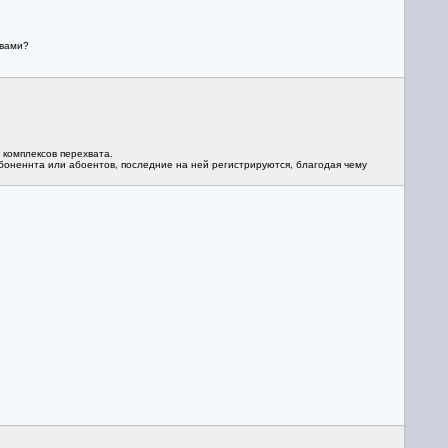
овами?
 комплексов перехвата.
абоненнта или абоентов, последние на ней регистрируются, благодая чему