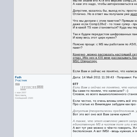
Мы не знаем его Ki и его версию comp128.
А нам это надо, чтобы авторизоваться в н
Допустим, казалось бы, выход есть: прост
Отлично. Но в ответ мы получаем уже
кри
Что мы делаем с этим пакетом? Прямым ход
даже если Comp128v2 - то тоже супер - пр
И в какой TS нам становиться? Куда мы п
Так и будем передастом шифрованных пак
И кому весь этот цирк нужен?
Поясню проще: c MS мы работаем по A5/0,
пакет?
Конечно, можно рассказать настоящей сети
отказ. Ибо нех в XXI веке рассказывать 
MSC Оператору.
Если Вам и сейчас не понятно, что написан
Fath
Дата: 14 Май 2011 11:39:43 · Поправил: Fa
Участник
077
Если Вам и сейчас не понятно, что напис
Вы сами-то поняли, что написали? :-)
с мая 2007
Словом, из всего вышеизложенного станов
Ярославль
Сообщений: 2320
Если честно, то очень вломы опять всё это
Про статью из Википедии забудем как про 
Допустим (теоретически предположим, у
Вот это вот оно всё Вам зачем нужно?
А также, что этот комплекс умеет запра
единственную MS в чистом поле или в мо
А вот тут уже можно о чём-то говорить. Ус
бесполезная. А вот IMSI - вещь нужная, и