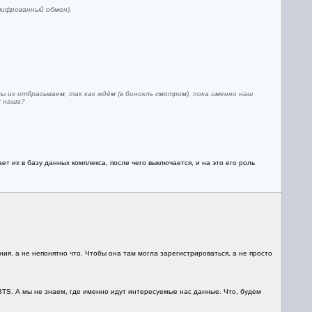
шифрованный обмен).
мы их отбрасываем, так как ждём (в бинокль смотрим), пока именно наш
х наша?
ает их в базу данных комплекса, после чего выключается, и на это его роль
ия, а не непонятно что. Чтобы она там могла зарегистрироваться, а не просто
 BTS. А мы не знаем, где именно идут интересуемые нас данные. Что, будем