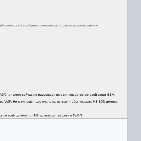
забивает их в базу данных комплекса, после чего выключается
5/0, а такого сейчас не разрешает ни один оператор сотовой связи GSM.
з VoIP. Но и тут ещё надо очень нагнуться, чтобы показать MSISDN именно
ись по всей цепочке, от MS до вывода трафика в ТфОП.