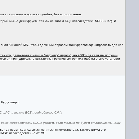
ия в таймслоте и прочая служебка, без которой никак.
рый мы не дешифруем, так как не знаем Ki (и как следствие, SRES и Kc). И
 не зная Ki нашей MS, чтобы должным образом зашифровать/дешифровать для неё
к что, давайте-ка с нами в "открытку" играть", но в 99% от сети мы получим
ния связи принудительно выставляют режимы алгоритма ещё на этапе установки
 Ну да ладно.
, LAC, а также ВСЕ необходимые CH (),
й даже теоретически мы не узнаем, если только не будем отлавливать нашу
жет за время сеанса связи меняться множество раз, так что штука это
 IMSI" непосредственно от MS.