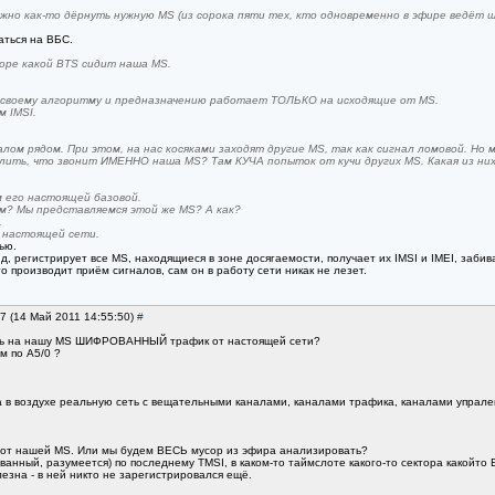
нужно как-то дёрнуть нужную MS (из сорока пяти тех, кто одновременно в эфире ведёт 
аться на ВБС.
торе какой BTS сидит наша MS.
 своему алгоритму и предназначению работает ТОЛЬКО на исходящие от MS.
м IMSI.
лом рядом. При этом, на нас косяками заходят другие MS, так как сигнал ломовой. Но 
лить, что звонит ИМЕННО наша MS? Там КУЧА попыток от кучи других MS. Какая из ни
 его настоящей базовой.
ём? Мы представляемся этой же MS? А как?
.
в настоящей сети.
ью.
нд, регистрирует все MS, находящиеся в зоне досягаемости, получает их IMSI и IMEI, забив
о производит приём сигналов, сам он в работу сети никак не лезет.
77 (14 Май 2011 14:55:50)
#
ать на нашу MS ШИФРОВАННЫЙ трафик от настоящей сети?
м по A5/0 ?
а в воздухе реальную сеть с вещательными каналами, каналами трафика, каналами упрален
к от нашей MS. Или мы будем ВЕСЬ мусор из эфира анализировать?
анный, разумеется) по последнему TMSI, в каком-то таймслоте какого-то сектора какойто
лезна - в ней никто не зарегистрировался ещё.