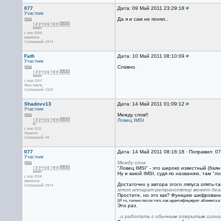
077
Дата: 09 Май 2011 23:29:18
#
Участник
Да я и сам не понял..
с апр 2008
Шамбала
Сообщений: 2974
Fath
Дата: 10 Май 2011 08:10:09
#
Участник
Славно.
с мая 2007
Ярославль
Сообщений: 2320
Shadovv13
Дата: 14 Май 2011 01:09:12
#
Участник
Между слов!!
Ловец IMSI
с янв 2011
Украина
Сообщений: 46
077
Дата: 14 Май 2011 08:16:18 · Поправил: 0
Участник
Между слов
"Ловец IMSI" - это широко известный (баян 
Ну и какой IMSI, судя по названию, там "ло
с апр 2008
Шамбала
Достаточно у автора этого ляпуса опять-та
Сообщений: 2974
этот аппарат-ретранслятор может деа
Простите, но это как? Функцию шифровани
(И то, только после того, как идентифицирует абонента в 
Это раз.
..и работать с обычным открытым сигна