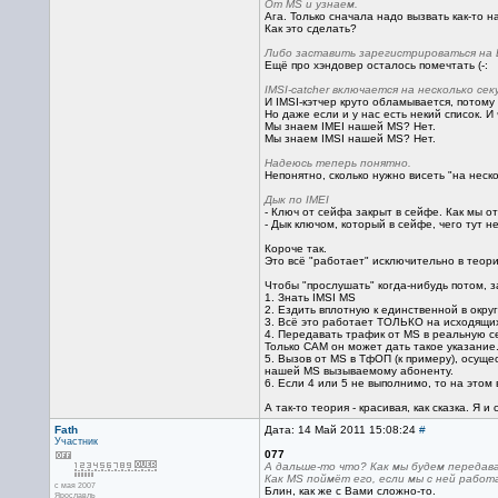
От MS и узнаем.
Ага. Только сначала надо вызвать как-то 
Как это сделать?
Либо заставить зарегистрироваться на
Ещё про хэндовер осталось помечтать (-:
IMSI-catcher включается на несколько се
И IMSI-кэтчер круто обламывается, потому
Но даже если и у нас есть некий список. И
Мы знаем IMEI нашей MS? Нет.
Мы знаем IMSI нашей MS? Нет.
Надеюсь теперь понятно.
Непонятно, сколько нужно висеть "на неск
Дык по IMEI
- Ключ от сейфа закрыт в сейфе. Как мы о
- Дык ключом, который в сейфе, чего тут 
Короче так.
Это всё "работает" исключительно в теори
Чтобы "прослушать" когда-нибудь потом, 
1. Знать IMSI MS
2. Ездить вплотную к единственной в окру
3. Всё это работает ТОЛЬКО на исходящих
4. Передавать трафик от MS в реальную с
Только САМ он может дать такое указание. 
5. Вызов от MS в ТфОП (к примеру), осущ
нашей MS вызываемому абоненту.
6. Если 4 или 5 не выполнимо, то на этом 
А так-то теория - красивая, как сказка. Я
Fath
Дата: 14 Май 2011 15:08:24
#
Участник
077
А дальше-то что? Как мы будем перед
Как MS поймёт его, если мы с ней работа
с мая 2007
Блин, как же с Вами сложно-то.
Ярославль