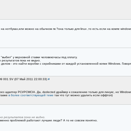
 на нотбуках,или можно на обычном пк ?она только для linux ,то есть если на компе windows
"выбил" у верховной ставки человекочасы под оплату.
результатов пока не видно.
делом - это найти коробки с серийниками от каждой установленной копии Windows. Говоря
D9 001 SV (07 Май 2011 22:00:33)
#
ез адаптер PCI/PCMCIA. Да, dedected драйвер к сожалению только для линукс, но Windows 
 также
в более соответствующей теме
так что тут можно удалить если оффтоп)
о результатов пока не видно.
именно проблемой работают лучшие люди? А то не совсем понятно.