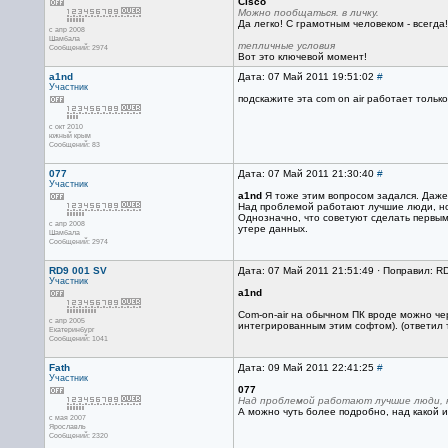
Cisco
Можно пообщаться. в личку.
Да легко! С грамотным человеком - всегда!
с апр 2008
Шамбала
тепличные условия
Сообщений: 2974
Вот это ключевой момент!
a1nd
Дата: 07 Май 2011 19:51:02
#
Участник
подскажите эта com on air работает только
с окт 2010
южный крым
Сообщений: 83
077
Дата: 07 Май 2011 21:30:40
#
Участник
a1nd
Я тоже этим вопросом задался. Даже 
Над проблемой работают лучшие люди, но 
Однозначно, что советуют сделать первым 
с апр 2008
утере данных.
Шамбала
Сообщений: 2974
RD9 001 SV
Дата: 07 Май 2011 21:51:49 · Поправил: R
Участник
a1nd
Com-on-air на обычном ПК вроде можно чер
с апр 2005
интегрированным этим софтом). (ответил
Екатеринбург
Сообщений: 1041
Fath
Дата: 09 Май 2011 22:41:25
#
Участник
077
Над проблемой работают лучшие люди, н
А можно чуть более подробно, над какой 
с мая 2007
Ярославль
Сообщений: 2320