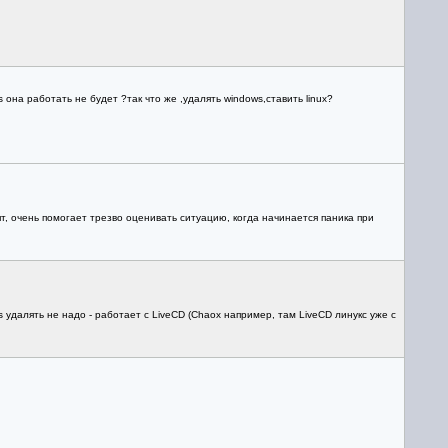
 она работать не будет ?так что же ,удалять windows,ставить linux?
т, очень помогает трезво оценивать ситуацию, когда начинается паника при
удалять не надо - работает с LiveCD (Chaox например, там LiveCD линукс уже с