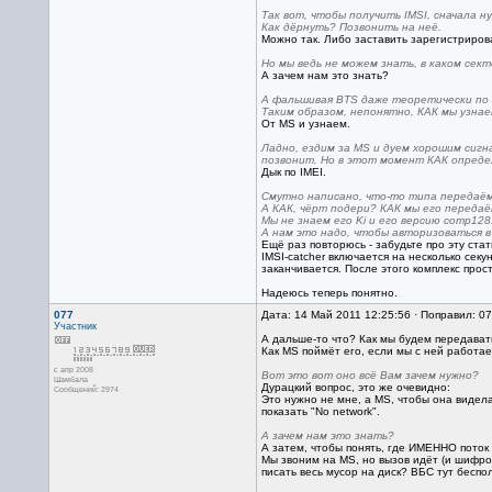
Так вот, чтобы получить IMSI, сначала 
Как дёрнуть? Позвонить на неё.
Можно так. Либо заставить зарегистриров
Но мы ведь не можем знать, в каком сек
А зачем нам это знать?
А фальшивая BTS даже теоретически по
Таким образом, непонятно, КАК мы узнае
От MS и узнаем.
Ладно, ездим за MS и дуем хорошим сигна
позвонит. Но в этот момент КАК опреде
Дык по IMEI.
Смутно написано, что-то типа передаём
А КАК, чёрт подери? КАК мы его переда
Мы не знаем его Ki и его версию comp128
А нам это надо, чтобы авторизоваться 
Ещё раз повторюсь - забудьте про эту стат
IMSI-catcher включается на несколько секу
заканчивается. После этого комплекс прост
Надеюсь теперь понятно.
077
Дата: 14 Май 2011 12:25:56 · Поправил: 0
Участник
А дальше-то что? Как мы будем передав
Как MS поймёт его, если мы с ней работае
с апр 2008
Вот это вот оно всё Вам зачем нужно?
Шамбала
Дурацкий вопрос, это же очевидно:
Сообщений: 2974
Это нужно не мне, а MS, чтобы она видел
показать "No network".
А зачем нам это знать?
А затем, чтобы понять, где ИМЕННО пото
Мы звоним на MS, но вызов идёт (и шифров
писать весь мусор на диск? ВБС тут беспо