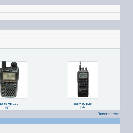
aesu VR-160
Icom IC-R20
руб.
руб.
Поиск в теме