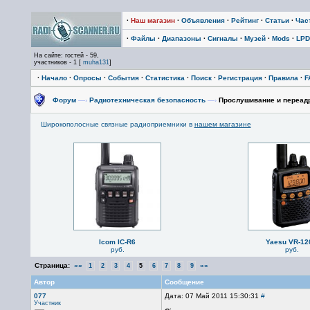
·
Наш магазин
·
Объявления
·
Рейтинг
·
Статьи
·
Час
·
Файлы
·
Диапазоны
·
Сигналы
·
Музей
·
Mods
·
LPD
На сайте: гостей - 59,
участников - 1 [
muha131
]
·
Начало
·
Опросы
·
События
·
Статистика
·
Поиск
·
Регистрация
·
Правила
·
F
Форум
—›
Радиотехническая безопасность
—›
Прослушивание и переадр
Широкополосные связные радиоприемники в
нашем магазине
Icom IC-R6
Yaesu VR-12
руб.
руб.
Страница:
««
»»
1
2
3
4
5
6
7
8
9
Автор
Сообщение
077
Дата: 07 Май 2011 15:30:31
#
Участник