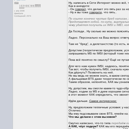
Ну, написать в Сети Интернет можно всё, ч
Как в анекдоте:
- Он
говорит
, что делает это пять раз за но
с апр 2008
- Ну и вы тоже
говорите
, что пять..
Шамбала
Сообщений: 2974
По ссылке конечно частью бред написан, 
Представляет собой, по-сути, виртуаль
чему удаётся получить их IMSI и IMEI, к
Да Господи.. Ну сколько же можно пояснять
Ладно. Персонально на Ваш вопрос отвечу
Там не "бред", а дилетанстство (то есть, 
Допустим (теоретически предположим, усл
запрашивать MS по IMSI (который тоже не
Пока всё понятно по смыслу? Ещё не пута
Для чего нам нужен IMSI, надеюсь, понятно
Так вот, чтобы получить IMSI, сначала ну
Как дёрнуть? Позвонить на неё.
Но мы ведь не можем знать, в каком секто
А фальшивая BTS даже теоретически по с
Таким образом, непонятно, КАК мы узнаем
Ну, допустим, мы смогли каким-то чудо-об
Ладно, ездим за MS и дуем хорошим сигнал
в этот момент КАК определить, что звони
Идём дальше.
Самое интересное:
Ну, предположим тепличные условия: у нас
Отлично.
Мы ему подсовываем свою BTS, плюём на а
Что мы делаем с этим вызовом?
Смутно написано, что-то типа
передаём е
А КАК, чёрт подери?
КАК мы его передаём