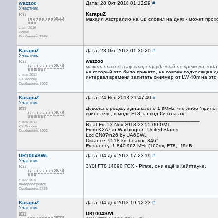
wazzoo
Дата: 28 Окт 2018 01:12:29
#
Участник
KarapuZ
Михаил Австралию на СВ словил на днях - может прохо
с авг 2016
Псков
Сообщений: 7674
KarapuZ
Дата: 28 Окт 2018 01:30:20
#
Участник
wazzoo
может проход в ту сторону удачный по времени года
на который это было принято, не совсем подходящая дл
с июн 2013
интервал времени запитать скиммер от LW 40m на это 
Юг России
Сообщений: 6003
KarapuZ
Дата: 24 Ноя 2018 21:47:40
#
Участник
Довольно редко, в диапазоне 1,8MHz, что-либо "прилет
прилетело, в моде FT8, из под Сиэтла аж:
_______________________________________
с июн 2013
Rx at Fri, 23 Nov 2018 23:55:00 GMT
Юг России
From K2AZ in Washington, United States
Сообщений: 6003
Loc CN87tn26 by UA6SWL
Distance: 9518 km bearing 346°
Frequency: 1.840.962 MHz (160m), FT8, -19dB
UR1004SWL
Дата: 04 Дек 2018 17:23:19
#
Участник
3Y0I FT8 14090 FOX - Pirate, они ещё в Кейптауне.
с июл 2011
Днепропетровск
Сообщений: 1639
KarapuZ
Дата: 04 Дек 2018 19:12:33
#
Участник
UR1004SWL