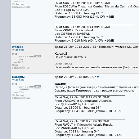
с июн 2013
Rx at Sun, 21 Oct 2018 10:13:15 GMT
Юг России
From ZD9CW in Tristan da Cunha, Tristan da Cunha & Gou
Сообщений: 6003
Loc IF41gh by UA6SWL
Distance: 10568 km bearing 216°
Frequency: 18.083 MHz (17m), CW, +4dB
___________________________________________
Rx at Sun, 21 Oct 2018 14:59:18 GMT
From VP6D in Ducie Island
Loc CG75oi by UA6SWL
Distance: 17256 km bearing 320°
Frequency: 7.010 MHz (40m), CW, +10dB
wazzoo
Дата: 21 Окт 2018 23:10:34 · Поправил: wazzoo (21 Окт
Участник
KarapuZ
Прикольные места :)
с авг 2016
Ducie Island
Псков
Вики вообще пишет что необитаемый атолл (Гоф тоже н
Сообщений: 7674
KarapuZ
Дата: 28 Окт 2018 00:32:07
#
Участник
wazzoo
Сегодня (точнее уже вчера), "аномалия" отмечена - пр
бывает, наше Приморье тоже прошло в этом участке:
с июн 2013
______________________________________
Юг России
Rx at Sat, 27 Oct 2018 19:05:31 GMT
Сообщений: 6003
From VK4CAG in Queensland, Australia
Loc QG62kw82 by UA6SWL
Distance: 13996 km bearing 93°
Frequency: 1.841.329 MHz (160m), FT8, -18dB
______________________________________
Rx at Sat, 27 Oct 2018 20:06:30 GMT
From RW0LT in Primorskiy, Asiatic Russia
Loc PN63ai44tt by UA6SWL
Distance: 7013 km bearing 54°
Frequency: 1.842.098 MHz (160m), FT8, -21dB