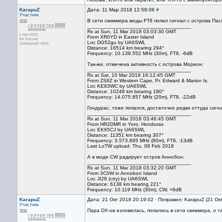
KarapuZ
Дата: 11 Мар 2018 12:58:06
#
Участник
В сети скиммера моды FT8 попал сигнал с острова Пас
___________________________________
Rx at Sun, 11 Mar 2018 03:03:30 GMT
с июн 2013
From XR0YD in Easter Island
Юг России
Loc DG52gu by UA6SWL
Сообщений: 6003
Distance: 16514 km bearing 294°
Frequency: 10.138.552 MHz (30m), FT8, -6dB
Так-же, отмечена активность с острова Морион:
___________________________________
Rx at Sat, 10 Mar 2018 16:12:45 GMT
From ZS8Z in Western Cape, Pr. Edward & Marion Is.
Loc KE83WC by UA6SWL
Distance: 10248 km bearing 180°
Frequency: 14.075.857 MHz (20m), FT8, -22dB
Гондурас, тоже попался, достаточно редки оттуда сигн
___________________________________
Rx at Sun, 11 Mar 2018 03:46:45 GMT
From HR2DMR in Yoro, Honduras
Loc EK65CJ by UA6SWL
Distance: 11351 km bearing 307°
Frequency: 3.573.895 MHz (80m), FT8, -13dB
Last LoTW upload: Thu, 08 Feb 2018
А в моде CW радирует остров Аннобон:
___________________________________
Rx at Sun, 11 Mar 2018 03:32:20 GMT
From 3C0W in Annobon Island
Loc JI28 (ctry) by UA6SWL
Distance: 6138 km bearing 221°
Frequency: 10.119 MHz (30m), CW, +6dB
KarapuZ
Дата: 21 Окт 2018 20:19:02 · Поправил: KarapuZ (21 Ок
Участник
Пара DX-ов изловилась, попались в сети скиммера, о т
___________________________________________