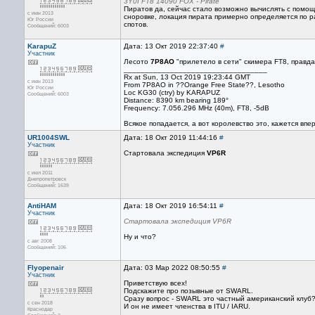
3Y0I FT8 14090 FOX - Pirate
Пиратов да, сейчас стало возможно вычислять с помо
с июн 2013
сноровке, локация пирата примерно определяется по 
Юг России
спотов.
Сообщений: 6003
KarapuZ
Дата: 13 Окт 2019 22:37:40
#
Участник
Лесото
7P8AO
"прилетело в сети" скимера FT8, правд
__________________________________
Rx at Sun, 13 Oct 2019 19:23:44 GMT
с июн 2013
From 7P8AO in ??Orange Free State??, Lesotho
Юг России
Loc KG30 (ctry) by KARAPUZ
Сообщений: 6003
Distance: 8390 km bearing 189°
Frequency: 7.056.296 MHz (40m), FT8, -5dB
Всякое попадается, а вот королевство это, кажется впер
UR1004SWL
Дата: 18 Окт 2019 11:44:16
#
Участник
Стартовала экспедиция
VP6R
с июл 2011
Днепропетровск
Сообщений: 1639
AntiHAM
Дата: 18 Окт 2019 16:54:11
#
Участник
Стартовала экспедиция VP6R
Ну и что?
с авг 2008
Сообщений: 106
Flyopenair
Дата: 03 Мар 2022 08:50:55
#
Участник
Приветствую всех!
Подскажите про позывные от SWARL.
Сразу вопрос - SWARL это частный американский клуб
с сен 2018
И он не имеет членства в ITU / IARU.
Краснодар