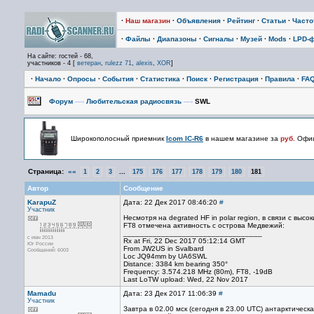
·
Наш магазин
·
Объявления
·
Рейтинг
·
Статьи
·
Част
·
Файлы
·
Диапазоны
·
Сигналы
·
Музей
·
Mods
·
LPD-
На сайте: гостей - 68,
участников - 4 [
ветеран
,
rulezz 71
,
alexis
,
XOR
]
·
Начало
·
Опросы
·
События
·
Статистика
·
Поиск
·
Регистрация
·
Правила
·
FA
Форум
—›
Любительская радиосвязь
—›
SWL
Широкополосный приемник
Icom IC-R6
в нашем магазине за
руб.
Офиц
Страница:
««
...
1
2
3
175
176
177
178
179
180
181
Автор
Сообщение
KarapuZ
Дата: 22 Дек 2017 08:46:20
#
Участник
Несмотря на degrated HF in polar region, в связи с выс
FT8 отмечена активность с острова Медвежий:
_________________________________
с июн 2013
Rx at Fri, 22 Dec 2017 05:12:14 GMT
Юг России
From JW2US in Svalbard
Сообщений: 6003
Loc JQ94mm by UA6SWL
Distance: 3384 km bearing 350°
Frequency: 3.574.218 MHz (80m), FT8, -19dB
Last LoTW upload: Wed, 22 Nov 2017
Mamadu
Дата: 23 Дек 2017 11:06:39
#
Участник
Завтра в 02.00 мск (сегодня в 23.00 UTC) антарктиче