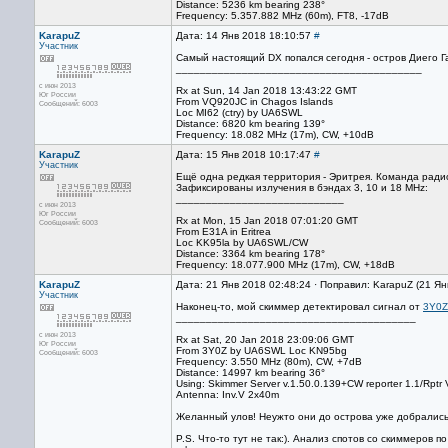
Distance: 5236 km bearing 238°
Frequency: 5.357.882 MHz (60m), FT8, -17dB
KarapuZ
Дата: 14 Янв 2018 18:10:57
#
Участник
Самый настоящий DX попался сегодня - остров Диего Га
_________________________________________
с июн 2013
Rx at Sun, 14 Jan 2018 13:43:22 GMT
Юг России
From VQ920JC in Chagos Islands
Сообщений: 6003
Loc MI62 (ctry) by UA6SWL
Distance: 6820 km bearing 139°
Frequency: 18.082 MHz (17m), CW, +10dB
KarapuZ
Дата: 15 Янв 2018 10:17:47
#
Участник
Ещё одна редкая территория - Эритрея. Команда радио
Зафиксированы излучения в бэндах 3, 10 и 18 MHz:
____________________________
с июн 2013
Юг России
Rx at Mon, 15 Jan 2018 07:01:20 GMT
Сообщений: 6003
From E31A in Eritrea
Loc KK95la by UA6SWL/CW
Distance: 3364 km bearing 178°
Frequency: 18.077.900 MHz (17m), CW, +18dB
KarapuZ
Дата: 21 Янв 2018 02:48:24 · Поправил: KarapuZ (21 Ян
Участник
Наконец-то, мой скиммер детектировал сигнал от
3Y0Z
________________________________________
с июн 2013
Rx at Sat, 20 Jan 2018 23:09:06 GMT
Юг России
From 3Y0Z by UA6SWL Loc KN95bg
Сообщений: 6003
Frequency: 3.550 MHz (80m), CW, +7dB
Distance: 14997 km bearing 36°
Using: Skimmer Server v.1.50.0.139+CW reporter 1.1/Rptr 
Antenna: Inv.V 2x40m
Желанный улов! Неужто они до острова уже добрались
P.S. Что-то тут не так:). Анализ спотов со скиммеров