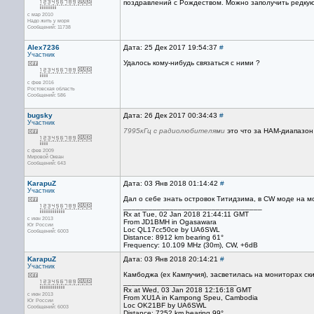
поздравлений с Рождеством. Можно заполучить редкую 
с мар 2010
Надо жить у моря
Сообщений: 11738
Alex7236
Дата: 25 Дек 2017 19:54:37
#
Участник
Удалось кому-нибудь связаться с ними ?
с фев 2016
Ростовская область
Сообщений: 586
bugsky
Дата: 26 Дек 2017 00:34:43
#
Участник
7995кГц с радиолюбителями
это что за НАМ-диапазон
с фев 2009
Мировой Океан
Сообщений: 643
KarapuZ
Дата: 03 Янв 2018 01:14:42
#
Участник
Дал о себе знать островок Титидзима, в CW моде на 
_________________________________
Rx at Tue, 02 Jan 2018 21:44:11 GMT
с июн 2013
From JD1BMH in Ogasawara
Юг России
Loc QL17cc50ce by UA6SWL
Сообщений: 6003
Distance: 8912 km bearing 61°
Frequency: 10.109 MHz (30m), CW, +6dB
KarapuZ
Дата: 03 Янв 2018 20:14:21
#
Участник
Камбоджа (ex Кампучия), засветилась на мониторах с
___________________________
Rx at Wed, 03 Jan 2018 12:16:18 GMT
с июн 2013
From XU1A in Kampong Speu, Cambodia
Юг России
Loc OK21BF by UA6SWL
Сообщений: 6003
Distance: 7252 km bearing 99°