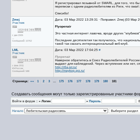
Сообщений: 2
Я регистрировал позывной от SWARL, для того, что бы 
переписки с одним радиолюбителям из Риги, что swarl 
Списибо!
Zmej
Дата: 03 Мар 2022 13:29:31 · Поправил: Zmej (03 Мар 
Участник
Flyopenair
Это частная интернет лавочка, вроде других "клубиков"
с дек 2005
...
Последние десятилетия так получилось, что националь
Сообщений: 10762
такой так сказать интернациональный веб-клуб.
LML
Дата: 03 Мар 2022 17:04:25
#
Участник
Flyopenair
Наверное обратитесь в Союз Радиолюбителей России, 
выдают для наблюдений. Через вступление или нет, сп
с фев 2011
http://r6a-srr.ru/
ЮгРоссии
http://maykop.qrz.ru/
Сообщений: 588
Страница:
««
...
1
2
3
175
176
177
178
179
180
181
Создавать сообщения могут только зарегистрированные участники фо
Войти в форум ::
» Логин
»
Пароль
Начало