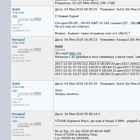
Frequency: 10.115 MHz (30m), CW, +7dB
Suh2
Дата: 04 Янв 2018 09:38:25 · Поправил: Suh2 (04 Янв 2
Участник
С Новым Годом!
Сегодня 06=00…06=03 GMT 14.182 слышал (57…58)
U
с окт 2008
Ни кто ему не ответил.
Иркутск
Сообщений: 329
Вопрос. Бывают такие позывные или это UNLIS ?
KarapuZ
Дата: 04 Янв 2018 10:36:13 · Поправил: KarapuZ (04 Ян
Участник
Suh2
UE18A
Это клуб
Miller DX
.
с июн 2013
Начиная с 30 декабря в логе скиммера у меня тоже "св
Юг России
______________________________
Сообщений: 6003
2017-12-30 23:00:21Z 3523.9 UE18A 30-дек-2017 2300
2017-12-31 07:19:11Z 14019.0 UE18A 31-дек-2017 071
2017-12-31 07:26:15Z 14019.0 UE18A 31-дек-2017 072
2017-12-31 23:27:32Z 3518.0 UE18A 31-дек-2017 2327
.....
Suh2
Дата: 04 Янв 2018 10:50:15 · Поправил: Suh2 (04 Янв 2
Участник
TKS!
Теперь понятно.
с окт 2008
Иркутск
Сообщений: 329
KarapuZ
Дата: 14 Янв 2018 00:38:14
#
Участник
XT2AW, Буркина Фасо, да ещё в бэнде 5 MHz - редкий 
__________________________________
с июн 2013
Rx at Sat, 13 Jan 2018 20:48:44 GMT
Юг России
From XT2AW in Burkina Faso
Сообщений: 6003
Loc IK92fh by UA6SWL