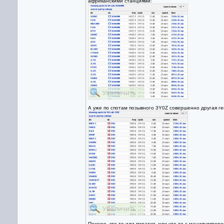
африканскими станциями:
А уже по спотам позывного 3Y0Z совершенно другая ге
Похоже, кто-то или пиратит, или что-то с манипулятором 