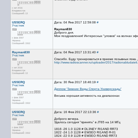
с окт 2016
Владивосток
Сообщений: 13
US5ERQ
Дата: 04 Янв 2017 12:59:08
#
Участник
Rayman830
Доброго дня.
Мои поздравления! Интересных "уловов" на волнах эфи
с фев 2007
Украина
Сообщений: 1552
Rayman830
Дата: 04 Янв 2017 13:31:40
#
Участник
Спасибо. Буду тренироваться в приеме позывных пока.
http://www.radioscanner.ru/uploader/2017/radionabludateli
с окт 2016
Владивосток
Сообщений: 13
US5ERQ
Дата: 30 Янв 2017 18:46:19
#
Участник
Диплом “Зимние Виды Спорта Универсиады”
Весьма хорошая активность на диапазонах
с фев 2007
Украина
Сообщений: 1552
US5ERQ
Дата: 16 Фев 2017 22:13:36
#
Участник
Доброго вечера.
Удалось сегодня "принять" в JT65 на 14 МГц
с фев 2007
1816 -26 1.0 1128 # DL3NEY RI1AND RR73
Украина
1822 -24 1.0 1128 # EW3EO RI1AND R-01
Сообщений: 1552
1824 -22 0.9 1128 # EW3EO RI1AND RR73