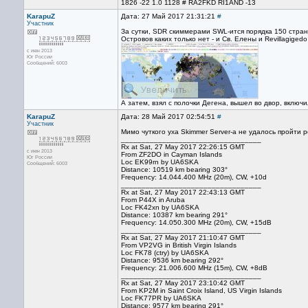
1826 -22 1.0 1128 # RA2FKD RI1AND -13
KarapuZ
Дата: 27 Май 2017 21:31:21
#
Участник
За сутки, SDR скиммерами SWL-ится порядка 150 стран 
Островов каких только нет - и Св. Елены и Revillagigedo 
с июн 2013
Юг России
Сообщений: 6003
А затем, взял с полочки Дегена, вышел во двор, включи
KarapuZ
Дата: 28 Май 2017 02:54:51
#
Участник
Мимо чуткого уха Skimmer Server-а не удалось пройти 
__________________________________
Rx at Sat, 27 May 2017 22:26:15 GMT
с июн 2013
From ZF2DO in Cayman Islands
Юг России
Loc EK99rn by UA6SKA
Сообщений: 6003
Distance: 10519 km bearing 303°
Frequency: 14.044.400 MHz (20m), CW, +10d
__________________________________
Rx at Sat, 27 May 2017 22:43:13 GMT
From P44X in Aruba
Loc FK42xn by UA6SKA
Distance: 10387 km bearing 291°
Frequency: 14.050.300 MHz (20m), CW, +15dB
__________________________________
Rx at Sat, 27 May 2017 21:10:47 GMT
From VP2VG in British Virgin Islands
Loc FK78 (ctry) by UA6SKA
Distance: 9536 km bearing 292°
Frequency: 21.006.600 MHz (15m), CW, +8dB
__________________________________
Rx at Sat, 27 May 2017 23:10:42 GMT
From KP2M in Saint Croix Island, US Virgin Islands
Loc FK77PR by UA6SKA
Distance: 9577 km bearing 291°