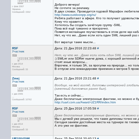
Доброго вечера!
с фев 2007
Не сочтите за рекламу.
Украина
В двух словах. Проводится годовой Марафон любителе
Сообщений: 1552
http://www.outdoorqrp.org/ru/
Ребята работают в эфире. Кто то получает удовольстви
Кому что нравится.
Хотелось бы создать зачётную группу -SWL.
Пока всё ещё туманно и призрачно.
Появятся желающие поучаствовать в этом деле как на
Нет, ну что же...Даже если хоть один SWL лишний раз 
Вот вкратце такие мысли...
R5F
Дата: 21 Дек 2016 22:23:48
#
Участник
Нет, ну что же...Даже если хоть один SWL лишний ра
:) SWLят или SDRят нынче дома, с хорошей антенной и
стоят иные вопросы...
с дек 2014
Впрочем, я только ЗА, за прогулки на природе... но тол
Москва
В отпуске или командировке приемник и метров 5 прово
Сообщений: 33
Zmej
Дата: 21 Дек 2016 23:21:48
#
Участник
Вообще, на мой взгляд, дипломы интересней глобаль
(зачетный дипломчик ранее был).
с дек 2005
Так есть и сейчас...
...
Даже бесплатные электронные фантики, но можно и б
Сообщений: 10762
http://uarl.com.ua/Award-UZ1RR/index.htm
R5F
Дата: 25 Дек 2016 17:05:59
#
Участник
Даже бесплатные электронные фантики, но можно и
Мы с дочкой уже решили, что такие дипломы точно не для
Сегодня заняли достойные места на турнире по тхекв
с дек 2014
А это уже не фантики.
Москва
Сообщений: 33
UR1004SWL
Дата: 25 Дек 2016 20:40:13
#