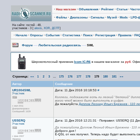
·
Наш магазин
·
Объявления
·
Рейтинг
·
Статьи
·
Част
·
Файлы
·
Диапазоны
·
Сигналы
·
Музей
·
Mods
·
LPD-
На сайте: гостей - 48,
участников - 3 [
alexis
,
XOR
,
ДСПТ
]
·
Начало
·
Опросы
·
События
·
Статистика
·
Поиск
·
Регистрация
·
Правила
·
FA
Форум
—›
Любительская радиосвязь
—›
SWL
Широкополосный приемник
Icom IC-R6
в нашем магазине за
руб.
Офиц
Страница:
««
...
»»
1
2
3
175
176
177
178
179
180
181
Автор
Сообщение
UR1004SWL
Дата: 11 Дек 2016 10:18:53
#
Участник
Коллеги, подскажите есть ли легкий "детский" дипл
всего чтоб можно было выполнить в цифре.
Да пожалуйста
Диплом Леонид Ильич Брежнев - 110 ле
с июл 2011
Днепропетровск
Сообщений: 1639
US5ERQ
Дата: 11 Дек 2016 12:21:31 · Поправил: US5ERQ (11 Де
Участник
Да пожалуйста Диплом Леонид Ильич Брежнев - 110 
Доброго дня !
Е-QSL от них получил. Теперь надо будет выполнить с
с фев 2007
Украина