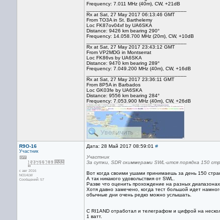
Frequency: 7.011 MHz (40m), CW, +21dB
__________________________________
Rx at Sat, 27 May 2017 06:13:46 GMT
From TO3A in St. Barthelemy
Loc FK87ov04xf by UA6SKA
Distance: 9426 km bearing 290°
Frequency: 14.058.700 MHz (20m), CW, +10dB
__________________________________
Rx at Sat, 27 May 2017 23:43:12 GMT
From VP2MDG in Montserrat
Loc FK86vs by UA6SKA
Distance: 9470 km bearing 289°
Frequency: 7.049.200 MHz (40m), CW, +16dB
__________________________________
Rx at Sat, 27 May 2017 23:36:11 GMT
From 8P5A in Barbados
Loc GK03fe by UA6SKA
Distance: 9556 km bearing 284°
Frequency: 7.053.900 MHz (40m), CW, +26dB
R9O-16
Дата: 28 Май 2017 08:59:01
#
Участник
Участник
За сутки, SDR скиммерами SWL-ится порядка 150 ст
с авг 2016
Вот когда своими ушами принимаешь за день 150 стран
NO14LW
А так никакого удовольствия от SWL.
Сообщений: 57
Разве что оценить прохождение на разных диапазонах 
Хотя давно замечено, когда тест большой идет намног
обычные дни очень редко можно услышать.
С RI1AND отработал и телеграфом и цифрой на нескол
1 ватт.