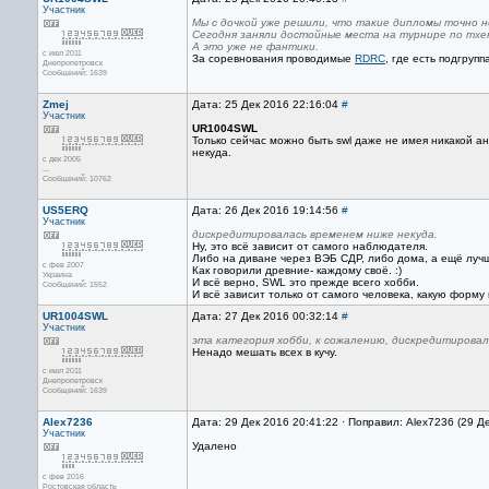
Участник
Мы с дочкой уже решили, что такие дипломы точно не 
Сегодня заняли достойные места на турнире по тхе
А это уже не фантики.
с июл 2011
За соревнования проводимые
RDRС
, где есть подгруп
Днепропетровск
Сообщений: 1639
Zmej
Дата: 25 Дек 2016 22:16:04
#
Участник
UR1004SWL
Только сейчас можно быть swl даже не имея никакой а
некуда.
с дек 2005
...
Сообщений: 10762
US5ERQ
Дата: 26 Дек 2016 19:14:56
#
Участник
дискредитировалась временем ниже некуда.
Ну, это всё зависит от самого наблюдателя.
Либо на диване через ВЭБ СДР, либо дома, а ещё лучш
с фев 2007
Как говорили древние- каждому своё. :)
Украина
И всё верно, SWL это прежде всего хобби.
Сообщений: 1552
И всё зависит только от самого человека, какую форму
UR1004SWL
Дата: 27 Дек 2016 00:32:14
#
Участник
эта категория хобби, к сожалению, дискредитировал
Ненадо мешать всех в кучу.
с июл 2011
Днепропетровск
Сообщений: 1639
Alex7236
Дата: 29 Дек 2016 20:41:22 · Поправил: Alex7236 (29 Д
Участник
Удалено
с фев 2016
Ростовская область