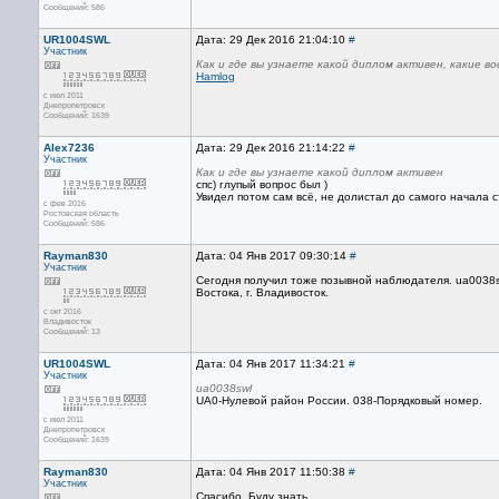
Сообщений: 586
UR1004SWL
Дата: 29 Дек 2016 21:04:10
#
Участник
Как и где вы узнаете какой диплом активен, какие 
Hamlog
с июл 2011
Днепропетровск
Сообщений: 1639
Alex7236
Дата: 29 Дек 2016 21:14:22
#
Участник
Как и где вы узнаете какой диплом активен
спс) глупый вопрос был )
Увидел потом сам всё, не долистал до самого начала с
с фев 2016
Ростовская область
Сообщений: 586
Rayman830
Дата: 04 Янв 2017 09:30:14
#
Участник
Сегодня получил тоже позывной наблюдателя. ua0038sw
Востока, г. Владивосток.
с окт 2016
Владивосток
Сообщений: 13
UR1004SWL
Дата: 04 Янв 2017 11:34:21
#
Участник
ua0038swl
UA0-Нулевой район России. 038-Порядковый номер.
с июл 2011
Днепропетровск
Сообщений: 1639
Rayman830
Дата: 04 Янв 2017 11:50:38
#
Участник
Спасибо. Буду знать...