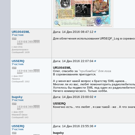
UR1004SWL
Дата: 14 Дек 2016 08:47:12
#
Участник
Для облегчения использования UR5EQF_Log в соревно
с июл 2011
Днепропетровск
Сообщений: 1639
US5ERQ
Дата: 14 Дек 2016 22:07:04
#
Участник
UR1004SWL
Олег, спасибо за
"прибамбас" для лога
В соревнованиях пригодится.
с фев 2007
Украина
А у меня вот какой вопрос к братству SWL-щиков...
Сообщений: 1552
Многие ли из вас, любят помониторить радиолюбительс
Хотелось бы подвести SWL под один из радиолюбитель
Ничего коммерческого. Только хобби.
bugsky
Дата: 14 Дек 2016 23:00:02
#
Участник
US5ERQ
Конечно есть , что любят , я сам такой - же . А что зна
с фев 2009
Мировой Океан
Сообщений: 643
US5ERQ
Дата: 14 Дек 2016 23:55:36
#
Участник
bugsky