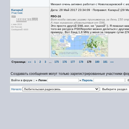
Михаил очень активно работал с Новолазаревской с ап
KarapuZ
Дата: 28 Май 2017 23:34:09 · Поправил: KarapuZ (29 М
Участник
R9O-16
Вот когда своими ушами принимаешь за день 150 стр
А так никакого удовольствия от SWL.
с июн 2013
Это просто другой SWL-инг, не "ушной":). Я показал к
Юг России
того-же ресурса PSKReporter можно делиться с други
Сообщений: 6003
примеру.. Вот бэнд 1,8 MHz у меня за текущие сутки (C
Страница:
««
...
»»
1
2
3
175
176
177
178
179
180
181
Создавать сообщения могут только зарегистрированные участники фо
Войти в форум ::
» Логин
»
Пароль
Начало