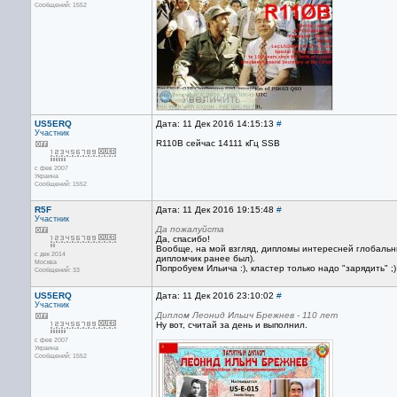
Сообщений: 1552
US5ERQ
Дата: 11 Дек 2016 14:15:13
#
Участник
R110B сейчас 14111 кГц SSB
с фев 2007
Украина
Сообщений: 1552
R5F
Дата: 11 Дек 2016 19:15:48
#
Участник
Да пожалуйста
Да, спасибо!
Вообще, на мой взгляд, дипломы интересней глобальны
с дек 2014
дипломчик ранее был).
Москва
Попробуем Ильича :), кластер только надо "зарядить" ;)
Сообщений: 33
US5ERQ
Дата: 11 Дек 2016 23:10:02
#
Участник
Диплом Леонид Ильич Брежнев - 110 лет
Ну вот, считай за день и выполнил.
с фев 2007
Украина
Сообщений: 1552