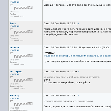
Участник
Цирк да и только... Всё это было бы очень смешно, есл
с фев 2009
Тамбов
Сообщений: 215
Boris
Дата: 06 Окт 2010 21:27:21
#
Участник
теперь любого у кого есть приёмник типа дегена, не г
припаяют прослушку моряков и вояк разных, а на скан
прощай радиолюбительство.
с апр 2008
Германия
Сообщений: 233
minorite
Дата: 06 Окт 2010 21:29:18 · Поправил: minorite (06 Ок
Участник
RW0OAD
“Радионяни” и камеры наблюдения оказались вне зако
с янв 2009
Ну а теперь подумаем каким образом до некоего
радио
Сколково
Сообщений: 3448
Фотограф
Дата: 06 Окт 2010 21:30:56
#
Участник
на сканнерах ещё и мобилки можно слушать.
Boris
С этого места подробнее, пожалуйста.
с янв 2006
Чкаловский-Круг
Сообщений: 25077
Solberg
Дата: 06 Окт 2010 21:35:31
#
Участник
С этого места подробнее, пожалуйста.
Сенао, харвест, и тд тоже являются мобильными телеф
с мар 2010
Москва-Подмосковье