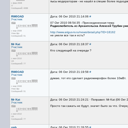
пысы модераторам - не нашёл в спешке более подходя
с фев 2008
///
Сообщений: 4088
RW0OAD
Дата: 06 Окт 2010 21:14:06
#
Участник
07 Окт 2010 08:54:35 - Присоединенная тема:
Радиолюбитель из Архангельска Алексей Трубин уже
с мар 2008
http://www.arigus-tv.ru/news/detail.php?ID=18162
Улан-Удэ
не ужели все так и есть?
Сообщений: 91
Mr Kat
Дата: 06 Окт 2010 21:18:37
#
Участник
Кто следующий на очереди ?
с июл 2010
UA
Сообщений: 77
RW0OAD
Дата: 06 Окт 2010 21:19:58
#
Участник
думаю, тот кто сделает радиомикрофон более 10мВт.
с мар 2008
Улан-Удэ
Сообщений: 91
Mr Kat
Дата: 06 Окт 2010 21:24:21 · Поправил: Mr Kat (06 Окт 
Участник
Просто так сажать не будут, значит было за что. Очер
с июл 2010
UA
Сообщений: 77
rmb
Дата: 06 Окт 2010 21:26:55
#