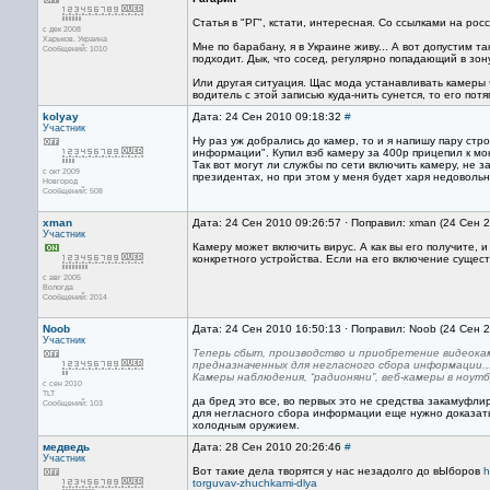
Статья в "РГ", кстати, интересная. Со ссылками на рос
с дек 2008
Харьков. Украина
Мне по барабану, я в Украине живу... А вот допустим т
Сообщений: 1010
подходит. Дык, что сосед, регулярно попадающий в зо
Или другая ситуация. Щас мода устанавливать камеры ч
водитель с этой записью куда-нить сунется, то его пот
kolyay
Дата: 24 Сен 2010 09:18:32
#
Участник
Ну раз уж добрались до камер, то и я напишу пару стр
информации". Купил вэб камеру за 400р прицепил к мо
Так вот могут ли службы по сети включить камеру, не 
с окт 2009
президентах, но при этом у меня будет харя недоволь
Новгород
Сообщений: 508
xman
Дата: 24 Сен 2010 09:26:57 · Поправил: xman (24 Сен 
Участник
Камеру может включить вирус. А как вы его получите, и
конкретного устройства. Если на его включение сущес
с авг 2005
Вологда
Сообщений: 2014
Noob
Дата: 24 Сен 2010 16:50:13 · Поправил: Noob (24 Сен 
Участник
Теперь сбыт, производство и приобретение видеока
предназначенных для негласного сбора информации..
Камеры наблюдения, “радионяни”, веб-камеры в ноут
с сен 2010
TLT
да бред это все, во первых это не средства закамуфл
Сообщений: 103
для негласного сбора информации еще нужно доказать,
холодным оружием.
медведь
Дата: 28 Сен 2010 20:26:46
#
Участник
Вот такие дела творятся у нас незадолго до вЫборов
h
torguvav-zhuchkami-dlya