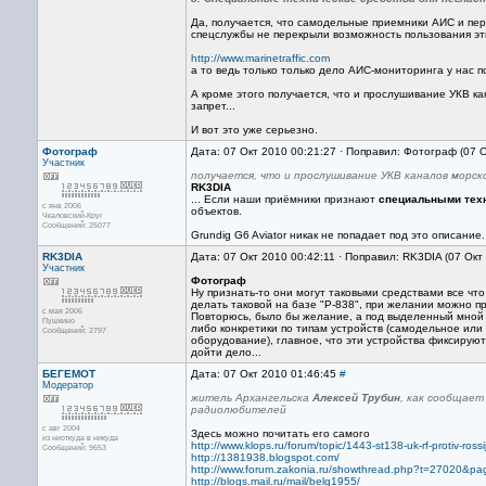
Да, получается, что самодельные приемники АИС и пе
спецслужбы не перекрыли возможность пользования эт
http://www.marinetraffic.com
а то ведь только только дело АИС-мониторинга у нас по
А кроме этого получается, что и прослушивание УКВ к
запрет...
И вот это уже серьезно.
Фотограф
Дата: 07 Окт 2010 00:21:27 · Поправил: Фотограф (07 
Участник
получается, что и прослушивание УКВ каналов морск
RK3DIA
... Если наши приёмники признают
специальными тех
с янв 2006
объектов.
Чкаловский-Круг
Сообщений: 25077
Grundig G6 Aviator никак не попадает под это описание.
RK3DIA
Дата: 07 Окт 2010 00:42:11 · Поправил: RK3DIA (07 Окт
Участник
Фотограф
Ну признать-то они могут таковыми средствами все что
делать таковой на базе "Р-838", при желании можно пр
с мая 2006
Повторюсь, было бы желание, а под выделенный мной пун
Пушкино
либо конкретики по типам устройств (самодельное ил
Сообщений: 2797
оборудование), главное, что эти устройства фиксирую
дойти дело...
БЕГЕМОТ
Дата: 07 Окт 2010 01:46:45
#
Модератор
житель Архангельска
Алексей Трубин
, как сообщает
радиолюбителей
с авг 2004
Здесь можно почитать его самого
из ниоткуда в никуда
http://www.klops.ru/forum/topic/1443-st138-uk-rf-protiv-
Сообщений: 9653
http://1381938.blogspot.com/
http://www.forum.zakonia.ru/showthread.php?t=27020&p
http://blogs.mail.ru/mail/belg1955/