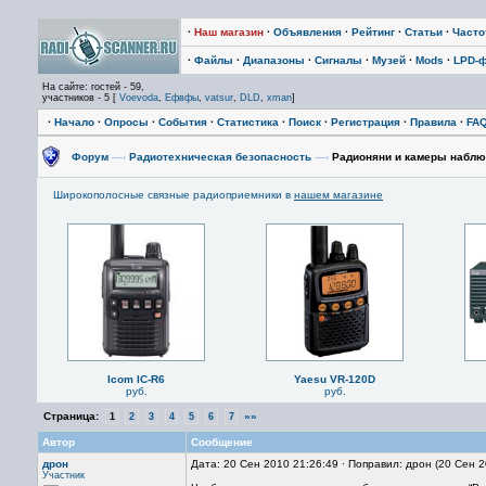
·
Наш магазин
·
Объявления
·
Рейтинг
·
Статьи
·
Част
·
Файлы
·
Диапазоны
·
Сигналы
·
Музей
·
Mods
·
LPD-
На сайте: гостей - 59,
участников - 5 [
Voevoda
,
Ефвфы
,
vatsur
,
DLD
,
xman
]
·
Начало
·
Опросы
·
События
·
Статистика
·
Поиск
·
Регистрация
·
Правила
·
FA
Форум
—›
Радиотехническая безопасность
—›
Радионяни и камеры наблюд
Широкополосные связные радиоприемники в
нашем магазине
Icom IC-R6
Yaesu VR-120D
руб.
руб.
Страница:
»»
1
2
3
4
5
6
7
Автор
Сообщение
дрон
Дата: 20 Сен 2010 21:26:49 · Поправил: дрон (20 Сен 
Участник