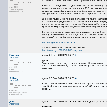
Чтоб не открывать новую тему сбрасываю ее сюда: “Р
Камеры наблюдения, “радионяни”, веб-камеры в ноутбу
с дек 2008
возникла после принятия поправок в 138 статью Уголов
Харьков. Украина
средств, закамуфлированных под бытовые предметы и
Сообщений: 1010
000 рублей или лишением свободы на срок до трех лет
Уже возбуждены уголовные дела против таких нарушите
изготовление “радионяни” по схеме из журнала для р
и начальника монтажного участка Владимира Ваганова 
приемной мэра города видеокамеру, замаскировав ее 
Конечно, подобные поправки в законодательство были
определяются подобные специальные технические средс
спецслужб, а при формальном отношении под нужные п
http://torg.mail.ru/news/12328/
А здесь статья из "Российской газеты":
http://www.rg.ru/2010/09/13/spy.html
Гагарин
Дата: 20 Сен 2010 21:34:31
#
Участник
дрон
Уважаемый, не путайте одно с другим. Статью внимате
для радиолюбителей, - а в том что эти ребята исполь
с окт 2005
доказать.
KO50
Сообщений: 1180
Solberg
Дата: 20 Сен 2010 21:36:53
#
Участник
Чекисты монополию себе готовят. Интересно как можно
это. Вобщем видеогазкам тоже кердык? 80 процентов 
словом.
с мар 2010
Москва-Подмосковье
Сообщений: 865
дрон
Дата: 20 Сен 2010 21:39:04 · Поправил: дрон (20 Сен 
Участник
Гагарин