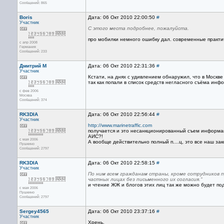
Сообщений: 865
Boris
Дата: 06 Окт 2010 22:00:50
#
Участник
С этого места подробнее, пожалуйста.
про мобилки немного ошибку дал. современные практи
с апр 2008
Германия
Сообщений: 233
Дмитрий М
Дата: 06 Окт 2010 22:31:36
#
Участник
Кстати, на днях с удивлением обнаружил, что в Москве 
так как попали в список средств негласного съёма инф
с фев 2006
Москва
Сообщений: 374
RK3DIA
Дата: 06 Окт 2010 22:56:44
#
Участник
http://www.marinetraffic.com
получается и это несанкционированный съем информац
АИС?!
с мая 2006
А вообще действительно полный п....ц, это все наш зак
Пушкино
Сообщений: 2797
RK3DIA
Дата: 06 Окт 2010 22:58:15
#
Участник
По ним всем гражданам страны, кроме сотрудников 
частных лицах без письменного их согласия."
и чтение ЖЖ и блогов этих лиц так же можно будет под
с мая 2006
Пушкино
Сообщений: 2797
Sergey4565
Дата: 06 Окт 2010 23:37:16
#
Участник
Хрень.