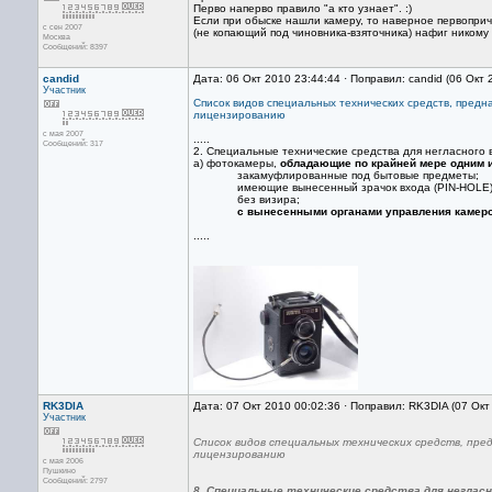
Перво наперво правило "а кто узнает". :)
Если при обыске нашли камеру, то наверное первопри
с сен 2007
(не копающий под чиновника-взяточника) нафиг никому
Москва
Сообщений: 8397
candid
Дата: 06 Окт 2010 23:44:44 · Поправил: candid (06 Окт
Участник
Список видов специальных технических средств, предн
лицензированию
с мая 2007
.....
Сообщений: 317
2. Специальные технические средства для негласного
а) фотокамеры,
обладающие по крайней мере одним 
закамуфлированные под бытовые предметы;
имеющие вынесенный зрачок входа (PIN-HOLE)
без визира;
с вынесенными органами управления камеро
.....
RK3DIA
Дата: 07 Окт 2010 00:02:36 · Поправил: RK3DIA (07 Окт
Участник
Список видов специальных технических средств, пре
лицензированию
с мая 2006
Пушкино
Сообщений: 2797
8. Специальные технические средства для неглас