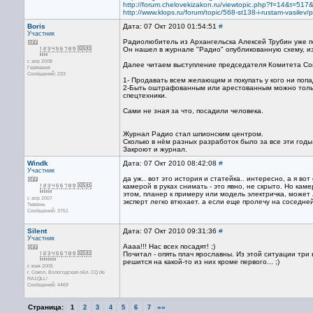
http://forum.chelovekizakon.ru/viewtopic.php?f=14&t=
http://www.klops.ru/forum/topic/568-st138-i-rustam-vasile
Boris
Дата: 07 Окт 2010 01:54:51
#
Участник
Радиолюбитель из Архангельска Алексей Трубин уже по
Он нашел в журнале "Радио" опубликованную схему, из
с апр 2008
Далее читаем выступление председателя Комитета Со
Германия
Сообщений: 233
1- Продавать всем желающим и покупать у кого ни поп
2-Быть оштрафованным или арестованным можно тольк
спецтехники.
Сами не зная за что, посадили человека.
Журнал Радио стал шпионским центром.
Сколько в нём разных разработок было за все эти годы
Закроют и журнал.
Windk
Дата: 07 Окт 2010 08:42:08
#
Участник
да уж.. вот это история и статейка.. интересно, а я 
камерой в руках снимать - это явно, не скрыто. Но ка
этом, планер к примеру или модель электричка, может 
с апр 2007
эксперт легко втюхает. а если еще пролечу на соседн
Тюмень
Сообщений: 3751
Silent
Дата: 07 Окт 2010 09:31:36
#
Участник
Аааа!!! Нас всех посадят! ;)
Почитал - опять плач ярославны. Из этой ситуации три 
решится на какой-то из них кроме первого... ;)
с мая 2005
г. Сокол, Вологодская обл. CQ de
RA1QLL!
Сообщений: 4469
Страница:
»»
1
2
3
4
5
6
7