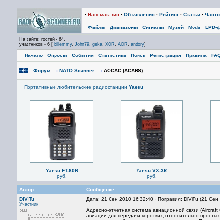
·
Наш магазин
·
Объявления
·
Рейтинг
·
Статьи
·
Част
·
Файлы
·
Диапазоны
·
Сигналы
·
Музей
·
Mods
·
LPD-
На сайте: гостей - 64,
участников - 6 [
killemmy
,
John79
,
geka
,
XOR
,
AOR
,
andory
]
·
Начало
·
Опросы
·
События
·
Статистика
·
Поиск
·
Регистрация
·
Правила
·
FA
Форум
—›
NATO Scanner
—›
АОСАС (ACARS)
Портативные любительские радиостанции
Yaesu
Yaesu FT-60R
Yaesu VX-3R
руб.
руб.
Автор
Сообщение
DiViTu
Дата: 21 Сен 2010 16:32:40 · Поправил: DiViTu (21 Сен
Участник
Адресно-отчетная система авиационной связи (Aircraft
авиации для передачи коротких, относительно прост