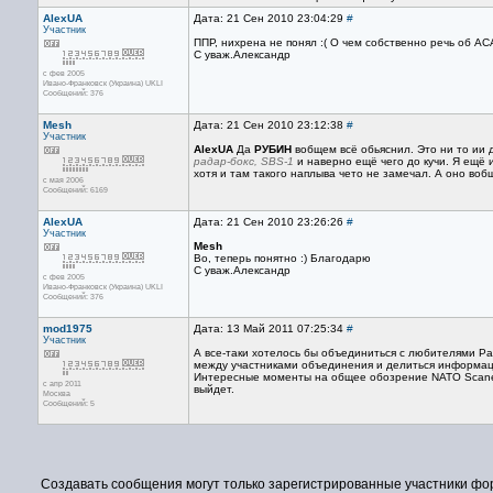
AlexUA
Дата: 21 Сен 2010 23:04:29
#
Участник
ППР, нихрена не понял :( О чем собственно речь об AC
С уваж.Александр
с фев 2005
Ивано-Франковск (Украина) UKLI
Сообщений: 376
Mesh
Дата: 21 Сен 2010 23:12:38
#
Участник
AlexUA
Да
РУБИН
вобщем всё обьяснил. Это ни то ии д
радар-бокс, SBS-1
и наверно ещё чего до кучи. Я ещё 
хотя и там такого наплыва чето не замечал. А оно вобщ
с мая 2006
Сообщений: 6169
AlexUA
Дата: 21 Сен 2010 23:26:26
#
Участник
Mesh
Во, теперь понятно :) Благодарю
С уваж.Александр
с фев 2005
Ивано-Франковск (Украина) UKLI
Сообщений: 376
mod1975
Дата: 13 Май 2011 07:25:34
#
Участник
А все-таки хотелось бы объединиться с любителями Р
между участниками объединения и делиться информац
Интересные моменты на общее обозрение NATO Scaner
с апр 2011
выйдет.
Москва
Сообщений: 5
Создавать сообщения могут только зарегистрированные участники фо