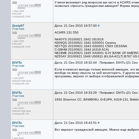
У меня возникает ряд вопросов как часто в ACARS от
позвольте спросить гражданская авиация? Форма перед
с фев 2008
РОССИЯ
Сообщений: 2530
Zesty67
Дата: 21 Сен 2010 18:57:00
#
Участник
ACARS 131.550
N440YS 20100921 1842 US1616
с фев 2008
N309QS 20100921 1842 GS0001 Cessna
РОССИЯ
N577QS 20100921 1843 GS0001 C56X CESSNA
Сообщений: 2530
C-GBHM 20100921 1844 (A319 ACA)
N818ME 20100921 1845 XA0001 G-IV BANK OF AMERI
N255AY 20100921 1849 US0811 (KLGA-KCLT) B767 US A
DiViTu
Дата: 21 Сен 2010 19:32:44 · Поправил: DiViTu (21 Сен
Участник
Если я написал выходы только военной авиации, это во
вообще не вижу смысла за ней мониторить. У других 
программы, вернее от выбора отображаемой информа
с июл 2009
Нижний Новгород
Сообщений: 224
DiViTu
Дата: 21 Сен 2010 19:33:29 · Поправил: DiViTu (21 Сен
Участник
1934 Shannon CC, BAW909U, G-EUPK, A319-131, British 
с июл 2009
Нижний Новгород
Сообщений: 224
DiViTu
Дата: 21 Сен 2010 19:43:51
#
Участник
Вот вариант гражданской авиации. Можно еще выбрат
с июл 2009