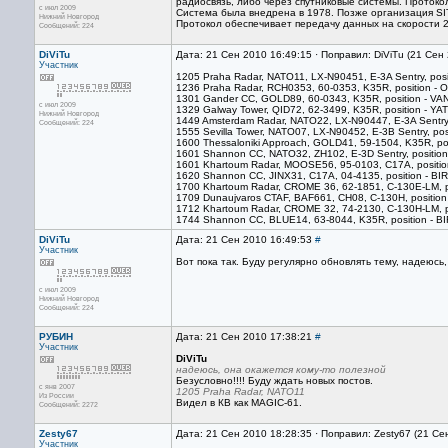
радиосвязь, либо через спутниковые системы. Протоко
с июл 2009
Система была внедрена в 1978. Позже организация S
Нижний Новгород
Протокол обеспечивает передачу данных на скорости 
Сообщений: 224
DiViTu
Дата: 21 Сен 2010 16:49:15 · Поправил: DiViTu (21 Сен
Участник
1205 Praha Radar, NATO11, LX-N90451, E-3A Sentry, po
1236 Praha Radar, RCH0353, 60-0353, K35R, position 
1301 Gander CC, GOLD89, 60-0343, K35R, position - 
с июл 2009
1329 Galway Tower, QID72, 62-3499, K35R, position - Y
Нижний Новгород
1449 Amsterdam Radar, NATO22, LX-N90447, E-3A Sentry
Сообщений: 224
1555 Sevilla Tower, NATO07, LX-N90452, E-3B Sentry, po
1600 Thessaloniki Approach, GOLD41, 59-1504, K35R, po
1601 Shannon CC, NATO32, ZH102, E-3D Sentry, positio
1601 Khartoum Radar, MOOSE56, 95-0103, C17A, positio
1620 Shannon CC, JINX31, C17A, 04-4135, position - B
1700 Khartoum Radar, CROME 36, 62-1851, C-130E-LM, po
1709 Dunaujvaros CTAF, BAF661, CH08, C-130H, positi
1712 Khartoum Radar, CROME 32, 74-2130, C-130H-LM, po
1744 Shannon CC, BLUE14, 63-8044, K35R, position - 
DiViTu
Дата: 21 Сен 2010 16:49:53
#
Участник
Вот пока так. Буду регулярно обновлять тему, надеюсь,
с июл 2009
Нижний Новгород
Сообщений: 224
РУБИН
Дата: 21 Сен 2010 17:38:21
#
Участник
DiViTu
надеюсь, она окажется кому-то полезной
Безусловно!!!! Буду ждать новых постов.
с янв 2007
1205 Praha Radar, NATO11
Из России
Видел в КВ как MAGIC-61.
Сообщений: 2272
Zesty67
Дата: 21 Сен 2010 18:28:35 · Поправил: Zesty67 (21 Се
Участник