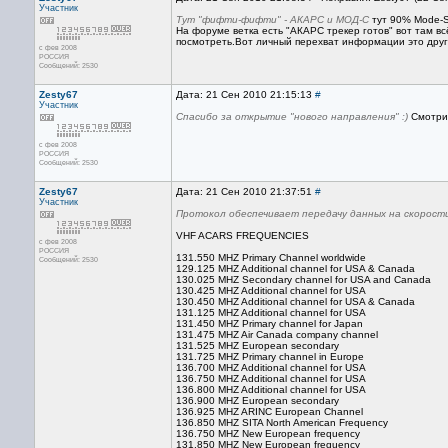
Участник
Тут "фифти-фифти" - АКАРС и МОД-С
тут 90% Mode-S,
На форуме ветка есть "AКАРС трекер готов" вот там всё
посмотреть.Вот личный перехват информации это друг
с фев 2008
РОССИЯ
Сообщений: 2530
Zesty67
Дата: 21 Сен 2010 21:15:13
#
Участник
Спасибо за открытие "нового направления" :)
Смотрим
с фев 2008
РОССИЯ
Сообщений: 2530
Zesty67
Дата: 21 Сен 2010 21:37:51
#
Участник
Протокол обеспечивает передачу данных на скорости
VHF ACARS FREQUENCIES
с фев 2008
РОССИЯ
131.550 MHZ Primary Channel worldwide
Сообщений: 2530
129.125 MHZ Additional channel for USA & Canada
130.025 MHZ Secondary channel for USA and Canada
130.425 MHZ Additional channel for USA
130.450 MHZ Additional channel for USA & Canada
131.125 MHZ Additional channel for USA
131.450 MHZ Primary channel for Japan
131.475 MHZ Air Canada company channel
131.525 MHZ European secondary
131.725 MHZ Primary channel in Europe
136.700 MHZ Additional channel for USA
136.750 MHZ Additional channel for USA
136.800 MHZ Additional channel for USA
136.900 MHZ European secondary
136.925 MHZ ARINC European Channel
136.850 MHZ SITA North American Frequency
136.750 MHZ New European frequency
131.850 MHZ New European frequency