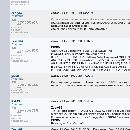
Нижний Новгород
Сообщений: 224
Zesty67
Дата: 21 Сен 2010 19:44:29
#
Участник
Если я логи только военной авиации, это вовсе не з
гражданская авиация а военная отмечается время от 
авиации так и для военной.
с фев 2008
Дайте пару логов гражданской авиации.
РОССИЯ
Сообщений: 2530
vrn7234
Дата: 21 Сен 2010 20:38:37
#
Участник
DiViTu
Спасибо за открытие "нового направления" :)
В ACARS логи выглядят примерно так:
с мая 2008
06-6159 C17 P-159 USAF Military Airlift Command MC61
Воронеж
A6-ECS B773 38980 Emirates EK0225 (DXB-SFO) 1048 
Сообщений: 1735
A6-EWB B772 35573 Emirates EK0215 (DXB-LAX) 1107 
B-18712 B744 33729 Air China CI5311 0308 20100831
B-18801 A340 402 Air China CI0031 (YVR-TPE) 0233 20
Mesh
Дата: 21 Сен 2010 20:47:59
#
Участник
Имзо путаница какая-то. Сигналик этого АКАРС пролил 
ни частот где это выловил, ни агрегата каким ловит. Го
с мая 2006
Сообщений: 6169
РУБИН
Дата: 21 Сен 2010 20:52:46
#
Участник
Zesty67
Тут "фифти-фифти" - АКАРС и МОД-С. Такие возможност
а сервер синхронизирует через софт всех пользователе
с янв 2007
Короче если купить тот же "радар-бокс, SBS-1" всё это
Из России
DiViTu
Сообщений: 2272
Выкладывайте. Спасибо.
Zesty67
Дата: 21 Сен 2010 21:08:34 · Поправил: Zesty67 (22 Се