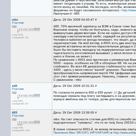
ужасом думаю о перспективе залезания внутрь при оче
имеют тенденцию к отрыву. То есть, инженерные решен
почти конец их линейки. На последок, хотя Вы, возможн
форумчан он будет несомненно интересен) -
http://www
Наилучшего! -485
mbv
Дата: 29 Окт 2009 04:45:47
#
Участник
485: 70% месячной зарплаты за ВЭФ в Союзе тоже было
Верхнюю планку, чтобы не болталась, надо, немного вы
вывернутыми двумя винтами. Если же нужен доступ к М
с мая 2009
накладку к металлической скобе, сидящей на регулятор
Сообщений: 153
Человек в radiointel не всегда понимает, что пишет, да
характеристики. На мой взгляд, в 6001 есть два конст
моделях вставлены встречно-параллельные диоды) и 2
было бы поставить передачу на подпружиненых шестер
тщательность изготовления вызывают у меня полное из
никто и близко не может.)
По сравнению с 6001 мои претензии к упомянутым Вам
5000 - хорош, особенно на СВ и обзорных КВ. Но на р
слабовато. Во всех КВ диапазонах стабильность часто
3400 - здесь у меня список "жалоб" длиннее. Пьезофиль
преобразователь напряжения портят FM. Цифровая шка
этот счет прямая рекомендация. Наконец, главное - кор
С уважением - mbv
still
Дата: 29 Окт 2009 10:31:31
#
Участник
По сложности ремонта 600 и 650 рулит :) ! До деталей
помощью зеркала под плату заглядывать и на дорожки 
корпусе вмятины как от топора, ручки для переноски по
с апр 2009
Сообщений: 267
485
Дата: 29 Окт 2009 13:36:00
#
Участник
mbv: На счет опасности статики для 6001-го спасибо з
подозрительно "туповаты", что-то по типу Sony 2001D 
с мар 2005
В плане сложности 6001-й, по моему печальному опыту
Сообщений: 1010
Приемник Marc NR-52F1 (HF/VHF/UHF)
и
http://www.ant