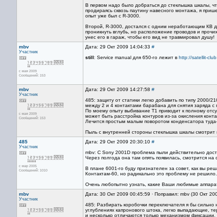
В первом надо было добраться до стеклышка шкалы, что
продираясь сквозь паутину навесного монтажа, я пришел
опыт уже был с R-3000.
Второй, R-3000, достался с одним неработающим КВ д
проникнуть вглубь, но расположение проводов и прочих
унес его в гараж, чтобы его вид не травмировал душу!
mbv
Дата: 29 Окт 2009 14:04:33
#
Участник
still
: Service manual для 650-го лежит в
http://satellit-c
с мая 2009
Сообщений: 153
mbv
Дата: 29 Окт 2009 14:27:58
#
Участник
485: защиту от статики легко добавить по типу 2000/2
между 2 и 4 контактами барабана для снятия заряда с пл
По моему опыту выбивание Т1 приводит к полному отсу
с мая 2009
может быть расстройка контуров из-за окисления конт
Сообщений: 153
Лечится простым малым поворотом конденсатора туда
Пыль с внутренней стороны стеклышка шкалы смотрит 
485
Дата: 29 Окт 2009 20:30:10
#
Участник
mbv: С Sony 2001D проблема пыли действительно доста
Через полгода она там опять появилась, смотрится на
с мар 2005
В плане 6001-го буду признателен за совет, как вы р
Сообщений: 1010
Контактам-60, но радикально это проблему не решило. 
Очень любопытно узнать, какие Ваши любимые аппарат
mbv
Дата: 30 Окт 2009 00:45:59 · Поправил: mbv (30 Окт 20
Участник
485: Разбирать коробочки переключателя я бы сильно
углублениях капронового штока, легко выпадающие, те
и несколько отличаются только механизмом фиксации.