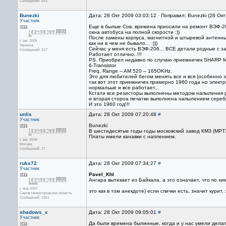
Сообщений: 643
Bunezki
Дата: 28 Окт 2009 03:03:12 · Поправил: Bunezki (28 Ок
Участник
Еще в былые Сов. времена приосили на ремонт ВЭФ-2
окна автобуса на полной скорости :))
После замены корпуса, магнитной и штыревой антенн
с авг 2005
как ни в чем не бывало... :)))
Украина
Сейчас у меня есть ВЭФ-206... ВСЕ детали родные с з
Сообщений: 217
Работает отлично..!!!
PS. Приобрел недавно по случаю приемничек SHARP M
6-Transistor
Freq. Range -- AM 520 -- 165OKHz.
Это для любителей бегом менять все и вся (особенно 
так вот этот приемничек примерно 1960 года но элект
нормальые и все работает...
Кстати все резисторы выполнены методом напыления 
и вторая стороа печатки выполнена напылением серебр
И это 1960 год!!!
unlis
Дата: 28 Окт 2009 07:20:48
#
Участник
Bunezki
В шестидесятые годы годы московский завод КМЗ (МРТЗ
Платы имели канавки с наплением.
с авг 2006
Москва
Сообщений: 77
ruks72
Дата: 28 Окт 2009 07:34:27
#
Участник
Pavel_Khl
Ангара вытекает из Байкала, а это означает, что по х
с янв 2007
это как в том анекдоте) если спички есть, значит курит, зн
Саров Нижегородская область
Сообщений: 2351
shadows_x
Дата: 28 Окт 2009 09:05:01
#
Участник
Да были времена былинные, когда и у нас умели делать,