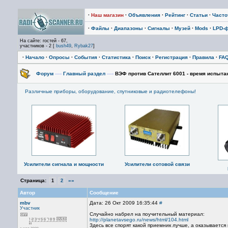
·
Наш магазин
·
Объявления
·
Рейтинг
·
Статьи
·
Част
·
Файлы
·
Диапазоны
·
Сигналы
·
Музей
·
Mods
·
LPD-
На сайте: гостей - 67,
участников - 2 [
bush49
,
Rybak27
]
·
Начало
·
Опросы
·
События
·
Статистика
·
Поиск
·
Регистрация
·
Правила
·
FA
Форум
—›
Главный раздел
—›
ВЭФ против Сателлит 6001 - время испыта
Различные приборы, оборудование, спутниковые и радиотелефоны!
Усилители сигнала и мощности
Усилители сотовой связи
Страница:
»»
1
2
Автор
Сообщение
mbv
Дата: 26 Окт 2009 16:35:44
#
Участник
Случайно набрел на поучительный материал:
http://planetavsego.ru/news/html/104.html
Здесь все спорят какой приемник лучше, а оказывается