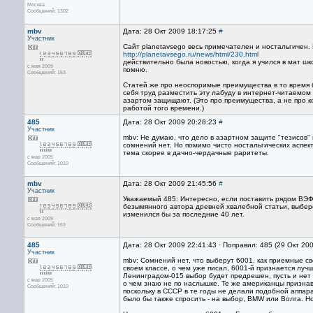
Москва
Сообщений: 1302
mbv
Дата: 28 Окт 2009 18:17:25
#
Участник
Сайт planetavsego весь примечателен и ностальгичен. 
http://planetavsego.ru/news/html/230.html
действительно была новостью, когда я учился в мат ш
с мая 2009
помню.
Сообщений: 153
Статей же про неоспоримые преимущества в то время бы
себя труд разместить эту лабуду в интернет-читаемом 
азартом защищают. (Это про преимущества, а не про 
работой того времени.)
485
Дата: 28 Окт 2009 20:28:23
#
Участник
mbv: Не думаю, что дело в азартном защите "тезисов"
сомнений нет. Но помимо чисто ностальгических аспек
тема скорее в дачно-чердачные раритеты.
с мар 2005
Сообщений: 1010
mbv
Дата: 28 Окт 2009 21:45:56
#
Участник
Уважаемый 485: Интересно, если поставить рядом ВЭФ 
безымянного автора древней хвалебной статьи, выбер
изменился бы за последние 40 лет.
с мая 2009
Сообщений: 153
485
Дата: 28 Окт 2009 22:41:43 · Поправил: 485 (29 Окт 20
Участник
mbv: Сомнений нет, что выберут 6001, как приемные свой
своем классе, о чем уже писал, 6001-й признается луч
Ленинградом-015 выбор будет предрешен, пусть и нет 
с мар 2005
о чем знаю не по наслышке. Те же американцы признав
Сообщений: 1010
поскольку в СССР в те годы не делали подобной аппар
было бы также спросить - на выбор, BMW или Волга. Н