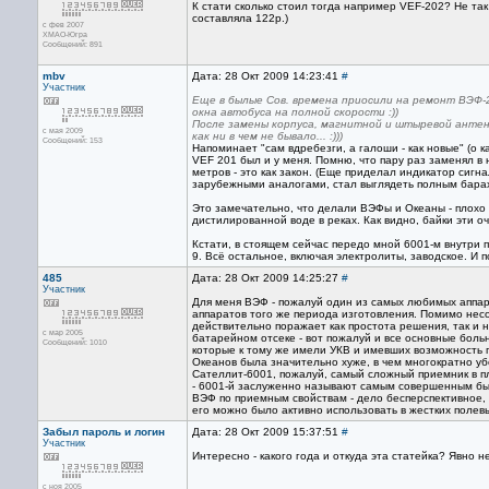
К стати сколько стоил тогда например VEF-202? Не так
составляла 122р.)
с фев 2007
ХМАО-Югра
Сообщений: 891
mbv
Дата: 28 Окт 2009 14:23:41
#
Участник
Еще в былые Сов. времена приосили на ремонт ВЭФ-
окна автобуса на полной скорости :))
После замены корпуса, магнитной и штыревой анте
с мая 2009
как ни в чем не бывало... :)))
Сообщений: 153
Напоминает "сам вдребезги, а галоши - как новые" (о к
VEF 201 был и у меня. Помню, что пару раз заменял в 
метров - это как закон. (Еще приделал индикатор сигн
зарубежными аналогами, стал выглядеть полным бара
Это замечательно, что делали ВЭФы и Океаны - плохо т
дистилированной воде в реках. Как видно, байки эти о
Кстати, в стоящем сейчас передо мной 6001-м внутри п
9. Всё остальное, включая электролиты, заводское. И п
485
Дата: 28 Окт 2009 14:25:27
#
Участник
Для меня ВЭФ - пожалуй один из самых любимых аппар
аппаратов того же периода изготовления. Помимо несо
действительно поражает как простота решения, так и 
с мар 2005
батарейном отсеке - вот пожалуй и все основные боль
Сообщений: 1010
которые к тому же имели УКВ и имевших возможность п
Океанов была значительно хуже, в чем многократно убе
Сателлит-6001, пожалуй, самый сложный приемник в пл
- 6001-й заслуженно называют самым совершенным быт
ВЭФ по приемным свойствам - дело бесперспективное,
его можно было активно использовать в жестких полевы
Забыл пароль и логин
Дата: 28 Окт 2009 15:37:51
#
Участник
Интересно - какого года и откуда эта статейка? Явно н
с ноя 2005