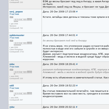
с мая 2009
ВЭФ до весны бросают под лед в Ангару, а какая Ангар
Сообщений: 153
не было.
Интересно, какой лед на Янцзы, и бросают ли туда Де
serj_popov
Дата: 26 Окт 2009 17:15:06
#
Участник
Кстати, китайцы свои дегены и тексаны тоже купали в 
с дек 2006
Фрязино
Сообщений: 762
spbtvmaster
Дата: 26 Окт 2009 17:44:01
#
Участник
до весны бросают под лед в Ангару
Я не очень верю, что утопленное радио останется раб
с дек 2006
полностью в воде или его забыли в сугробе и он вмерз 
Санкт-Петербург
будет интересно.
Сообщений: 2732
Думаю, разъест подстроечные конденсаторы, КПЕ, кор
Алюминий - медь и железо в водной среде будут образ
коррозии.
mbv
Дата: 26 Окт 2009 18:29:41
#
Участник
разъест подстроечные конденсаторы, КПЕ, корпуса 
Алюминий - медь и железо в водной среде будут обр
с мая 2009
И этому есть объяснение в замечательной статье. Как 
Сообщений: 153
still
Дата: 26 Окт 2009 19:52:23
#
Участник
Вы статью повнимательней почитайте, там пишиться в 
Время поставило все на свои места, грюндиги в основ
конденсаторами.
с апр 2009
Сообщений: 267
mbv
Дата: 26 Окт 2009 20:32:11
#