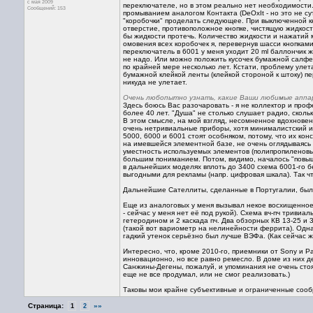
с мая 2009
переключателе, но в этом реально нет необходимости.)
Сообщений: 153
промыванием аналогом Контакта (DeOxIt - но это не су
"коробочки" проделать следующее. При выключенной кн
отверстие, противоположное кнопке, чистящую жидкост
бы жидкости протечь. Количество жидкости и нажатий м
омовения всех коробочек я, перевернув шасси кнопками 
переключатель в 6001 у меня уходит 20 ml баллончик 
не надо. Или можно положить кусочек бумажной салфе
по крайней мере несколько лет. Кстати, проблему уле
бумажной клейкой ленты (клейкой стороной к штоку) п
никуда не улетает.
Очень любопытно узнать, какие Ваши любимые аппар
Здесь боюсь Вас разочаровать - я не коллектор и проф
более 40 лет. "Душа" не столько слушает радио, сколь
В этом смысле, на мой взгляд, несомненное вдохновен
очень нетривиальные приборы, хотя минималистский и
5000, 6000 и 6001 стоят особняком, потому, что их ко
на имевшейся элементной базе, не очень оглядываясь 
уместность используемых элементов (полипропиленовые 
большим пониманием. Потом, видимо, началось "повыш
в дальнейших моделях вплоть до 3400 схема 6001-го 
выгодными для рекламы (напр. цифровая шкала). Так ч
Дальнейшие Сателлиты, сделанные в Португалии, были
Еще из аналоговых у меня вызывал некое восхищенное 
- сейчас у меня нет её под рукой). Схема вч-пч трив
гетеродином и 2 каскада пч. Два обзорных КВ 13-25 и
(такой вот вариометр на нелинейности феррита). Одна
гадкий утенок серьёзно был лучше ВЭФа. (Как сейчас 
Интересно, что, кроме 2010-го, приемники от Sony и Pa
инновационно, но все равно ремесло. В доме из них де
Санжины-Дегены, пожалуй, и упоминания не очень стоят
еще не все продумал, или не смог реализовать.)
Таковы мои крайне субъективные и ограниченные соо
Страница:
»»
1
2