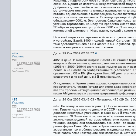
Наконец, о надежности 6001-го. Если ошибаюсь, пусть 
сложнее. Одним из известных недостатков этой модели
Добраться до них, чтобы почистить - мало не покажетс
металические колпачки на кнопках переключения диапа
потолок одновременно с высвобождением соответствующ
следить за полетом колпачков. Есть еще приводной зу
обладающему 6001-м. Этот ремень банально лопается,
успешно торговались на Ebay, т.к. проблема имеет масс
3D образа внутреннего устройства 6001-го. По-моему, 
инженерной сложности. И все равно, лучший в своем к
Ни в коей мере не оспаривая свойств этого уникально
и устройству Satellit 3400 и самый первый Сателлит - 
таки достоинств ВЭФа в ЕГО классе я бы не умалял. Д
много и которые исключительно теплые.
mbv
Дата: 29 Окт 2009 02:33:57
#
Участник
485: О цене. В момент выпуска Satellit 210 стоил в Г
выпуска и было вполне сравнимо, или несколько меньш
(1958г) и 3000 (1964г) вполне сравнимы по схеме и в
с мая 2009
Zenith, а не Satellit, по соображениям "buy American"
Сообщений: 153
сравнению с СВ и FM. (Не нужно было КВ для того, что
существует и по сей день в 3-й модификации.
О надежности. Кроме очень хорошо сохранившегося и "
переключатель чистил (кстати для этого даже необязат
все три тросика натянул (ничего особенного) и ремен
после АМ детектора и заклеил прорванный диффузор д
485
Дата: 29 Окт 2009 03:49:03 · Поправил: 485 (29 Окт 20
Участник
mbv: Не пойму, о чем мы спорим : ). Просто изначально
нет. Приемников таких не делали в СССР - так это тож
добавлю некоторые уточнения. В США 6001-й стоил по 
с мар 2005
впрочем и 70 % месячной зарплаты в Германии тоже дор
Сообщений: 1010
эксклюзивных моделей, которые обывателю покупать на
технике, которой они пользовались в юности - то был
рынке фирма Сони. Массовость Трансокеаников с их в
экземпляров, так и обилие рекламы в журналах тех лет
тоже повозился с некоторыми экземплярами и, хотя оче