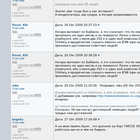
Участник
написана она лет 35 назад
Значит уже тогда был у нас интернет!
с мая 2009
А конденсаторы, как сухари, в Ангаре размачиваются.
Сообщений: 153
Pavel_Khl
Дата: 26 Окт 2009 20:37:23
#
Участник
Ангара вытекает из Байкала, а это означает, что по х
пролежать не один месяц и не помереть! Лично у мен
улыбнулся, ибо у меня два 202-х и один мой ровесник 
с июл 2007
1044кгц я предпочитаю слушать именно на ВЭФ (при на
Подмосковье
принижать достижения советских людей!
Сообщений: 479
Pavel_Khl
Дата: 26 Окт 2009 20:38:28
#
Участник
Ангара вытекает из Байкала, а это означает, что по х
пролежать не один месяц и не помереть! Лично у мен
улыбнулся, ибо у меня два 202-х и один мой ровесник 
с июл 2007
1044кгц я предпочитаю слушать именно на ВЭФ (при на
Подмосковье
принижать достижения советских людей!
Сообщений: 479
mbv
Дата: 26 Окт 2009 21:20:36 · Поправил: mbv (26 Окт 20
Участник
Ангара вытекает из Байкала, а это означает, что по
С добавками (см. например
http://www.baikalwave.eu.org
кондеры.
с мая 2009
Сообщений: 153
не стоит принижать достижения советских людей!
Согласен. Но как насчет достижений немецких людей? 
чуждых нам достижений.
bugsky
Дата: 27 Окт 2009 17:34:48
#
Участник
А на мою память было , что уронили за борт ГМССБ УКВ
работала как ни в чём не бывало .
с фев 2009
Мировой Океан