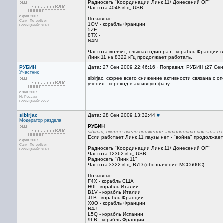
Радиосеть "Координации Линк 11/ Донесений ОГ"
Частота 4048 кГц, USB.
с фев 2007
Позывные:
Санкт-Петербург
1OV - корабль Франции
Сообщений: 8149
5ZE -
8TX -
N4N -
Частота молчит, слышал один раз - корабль Франции в
Линк 11 на 8322 кГц продолжает работать.
РУБИН
Дата: 27 Сен 2009 22:46:16 · Поправил: РУБИН (27 Сен
Участник
sibirjac, скорее всего снижение активности связана с
учения - переход в активную фазу.
с янв 2007
Из России
Сообщений: 2272
sibirjac
Дата: 28 Сен 2009 13:32:44
#
Модератор раздела
РУБИН
sibirjac, скорее всего снижение активности связана с
Если работает Линк 11 паузы нет - "война" продолжаетс
с фев 2007
Санкт-Петербург
Радиосеть "Координации Линк 11/ Донесений ОГ"
Сообщений: 8149
Частота 12362 кГц, USB.
Радиосеть "Линк 11"
Частота 8322 кГц, B7D.(обозначение MCC600С)
Позывные:
F4X - корабль США
H0I - корабль Италии
B1V - корабль Италии
J1B - корабль Франции
X0O - корабль Франции
R4J -
L5Q - корабль Испании
9LB - корабль Франции