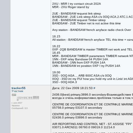
2XU - M5R I try contact circuit 202A
M5R - 2XU Roger stand by
2UE - BANDSAW request link sitrep
BANDSAW - 2UE Link sitrep ASA c/s 0OQ ACA.2 ATC.1 ACB th
2UE - BANDSAW request Timber sitrep
BANDSAW - 2UE Timber net is not active this time
Any station - BANDSAW french anyface radio check Over
16.15
All station - BANDSAW french anyface TEL this time = на
16.22
0XP -2QB BANDSAW is master TIMBER net work and TEL
16.45
M5R - BANDSAW TIMBER parameters TIMBER network NTSP0
1NN - 0XP relay Bandsaw 04 PUSH 14A
BANDSAW - 1NN from 0XP PUSH 14A
1NN - BANDSAW int position 0XP I try PUSH 14A
19.00
3SD - 0OQ AGA ... ARB 600C ASA c/s 0OQ
0OQ - 3SD int my PU/ how you hold my unit in Link/ int AD
3SD - 0OQ ADA.3
tracker55
Дата: 22 Сен 2009 18:21:53
#
Участник
2436.0(best) primary,3896.0 secondary-Взаимодейств
всегда и очень информативно,проблема только в том,ч
с ноя 2007
CENTRE DE COORDINATION ET DE CONTRФLE MARINE 
Украина
05758.0 primary 03107.0 secondary
Сообщений: 113
CENTRE DE COORDINATION ET DE CONTRФLE MARINE
02436.0 primary 03896.0 secondary
AIR REPORTING AND CONTROL NET - ST. ASSISE "FPI"
03071.0 ARCN311 06760.0 09019.0 11214.0