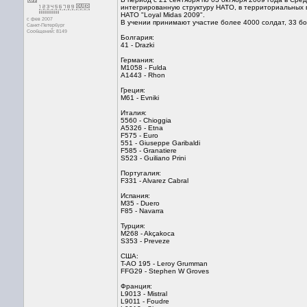
интегрированную структуру НАТО, в территориальных 
НАТО "Loyal Midas 2009".
с фев 2007
В учении принимают участие более 4000 солдат, 33 бо
Санкт-Петербург
Сообщений: 8149
Болгария:
41 - Drazki
Германия:
M1058 - Fulda
A1443 - Rhon
Греция:
M61 - Evniki
Италия:
5560 - Chioggia
A5326 - Etna
F575 - Euro
551 - Giuseppe Garibaldi
F585 - Granatiere
S523 - Guiliano Prini
Португалия:
F331 - Alvarez Cabral
Испания:
M35 - Duero
F85 - Navarra
Турция:
M268 - Akçakoca
S353 - Preveze
США:
T-AO 195 - Leroy Grumman
FFG29 - Stephen W Groves
Франция:
L9013 - Mistral
L9011 - Foudre