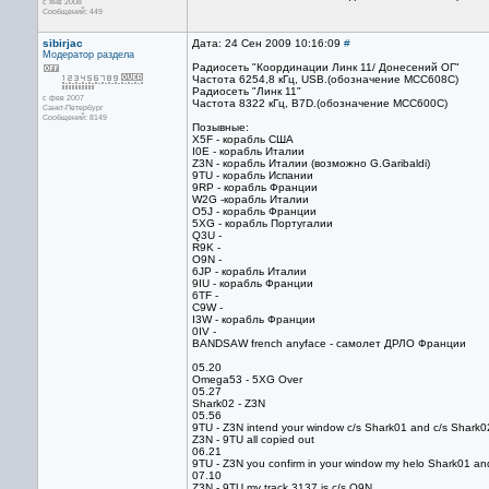
с янв 2008
Сообщений: 449
sibirjac
Дата: 24 Сен 2009 10:16:09
#
Модератор раздела
Радиосеть "Координации Линк 11/ Донесений ОГ"
Частота 6254,8 кГц, USB.(обозначение MCC608С)
Радиосеть "Линк 11"
с фев 2007
Частота 8322 кГц, B7D.(обозначение MCC600С)
Санкт-Петербург
Сообщений: 8149
Позывные:
X5F - корабль США
I0E - корабль Италии
Z3N - корабль Италии (возможно G.Garibaldi)
9TU - корабль Испании
9RP - корабль Франции
W2G -корабль Италии
O5J - корабль Франции
5XG - корабль Португалии
Q3U -
R9K -
O9N -
6JP - корабль Италии
9IU - корабль Франции
6TF -
C9W -
I3W - корабль Франции
0IV -
BANDSAW french anyface - самолет ДРЛО Франции
05.20
Omega53 - 5XG Over
05.27
Shark02 - Z3N
05.56
9TU - Z3N intend your window c/s Shark01 and c/s Shark
Z3N - 9TU all copied out
06.21
9TU - Z3N you confirm in your window my helo Shark01 a
07.10
Z3N - 9TU my track 3137 is c/s O9N