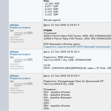
Рим:
- 11.250 "IDR"
- 8.977 "IDR"
- 8.412 "IDR"
- 6.733 "IDR"
- 4.212 "IDR"
Желаю удачи!
sibirjac
Дата: 21 Сен 2009 11:54:07
#
Модератор раздела
РУБИН
Уточнения:
2608.4 French Navy FUO-Toulon, 600L 5N1 STANAG4285
с фев 2007
12666.5 French Navy FUO-Toulon, 300L 5N1 STANAG42
Санкт-Петербург
Сообщений: 8149
БПА Франции и Италии здесь:
Радиосеть самолетов БПА НАТО (Базовой патрульной 
sibirjac
Дата: 21 Сен 2009 18:51:53
#
Модератор раздела
Радиосеть "ВМС Италии".
Частота 6205,7 кГц, USB, STANAG4285.
с фев 2007
18.50
Санкт-Петербург
IHCH - CHIOGGIA (MHC)(M5560)(I-N), связь с УС Рим - ID
Сообщений: 8149
sibirjac
Дата: 21 Сен 2009 19:21:03
#
Модератор раздела
Радиосеть "Координации Линк 11/ Донесений ОГ"
Частота 6254,8 кГц, USB.
с фев 2007
Позывные:
Санкт-Петербург
9SV - корабль Италии
Сообщений: 8149
3KL - корабль Италии
0IG - корабль Франции
7GU -
Q5U -
5BV - корабль Италии
S5G -