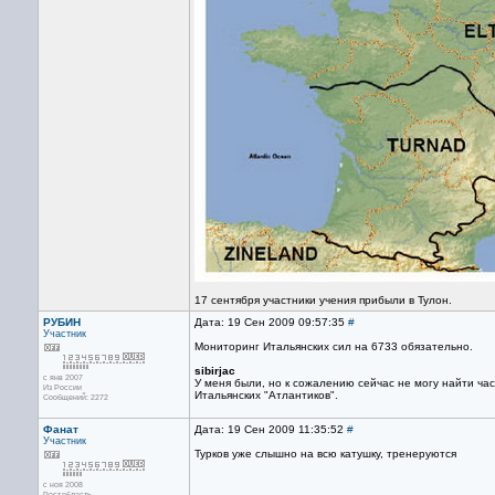
17 сентября участники учения прибыли в Тулон.
РУБИН
Дата: 19 Сен 2009 09:57:35
#
Участник
Мониторинг Итальянских сил на 6733 обязательно.
sibirjac
с янв 2007
У меня были, но к сожалению сейчас не могу найти ч
Из России
Итальянских "Атлантиков".
Сообщений: 2272
Фанат
Дата: 19 Сен 2009 11:35:52
#
Участник
Турков уже слышно на всю катушку, тренеруются
с ноя 2008
Рост.область