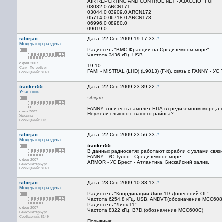
AIR REPORTING AND CONTROL NET - AJACCIO "FUI"
03032.0 ARCN171
03044.0 03909.0 ARCN172
05714.0 06718.0 ARCN173
06996.0 08980.0
09019.0
sibirjac
Дата: 22 Сен 2009 19:17:33
#
Модератор раздела
Радиосеть "ВМС Франции на Средиземном море"
Частота 2436 кГц, USB.
с фев 2007
19.10
Санкт-Петербург
FAMI - MISTRAL (LHD) (L9013) (F-N), связь с FANNY - УС 
Сообщений: 8149
tracker55
Дата: 22 Сен 2009 23:39:22
#
Участник
sibirjac
FANNY-это и есть самолёт БПА в средиземном море,а 
с ноя 2007
Неужели слышно с вашего района?
Украина
Сообщений: 113
sibirjac
Дата: 22 Сен 2009 23:56:33
#
Модератор раздела
tracker55
В данных радиосетях работают корабли с узлами связи
FANNY - УС Тулон - Средиземное море
с фев 2007
ARMOR - УС Брест - Атлантика, Бискайский залив.
Санкт-Петербург
Сообщений: 8149
sibirjac
Дата: 23 Сен 2009 10:33:13
#
Модератор раздела
Радиосеть "Координации Линк 11/ Донесений ОГ"
Частота 6254,8 кГц, USB, ANDVT.(обозначение MCC608
Радиосеть "Линк 11"
с фев 2007
Частота 8322 кГц, B7D.(обозначение MCC600С)
Санкт-Петербург
Сообщений: 8149
Позывные: