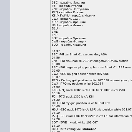
9SC - корабль Испании
F6I - корабль Италии
2NY - корабль Португалии
P7Q - корабль Италии
K8I/K8Y/K8J - корабль Италии
2WJ - корабль США
6RP - корабль Франции
H0U - корабль Италии
D1U -
3MD -
L6R -
6OT - корабль Франции
5WE - корабль Франции
8UQ - корабль Франции
04.37
9SC -F6I c/s Shark 01 assume duty ASA
04.56
2NY - F6I c/s Shark 01 ASA interrogative ADA my station
05.00
9SC - F6I negative ping pong from c/s Shark 01. ASA now
05.05
2WJ - 9SC my grid position white 097.066
05.07
P7Q - 2WJ my grid position white 107.038 request your grid
2WJ - P7Q my position white 102.024
05.09
K8I - P7Q track 1302 is c/s D1U track 1306 is c/s 2WJ
05.19
F6I - P7Q track 1305 is c/s K8I
05.20
H0U - F6I my grid position is white 093.065
05.40
H0U - 9SC track 3470 is c/s L6R grid position white 093.0
07.19
P7Q - 9SC from H0U track 3206 is c/s F6I for information 
09.29
6OT - 5WE my grid white 101.067
17.10
H0U - K8Y calling you
MCC448A