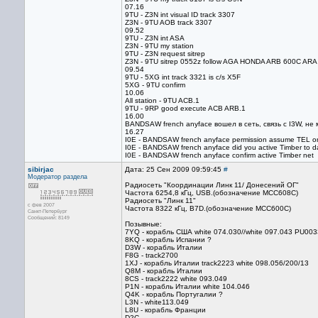
07.16
9TU - Z3N int visual ID track 3307
Z3N - 9TU AOB track 3307
09.52
9TU - Z3N int ASA
Z3N - 9TU my station
9TU - Z3N request sitrep
Z3N - 9TU sitrep 0552z follow AGA HONDA ARB 600C ARA
09.54
9TU - 5XG int track 3321 is c/s X5F
5XG - 9TU confirm
10.06
All station - 9TU ACB.1
9TU - 9RP good execute ACB ARB.1
16.00
BANDSAW french anyface вошел в сеть, связь с I3W, не
16.27
I0E - BANDSAW french anyface permission assume TEL on 
I0E - BANDSAW french anyface did you active Timber to d
I0E - BANDSAW french anyface confirm active Timber net
sibirjac
Дата: 25 Сен 2009 09:59:45
#
Модератор раздела
Радиосеть "Координации Линк 11/ Донесений ОГ"
Частота 6254,8 кГц, USB.(обозначение MCC608С)
Радиосеть "Линк 11"
с фев 2007
Частота 8322 кГц, B7D.(обозначение MCC600С)
Санкт-Петербург
Сообщений: 8149
Позывные:
7YQ - корабль США white 074.030//white 097.043 PU003
8KQ - корабль Испании ?
D3W - корабль Италии
F8G - track2700
1XJ - корабль Италии track2223 white 098.056/200/13
Q8M - корабль Италии
8CS - track2222 white 093.049
P1N - корабль Италии white 104.046
Q4K - корабль Португалии ?
L3N - white113.049
L8U - корабль Франции
D2C -