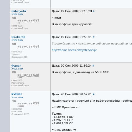
Сообщений: 1562
mihalych7
Дата: 19 Сен 2009 21:16:23
#
Участник
Фанат
В микрофоне тренируются?
с мар 2008
Сообщений: 188
tracker55
Дата: 19 Сен 2009 21:53:51
#
Участник
У меня были, но к сожалению сейчас не могу найти 
http://home.tiscali.nl/mysteryship/
с ноя 2007
Украина
Сообщений: 113
Фанат
Дата: 20 Сен 2009 11:36:24
#
Участник
В микрофоне, 2 дня назад на 5500 SSB
с ноя 2008
Рост.область
Сообщений: 1562
РУБИН
Дата: 20 Сен 2009 20:52:01
#
Участник
Нашёл частоты насколько они работоспособны необхо
= ВМС Франции =;
с янв 2007
Из России
Тулон:
Сообщений: 2272
- 12.6665 "FUO"
- 4.2375 "FUO"
- 2.6092 "FUO"
= ВМС Италии =;