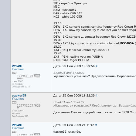
2IE - корабль Франции
M3C -
8XM - track6067
8AK - white 066.043
K0Z - white 106.055
13.10
D3W - 1XJ console correct contact frequency Red Crown
M
D3W - 1XJ now my console try to contact you on thet freq
13.15
D3W - 1XJ console ... contact frequency Red Crown
MCC5
15.30
D3W - 1XJ I try contact to your station channel
MCC405A
(
15.32
1XJ - 8KQ for serial 25060 my unit ASD
15.43
1XJ - P1N I calling your on PUSH A
P1N - 1XJ Roger PUSH A
РУБИН
Дата: 25 Сен 2009 13:29:56
#
Участник
Shark01 and Shark02
Удавалось их услышать? Предположения - Вертолёты с
с янв 2007
Из России
Сообщений: 2272
tracker55
Дата: 25 Сен 2009 18:22:39
#
Участник
Shark01 and Shark02
Удавалось их услышать? Предположения - Вертолёты
с ноя 2007
Да,конечно.Они иногда работают на частоте 5270.Это
Украина
Сообщений: 113
РУБИН
Дата: 25 Сен 2009 21:11:45
#
Участник
tracker55, спасибо.