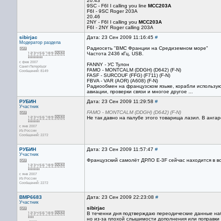
20.43
9SC - F6I I calling you line
MCC203A
F6I - 9SC Roger 203A
20.46
2NY - F6I I calling you
MCC203A
F6I - 2NY Roger calling 203A
sibirjac
Дата: 23 Сен 2009 11:16:45
#
Модератор раздела
Радиосеть "ВМС Франции на Средиземном море"
Частота 2436 кГц, USB.
с фев 2007
FANNY - УС Тулон
Санкт-Петербург
FAMO - MONTCALM (DDGH) (D642) (F-N)
Сообщений: 8149
FASF - SURCOUF (FFG) (F711) (F-N)
FBVA - VAR (AOR) (A608) (F-N)
Радиообмен на французском языке, корабли используют
авиации, проверки связи и многое другое ...
РУБИН
Дата: 23 Сен 2009 11:29:58
#
Участник
FAMO - MONTCALM (DDGH) (D642) (F-N)
Не так давно на палубе этого товарища лазил. В ангаре
с янв 2007
Из России
Сообщений: 2272
РУБИН
Дата: 23 Сен 2009 11:57:47
#
Участник
Французский самолёт ДРЛО E-3F сейчас находится в в
с янв 2007
Из России
Сообщений: 2272
BMP6683
Дата: 23 Сен 2009 22:23:08
#
Участник
sibirjac
В теченни дня подтверждаю переодические данные н
но из-за плохой слышимости дополнения или поправки 