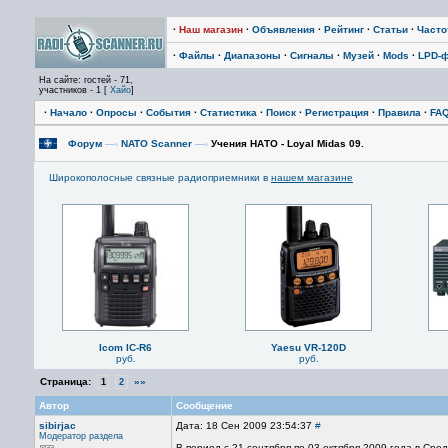
·
Наш магазин
·
Объявления
·
Рейтинг
·
Статьи
·
Част
·
Файлы
·
Диапазоны
·
Сигналы
·
Музей
·
Mods
·
LPD-
На сайте: гостей - 71,
участников - 1 [
Хайо
]
·
Начало
·
Опросы
·
События
·
Статистика
·
Поиск
·
Регистрация
·
Правила
·
FA
Форум
—›
NATO Scanner
—›
Учения НАТО - Loyal Midas 09.
Широкополосные связные радиоприемники в
нашем магазине
Icom IC-R6
Yaesu VR-120D
руб.
руб.
Страница:
»»
1
2
Автор
Сообщение
sibirjac
Дата: 18 Сен 2009 23:54:37
#
Модератор раздела
В период с 21 сентября по 03 октября 2009 года в Ср