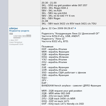
20.30 - 21.00
3KL - S5G my grid position white 067.057
S5G - 3KL Roger ADA.1
5BV - 3KL int ASA
3KL - 5BV my unit ASA
5BV - 3KL int ID 440 YY 6 nm
3KL - 5BV Roger
21.08
3KL - 5BV track 3422 c/s 9SV track 3421 c/s 7GU
sibirjac
Дата: 22 Сен 2009 09:29:47
#
Модератор раздела
Радиосеть "Координации Линк 11/ Донесений ОГ"
Частота 6254,8 кГц, USB, ANDVT.
Радиосеть "Линк 11"
с фев 2007
Частота 8322 кГц, B7D.
Санкт-Петербург
Сообщений: 8149
Позывные:
0XP - корабль Италии
M5R - корабль Франции
2QB - корабль Франции
0OQ - корабль Испании
Y3U - корабль Италии
2XU - корабль Италии
H4F -
2UE - корабль Франции
1OR - корабль Италии
3SD - корабль США работает с фоном
1NN - корабль Франции
5QU -
2PY -
K4P -
BANDSAW french anyface - самолет ДРЛО Франции
M5R - 2QB request your grid position
2QB - M5R white 082.049
2QB - 2XU int track 3456
2XU - 2QB track 3456 c/s M5R
0OQ - 0XP int track 1471
0XP - 0OQ track 1471 friendly c/s 3SD