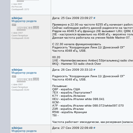
с янв 2007
Из России
Сообщений: 2272
sibirjac
Дата: 25 Сен 2009 23:09:27
#
Модератор раздела
Примерно в 22.00 на частоте 6255 кГц начинает работ
Сейчас наблюдаю работу данной радиосети на частоте
Рядом на 4049.5 кГц француз 2IE вызывает L8U, Q8M, 
с фев 2007
2IE - настроился правильно на 4048 кГц - вероятно тол
Санкт-Петербург
Данная частота работала на учении Noble Mariner 07.
Сообщений: 8149
С 22.30 начала функционировать
Радиосеть "Координации Линк 11/ Донесений ОГ"
Частота 4048 кГц, USB.
00.20
1XE - Hammer(возможно Amber) 53(итальянец) radio che
8KQ - Hammer 53 radio check Over
sibirjac
Дата: 26 Сен 2009 20:33:10
#
Модератор раздела
Радиосеть "Координации Линк 11/ Донесений ОГ"
Частота 4048 кГц, USB.
с фев 2007
Позывные:
Санкт-Петербург
Q8F - корабль США
Сообщений: 8149
7EX - корабль Португалии?
K7Y - корабль Испании
0EU - корабль Италии white 098.041
6CM -
A7F - корабль Италии white 088.072/white097.070
Z3R - корабль Италии
R5W - корабль Франции
T8I -
Частота работает эпизодически, как резервная (запасна
sibirjac
Дата: 27 Сен 2009 22:09:49
#
Модератор раздела