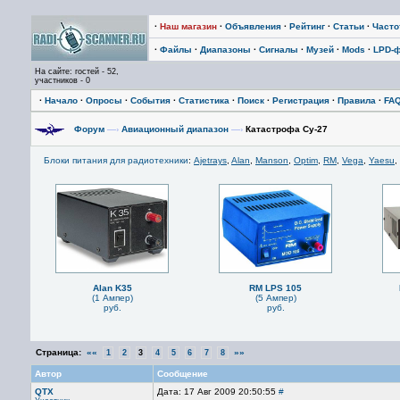
·
Наш магазин
·
Объявления
·
Рейтинг
·
Статьи
·
Част
·
Файлы
·
Диапазоны
·
Сигналы
·
Музей
·
Mods
·
LPD-
На сайте: гостей - 52,
участников - 0
·
Начало
·
Опросы
·
События
·
Статистика
·
Поиск
·
Регистрация
·
Правила
·
FA
Форум
—›
Авиационный диапазон
—›
Катастрофа Су-27
Блоки питания для радиотехники
:
Ajetrays
,
Alan
,
Manson
,
Optim
,
RM
,
Vega
,
Yaesu
,
Alan K35
RM LPS 105
(1 Ампер)
(5 Ампер)
руб.
руб.
Страница:
««
»»
1
2
3
4
5
6
7
8
Автор
Сообщение
QTX
Дата: 17 Авг 2009 20:50:55
#