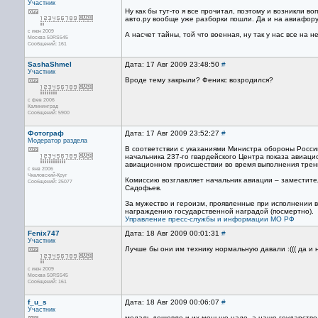
Участник
Ну как бы тут-то я все прочитал, поэтому и возникли в
авто.ру вообще уже разборки пошли. Да и на авиафор
с июн 2009
А насчет тайны, той что военная, ну так у нас все на не
Москва 50RS545
Сообщений: 161
SashaShmel
Дата: 17 Авг 2009 23:48:50
#
Участник
Вроде тему закрыли? Феникс возродился?
с фев 2006
Калининград
Сообщений: 5900
Фотограф
Дата: 17 Авг 2009 23:52:27
#
Модератор раздела
В соответствии с указаниями Министра обороны Росс
начальника 237-го гвардейского Центра показа авиаци
авиационном происшествии во время выполнения трен
с янв 2006
Чкаловский-Круг
Комиссию возглавляет начальник авиации – заместит
Сообщений: 25077
Садофьев.
За мужество и героизм, проявленные при исполнении в
награждению государственной наградой (посмертно).
Управление пресс-службы и информации МО РФ
Fenix747
Дата: 18 Авг 2009 00:01:31
#
Участник
Лучше бы они им технику нормальную давали :((( да и не
с июн 2009
Москва 50RS545
Сообщений: 161
f_u_s
Дата: 18 Авг 2009 00:06:07
#
Участник
медаль дешевле и их меньше надо, а наше гоударство