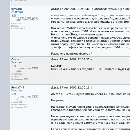
Сообщений: 3137
Кузьмич
Дата: 17 Авг 2009 21:58:30 · Поправил: Кузьмич (17 Ав
Участник
а эту ветку, ветку профильную для форума закрыть н
А чем эта ветка
профильная
для форума Радиосканер?
Профильная она, скорее, для форумавиа с его неизме
с мар 2009
Москва
Вот ветка "МАКС" вчера была более чем профильной, п
Сообщений: 700
практически для всех СМИ. И это признак настоящего 
Но это, слава Богу, - минувшее дело.
А мусолить тут бредовые версии и параноические домыс
поднимавших самолет в воздух, сидящих у компа с пив
каком борту находился... Не имеющих никакого отнош
трёх фотографий и вала мутной ерунды из СМИ, котору
Разве
это
профиль форума?
Olexx
Дата: 17 Авг 2009 22:08:35
#
Участник
Кузьмич
Мнения уже у многих сходятся. Еще немного и будет дос
с мая 2006
Москва
Сообщений: 3080
Fenix747
Дата: 17 Авг 2009 22:56:13
#
Участник
Да это ОБС так и будет иметь место т.к. официально ни
Например:
с июн 2009
Москва 50RS545
На кадрах с aviaforum.ru видно срабатывание катапуль
Сообщений: 161
совпадает с траекторией пламени от катапульты. Но н
На кадрах падения самолета с горящим хвостом, видно 
переворачиваться самолет начал именно после того как
них в кадр, при завале самолета уже на оператора, п
Если в спарке покидание самолета происходит автомати