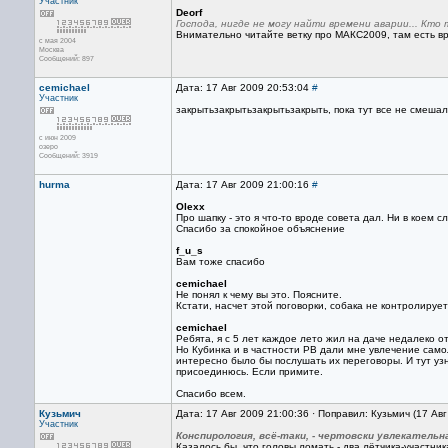
Участник
Deorf
Господа, нигде не могу найти времени аварии... Кт
Внимательно читайте ветку про МАКС2009, там есть в
с мая 2004
Москва
Сообщений: 897
cemichael
Дата: 17 Авг 2009 20:53:04
#
Участник
закрытьзакрытьзакрытьзакрыть, пока тут все не смешалос
с июн 2009
озеро
Сообщений: 3919
hurma
Дата: 17 Авг 2009 21:00:16
#
Olexx
Про шапку - это я что-то вроде совета дал. Ни в коем 
Спасибо за спокойное объяснение
f_u_s
Вам тоже спасибо
cemichael
Не понял к чему вы это. Поясните.
Кстати, насчет этой поговорки, собака не контролируе
cemichael
Ребята, я с 5 лет каждое лето жил на даче недалеко о
Но Кубинка и в частности РВ дали мне увлечение само
интересно было бы послушать их переговоры. И тут уз
присоединюсь. Если примите.
Спасибо всем.
Кузьмич
Дата: 17 Авг 2009 21:00:36 · Поправил: Кузьмич (17 Ав
Участник
Конспирология, всё-таки, - чертовски увлекательна
Казалось бы, что головы ломать - два лётчика-участн