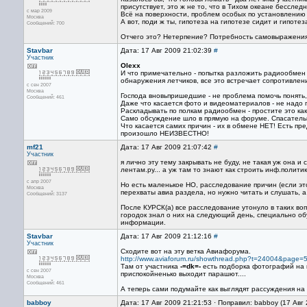
присутствует, это ж не то, что в Тихом океане бесслед
с мар 2009
Всё на поверхности, проблем особых по установлению 
Москва
А вот, поди ж ты, гипотеза на гипотезе сидит и гипотез
Сообщений: 700
Отчего это? Нетерпение? Потребность самовыражения
Stavbar
Дата: 17 Авг 2009 21:02:39
#
Участник
Olexx
И что примечательно - попытка разложить радиообмен
обнаружения летчиков, все это встречает сопротивле
с сен 2007
Москва
Господа вновьпришедшие - не проблема помочь понять,
Сообщений: 461
Даже что касается фото и видеоматериалов - не надо п
Раскладывать по полкам радиообмен - простите это к
Само обсуждение шло в прямую на форуме. Спасательн
Что касается самих причин - их в обмене НЕТ! Есть п
произошло НЕИЗВЕСТНО!
mf21
Дата: 17 Авг 2009 21:07:42
#
Участник
я лично эту тему закрывать не буду, не такая уж она и 
лентам.ру... а уж там то знают как строить инф.полити
с апр 2007
Но есть маленькое НО, расследование причин (если эт
Москва
перехваты авиа раздела, но нужно читать и слушать, а
Сообщений: 3137
После КУРСК(а) все расследование утонуло в таких воп
городок знал о них на следующий день, специально о
информации.
Stavbar
Дата: 17 Авг 2009 21:12:16
#
Участник
Сходите вот на эту ветка Авиафорума.
http://www.aviaforum.ru/showthread.php?t=24004&page=
Там от участника
-=dk=-
есть подборка фотографий на 
с сен 2007
приспокойненько выходит парашют....
Москва
Сообщений: 461
А теперь сами подумайте как выглядят рассуждения на 
babboy
Дата: 17 Авг 2009 21:21:53 · Поправил: babboy (17 Авг