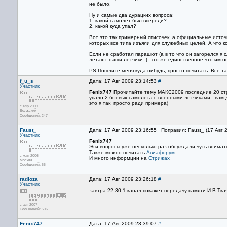
не было.
Ну и самые два дурацких вопроса:
1. какой самолет был впереди?
2. какой куда упал?
Вот это так примерный списочек, а официальные источ
которых все типа изъяли для служебных целей. А что 
Если не сработал парашют (а в то что он загорелся я 
летают наши летчики :(, это же единственное что им ост
PS Пошлите меня куда-нибудь, просто почитать. Все таки
f_u_s
Дата: 17 Авг 2009 23:14:53
#
Участник
Fenix747
Прочитайте тему МАКС2009 последние 20 стр
упало 2 боевых самолета с военными летчиками - вам 
это я так, просто ради примера)
с апр 2009
Волжский
Сообщений: 247
Faust_
Дата: 17 Авг 2009 23:16:55 · Поправил: Faust_ (17 Авг 
Участник
Fenix747
Эти вопросы уже несколько раз обсуждали чуть внимате
Также можно почитать
Авиафорум
с мая 2006
И много информции на
Стрижах
Москва
Сообщений: 55
radioza
Дата: 17 Авг 2009 23:26:18
#
Участник
завтра 22.30 1 канал покажет передачу памяти И.В.Тка
с авг 2007
Сообщений: 506
Fenix747
Дата: 17 Авг 2009 23:39:07
#