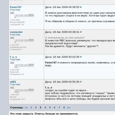
Fenix747
Дата: 18 Авг 2009 00:38:55
#
Участник
В записи разговоров вертолетчики не один раз сказали
то что парашют сгорел я не верю. Хотя как горит видел
с июн 2009
Я не обвиняю в общем-то никого, но причины случивше
Москва 50RS545
Сообщений: 161
connector
Дата: 18 Авг 2009 00:39:31
#
Участник
А летчиков-то за что судить?
В новостях RBC вскользь упомянули, что прокуратура 
предполетной подготовки".
с ноя 2007
Как вы думаете, будут виноваты "другие"?
Владимирская обл.
Сообщений: 4
f_u_s
Дата: 18 Авг 2009 00:43:36
#
Участник
Fenix747
я немного неправильно понял, извиняюсь. и вс
воде.
с апр 2009
Волжский
Сообщений: 247
mf21
Дата: 18 Авг 2009 00:50:30
#
Участник
f_u_s
солдат за ошибки судят их враги...
мне сейчас подумалось, что активность "наших" "право
с апр 2007
(Сталина то нет) но летчики поющей эскадрильи и лет
Москва
вопросы эйху мск о цене победы, мы будем ценным пр
Сообщений: 3137
Страница:
««
»»
1
2
3
4
5
6
7
8
Эта тема закрыта. Ответы больше не принимаются.