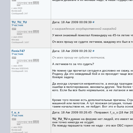
с апр 2009
Волжский
Сообщений: 247
TU_TU_TU
Дата: 18 Авг 2009 00:09:39
#
Участник
к награждению государственной наградой
У меня знакомый пожелал Командиру на 45-ти летие чт
с июл 2003
Москва
Оч всех прошу не судите летчиков, каждому кто был в 
Сообщений: 1697
Fenix747
Дата: 18 Авг 2009 00:26:32
#
Участник
Оч всех прошу не судите летчиков,
А летчиков-то за что судить?
с июн 2009
Москва 50RS545
Не помню где прочитал сегодня и дословно не скажу, 
Сообщений: 161
Родину. Да это невидимый бой и он проходит чаще все
боевую задачу.
Да иногда случаются неприятности, а иногда трагедии 
ошибки в пилотировании, виноваты другие. Тем более 
кого. Если бы все было нормальное, а не латаное и мен
Кроме того похоже есть дополнительные причины, Стри
машиной или пилотом. А тут похожая ситуация, только в
таким начальством не, не пойдет. Вот это и была основ
f_u_s
Дата: 18 Авг 2009 00:26:45 · Поправил: f_u_s (18 Авг 2
Участник
TU_TU_TU
я думаю на форуме нет людей, кто имеет мор
они точно никогда не осудят.
По поводу парашюта тоже не надо - это все ОБС горел
с апр 2009
Волжский
Сообщений: 247