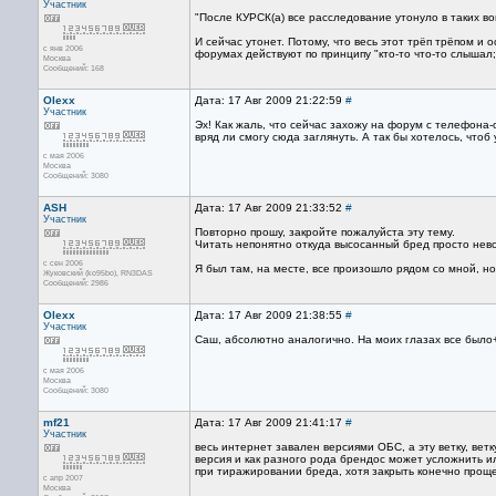
Участник
"После КУРСК(а) все расследование утонуло в таких воп
И сейчас утонет. Потому, что весь этот трёп трёпом 
с янв 2006
форумах действуют по принципу "кто-то что-то слышал;
Москва
Сообщений: 168
Olexx
Дата: 17 Авг 2009 21:22:59
#
Участник
Эх! Как жаль, что сейчас захожу на форум с телефона
вряд ли смогу сюда заглянуть. А так бы хотелось, чтоб
с мая 2006
Москва
Сообщений: 3080
ASH
Дата: 17 Авг 2009 21:33:52
#
Участник
Повторно прошу, закройте пожалуйста эту тему.
Читать непонятно откуда высосанный бред просто нев
с сен 2006
Я был там, на месте, все произошло рядом со мной, но
Жуковский (ko95bo), RN3DAS
Сообщений: 2986
Olexx
Дата: 17 Авг 2009 21:38:55
#
Участник
Саш, абсолютно аналогично. На моих глазах все было+
с мая 2006
Москва
Сообщений: 3080
mf21
Дата: 17 Авг 2009 21:41:17
#
Участник
весь интернет завален версиями ОБС, а эту ветку, вет
версия и как разного рода брендос может усложнить 
при тиражировании бреда, хотя закрыть конечно проще..
с апр 2007
Москва