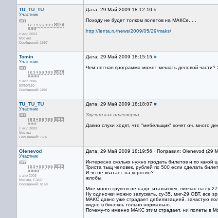
TU_TU_TU
Дата: 29 Май 2009 18:12:10
#
Участник
Походу не будет толком полетов на МАКСе.....
http://lenta.ru/news/2009/05/29/maks/
с июл 2003
Москва
Сообщений: 1697
Tomin
Дата: 29 Май 2009 18:15:15
#
Участник
Чем летная программа может мешать деловой части? Зв
с июл 2006
50/90/150
Сообщений: 1196
TU_TU_TU
Дата: 29 Май 2009 18:18:07
#
Участник
Звучит как отговорка..
Давно слухи ходят, что "мебельщик" хочет оч. много д
с июл 2003
Москва
Сообщений: 1697
Olenevod
Дата: 29 Май 2009 18:19:56 · Поправил: Olenevod (29 
Участник
Интересно сколько нужно продать билетов и по какой 
Триста тыщ человек, рублей по 500 если сделать билет
И чо не хватает на керосин?
с апр 2003
жлобы.
Москва, СЗАО
Сообщений: 8168
Мне много групп и не надо: итальяшек, липчан на су-27,
Ну одиночки можно запускать, су-35, миг-29 ОВТ, все з
МАКС давно уже страдает дебилизацией, зачастую поле
видно в бинокль тольно нормально.
Почему-то именно МАКС этим страдает, ни полеты в Мо