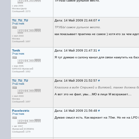
ТРУБЫ самое рульное место.
с апр 2005
Москва-Центр
Сообщений: 2273
TU_TU_TU
Дата: 14 Май 2009 21:44:07
#
Участник
ТРУБЫ самое рульное место.
как показывает практика не самое ) хотя кто за чем иде
с июл 2003
Москва
Сообщений: 1697
Tonik
Дата: 14 Май 2009 21:47:31
#
Участник
Я тут думкаю к салону канал для связи намутить на баз
с мар 2005
50RS433 Жуковский
Сообщений: 1052
TU_TU_TU
Дата: 14 Май 2009 21:52:57
#
Участник
Классика в виде Стрижей и Витязей, также должна б
А вот это не факт, увы....МО в лице М возражает....
с июл 2003
Москва
Сообщений: 1697
Pavelectric
Дата: 14 Май 2009 21:56:48
#
Участник
Думаю смысл есть. Как вариант на 70ке. Но не на LPD 
с авг 2007
Жуковский (KO95BN)
Сообщений: 1279