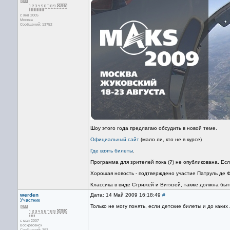
с янв 2005
Москва
Сообщений: 13752
Шоу этого года предлагаю обсудить в новой теме.
Официальный сайт
(мало ли, кто не в курсе)
Где взять билеты
.
Программа для зрителей пока (?) не опубликована. Если
Хорошая новость - подтверждено участие Патруль де 
Классика в виде Стрижей и Витязей, также должна быт
werden
Дата: 14 Май 2009 16:18:49
#
Участник
Только не могу понять, если детские билеты и до каких л
с мая 2007
Воскресенск
Сообщений: 393