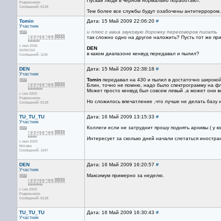
Пускай люди в черном нормально поработают.
Родина-мать
Сообщений: 8128
Тем более все службы будут озабочены антитеррором. 
Tomin
Дата: 15 Май 2009 22:06:20
#
Участник
и плюс с авиа звуковую дорожку переговоров писать
так сложно одно на другое наложить? Пусть тот же при
с июл 2006
DEN
50/90/150
в каком диапазоне кенвуд передавал и пылил?
Сообщений: 1196
DEN
Дата: 15 Май 2009 22:38:18
#
Участник
Tomin
передавал на 430 и пылил в достаточно широкой
Блин, точно не помню, надо было спектрограмму на фл
Может просто кенвуд был совсем левый ,а может они в
с сен 2003
Родина-мать
Но сложилось впечатление ,что лучше не делать базу 
Сообщений: 8128
TU_TU_TU
Дата: 16 Май 2009 13:15:33
#
Участник
Коллеги если не затруднит прошу поднять архивы ( у 
Интересует за сколько дней начали слетаться иностр
с июл 2003
Москва
Сообщений: 1697
DEN
Дата: 16 Май 2009 16:20:57
#
Участник
Максимум примерно за неделю.
с сен 2003
Родина-мать
Сообщений: 8128
TU_TU_TU
Дата: 16 Май 2009 16:30:43
#
Участник