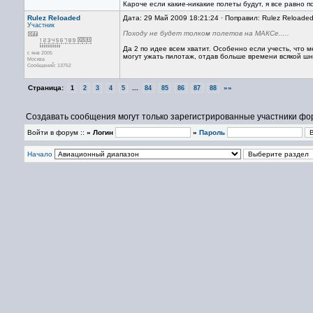
Кароче если какие-никакие полеты будут, я все равно по
Rulez Reloaded
Дата: 29 Май 2009 18:21:24 · Поправил: Rulez Reloade
Участник
Походу не будет толком полетов на МАКСе.....
Да 2 по идее всем хватит. Особенно если учесть, что
с янв 2005
могут ужать пилотаж, отдав больше времени всякой шн
Москва
Сообщений: 13752
Страница:
...
»»
1
2
3
4
5
84
85
86
87
88
Создавать сообщения могут только зарегистрированные участники фо
Войти в форум ::
» Логин
»
Пароль
Начало