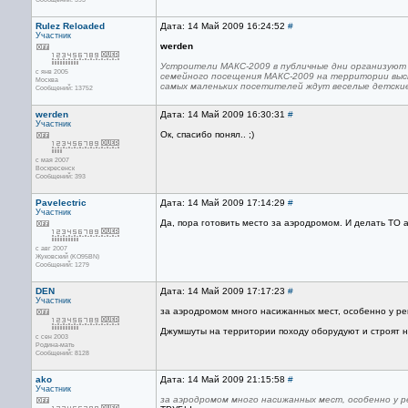
Rulez Reloaded
Дата: 14 Май 2009 16:24:52
#
Участник
werden
Устроители МАКС-2009 в публичные дни организуют
с янв 2005
семейного посещения МАКС-2009 на территории выст
Москва
самых маленьких посетителей ждут веселые детски
Сообщений: 13752
werden
Дата: 14 Май 2009 16:30:31
#
Участник
Ок, спасибо понял.. ;)
с мая 2007
Воскресенск
Сообщений: 393
Pavelectric
Дата: 14 Май 2009 17:14:29
#
Участник
Да, пора готовить место за аэродромом. И делать ТО 
с авг 2007
Жуковский (KO95BN)
Сообщений: 1279
DEN
Дата: 14 Май 2009 17:17:23
#
Участник
за аэродромом много насижанных мест, особенно у ре
Джумшуты на территории походу оборудуют и строят 
с сен 2003
Родина-мать
Сообщений: 8128
ako
Дата: 14 Май 2009 21:15:58
#
Участник
за аэродромом много насижанных мест, особенно у р