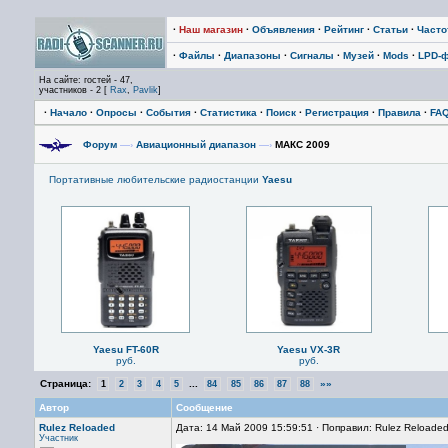
·
Наш магазин
·
Объявления
·
Рейтинг
·
Статьи
·
Част
·
Файлы
·
Диапазоны
·
Сигналы
·
Музей
·
Mods
·
LPD-
На сайте: гостей - 47,
участников - 2 [
Rax
,
Pavlik
]
·
Начало
·
Опросы
·
События
·
Статистика
·
Поиск
·
Регистрация
·
Правила
·
FA
Форум
—›
Авиационный диапазон
—›
МАКС 2009
Портативные любительские радиостанции
Yaesu
Yaesu FT-60R
Yaesu VX-3R
руб.
руб.
Страница:
...
»»
1
2
3
4
5
84
85
86
87
88
Автор
Сообщение
Rulez Reloaded
Дата: 14 Май 2009 15:59:51 · Поправил: Rulez Reloade
Участник