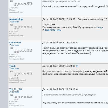
Максимум примерно за неделю
Cпасибо, а по точнее нельзя? за пару дней, за день? "
с июл 2003
Москва
Сообщений: 1697
meteorolog
Дата: 16 Май 2009 16:49:50 · Поправил: meteorolog (1
Участник
TU_TU_TU
Посмотрите по прошлому МАКСу примерно
отсюда
И
еще чуть-чуть
с окт 2005
Москва
Сообщений: 6001
Olenevod
Дата: 16 Май 2009 18:22:59
#
Участник
Трубя рульное место, там как раз идут бортики над го
Но Вертячево также очень гуд! Пилотажная зона прямо
подъедешь, остается только Вертячево :)
с апр 2003
Москва, СЗАО
Сообщений: 8168
Tonik
Дата: 16 Май 2009 19:29:39
#
Участник
базу из носимого левого кенвуда
у меня уже давно ФТ 
433,125.Плейнспоттеры наверняка понаедут летунов с
с мар 2005
50RS433 Жуковский
Сообщений: 1052
TU_TU_TU
Дата: 16 Май 2009 21:05:10
#
Участник
Посмотрите по прошлому МАКСу примерно
с июл 2003
Угу спасибо, читал эту ветку...получается как мин за 
Москва
Сообщений: 1697