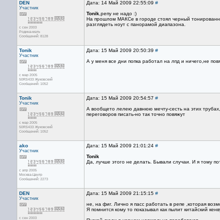
DEN
Дата: 14 Май 2009 22:55:09
#
Участник
Tonik
,репу не надо :)
На прошлом МАКСе в городе стоял черный тонированный
разглядеть ноут с панорамой диапазона.
с сен 2003
Родина-мать
Сообщений: 8128
Tonik
Дата: 15 Май 2009 20:50:39
#
Участник
А у меня все дни попка работал на лпд и ничего,не по
с мар 2005
50RS433 Жуковский
Сообщений: 1052
Tonik
Дата: 15 Май 2009 20:54:57
#
Участник
А вообщето лелею давнюю мечту-сесть на этих трубах
переговоров писать-но так точно повяжут
с мар 2005
50RS433 Жуковский
Сообщений: 1052
ako
Дата: 15 Май 2009 21:01:24
#
Участник
Tonik
Да, лучше этого не делать. Бывали случаи. И я тому п
с апр 2005
Москва-Центр
Сообщений: 2273
DEN
Дата: 15 Май 2009 21:15:15
#
Участник
не, на фиг. Лично я пасс работать в репе ,которая воз
Я помнится кому то показывал как пылит китайский кен
с сен 2003