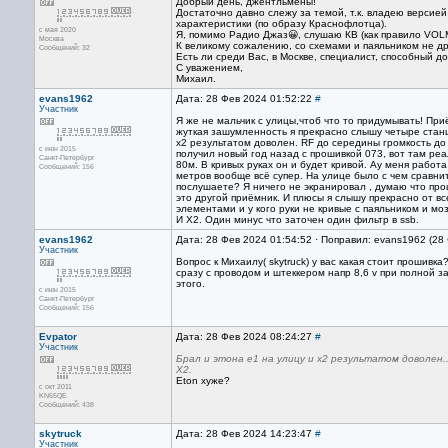
Добрый день, джентльмены!
Достаточно давно слежу за темой, т.к. владею версией
характеристики (по образу Краснофлотца).
с мая 2020
Я, помимо Радио Джаз😀, слушаю КВ (как правило VOLM
Москва
К великому сожалению, со схемами и паяльником не др
Сообщений: 32
Есть ли среди Вас, в Москве, специалист, способный 
С уважением,
Михаил.
evans1962
Дата: 28 Фев 2024 01:52:22
#
Участник
Я же не мальчик с улицы,чтоб что то придумывать! При
жуткая зашумленность я прекрасно слышу четыре станци
х2 результатом доволен. RF до середины громкость до
с июн 2015
получил новый год назад с прошивкой 073, вот там реа
Санкт-Петербург
80м. В кривых руках он и будет кривой. Ау меня работа
Сообщений: 156
метров вообще всё супер. На улице было с чем сравнить
послушаете? Я ничего не экранировал , думаю что прош
это другой приёмник. И плюсы я слышу прекрасно от в
элементами и у кого руки не кривые с паяльником и м
И Х2. Один минус что заточен один фильтр в ssb.
evans1962
Дата: 28 Фев 2024 01:54:52 · Поправил: evans1962 (28
Участник
Вопрос к Михаилу( skytruck) у вас какая стоит прошивк
сразу с проводом и штеккером напр 8,6 v при полной за
этого.
с июн 2015
Санкт-Петербург
Сообщений: 156
Evpator
Дата: 28 Фев 2024 08:24:27
#
Участник
Брал и этона е1 на улицу и х2 результатом доволен.
Х2.
Eton хуже?
с окт 2011
KN65QE
Сообщений: 438
skytruck
Дата: 28 Фев 2024 14:23:47
#
Участник