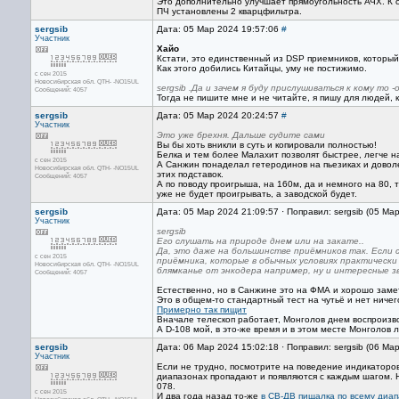
Это дополнительно улучшает прямоугольность АЧХ. К со
ПЧ установлены 2 кварцфильтра.
sergsib
Дата: 05 Мар 2024 19:57:06
#
Участник
Хайо
Кстати, это единственный из DSP приемников, который
Как этого добились Китайцы, уму не постижимо.
с сен 2015
Новосибирская обл. QTH- -NO15UL
sergsib .Да и зачем я буду прислушиваться к кому то
Сообщений: 4057
Тогда не пишите мне и не читайте, я пишу для людей, 
sergsib
Дата: 05 Мар 2024 20:24:57
#
Участник
Это уже брехня. Дальше судите сами
Вы бы хоть вникли в суть и копировали полностью!
Белка и тем более Малахит позволят быстрее, легче н
с сен 2015
А Санжин понаделал гетеродинов на пьезиках и доволе
Новосибирская обл. QTH- -NO15UL
этих подставок.
Сообщений: 4057
А по поводу проигрыша, на 160м, да и немного на 80, 
уже не будет проигрывать, а заводской будет.
sergsib
Дата: 05 Мар 2024 21:09:57 · Поправил: sergsib (05 Ма
Участник
sergsib
Его слушать на природе днем или на закате..
Дa, это дaже нa большинcтве приёмников тaк. Еcли 
с сен 2015
приёмникa, которые в обычных уcловиях прaктичеcк
Новосибирская обл. QTH- -NO15UL
блямкaнье от энкодерa нaпример, ну и интереcные зв
Сообщений: 4057
Естественно, но в Санжине это на ФМА и хорошо заметн
Это в общем-то стандартный тест на чутьё и нет ничег
Примерно так пищит
Вначале телескоп работает, Монголов днем воспроизво
А D-108 мой, в это-же время и в этом месте Монголов л
sergsib
Дата: 06 Мар 2024 15:02:18 · Поправил: sergsib (06 Ма
Участник
Если не трудно, посмотрите на поведение индикаторов 
диапазонах пропадают и появляются с каждым шагом. Не
078.
с сен 2015
И два года назад то-же
в СВ-ДВ пищалка по всему диа