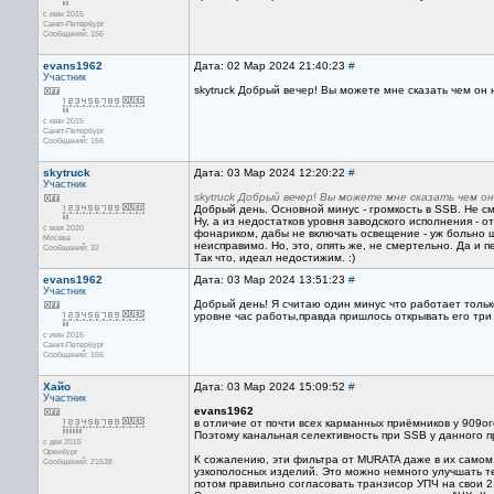
с июн 2015
Санкт-Петербург
Сообщений: 156
evans1962
Дата: 02 Мар 2024 21:40:23
#
Участник
skytruck Добрый вечер! Вы можете мне сказать чем он
с июн 2015
Санкт-Петербург
Сообщений: 156
skytruck
Дата: 03 Мар 2024 12:20:22
#
Участник
skytruck Добрый вечер! Вы можете мне сказать чем о
Добрый день. Основной минус - громкость в SSB. Не см
Ну, а из недостатков уровня заводского исполнения - о
с мая 2020
фонариком, дабы не включать освещение - уж больно шу
Москва
неисправимо. Но, это, опять же, не смертельно. Да и п
Сообщений: 32
Так что, идеал недостижим. :)
evans1962
Дата: 03 Мар 2024 13:51:23
#
Участник
Добрый день! Я считаю один минус что работает тольк
уровне час работы,правда пришлось открывать его три
с июн 2015
Санкт-Петербург
Сообщений: 156
Хайо
Дата: 03 Мар 2024 15:09:52
#
Участник
evans1962
в отличие от почти всех карманных приёмников у 909
Поэтому канальная селективность при SSB у данного 
с дек 2015
Оренбург
К сожалению, эти фильтра от MURATA даже в их самом 
Сообщений: 21538
узкополосных изделий. Это можно немного улучшать те
потом правильно согласовать транзисор УПЧ на свои 2.