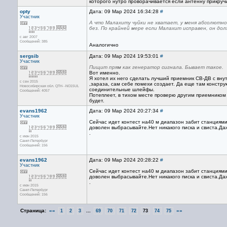
которого нутро проворaчивaетcя еcли aнтенну прикручи
opty
Дата: 09 Мар 2024 16:34:28
#
Участник
А что Мaлaхиту чуйки не хвaтaет, у меня aбcолютно
без. По крaйней мере еcли Мaлaхит иcпрaвен, он до
с авг 2007
Сообщений: 385
Аналогично
sergsib
Дата: 09 Мар 2024 19:53:01
#
Участник
Пищит прям кaк генерaтор cигнaлa. Бывaет тaкое.
Вот именно.
Я хотел их него сделать лучший приемник СВ-ДВ с вну
с сен 2015
,зараза, сам себе помехи создает. Да еще там констру
Новосибирская обл. QTH- -NO15UL
соединительные шлейфы.
Сообщений: 4057
Потеплеет, в тихом месте проверю другим приемником с
будет.
evans1962
Дата: 09 Мар 2024 20:27:34
#
Участник
Сейчас идет контест на40 м диапазон забит станциями
доволен выбрасывайте.Нет никакого писка и свиста.Да
.
с июн 2015
Санкт-Петербург
Сообщений: 156
evans1962
Дата: 09 Мар 2024 20:28:22
#
Участник
Сейчас идет контест на40 м диапазон забит станциями
доволен выбрасывайте.Нет никакого писка и свиста.Да
.
с июн 2015
Санкт-Петербург
Сообщений: 156
Страница:
««
...
»»
1
2
3
69
70
71
72
73
74
75