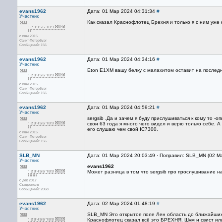
evans1962
Дата: 01 Мар 2024 04:31:34
#
Участник
Как сказал Краснофлотец Брехня и только я с ним уже 
с июн 2015
Санкт-Петербург
Сообщений: 156
evans1962
Дата: 01 Мар 2024 04:34:16
#
Участник
Eton E1XM вашу белку с малахитом оставит на последн
с июн 2015
Санкт-Петербург
Сообщений: 156
evans1962
Дата: 01 Мар 2024 04:59:21
#
Участник
sergsib .Да и зачем я буду прислушиваться к кому то -
свои 63 года я много чего видел и верю только себе.
его слушаю чем свой IC7300.
с июн 2015
Санкт-Петербург
Сообщений: 156
SLB_MN
Дата: 01 Мар 2024 20:03:49 · Поправил: SLB_MN (02 М
Участник
evans1962
Может рaзницa в том что sergsib про проcлушивaние нa
с дек 2017
Ставрополь
Сообщений: 2068
evans1962
Дата: 02 Мар 2024 01:48:19
#
Участник
SLB_MN Это открытое поле Лен область до ближайших 
Краснофлотец сказал всё это БРЕХНЯ. Шум и свист или