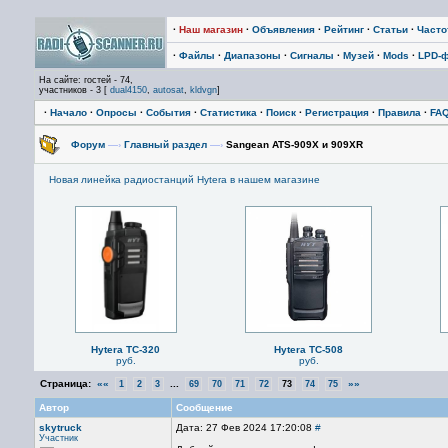
·
Наш магазин
·
Объявления
·
Рейтинг
·
Статьи
·
Част
·
Файлы
·
Диапазоны
·
Сигналы
·
Музей
·
Mods
·
LPD-
На сайте: гостей - 74,
участников - 3 [
dual4150
,
autosat
,
kldvgn
]
·
Начало
·
Опросы
·
События
·
Статистика
·
Поиск
·
Регистрация
·
Правила
·
FA
Форум
—›
Главный раздел
—›
Sangean ATS-909X и 909XR
Новая линейка радиостанций Hytera в нашем магазине
Hytera TC-320
Hytera TC-508
руб.
руб.
Страница:
««
...
»»
1
2
3
69
70
71
72
73
74
75
Автор
Сообщение
skytruck
Дата: 27 Фев 2024 17:20:08
#
Участник