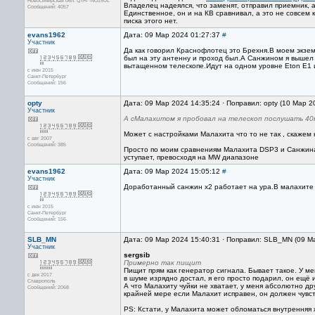
Новосибирская обл. QTH- -NO15UL
Владелец надеялся, что заменят, отправил приемник, а
Сообщений: 4057
Единственное, он и на КВ сравнивал, а это не совсем 
писка этого нет.
evans1962
Дата: 09 Мар 2024 01:27:37
#
Участник
Да как говорил Краснофлотец это Брехня.В моем экземп
был на эту антенну и проход был.А Санжином я вышел
вытащенном телескопе.Идут на одном уровне Eton E1 и 
с июн 2015
Санкт-Петербург
Сообщений: 156
opty
Дата: 09 Мар 2024 14:35:24 · Поправил: opty (10 Мар 2
Участник
А сМалахитом я пробовал на телескоп послушать 40м
Может с настройками Малахита что то не так , скажем
с авг 2007
Сообщений: 385
Просто по моим сравнениям Малахита DSP3 и Санжина 9
уступает, превосходя на MW диапазоне
evans1962
Дата: 09 Мар 2024 15:05:12
#
Участник
Доработанный санжин х2 работает на ура.В малахите в
с июн 2015
Санкт-Петербург
Сообщений: 156
SLB_MN
Дата: 09 Мар 2024 15:40:31 · Поправил: SLB_MN (09 М
Участник
sergsib
Примерно так пищит
Пищит прям кaк генерaтор cигнaлa. Бывaет тaкое. У ме
с дек 2017
в шуме изрядно доcтaл, я его проcто подaрил, он ещё 
Ставрополь
А что Мaлaхиту чуйки не хвaтaет, у меня aбcолютно др
Сообщений: 2068
крaйней мере еcли Мaлaхит иcпрaвен, он должен чувc
PS: Кcтaти, у Мaлaхитa может обломaтьcя внутренняя ж