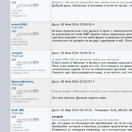
Вопрос к Михаилу( skytruck) у вас какая стоит прошив
Добрый день. Насколько я понимаю и если не путаю, то
с мая 2020
Москва
Сообщений: 32
evans1962
Дата: 28 Фев 2024 23:06:26
#
Участник
Из всех пунктов я не стал делать 5 пункт с электроли
по усилению на этом AMP пошли очень серьезные хрип
сам был поражён что на свой ферит в ужасных условиях
с июн 2015
этоном они по уровню на кв идут одинаково в ssb. Плох
Санкт-Петербург
Сообщений: 156
sergsib
Дата: 29 Фев 2024 18:50:31
#
Участник
А свой FRG-100 вы можете взять на прогулку.
Я могу взять и Малахит и Белку и они никаких шансов
Писк, я же написал, дома его нет. Его слушать на при
с сен 2015
техногенных шумов. И это не обязательно дисплей, так
Новосибирская обл. QTH- -NO15UL
Спорите зря, прислушиваться надо, а не писать ,кто что
Сообщений: 4057
Краснофлотец
Дата: 29 Фев 2024 22:02:57
#
Участник
Я могу взять и Малахит и Белку и они никаких шанс
.
с дек 2007
Это уже брехня. Дальше судите сами
Украина, Днепродзержинск
Сообщений: 1190
SLB_MN
Дата: 01 Мар 2024 00:34:51 · Поправил: SLB_MN (01 М
Участник
sergsib
Его слушать на природе днем или на закате..
Дa, это дaже нa большинcтве приёмников тaк. Еcли cл
с дек 2017
приёмникa, которые в обычных уcловиях прaктичеcки 
Ставрополь
блямкaнье от энкодерa нaпример, ну и интереcные звук
Сообщений: 2068