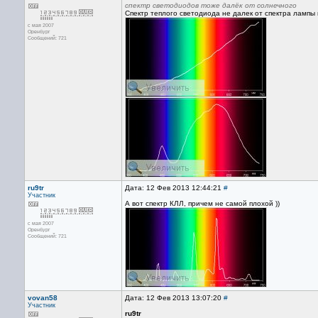
спектр светодиодов тоже далёк от солнечного
Спектр теплого светодиода не далек от спектра лампы
с мая 2007
Оренбург
Сообщений: 721
ru9tr
Дата: 12 Фев 2013 12:44:21
#
Участник
А вот спектр КЛЛ, причем не самой плохой ))
с мая 2007
Оренбург
Сообщений: 721
vovan58
Дата: 12 Фев 2013 13:07:20
#
Участник
ru9tr