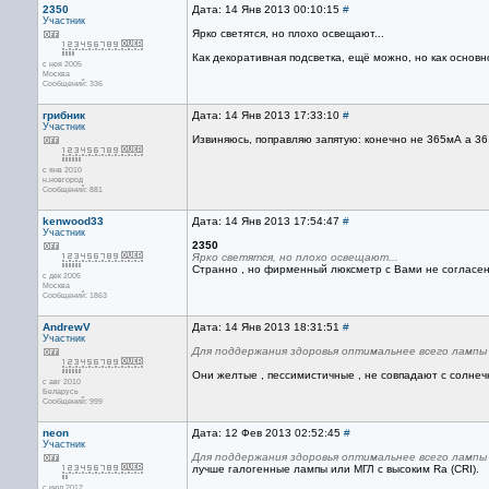
2350
Дата: 14 Янв 2013 00:10:15
#
Участник
Ярко светятся, но плохо освещают...
Как декоративная подсветка, ещё можно, но как основно
с ноя 2005
Москва
Сообщений: 336
грибник
Дата: 14 Янв 2013 17:33:10
#
Участник
Извиняюсь, поправляю запятую: конечно не 365мА а 36,5м
с янв 2010
н.новгород
Сообщений: 881
kenwood33
Дата: 14 Янв 2013 17:54:47
#
Участник
2350
Ярко светятся, но плохо освещают...
Странно , но фирменный люксметр с Вами не согласен.
с дек 2005
Москва
Сообщений: 1863
AndrewV
Дата: 14 Янв 2013 18:31:51
#
Участник
Для поддержания здоровья оптимальнее всего лампы
Они желтые , пессимистичные , не совпадают с солнеч
с авг 2010
Беларусь
Сообщений: 999
neon
Дата: 12 Фев 2013 02:52:45
#
Участник
Для поддержания здоровья оптимальнее всего лампы
лучше галогенные лампы или МГЛ с высоким Ra (CRI).
с июл 2012