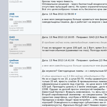
броска тока через ёмкость.
Сообщений: 881
Оптимальное решение - через балластный конденсато
отсутствие пульсаций света. Но нужен ограничительн
Всё это целесообразно только есть бесплатно куча свет
ASB
Дата: 13 Янв 2013 11:58:00
#
Участник
а мне моя самодельщина больше нравиться чем фирменн
самодельщины-тишина. Да и работает на морозе с выкл
с апр 2007
Бузулук 50RS409
Сообщений: 1003
GAO
Дата: 13 Янв 2013 12:16:05 · Поправил: GAO (13 Янв 2
Участник
В продаже сейчас есть светодиодные лампочки деше
У нас их продают по цене 100 руб. за 1 Ватт, купил 3
с дек 2012
ти ваттная обычная (сравнивал на глаз). Полгода полё
Приморско-Ахтарск
Сообщений: 526
грибник
Дата: 13 Янв 2013 14:41:04 · Поправил: грибник (13 Ян
Участник
а мне моя самодельщина больше нравиться чем фирмен
Да неужели? Светодиодные лампы - и с импульсным БП
с янв 2010
н.новгород
А один кристалл на 0,3 Вт сейчас обходиться в 15р.
Сообщений: 881
Но их и надо-то не 10, а штук 50-70, чтобы сравнитьс
только 20 мА, яркость слабая. В промышленных лампа
оформленных в цоколе под стартёр , по цене всего 140
420 руб. Приладить цоколь и 2 капли эпоксидки...дело 
220В. Однако за долгий прогон электросчётчик(якобы -
ёмкостный балласт. Вскрыть невозможно, т.к. весь низ
Второй опробованный экземпляр - из спецмагазина "Эл
гарантию смартфона, ноутбука и NOKIA всяких - навер
Прокурора и всяких Защит прав потребит. ...) Но пока
хороший! Освещённость в квартире субъективно как о
направленность). Идеально-белый свет! Никаких помех