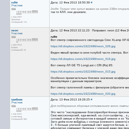
ru9tr
Дата: 12 Фев 2013 18:50:39
#
Участник
2ru9tr, Только что купил маман на кухню 23Вт спираль
так то КЛЛ, они дешевле.
с мая 2007
Оренбург
Сообщений: 721
neon
Дата: 12 Фев 2013 22:11:23 · Поправил: neon (12 Фев 
Участник
ru9tr
Вот спектр современного светодиода Cree XLamp XP-G
с июл 2012
https://dl.dropbox.com/u/1622498/neon_026.jpg
Казань
Сообщений: 23
Виден явный провал в сине-голубой части спектра. Вот 
https://dl.dropbox.com/u/1622498/neon_016.jpg
Вот спектр ЛЛ GE T5 LongLast с CRI (Ra) 85:
https://dl.dropbox.com/u/1622498/neon_015.jpg
Особенно примечательно близкое значение коэффициен
манипуляции с данным параметром.
Вот спектр галогенной лампы с фильтром (обратите вн
https://dl.dropbox.com/u/1622498/neon_020.jpg
грибник
Дата: 13 Фев 2013 19:28:25
#
Участник
Для поддержания здоровья оптимальнее всего лампы
Это чисто "наследование благоприобретённых признако
с янв 2010
Секс-миссионерский, еда-вилкой, на стол-салфетку... 
н.новгород
сотовой связью и Интернетом в каждой хижине и из "К
Сообщений: 881
Зато днём если войдёшь с солнца (снежного зимнего) в
3 - 5 больше уличной ламповый свет кажется белым, а 
абсолютно совпадает белизна с уличной даже при прои