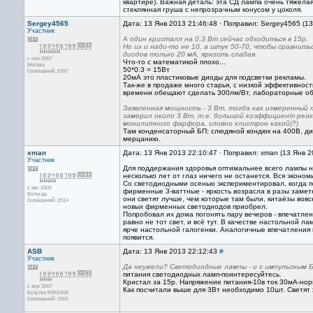
квартире). Важная деталь: эта СД лампа очень тяжёлая
стеклянная груша с непрозрачным конусом у цоколя.
Sergey4565
Дата: 13 Янв 2013 21:46:48 · Поправил: Sergey4565 (1
Участник
А один кристалл на 0,3 Вт сейчас обходиться в 15р.
Но их и надо-то не 10, а штук 50-70, чтобы сравни
диодов только 20 мА, яркость слабая.
с сен 2007
Что-то с математикой плохо...
Москва
50*0.3 = 15Вт
Сообщений: 8397
20мА это пластиковые диоды для подсветки рекламы.
Так-же в продаже много старья, с низкой эффективнос
времени обещают сделать 300лм/Вт, лабораторные об
Заявленная мощность - 3 Вт, тогда как измеренный т
замерил около 3 Вт, т.е. большой коэффициент реак
монолитного фарфора, словно клистрон какой(?)
Там конденсаторный БП: слюдяной кондюк на 400В, дио
мерцанию.
xman
Дата: 13 Янв 2013 22:10:47 · Поправил: xman (13 Янв 
Участник
Для поддержания здоровья оптимальнее всего лампы на
несколько лет от глаз ничего не останется. Вся эконо
Со светодиодными осенью экспериментировал, когда 
с авг 2005
фирменные 3-ваттные - яркость возрасла в разы замет
Вологда
они светят лучше, чем которые там были, китаёзы вов
Сообщений: 2014
новых фирменных светодиодов приобрел.
Попробовал их дома погонять пару вечеров - впечатле
равно не тот свет, и всё тут. В качестве настольной 
ярче настольной галогенки. Аналогичные впечатления 
появится.
ASB
Дата: 13 Янв 2013 22:12:43
#
Участник
Да неужели? Светодиодные лампы - и с импульсным Б
питания светодиодных ламп-поинтересуйтесь.
Кристал за 15р. Напряжение питания-10в ток 30мА-но
с апр 2007
Как посчитали выше для 3Вт необходимо 10шт. Светят 
Бузулук 50RS409
Сообщений: 1003