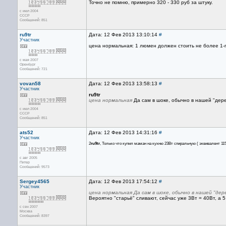
Точно не помню, примерно 320 - 330 руб за штуку.
с июл 2004
СССР
Сообщений: 851
ru9tr
Дата: 12 Фев 2013 13:10:14
#
Участник
цена нормальная: 1 люмен должен стоить не более 1-г
с мая 2007
Оренбург
Сообщений: 721
vovan58
Дата: 12 Фев 2013 13:58:13
#
Участник
ru9tr
цена нормальная
Да сам в шоке, обычно в нашей "дере
с июл 2004
СССР
Сообщений: 851
ats52
Дата: 12 Фев 2013 14:31:16
#
Участник
2
ru9tr
, Только что купил маман на кухню 23Вт спиральную ( эквивалент 115В
с авг 2005
Питер
Сообщений: 9573
Sergey4565
Дата: 12 Фев 2013 17:54:12
#
Участник
цена нормальная Да сам в шоке, обычно в нашей "дере
Вероятно "старьё" сливают, сейчас уже 3Вт = 40Вт, а 5
с сен 2007
Москва
Сообщений: 8397