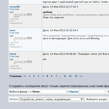
партии двух с одинаковой цветностью не найти, гуляет
vovan58
Дата: 13 Фев 2013 22:17:42
#
Участник
грибник
Зато днём если войдёшь с солнца (снежного зимнего
Тоже это заметил.
с июл 2004
СССР
Сообщений: 851
neon
Дата: 13 Фев 2013 22:42:43
#
Участник
Что касается "энергосберегающих" (трубчатых) то у
как и в светодиодах. Для этого есть Led Binning.
с июл 2012
Казань
Сообщений: 23
intro1
Дата: 14 Фев 2013 00:08:48 · Поправил: intro1 (14 Фев 
Участник
del
с фев 2009
Сообщений: 62
Страница:
««
...
»»
1
2
3
4
5
6
7
11
12
13
Создавать сообщения могут только зарегистрированные участники фо
Войти в форум ::
» Логин
»
Пароль
Начало