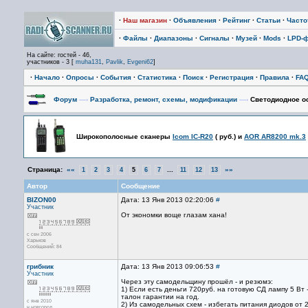
·
Наш магазин
·
Объявления
·
Рейтинг
·
Статьи
·
Част
·
Файлы
·
Диапазоны
·
Сигналы
·
Музей
·
Mods
·
LPD-
На сайте: гостей - 46,
участников - 3 [
muha131
,
Pavlik
,
Evgeni62
]
·
Начало
·
Опросы
·
События
·
Статистика
·
Поиск
·
Регистрация
·
Правила
·
FA
Форум
—›
Разработка, ремонт, схемы, модификации
—›
Светодиодное о
Широкополосные сканеры
Icom IC-R20
(
руб.) и
AOR AR8200 mk.3
Страница:
««
...
»»
1
2
3
4
5
6
7
11
12
13
Автор
Сообщение
BIZON00
Дата: 13 Янв 2013 02:20:06
#
Участник
От экономки воще глазам хана!
с сен 2006
Харьков
Сообщений: 84
грибник
Дата: 13 Янв 2013 09:06:53
#
Участник
Через эту самодельщину прошёл - и резюмэ:
1) Если есть деньги 720руб. на готовую СД лампу 5 Вт
талон гарантии на год.
с янв 2010
2) Из самодельных схем - избегать питания диодов от 
н.новгород