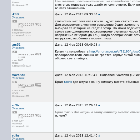
Они желтые , пессимистичные , не совпадают с солн
Казань
спектр светодиодов тоже далёк от солнечного. Если р
Сообщений: 23
во всех отношениях.
ASB
Дата: 12 Фев 2013 09:33:34
#
Участник
статистики нет пока как я понял. Будет вам статистика.
Для эксперемента уличное освещение будет заменено 
выбирал те которые не гадят в эфир. По моим подсчет
с апр 2007
сумму светодиодными прожекторами- окупиться через 
Бузулук 50RS409
напряжение вечером до 160). Когда электрические сет
Сообщений: 1003
нагружают, особенно в момент пуска.
ats52
Дата: 12 Фев 2013 09:49:28
#
Участник
Купил на попробовать
http://unonasvet.ru/d/71190/d/dsc
преобразователя, сильно не греется, корпус литой люми
общего света пойдет.
с авг 2005
Питер
Сообщений: 9573
vovan58
Дата: 12 Фев 2013 11:59:41 · Поправил: vovan58 (12 Ф
Участник
Брал
таких
две штуки в ванну комнату вместо обычных 
с июл 2004
СССР
Сообщений: 851
ru9tr
Дата: 12 Фев 2013 12:26:41
#
Участник
Брал таких две штуки в ванну комнату вместо обыч
по чем?
с мая 2007
Оренбург
Сообщений: 721
ru9tr
Дата: 12 Фев 2013 12:41:46
#
Участник