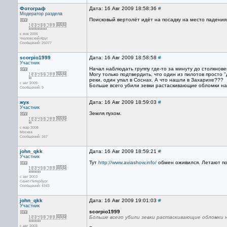
Фотограф
Дата: 16 Авг 2009 18:58:36
#
Модератор раздела
Поисковый вертолёт идёт на посадку на место падения
с янв 2006
Чкаловский-Круг
Сообщений: 25077
scorpio1999
Дата: 16 Авг 2009 18:58:58
#
Участник
Начал наблюдать группу где-то за минуту до столкновен
Могу только подтвердить, что один из пилотов просто 
реки, один упал в Соснах. А что нашли в Захарихе???
с авг 2009
Больше всего убили зевки растаскивающие обломки на 
Сообщений: 9
жук
Дата: 16 Авг 2009 18:59:03
#
Участник
Земля пухом.
с мар 2008
Москва
Сообщений: 167
john_qkk
Дата: 16 Авг 2009 18:59:21
#
Участник
Тут
http://www.aviashow.info/
обмен оживился. Летают по
с авг 2003
Санкт-Петербург
Сообщений: 4343
john_qkk
Дата: 16 Авг 2009 19:01:03
#
Участник
scorpio1999
Больше всего убили зевки растаскивающие обломки н
с авг 2003