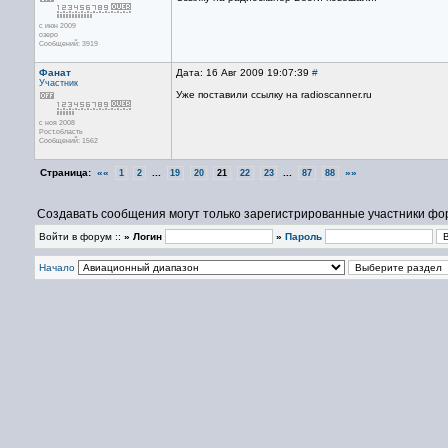
с июн 2009
озеро
Сообщений: 3919
Фанат
Дата: 16 Авг 2009 19:07:39
#
Участник
Уже поставили ссылку на radioscanner.ru
с ноя 2008
Рост.область
Сообщений: 1562
Страница:
««
...
...
»»
1
2
19
20
21
22
23
87
88
Создавать сообщения могут только зарегистрированные участники фо
Войти в форум ::
» Логин
»
Пароль
Начало