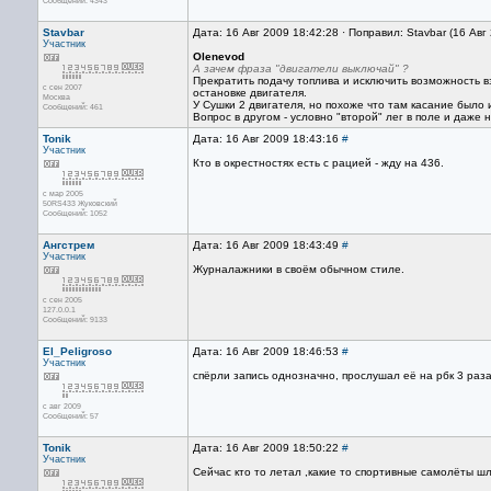
Сообщений: 4343
Stavbar
Дата: 16 Авг 2009 18:42:28 · Поправил: Stavbar (16 Авг
Участник
Olenevod
А зачем фраза "двигатели выключай" ?
Прекратить подачу топлива и исключить возможность в
с сен 2007
остановке двигателя.
Москва
У Сушки 2 двигателя, но похоже что там касание было 
Сообщений: 461
Вопрос в другом - условно "второй" лег в поле и даже н
Tonik
Дата: 16 Авг 2009 18:43:16
#
Участник
Кто в окрестностях есть с рацией - жду на 436.
с мар 2005
50RS433 Жуковский
Сообщений: 1052
Ангстрем
Дата: 16 Авг 2009 18:43:49
#
Участник
Журналажники в своём обычном стиле.
с сен 2005
127.0.0.1
Сообщений: 9133
El_Peligroso
Дата: 16 Авг 2009 18:46:53
#
Участник
спёрли запись однозначно, прослушал её на рбк 3 раз
с авг 2009
Сообщений: 57
Tonik
Дата: 16 Авг 2009 18:50:22
#
Участник
Сейчас кто то летал ,какие то спортивные самолёты шл