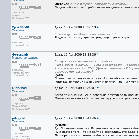
Участник
Olenevod
А зачем фраза "двигатели выключай" ?
Падающий самолет с работающими двигателями опасн
с мар 2009
Москва
Сообщений: 700
2po200i500
Дата: 16 Авг 2009 18:36:13
#
Участник
А зачем фраза "двигатели выключай" ?
Я думаю это стандартная процедура при пожаре.
с авг 2009
Сообщений: 76
Фотограф
Дата: 16 Авг 2009 18:38:36
#
Модератор раздела
Роспуск после выполнения пилотажа.
"Переходим на пятый" . "Тысяча восемьсот" . Я след
А в это время на 125,250: "Дым из двигателя !" "Прыга
с янв 2006
а почему нет на записи?
Чкаловский-Круг
ilyais
Сообщений: 25077
Потому, что вслед за пилотажной группой я переключал
(пилотаж проходил на ней) всё и произошло... Я даже 
Olenevod
Дата: 16 Авг 2009 18:39:07
#
Участник
Когда там был, на 121.5 довольно отчетливо пищал мая
Мощность маячка небольшая, за пару километров уже 
с апр 2003
Москва, СЗАО
Сообщений: 8168
john_qkk
Дата: 16 Авг 2009 18:41:46
#
Участник
Кузьмич
Да. Послушал еще раз. Использовали точно запись
Фо
Ну а насчет того, что на сайт не сослались, это даже
с авг 2003
Фотограф
и сам с ними разберется, если посчитает н
Санкт-Петербург