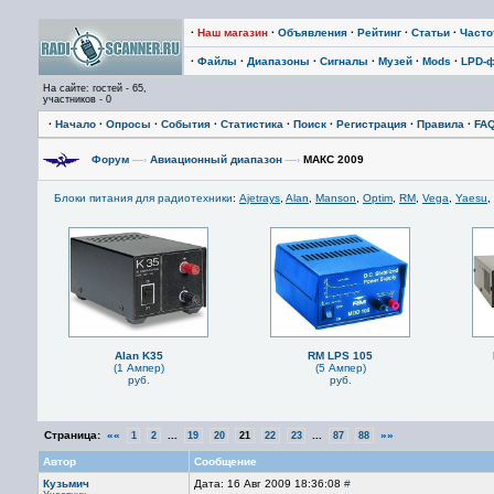
·
Наш магазин
·
Объявления
·
Рейтинг
·
Статьи
·
Част
·
Файлы
·
Диапазоны
·
Сигналы
·
Музей
·
Mods
·
LPD-
На сайте: гостей - 65,
участников - 0
·
Начало
·
Опросы
·
События
·
Статистика
·
Поиск
·
Регистрация
·
Правила
·
FA
Форум
—›
Авиационный диапазон
—›
МАКС 2009
Блоки питания для радиотехники
:
Ajetrays
,
Alan
,
Manson
,
Optim
,
RM
,
Vega
,
Yaesu
,
Alan K35
RM LPS 105
(1 Ампер)
(5 Ампер)
руб.
руб.
Страница:
««
...
...
»»
1
2
19
20
21
22
23
87
88
Автор
Сообщение
Кузьмич
Дата: 16 Авг 2009 18:36:08
#