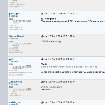
с мар 2005
50RS433 Жуковский
Сообщений: 1052
john_qkk
Дата: 16 Авг 2009 18:51:03
#
Участник
El_Peligroso
Так запись теперь и на РБК засветилась? Сначала ее "
с авг 2003
Санкт-Петербург
Сообщений: 4343
SashaShmel
Дата: 16 Авг 2009 18:51:52
#
Участник
27648 на посадку.
с фев 2006
Калининград
Сообщений: 5900
ASH
Дата: 16 Авг 2009 18:53:14
#
Участник
Tonik
Кто в окрестностях есть с рацией - жду на 436.
с сен 2006
А просто кроссбенд чего не поставить? Задержка зача
Жуковский (ko95bo), RN3DAS
Сообщений: 2986
2po200i500
Дата: 16 Авг 2009 18:53:50
#
Участник
27648 на посадку.
Это кто ?
с авг 2009
Сообщений: 76
strizhi_ru
Дата: 16 Авг 2009 18:56:31
#
Участник