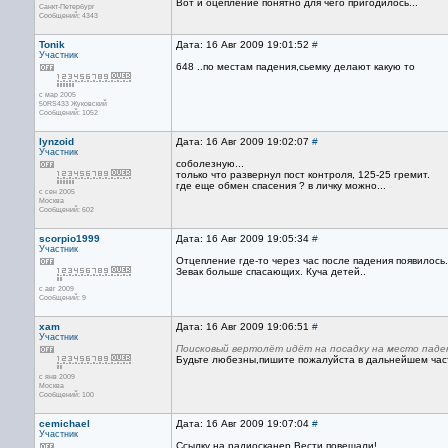
Вот и оцепление понятно для чего пригодилось...
Санкт-Петербург
Сообщений: 4343
Tonik
Дата: 16 Авг 2009 19:01:52
#
Участник
648 ..по местам падения,сьемку делают какую то
с мар 2005
50RS433 Жуковский
Сообщений: 1052
lynzoid
Дата: 16 Авг 2009 19:02:07
#
Участник
соболезную...
только что развернул пост контроля, 125-25 гремит.
где еще обмен спасения ? в личку можно...
с сен 2005
Москва
Сообщений: 602
scorpio1999
Дата: 16 Авг 2009 19:05:34
#
Участник
Отцепление где-то через час после падения появилось.
Зевак больше спасающих. Куча детей..
с авг 2009
Сообщений: 9
xam
Дата: 16 Авг 2009 19:06:51
#
Участник
Поисковый вертолёт идёт на посадку на место паден
Будьте любезны,пишите пожалуйста в дальнейшем час
с янв 2009
Москва
Сообщений: 100
cemichael
Дата: 16 Авг 2009 19:07:04
#
Участник
Ссылку на радиосканер Вести повешали!