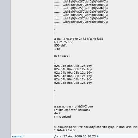
..........//idr3i(0)/idr2i(0)/idr5i(0)/idr8i(0)//
..........//idr3i(0)/idr2i(0)/idr5i(0)/idr8i(0)//
..........//idr3i(0)/idr2i(0)/idr5i(0)/idr8i(0)//
..........//idr3i(0)/idr2i(0)/idr5i(0)/idr8i(0)//
..........//idr3i(0)/idr2i(0)/idr5i(0)/idr8i(0)//
..........//idr3i(0)/idr2i(0)/idr5i(0)/idr8i(0)//
..........//idr3i(0)/idr2i(0)/idr5i(0)/idr8i(0)//
.
.
.
а на на частоте 2472 кГц по USB
RTTY 75 bod
850 shift
1 bit
вот такое :
.
.
02a 04b 06a 08b 12a 16y
02a 04b 06a 08b 12a 16y
02a 04b 06a 08b 12a 16y
02a 04b 06a 08b 12a 16y
02a 04b 06a 08b 12a 16y
02a 04b 06a 08b 12a 16y
.
.
.
я так понял что idr3i(0) это
i = idle (простой канала)
d= ?
r = received
знающие обясните пожалуйста что куда ,и назначение в
STANAG 4285 .
comrad
Дата: 27 Апр 2009 00:10:23
#