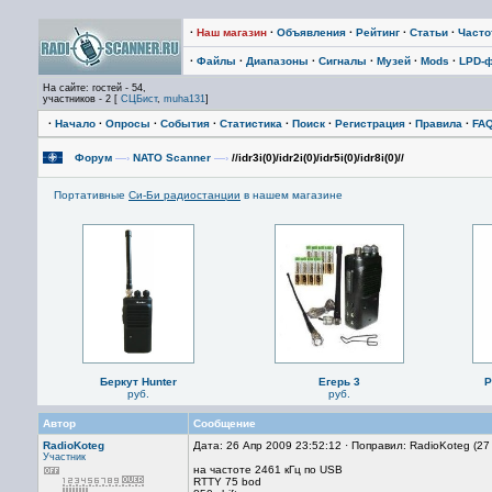
·
Наш магазин
·
Объявления
·
Рейтинг
·
Статьи
·
Част
·
Файлы
·
Диапазоны
·
Сигналы
·
Музей
·
Mods
·
LPD-
На сайте: гостей - 54,
участников - 2 [
СЦБист
,
muha131
]
·
Начало
·
Опросы
·
События
·
Статистика
·
Поиск
·
Регистрация
·
Правила
·
FA
Форум
—›
NATO Scanner
—›
//idr3i(0)/idr2i(0)/idr5i(0)/idr8i(0)//
Портативные
Си-Би радиостанции
в нашем магазине
Беркут Hunter
Егерь 3
P
руб.
руб.
Автор
Сообщение
RadioKoteg
Дата: 26 Апр 2009 23:52:12 · Поправил: RadioKoteg (27
Участник
на частоте 2461 кГц по USB
RTTY 75 bod