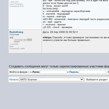
i(n) - idle - холостой ход (настройка), что и идет на всех час
с фев 2007
далее если буква другая (не i)
Санкт-Петербург
b - busy - канал занят
Сообщений: 8149
bq busy (arq) -
u - unreadable - передача неразборчива
k - transmit - передавай
m - repeat - повтори
n(01-99) - retransmit - повторно передай часть радиогр
as - wait - ждите
r - received - принял
c(2-16) - check - проверка
RadioKoteg
Дата: 28 Апр 2009 01:50:52
#
Участник
sibirjac
Спасибо ,я тоже примерно так понимал но вы 
немного утрясли как больше правильно .
с сен 2006
Киев
Сообщений: 14486
Создавать сообщения могут только зарегистрированные участники фо
Войти в форум ::
» Логин
»
Пароль
Начало