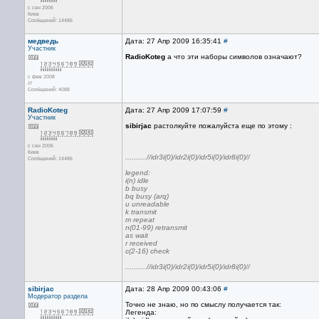
с сен 2006
Киев
Сообщений: 14486
медведь
Дата: 27 Апр 2009 16:35:41
#
Участник
RadioKoteg
а что эти наборы символов означают?
с фев 2008
///
Сообщений: 4088
RadioKoteg
Дата: 27 Апр 2009 17:07:59
#
Участник
sibirjac
растолкуйте пожалуйста еще по этому :
с сен 2006
Киев
..........//idr3i(0)/idr2i(0)/idr5i(0)/idr8i(0)//
Сообщений: 14486
legend:
i(n) idle
b busy
bq busy (arq)
u unreadable
k transmit
m repeat
n(01-99) retransmit
as wait
r received
c(2-16) check
..........//idr3i(0)/idr2i(0)/idr5i(0)/idr8i(0)//
sibirjac
Дата: 28 Апр 2009 00:43:06
#
Модератор раздела
Точно не знаю, но по смыслу получается так:
Легенда: