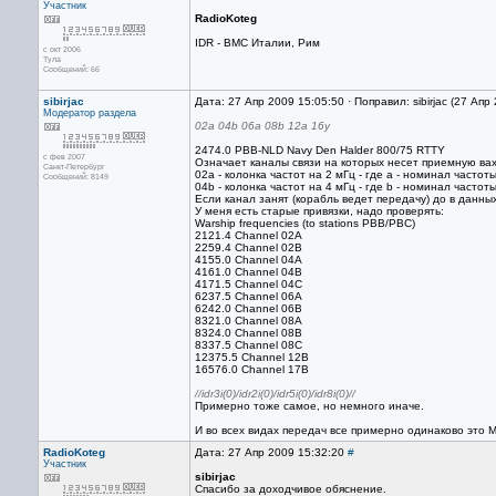
Участник
RadioKoteg
IDR - ВМС Италии, Рим
с окт 2006
Тула
Сообщений: 66
sibirjac
Дата: 27 Апр 2009 15:05:50 · Поправил: sibirjac (27 Апр
Модератор раздела
02a 04b 06a 08b 12a 16y
2474.0 PBB-NLD Navy Den Halder 800/75 RTTY
с фев 2007
Означает каналы связи на которых несет приемную вахт
Санкт-Петербург
02a - колонка частот на 2 мГц - где a - номинал частот
Сообщений: 8149
04b - колонка частот на 4 мГц - где b - номинал частоты 
Если канал занят (корабль ведет передачу) до в данны
У меня есть старые привязки, надо проверять:
Warship frequencies (to stations PBB/PBC)
2121.4 Channel 02A
2259.4 Channel 02B
4155.0 Channel 04A
4161.0 Channel 04B
4171.5 Channel 04C
6237.5 Channel 06A
6242.0 Channel 06B
8321.0 Channel 08A
8324.0 Channel 08B
8337.5 Channel 08C
12375.5 Channel 12B
16576.0 Channel 17B
//idr3i(0)/idr2i(0)/idr5i(0)/idr8i(0)//
Примерно тоже самое, но немного иначе.
И во всех видах передач все примерно одинаково это Ma
RadioKoteg
Дата: 27 Апр 2009 15:32:20
#
Участник
sibirjac
Спасибо за доходчивое обяснение.