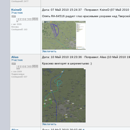
Сообщений: 2477
KsineD
Дата: 07 Май 2010 15:24:37 · Поправил: KsineD (07 Май 2010
Участник
Опять RA-64516 радует глаз красивыми узорами над Тверской
с авг 2009
Москва
Сообщений: 163
Увеличить
Alias
Дата: 10 Май 2010 19:23:36 · Поправил: Alias (10 Май 2010 1
Участник
Красиво векторят в шереметьево :)
с сен 2009
Подмосковье
Сообщений: 637
Увеличить
Alias
Дата: 10 Май 2010 20:07:46
#