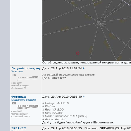
Остаётся дело за малым, пользователей которые могли дел
Летучий голландец
Дата: 28 Апр 2010 21:09:54
#
Участник
На данный момент имеется сервер
Где он имеется?
с авг 2009
Нижний Новгород
Сообщений: 31
Фотограф
Дата: 29 Апр 2010 00:53:40
#
Модератор раздела
# Callsign: AFL9011
# Flightnr:
# Reg: VP-BDO
с янв 2006
# Hex: 400158
Чкаловский-Круг
# Model: Airbus A319-111 (A319)
Сообщений: 25077
# Airline: Aeroflot
До 4 утра будет "нарезАть" круги в Шереметьево.
SPEAKER
Дата: 29 Апр 2010 00:55:35 · Поправил: SPEAKER (29 Апр 20