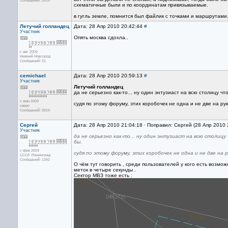
Сообщений: 3919
схематичные были и по координатам привязываемые.
в гугль земле, помнится был файлик с точками и маршрутами
Летучий голландец
Дата: 28 Апр 2010 20:42:44
#
Участник
Опять москва сдохла..
с авг 2009
Нижний Новгород
Сообщений: 31
cemichael
Дата: 28 Апр 2010 20:59:13
#
Участник
Летучий голландец
да не серьезно как-то... ну один энтузиаст на всю столицу ч
с июн 2009
судя по этому форуму, этих коробочек не одна и не две на рук
озеро
Сообщений: 3919
Сергей
Дата: 28 Апр 2010 21:04:18 · Поправил: Сергей (28 Апр 2010 
Участник
да не серьезно как-то... ну один энтузиаст на всю столицу
бы.
с фев 2003
судя по этому форуму, этих коробочек не одна и не две на р
СССР /Ленинград
Сообщений: 1392
О чём тут говорить , среди пользователей у кого есть возм
меток в четыре секунды .
Сектор МВЗ тоже есть :