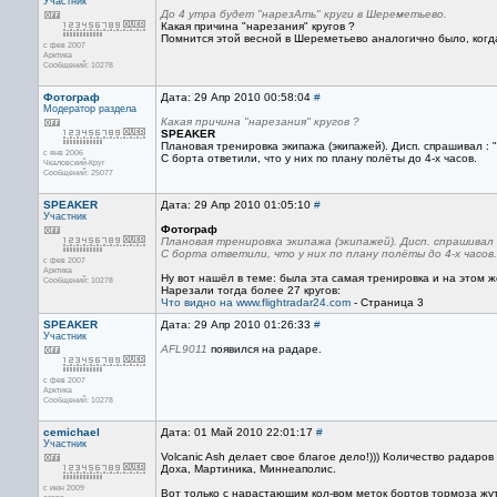
Участник
До 4 утра будет "нарезАть" круги в Шереметьево.
Какая причина "нарезания" кругов ?
Помнится этой весной в Шереметьево аналогично было, когд
с фев 2007
Арктика
Сообщений: 10278
Фотограф
Дата: 29 Апр 2010 00:58:04
#
Модератор раздела
Какая причина "нарезания" кругов ?
SPEAKER
Плановая тренировка экипажа (экипажей). Дисп. спрашивал : 
с янв 2006
С борта ответили, что у них по плану полёты до 4-х часов.
Чкаловский-Круг
Сообщений: 25077
SPEAKER
Дата: 29 Апр 2010 01:05:10
#
Участник
Фотограф
Плановая тренировка экипажа (экипажей). Дисп. спрашивал 
С борта ответили, что у них по плану полёты до 4-х часов.
с фев 2007
Арктика
Ну вот нашёл в теме: была эта самая тренировка и на этом 
Сообщений: 10278
Нарезали тогда более 27 кругов:
Что видно на
www.flightradar24.com
- Страница 3
SPEAKER
Дата: 29 Апр 2010 01:26:33
#
Участник
AFL9011
появился на радаре.
с фев 2007
Арктика
Сообщений: 10278
cemichael
Дата: 01 Май 2010 22:01:17
#
Участник
Volcanic Ash делает свое благое дело!))) Количество радаров
Доха, Мартиника, Миннеаполис.
с июн 2009
Вот только с нарастающим кол-вом меток бортов тормоза жутк