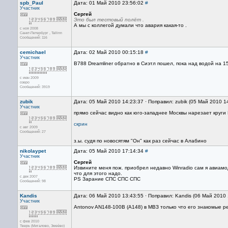
spb_Paul
Дата: 01 Май 2010 23:56:02
#
Участник
Сергей
Это был тестовый полёт .
А мы с коллегой думали что авария какая-то .
с ноя 2008
Санкт-Петербург , Tallinn
Сообщений: 116
cemichael
Дата: 02 Май 2010 00:15:18
#
Участник
B788 Dreamliner обратно в Сиэтл пошел, пока над водой на 1
с июн 2009
озеро
Сообщений: 3919
zubik
Дата: 05 Май 2010 14:23:37 · Поправил: zubik (05 Май 2010 1
Участник
прямо сейчас видно как юго-западнее Москвы нарезает круги 
скрин
с авг 2009
Сообщений: 27
з.ы. судя по новосятям "Он" как раз сейчас в Алабино
nikolaypet
Дата: 05 Май 2010 17:14:34
#
Участник
Сергей
Извините меня пож. приобрел недавно Winradio сам я авиамо
что для этого надо.
с дек 2007
PS Зарание СПС СПС СПС
Сообщений: 98
Kandis
Дата: 06 Май 2010 13:43:55 · Поправил: Kandis (06 Май 2010
Участник
Antonov AN148-100B (A148) в МВЗ только что его знакомые 
с фев 2010
Тверь (Мигалово, Змеёво)