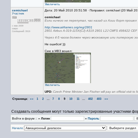
Увеличить
cemichael
Дата: 20 Май 2010 20:51:58 · Поправил: cemichael (20 Май 20
Участник
cemichael
Если ничего не перепутал, час назад из Азии борт прошел
с июн 2009
http://www.airframes.org/reg/2801
озеро
2801 Airbus A-319-115X(CJ) A319 2801 L2J CMFS 498422 CEF -
Сообщений: 3919
Через 4-5 часов должен через московскую или питерскую зо
Не ошибся! )))
Сию в МВЗ вошел:
Увеличить
UPD:
Czech Prime Minister Jan Fischer will pay an official visit
Страница:
««
...
...
»»
1
2
7
8
9
10
11
402
403
Создавать сообщения могут только зарегистрированные участники фо
Войти в форум ::
» Логин
»
Пароль
Начало