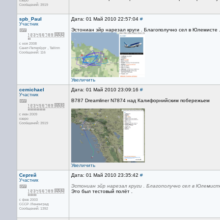
озеро
Сообщений: 3919
spb_Paul
Дата: 01 Май 2010 22:57:04
#
Участник
Эстониан эйр нарезал круги . Благополучно сел в Юлемисте 
с ноя 2008
Санкт-Петербург , Tallinn
Сообщений: 116
Увеличить
cemichael
Дата: 01 Май 2010 23:09:16
#
Участник
B787 Dreamliner N7874 над Калифорнийским побережьем
с июн 2009
озеро
Сообщений: 3919
Увеличить
Сергей
Дата: 01 Май 2010 23:35:42
#
Участник
Эстониан эйр нарезал круги . Благополучно сел в Юлемист
Это был тестовый полёт .
с фев 2003
СССР /Ленинград
Сообщений: 1392