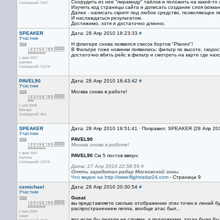
Соорудить из нее "пирамиду" тайлов и положить на какой-то 
Сообщений: 1597
Изучить код страницы сайта и дописать создание слоя (кома
Далее - написать скрипт под любое средство, позволяющее п
И наслаждаться результатом.
Достижимо, хотя и достаточно длинно.
SPEAKER
Дата: 28 Апр 2010 18:23:33
#
Участник
Н флюгере снова появился список бортов "Planes"!
В Фильтре тоже новинки появились: фильтр по высоте, скорос
достаточно вбить рейс в фильтр и смотреть на карте где нах
с фев 2007
Арктика
Сообщений: 10278
PAVEL90
Дата: 28 Апр 2010 18:43:42
#
Участник
Москва снова в работе!
с ноя 2008
Москва
Сообщений: 464
SPEAKER
Дата: 28 Апр 2010 18:51:41 · Поправил: SPEAKER (28 Апр 20
Участник
PAVEL90
Москва снова в работе!
с фев 2007
PAVEL90
См 5 постов вверх:
Арктика
Сообщений: 10278
Дата: 27 Апр 2010 22:58:59 #
Опять заработал радар Московской зоны
.
Что видно на
http://www.flightradar24.com
- Страница 9
cemichael
Дата: 28 Апр 2010 20:30:54
#
Участник
Gusat
вы представляете сколько отображение этих точек и линий б
распространением пепла, вообще атас был...
с июн 2009
озеро
вот если бы делали не слоями, а подложками, тогда было бы все