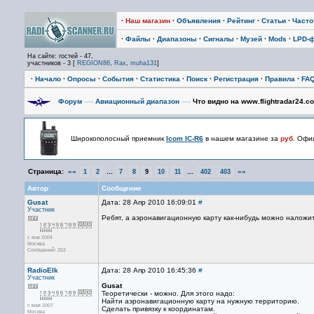
·
Наш магазин
·
Объявления
·
Рейтинг
·
Статьи
·
Част
·
Файлы
·
Диапазоны
·
Сигналы
·
Музей
·
Mods
·
LPD-
На сайте: гостей - 47,
участников - 3 [
REGION86
,
Rax
,
muha131
]
·
Начало
·
Опросы
·
События
·
Статистика
·
Поиск
·
Регистрация
·
Правила
·
FA
Форум
—›
Авиационный диапазон
—›
Что видно на www.flightradar24.c
Широкополосный приемник
Icom IC-R6
в нашем магазине за
руб.
Офиц
Страница:
««
...
...
»»
1
2
7
8
9
10
11
402
403
Автор
Сообщение
Gusat
Дата: 28 Апр 2010 16:09:01
#
Участник
Ребят, а аэронавигационную карту как-нибудь можно наложит
с янв 2004
Москва
Сообщений: 252
RadioElk
Дата: 28 Апр 2010 16:45:36
#
Участник
Gusat
Теоретически - можно. Для этого надо:
Найти аэронавигационную карту на нужную территорию.
с мая 2007
Сделать привязку к координатам.
Москва