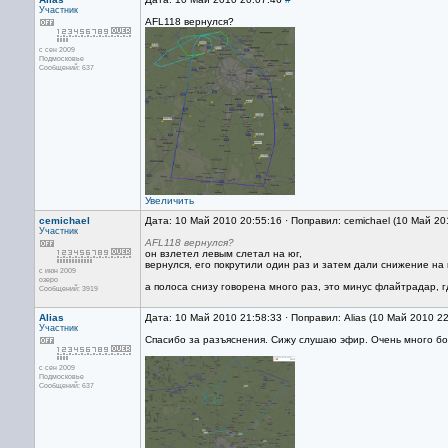
Участник
AFL118 вернулся?
с сен 2009
Подмосковье
Сообщений: 637
Увеличить
cemichael
Дата: 10 Май 2010 20:55:16 · Поправил: cemichael (10 Май 20
Участник
AFL118 вернулся?
он взлетел левым слетал на юг,
вернулся, его покрутили один раз и затем дали снижение на 
с июн 2009
озеро
а полоса снизу говорена много раз, это минус флайтрадар, г
Сообщений: 3919
Alias
Дата: 10 Май 2010 21:58:33 · Поправил: Alias (10 Май 2010 2
Участник
Спасибо за разъяснения. Сижу слушаю эфир. Очень много бор
с сен 2009
Подмосковье
Сообщений: 637