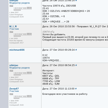
sibirjac
Дата: 26 Окт 2010 23:46:14
#
Модератор раздела
Частота 10674 кГц, J3E/USB
23.41
0DK = OZLCVU. ANB257JDBBXQKG = 20
с фев 2007
23.44
Санкт-Петербург
0DK = OZC5BL. = 6
Сообщений: 8149
23.57
0DK = VRQVEE ....= 28
M_I_R
Дата: 26 Окт 2010 23:53:56 · Поправил: M_I_R (27 Окт 
Участник
10674 кГц
Хотел бы добавить.
Первый раз вышел в 23.06, второй раз почему-то не в 2
с окт 2009
Следующая частота 10183 время 42 минуты (скорее всег
From the Internet.
Сообщений: 2017
michman666
Дата: 27 Окт 2010 00:29:24
#
0:12
10674
0DK=VRQVEE...
sibirjac
Дата: 27 Окт 2010 08:54:25
#
Модератор раздела
Интернет:
Частоты:
6807 кГц - Q0L
с фев 2007
6988 кГц - 7FF
Санкт-Петербург
7700 кГц - L0W
Сообщений: 8149
4848 кГц - 5JM
Zesty67
Дата: 27 Окт 2010 11:13:00
#
Участник
Благодарю всех участников за работу.
с фев 2008
РОССИЯ
Сообщений: 2530