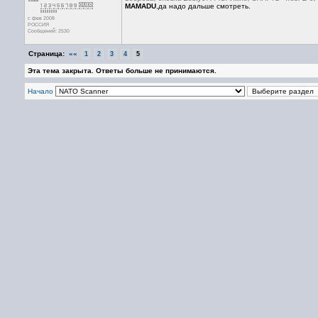
MAMADU
,да надо дальше смотреть.
с фев 2008
РОССИЯ
Сообщений: 2530
Страница:
««
1
2
3
4
5
Эта тема закрыта. Ответы больше не принимаются.
Начало