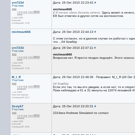
vrn7234
Дата: 26 Окт 2010 22:23:42
#
Участник
michman666
Е-8 точно здесь делать нечего
. Здесь может и нечего,
Е8 был отмечен в других сетях на континентом.
с мая 2008
Воронеж
Сообщений: 1735
michman666
Дата: 26 Окт 2010 22:44:13
#
С этим согласен, но в данном случае он работал с од
что ...04 бомбёр
vrn7234
Дата: 26 Окт 2010 22:47:11
#
Участник
michman666
Вопросов нет. Я просто поздно подошёл. Этого сеанса 
с мая 2008
Воронеж
Сообщений: 1735
M_I_R
Дата: 26 Окт 2010 22:48:36 · Поправил: M_I_R (26 Окт 
Участник
04 бомбёр
Если это так, то мы его увидим, а если нет, то и спорит
Пока наблюдаю в 01 и 31 минуты на 11674 позывной 4
с окт 2009
From the Internet.
Сообщений: 2017
Zesty67
Дата: 26 Окт 2010 23:20:31
#
Участник
2314мск Andrews Simulated no contact
с фев 2008
РОССИЯ
Сообщений: 2530