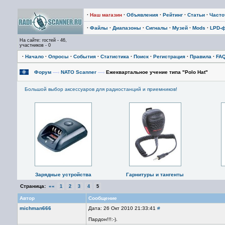
·
Наш магазин
·
Объявления
·
Рейтинг
·
Статьи
·
Част
·
Файлы
·
Диапазоны
·
Сигналы
·
Музей
·
Mods
·
LPD-
На сайте: гостей - 46,
участников - 0
·
Начало
·
Опросы
·
События
·
Статистика
·
Поиск
·
Регистрация
·
Правила
·
FA
Форум
—›
NATO Scanner
—›
Ежеквартальное учение типа "Polo Hat"
Большой выбор аксессуаров для радиостанций и приемников!
Зарядные устройства
Гарнитуры и тангенты
Страница:
««
1
2
3
4
5
Автор
Сообщение
michman666
Дата: 26 Окт 2010 21:33:41
#
Пардон!!!:-).