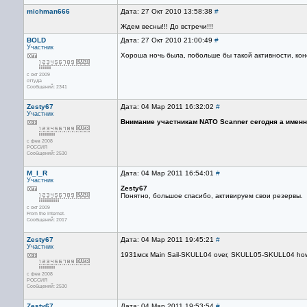
michman666
Дата: 27 Окт 2010 13:58:38
#
Ждем весны!!! До встречи!!!
BOLD
Дата: 27 Окт 2010 21:00:49
#
Участник
Хороша ночь была, побольше бы такой активности, кон
с окт 2009
оттуда
Сообщений: 2341
Zesty67
Дата: 04 Мар 2011 16:32:02
#
Участник
Внимание участникам NATO Scanner сегодня а именно
с фев 2008
РОССИЯ
Сообщений: 2530
M_I_R
Дата: 04 Мар 2011 16:54:01
#
Участник
Zesty67
Понятно, большое спасибо, активируем свои резервы.
с окт 2009
From the Internet.
Сообщений: 2017
Zesty67
Дата: 04 Мар 2011 19:45:21
#
Участник
1931мск Main Sail-SKULL04 over, SKULL05-SKULL04 how
с фев 2008
РОССИЯ
Сообщений: 2530
Zesty67
Дата: 04 Мар 2011 19:53:54
#