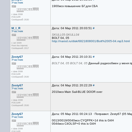
Участник
1900мск повышение БГ.для СБА
с фев 2008
РОССИЯ
Сообщений: 2530
M_I_R
Дата: 04 Мар 2011 20:03:51
#
Участник
SKULL05-SKULL04
BOLT 04, 05
http://narod.ru/disk/6821808001/Bolt%2005-04.mp3.html
с окт 2009
From the Internet.
Сообщений: 2017
Zesty67
Дата: 04 Мар 2011 20:10:31
#
Участник
BOLT 04, 05
BOLT 04, 05
Данный радиообмен у меня пр
с фев 2008
РОССИЯ
Сообщений: 2530
Zesty67
Дата: 04 Мар 2011 20:22:29
#
Участник
2010мск Main Sail-BLUE DOOR over
с фев 2008
РОССИЯ
Сообщений: 2530
Zesty67
Дата: 05 Мар 2011 00:24:13 · Поправил: Zesty67 (05 Ма
Участник
0013/0019/0040мск СYQFPK+14 this is G4H
0044мск С4OLSP+0 this is G4H
с фев 2008
РОССИЯ