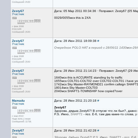
Сообщений: 2530
Zesty67
Дата: 05 Мар 2011 00:34:36 · Поправил: Zesty67 (05 Ма
Участник
0029/0055мск this is 2XA
с фев 2008
РОССИЯ
Сообщений: 2530
Zesty67
Дата: 28 Июн 2011 18:09:38
#
Участник
Очередное POLO HAT в период с 28/06/11 1430мск-29/
с фев 2008
РОССИЯ
Сообщений: 2530
Zesty67
Дата: 28 Июн 2011 21:14:23 · Поправил: Zesty67 (29 И
Участник
1640мск this is ACCURATE standing by fo traffic
1655мск COLT01-COLT02 over COLT02-COLT01 i have you
1742мск Sky Master-RAYMOND21 confirm callsign SHAFT
с фев 2008
18014мск Sky Master-COLT03
РОССИЯ
2040мск SHAFT1-TOWNSHIP how copied?over
Сообщений: 2530
Mamadu
Дата: 28 Июн 2011 21:20:18
#
Участник
Zesty67
Здорова, дядька Zesty67! В отпуске что ли был?, давно
P.S. Имхо,
SHAFT1
- поз. Е-6, там два какие-то слова, 
с мар 2010
Надо жить у моря
Сообщений: 11738
Zesty67
Дата: 28 Июн 2011 21:42:28
#
Участник
Здорова, дядька Zesty67! P.S. Имхо, SHAFT1 - поз. Е-6