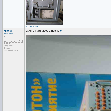
Увеличить
Кратер
Дата: 24 Мар 2009 16:38:47
#
Участник
с апр 2007
Отсюда
Сообщений: 5498