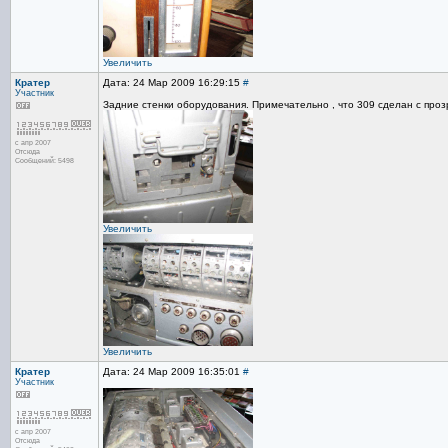
Увеличить
Кратер
Дата: 24 Мар 2009 16:29:15
#
Участник
Задние стенки оборудования. Примечательно , что 309 сделан с про
с апр 2007
Отсюда
Сообщений: 5498
Увеличить
Увеличить
Кратер
Дата: 24 Мар 2009 16:35:01
#
Участник
с апр 2007
Отсюда