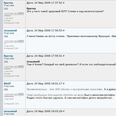
Кратер
Дата: 24 Мар 2009 17:37:52
#
Участник
Кратер
Это у него такой здоровый БП?! Слева и над пеленгатором?
с апр 2007
Отсюда
Сообщений: 5498
позывной
Дата: 24 Мар 2009 17:50:53
#
Участник
У меня Гамма на посту стояла . Принимал многоканалку Франция - Ма
с июн 2008
Сообщений: 289
Кратер
Дата: 24 Мар 2009 17:55:31
#
Участник
позывной
Там 4 блока? Каждый на свой диапазон? И если это наблюдательный 
с апр 2007
Отсюда
Сообщений: 5498
MAAT
Дата: 24 Мар 2009 18:01:17
#
Участник
Примечательно , что 309 сделан с прозрачными панелями.
А я думал
Тему продукции для народа обойти не могу
Был у меня магнитофон 
Радио чтото быстро сдулось. А сам магнитофон долго проработал.
с мар 2008
.
Сообщений: 1241
позывной
Дата: 24 Мар 2009 18:03:29
#
Участник