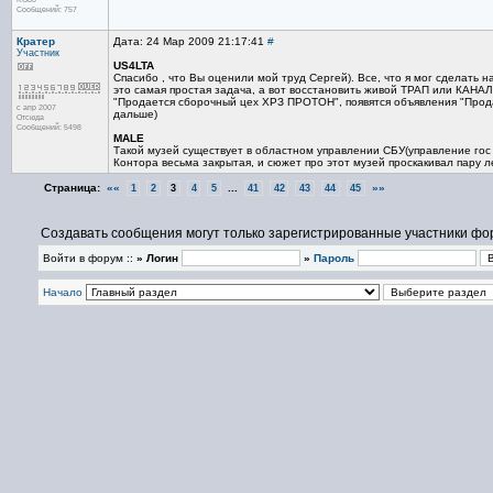
Сообщений: 757
Кратер
Дата: 24 Мар 2009 21:17:41
#
Участник
US4LTA
Спасибо , что Вы оценили мой труд Сергей). Все, что я мог сделать 
это самая простая задача, а вот восстановить живой ТРАП или КАНАЛ 
"Продается сборочный цех ХРЗ ПРОТОН", появятся объявления "Продаю
с апр 2007
дальше)
Отсюда
Сообщений: 5498
MALE
Такой музей существует в областном управлении СБУ(управление гос
Контора весьма закрытая, и сюжет про этот музей проскакивал пару 
Страница:
««
...
»»
1
2
3
4
5
41
42
43
44
45
Создавать сообщения могут только зарегистрированные участники фо
Войти в форум ::
» Логин
»
Пароль
Начало