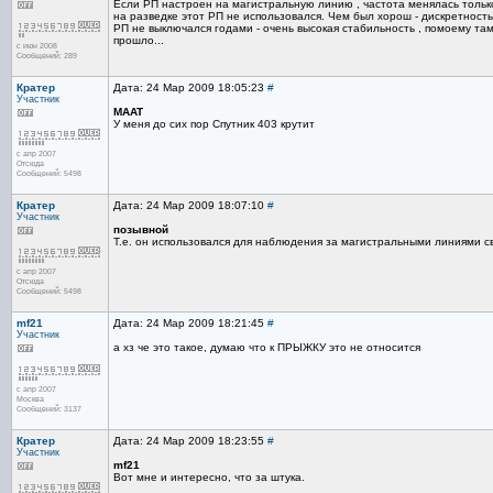
Если РП настроен на магистральную линию , частота менялась толь
на разведке этот РП не использовался. Чем был хорош - дискретност
РП не выключался годами - очень высокая стабильность , помоему та
прошло...
с июн 2008
Сообщений: 289
Кратер
Дата: 24 Мар 2009 18:05:23
#
Участник
MAAT
У меня до сих пор Спутник 403 крутит
с апр 2007
Отсюда
Сообщений: 5498
Кратер
Дата: 24 Мар 2009 18:07:10
#
Участник
позывной
Т.е. он использовался для наблюдения за магистральными линиями с
с апр 2007
Отсюда
Сообщений: 5498
mf21
Дата: 24 Мар 2009 18:21:45
#
Участник
а хз че это такое, думаю что к ПРЫЖКУ это не относится
с апр 2007
Москва
Сообщений: 3137
Кратер
Дата: 24 Мар 2009 18:23:55
#
Участник
mf21
Вот мне и интересно, что за штука.