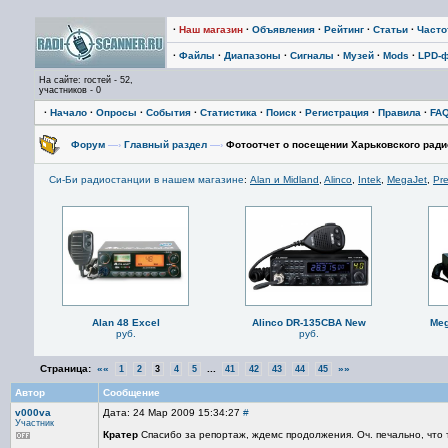
·
Наш магазин
·
Объявления
·
Рейтинг
·
Статьи
·
Част
·
Файлы
·
Диапазоны
·
Сигналы
·
Музей
·
Mods
·
LPD-
На сайте: гостей - 52,
участников - 0
·
Начало
·
Опросы
·
События
·
Статистика
·
Поиск
·
Регистрация
·
Правила
·
FA
Форум
—›
Главный раздел
—›
Фотоотчет о посещении Харьковского ради
Си-Би радиостанции в нашем магазине
:
Alan и Midland
,
Alinco
,
Intek
,
MegaJet
,
Pre
Alan 48 Excel
Alinco DR-135CBA New
Meg
руб.
руб.
Страница:
««
...
»»
1
2
3
4
5
41
42
43
44
45
Автор
Сообщение
v000va
Дата: 24 Мар 2009 15:34:27
#
Участник
Кратер
Спасибо за репортаж, ждемс продолжения. Оч. печально, что т