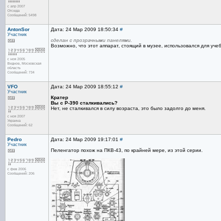
с апр 2007
Отсюда
Сообщений: 5498
AntonSor
Дата: 24 Мар 2009 18:50:34
#
Участник
сделан с прозрачными панелями.
Возможно, что этот аппарат, стоящий в музее, использовался для уче
с ноя 2005
Видное, Московская
область
Сообщений: 734
VFO
Дата: 24 Мар 2009 18:55:12
#
Участник
Кратер
Вы с Р-390 сталкивались?
Нет, не сталкивался в силу возраста, это было задолго до меня.
с ноя 2007
Украина
Сообщений: 62
Pedro
Дата: 24 Мар 2009 19:17:01
#
Участник
Пеленгатор похож на ПКВ-43, по крайней мере, из этой серии.
с фев 2006
Сообщений: 206