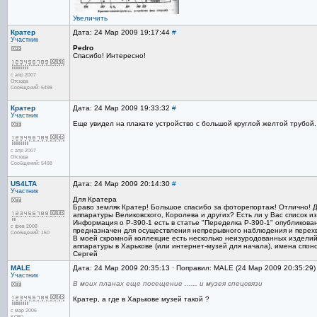
Увеличить
Кратер
Дата: 24 Мар 2009 19:17:44
#
Участник
Pedro
Спасибо! Интересно!
с апр 2007
Отсюда
Сообщений: 5498
Кратер
Дата: 24 Мар 2009 19:33:32
#
Участник
Еще увидел на плакате устройство с большой круглой желтой трубой.
с апр 2007
Отсюда
Сообщений: 5498
US4LTA
Дата: 24 Мар 2009 20:14:30
#
Участник
Для Кратера
Браво земляк Кратер! Большое спасибо за фоторепортаж! Отлично! Дав
аппаратуры Великовского, Королева и других? Есть ли у Вас список и
Информация о Р-390-1 есть в статье "Переделка Р-390-1" опубликов
с фев 2008
предназначен для осуществления непрерывного наблюдения и перехва
Сообщений: 150
В моей скромной коллекцие есть несколько неизуродованных изделий
аппаратуры в Харькове (или интернет-музей для начала), имена спон
Сергей
MALE
Дата: 24 Мар 2009 20:35:13 · Поправил: MALE (24 Мар 2009 20:35:29
Участник
В моих планах еще посещение ...... и музея спецсвязи
Кратер, а где в Харькове музей такой ?
с мар 2006
KO80