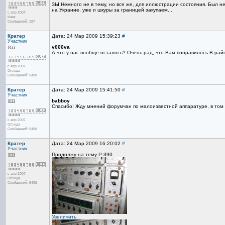
ЗЫ Немного не в тему, но все же, для иллюстрации состояния. Был нед
на Украние, уже и шкуры за границей закупаем...
с апр 2007
Киев
Сообщений: 197
Кратер
Дата: 24 Мар 2009 15:39:23
#
Участник
v000va
А что у нас вообще осталось? Очень рад, что Вам понравилось.В рай
с апр 2007
Отсюда
Сообщений: 5498
Кратер
Дата: 24 Мар 2009 15:41:50
#
Участник
babboy
Спасибо! Жду мнений форумчан по малоизвестной аппаратуре, в том 
с апр 2007
Отсюда
Сообщений: 5498
Кратер
Дата: 24 Мар 2009 16:20:02
#
Участник
Продолжу на тему Р-390
с апр 2007
Отсюда
Сообщений: 5498
Увеличить