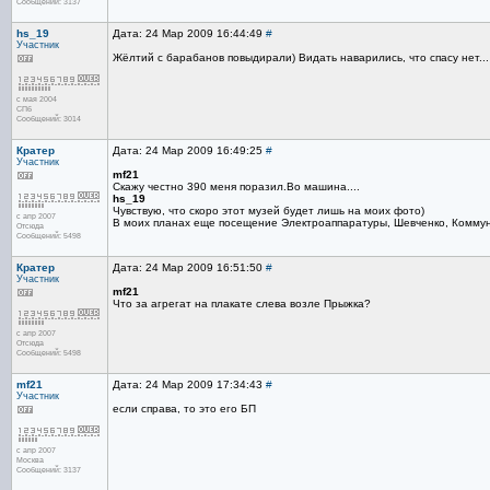
Сообщений: 3137
hs_19
Дата: 24 Мар 2009 16:44:49
#
Участник
Жёлтий с барабанов повыдирали) Видать наварились, что спасу нет...
с мая 2004
СПб
Сообщений: 3014
Кратер
Дата: 24 Мар 2009 16:49:25
#
Участник
mf21
Скажу честно 390 меня поразил.Во машина....
hs_19
Чувствую, что скоро этот музей будет лишь на моих фото)
с апр 2007
В моих планах еще посещение Электроаппаратуры, Шевченко, Коммунар
Отсюда
Сообщений: 5498
Кратер
Дата: 24 Мар 2009 16:51:50
#
Участник
mf21
Что за агрегат на плакате слева возле Прыжка?
с апр 2007
Отсюда
Сообщений: 5498
mf21
Дата: 24 Мар 2009 17:34:43
#
Участник
если справа, то это его БП
с апр 2007
Москва
Сообщений: 3137