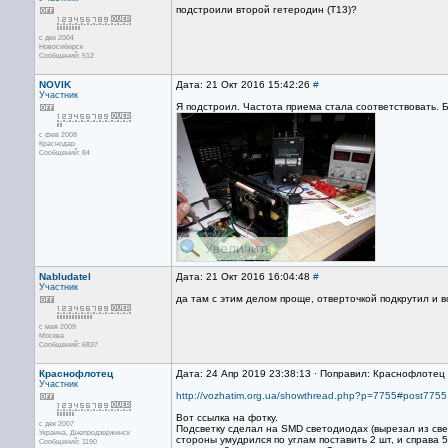
подстроили второй гетеродин (Т13)?
с дек 2004
Новосибирск
Сообщений: 512
NOVIK
Дата: 21 Окт 2016 15:42:26
#
Участник
Я подстроил. Частота приема стала соответствовать. Б
с фев 2008
Краснодар
Сообщений: 84
Nabludatel
Дата: 21 Окт 2016 16:04:48
#
Участник
да там с этим делом проще, отверточкой подкрутил и в
с мая 2009
Москва
Сообщений: 6837
Краснофлотец
Дата: 24 Апр 2019 23:38:13 · Поправил: Краснофлотец 
Участник
http://vozhatim.org.ua/showthread.php?p=7755#post7755
Вот ссылка на фотку.
с дек 2007
Подсветку сделал на SMD светодиодах (вырезал из све
Украина, Днепродзержинск
стороны умудрился по углам поставить 2 шт, и справа 5
Сообщений: 1190