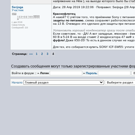
напряжение на Нём ), на выходе которого было бы ст
Serjoga
Дата: 28 Апр 2019 19:22:06 · Поправил: Serjoga (28 Ап
Участник
Краснофлотец
А накой? С учётом того, что приёмники Sony с питание
защиты по питанию
, схема сохраняет работоспоспособ
с дек 2018
на 13 В. Очевидно это сделано для защиты при питани
Севастополь
Сообщений: 115
Установить хороший конденсатор сразу после стабили
Если советские, то - ДА! А вот западные, японские - 
60 В в 5-24 В на входе ставят 2 конденсатора 47 мкФ х
фуфло!
Даже К50-35! То есть в данном случае не надо
Для тех, кто собирается купить SONY ICF-SW55: учтите 
Страница:
««
1
2
3
4
Создавать сообщения могут только зарегистрированные участники фо
Войти в форум ::
» Логин
»
Пароль
Начало