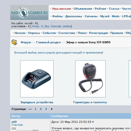
·
Наш магазин
·
Объявления
·
Рейтинг
·
Статьи
·
Част
·
Файлы
·
Диапазоны
·
Сигналы
·
Музей
·
Mods
·
LPD-
На сайте: гостей - 61,
участников - 4 [
Атлас
,
A_Sky
,
Voevoda
,
andory
]
·
Начало
·
Опросы
·
События
·
Статистика
·
Поиск
·
Регистрация
·
Правила
·
FA
Форум
—›
Главный раздел
—›
Эфир с новым Sony ICF-SW55
Большой выбор аксессуаров для радиостанций и приемников!
Зарядные устройства
Гарнитуры и тангенты
Страница:
««
1
2
3
4
Автор
Сообщение
still
Дата: 10 Мар 2011 23:52:33
#
Участник
Уточню вопрос, где конкретно перерезать дорожку что 