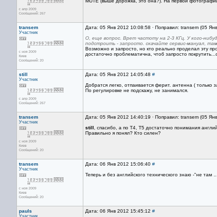
MUTE (выше дорожка, это она?). На первой фотографии
с апр 2009
Сообщений: 267
transem
Дата: 05 Янв 2012 10:08:58 · Поправил: transem (05 Ян
Участник
О, еще вопрос. Врет частоту на 2-3 КГц. У кого-ниб
подстроить - запросто. скачайте сервис-мануал, там
Возможно и запросто, но кто реально проделал эту про
с ноя 2009
достаточно проблематична, чтоб запросто покрутить..
Киев
Сообщений: 20
still
Дата: 05 Янв 2012 14:05:48
#
Участник
Добратся легко, отпаивается ферит. антенна ( только 
По регулировке не подскажу, не занимался.
с апр 2009
Сообщений: 267
transem
Дата: 05 Янв 2012 14:40:19 · Поправил: transem (05 Ян
Участник
still
, спасибо, а по Т4, Т5 достаточно понимания англи
Правильно я понял? Кто силен?
с ноя 2009
Киев
Сообщений: 20
transem
Дата: 06 Янв 2012 15:06:40
#
Участник
Теперь и без английского технического знаю -"не там ..
с ноя 2009
Киев
Сообщений: 20
pauls
Дата: 06 Янв 2012 15:45:12
#
Участник