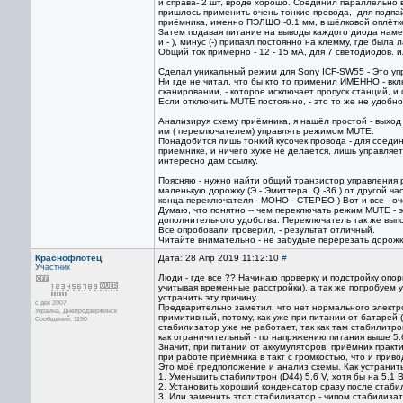
и справа- 2 шт, вроде хорошо. Соединил параллельно 
пришлось применить очень тонкие провода,- для подпа
приёмника, именно ПЭЛШО -0.1 мм, в шёлковой оплётк
Затем подавая питание на выводы каждого диода намети
и - ), минус (-) припаял постоянно на клемму, где была
Общий ток примерно - 12 - 15 мА, для 7 светодиодов. и
Сделал уникальный режим для Sony ICF-SW55 - Это у
Ни где не читал, что бы кто то применил ИМЕННО - вк
сканировании, - которое исключает пропуск станций, и
Если отключить MUTE постоянно, - это то же не удобно
Анализируя схему приёмника, я нашёл простой - выход
им ( переключателем) управлять режимом MUTE.
Понадобится лишь тонкий кусочек провода - для соедин
приёмнике, и ничего хуже не делается, лишь управляет
интересно дам ссылку.
Поясняю - нужно найти общий транзистор управления ре
маленькую дорожку (Э - Эмиттера, Q -36 ) от другой ча
конца переключателя - МОНО - СТЕРЕО ) Вот и все - оч
Думаю, что понятно -- чем переключать режим MUTE - э
дополнительного удобства. Переключатель так же выпо
Все опробовали проверил, - результат отличный.
Читайте внимательно - не забудьте перерезать дорожку
Краснофлотец
Дата: 28 Апр 2019 11:12:10
#
Участник
Люди - где все ?? Начинаю проверку и подстройку опо
учитывая временные расстройки), а так же попробуем ус
устранить эту причину.
с дек 2007
Предварительно заметил, что нет нормального электрол
Украина, Днепродзержинск
примитивный, потому, как уже при питании от батарей ( 
Сообщений: 1190
стабилизатор уже не работает, так как там стабилитро
как ограничительный - по напряжению питания выше 5.6 
Значит, при питании от аккумуляторов, приёмник практи
при работе приёмника в такт с громкостью, что и прив
Это моё предположение и анализ схемы. Как устранить,
1. Уменьшить стабилитрон (D44) 5.6 V, хотя бы на 5.1 В
2. Установить хороший конденсатор сразу после стабили
3. Или заменить этот стабилизатор - чипом стабилиза