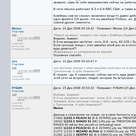
правило, сами по себе американские сейчас не работаю
В сети обычно работают Е-3 и E-8 ВВС США, а также 
Бомберы сам не слыхал, возможно когда-то давно дейс
одно время в 116 крыле, что на авиабазе Робинс, шт.
совсем другие самолеты.
Moose
Дата: 10 Дек 2008 00:19:42 · Поправил: Moose (10 Дек 
Участник
"Народ на верху" говорил что там и бомберы бывают
Видимо, бывают.
Е-3 на канадских частотах - есть, Е-8 - есть, КС-135 с
с мар 2008
Если грозные птицы с этих авиабаз иной раз не в сост
53 и 54 north
куда деваться?!
Сообщений: 2605
Информации из интернета по Канаде
Огромное спасибо.
asv
Дата: 10 Дек 2008 00:43:47
#
Участник
сли грозные птицы с этих авиабаз иной раз не в со
Трентоном. А куда деваться?!
В теории - да. К сожалению, сейчас им есть куда деват
с апр 2008
этой сети не встречал, людей, которые бы встречали -
Сообщений: 1566
РУБИН
Дата: 15 Дек 2008 20:53:22 · Поправил: РУБИН (15 Дек
Участник
Видимо, бывают.
Е-3 на канадских частотах - есть, Е-8 - есть, КС-135
Элсворт. Если грозные птицы с этих авиабаз иной р
с янв 2007
с Трентоном. А куда деваться?!
Из России
Moose
Сообщений: 2272
Данные к сожалению не новые, но в свою бытность я да
1746Z
11232.0 PEACH 32
(E-8 JSTARS) p/p via TRENTO
1834Z
11232.0 SHADO 91
(MC-130) p/p via TRENTON MIL
RAVEN 60 will be first aircraft on [refueling] track
1928Z
11232.0 PEACH 61
(E-8 JSTARS) p/p via TRENTO
2137Z 11232.0
WIZARD ALPHA
(E-3 AWACS) p/p via TREN
2139Z 11232.0
SENTRY 61
(E-3 AWACS) p/p via TRENTO