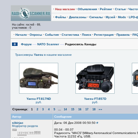
·
Наш магазин
·
Объявления
·
Рейтинг
·
Статьи
·
Част
·
Файлы
·
Диапазоны
·
Сигналы
·
Музей
·
Mods
·
LPD-
На сайте: гостей - 69,
участников - 0
·
Начало
·
Опросы
·
События
·
Статистика
·
Поиск
·
Регистрация
·
Правила
·
FA
Форум
—›
NATO Scanner
—›
Радиосвязь Канады
Трансиверы
Yaesu
в нашем магазине
Yaesu FT-817ND
Yaesu FT-857D
руб.
руб.
Страница:
...
»»
1
2
3
4
5
14
15
16
17
18
Автор
Сообщение
sibirjac
Дата: 06 Дек 2008 00:50:50
#
Модератор раздела
00.04 - 00.07
Радиосеть "MACS"(Military Aeronautical Communications 
Частота 11232 кГц, USB.