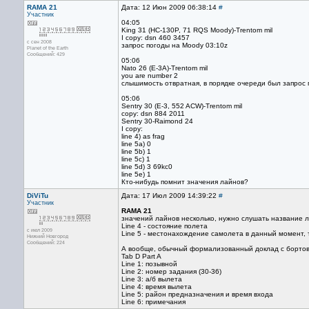
RAMA 21
Дата: 12 Июн 2009 06:38:14
#
Участник
04:05
King 31 (HC-130P, 71 RQS Moody)-Trentom mil
I copy: dsn 460 3457
с сен 2008
запрос погоды на Moody 03:10z
Planet of the Earth
Сообщений: 429
05:06
Nato 26 (E-3A)-Trentom mil
you are number 2
слышимость отвратная, в порядке очереди был запрос 
05:06
Sentry 30 (E-3, 552 ACW)-Trentom mil
copy: dsn 884 2011
Sentry 30-Raimond 24
I copy:
line 4) as frag
line 5a) 0
line 5b) 1
line 5c) 1
line 5d) 3 69kc0
line 5e) 1
Кто-нибудь помнит значения лайнов?
DiViTu
Дата: 17 Июл 2009 14:39:22
#
Участник
RAMA 21
значений лайнов несколько, нужно слушать название лай
Line 4 - состояние полета
с июл 2009
Line 5 - местонахождение самолета в данный момент, т
Нижний Новгород
Сообщений: 224
А вообще, обычный формализованный доклад с бортов 
Tab D Part A
Line 1: позывной
Line 2: номер задания (30-36)
Line 3: а/б вылета
Line 4: время вылета
Line 5: район предназначения и время входа
Line 6: примечания