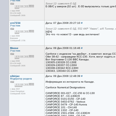
Участник
Scout 12- самолет Е-3Д
E-3B/C у амеров (32 шт) . E-3D выпускались только для
с мар 2008
53 и 54 north
Сообщений: 2605
vrn7234
Дата: 07 Дек 2008 20:27:10
#
Участник
Scout 12- самолет Е-3Д, 552 АКР "Авакс", а/б Тинкер,
[s][/s]
Это что -то новое! D - шки ведь англичане!
с мая 2008
Воронеж
Сообщений: 1735
Moose
Дата: 09 Дек 2008 01:16:46
#
Участник
Canforce с индексом “на двойку» , я заметил: всегда СС
Oiler 38-42 - заправщики КСС-130. Хотя, могут ходить и
Вот бортовики С-130 ВВС Канады.
с мар 2008
130305-130328 СС-130Е
53 и 54 north
130329-130337 СС-130Н
Сообщений: 2605
130338-130342 КСС-130Н
130343, 130344 СС-130Н
sibirjac
Дата: 09 Дек 2008 12:48:39
#
Модератор раздела
Информации из интернета по Канаде.
Canforce Numerical Designations
с фев 2007
Санкт-Петербург
CANFORCE 001-027 - CC-150 & CC-130
Сообщений: 8149
CANFORCE 87 - CC-130E/H
CANFORCE 0101-0150 - CP-140
CANFORCE 0402-0762 - Various
CANFORCE 0479 - CP-140 Aurora
CANFORCE 101 - CH-146
CANFORCE 1332 - CP-140
CANFORCE 1501-1599 - CC-130E/H
CANFORCE 1601-1655 - CP-140