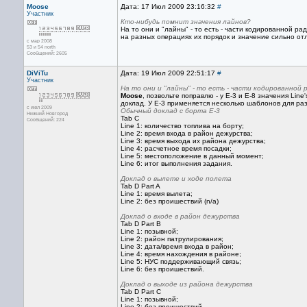
Moose
Дата: 17 Июл 2009 23:16:32
#
Участник
Кто-нибудь помнит значения лайнов?
На то они и "лайны" - то есть - части кодированной ра
на разных операциях их порядок и значение сильно от
с мар 2008
53 и 54 north
Сообщений: 2605
DiViTu
Дата: 19 Июл 2009 22:51:17
#
Участник
На то они и "лайны" - то есть - части кодированной
Moose
, позвольте поправлю - у E-3 и E-8 значения L
доклад. У E-3 применяется несколько шаблонов для ра
с июл 2009
Обычный доклад с борта E-3
Нижний Новгород
Tab C
Сообщений: 224
Line 1: количество топлива на борту;
Line 2: время входа в район дежурства;
Line 3: время выхода их района дежурства;
Line 4: расчетное время посадки;
Line 5: местоположение в данный момент;
Line 6: итог выполнения задания.
Доклад о вылете и ходе полета
Tab D Part A
Line 1: время вылета;
Line 2: без проишествий (n/a)
Доклад о входе в район дежурства
Tab D Part B
Line 1: позывной;
Line 2: район патрулирования;
Line 3: дата/время входа в район;
Line 4: время нахождения в районе;
Line 5: НУС поддерживающий связь;
Line 6: без проишествий.
Доклад о выходе из района дежурства
Tab D Part C
Line 1: позывной;
Line 2: без проишествий.