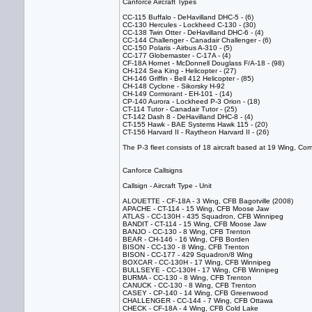
Canforce Aircraft Types
CC-115 Buffalo - DeHavilland DHC-5 - (6)
CC-130 Hercules - Lockheed C-130 - (30)
CC-138 Twin Otter - DeHavilland DHC-6 - (4)
CC-144 Challenger - Canadair Challenger - (6)
CC-150 Polaris - Airbus A-310 - (5)
CC-177 Globemaster - C-17A - (4)
CF-18A Hornet - McDonnell Douglass F/A-18 - (98)
CH-124 Sea King - Helicopter - (27)
CH-146 Griffin - Bell 412 Helicopter - (85)
CH-148 Cyclone - Sikorsky H-92
CH-149 Cormorant - EH-101 - (14)
CP-140 Aurora - Lockheed P-3 Orion - (18)
CT-114 Tutor - Canadair Tutor - (25)
CT-142 Dash 8 - DeHavilland DHC-8 - (4)
CT-155 Hawk - BAE Systems Hawk 115 - (20)
CT-156 Harvard II - Raytheon Harvard II - (26)
The P-3 fleet consists of 18 aircraft based at 19 Wing,
Canforce Callsigns
Callsign - Aircraft Type - Unit
ALOUETTE - CF-18A - 3 Wing, CFB Bagotville (2008)
APACHE - CT-114 - 15 Wing, CFB Moose Jaw
ATLAS - CC-130H - 435 Squadron, CFB Winnipeg
BANDIT - CT-114 - 15 Wing, CFB Moose Jaw
BANJO - CC-130 - 8 Wing, CFB Trenton
BEAR - CH-146 - 16 Wing, CFB Borden
BISON - CC-130 - 8 Wing, CFB Trenton
BISON - CC-177 - 429 Squadron/8 Wing
BOXCAR - CC-130H - 17 Wing, CFB Winnipeg
BULLSEYE - CC-130H - 17 Wing, CFB Winnipeg
BURMA - CC-130 - 8 Wing, CFB Trenton
CANUCK - CC-130 - 8 Wing, CFB Trenton
CASEY - CP-140 - 14 Wing, CFB Greenwood
CHALLENGER - CC-144 - 7 Wing, CFB Ottawa
CHECK - CF-18A - 4 Wing, CFB Cold Lake