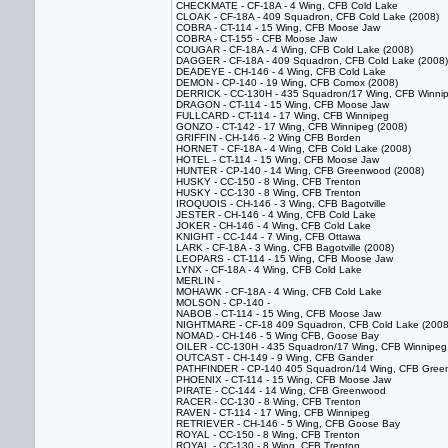
CHECKMATE - CF-18A - 4 Wing, CFB Cold Lake
CLOAK - CF-18A - 409 Squadron, CFB Cold Lake (2008)
COBRA - CT-114 - 15 Wing, CFB Moose Jaw
COBRA - CT-155 - CFB Moose Jaw
COUGAR - CF-18A - 4 Wing, CFB Cold Lake (2008)
DAGGER - CF-18A - 409 Squadron, CFB Cold Lake (2008)
DEADEYE - CH-146 - 4 Wing, CFB Cold Lake
DEMON - CP-140 - 19 Wing, CFB Comox (2008)
DERRICK - CC-130H - 435 Squadron/17 Wing, CFB Winni
DRAGON - CT-114 - 15 Wing, CFB Moose Jaw
FULLCARD - CT-114 - 17 Wing, CFB Winnipeg
GONZO - CT-142 - 17 Wing, CFB Winnipeg (2008)
GRIFFIN - CH-146 - 2 Wing CFB Borden
HORNET - CF-18A - 4 Wing, CFB Cold Lake (2008)
HOTEL - CT-114 - 15 Wing, CFB Moose Jaw
HUNTER - CP-140 - 14 Wing, CFB Greenwood (2008)
HUSKY - CC-150 - 8 Wing, CFB Trenton
HUSKY - CC-130 - 8 Wing, CFB Trenton
IROQUOIS - CH-146 - 3 Wing, CFB Bagotville
JESTER - CH-146 - 4 Wing, CFB Cold Lake
JOKER - CH-146 - 4 Wing, CFB Cold Lake
KNIGHT - CC-144 - 7 Wing, CFB Ottawa
LARK - CF-18A - 3 Wing, CFB Bagotville (2008)
LEOPARS - CT-114 - 15 Wing, CFB Moose Jaw
LYNX - CF-18A - 4 Wing, CFB Cold Lake
MERLIN -
MOHAWK - CF-18A - 4 Wing, CFB Cold Lake
MOLSON - CP-140 -
NABOB - CT-114 - 15 Wing, CFB Moose Jaw
NIGHTMARE - CF-18 409 Squadron, CFB Cold Lake (2008
NOMAD - CH-146 - 5 Wing CFB, Goose Bay
OILER - CC-130H - 435 Squadron/17 Wing, CFB Winnipeg
OUTCAST - CH-149 - 9 Wing, CFB Gander
PATHFINDER - CP-140 405 Squadron/14 Wing, CFB Gree
PHOENIX - CT-114 - 15 Wing, CFB Moose Jaw
PIRATE - CC-144 - 14 Wing, CFB Greenwood
RACER - CC-130 - 8 Wing, CFB Trenton
RAVEN - CT-114 - 17 Wing, CFB Winnipeg
RETRIEVER - CH-146 - 5 Wing, CFB Goose Bay
ROYAL - CC-150 - 8 Wing, CFB Trenton
ROYAL - CC-130 - 8 Wing, CFB Trenton