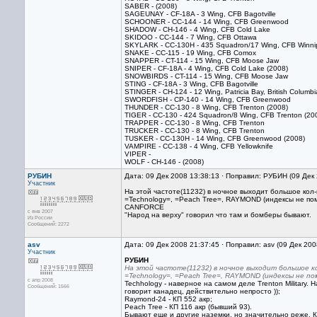
SABER - (2008)
SAGEUNAY - CF-18A - 3 Wing, CFB Bagotville
SCHOONER - CC-144 - 14 Wing, CFB Greenwood
SHADOW - CH-146 - 4 Wing, CFB Cold Lake
SKIDOO - CC-144 - 7 Wing, CFB Ottawa
SKYLARK - CC-130H - 435 Squadron/17 Wing, CFB Winni
SNAKE - CC-115 - 19 Wing, CFB Comox
SNAPPER - CT-114 - 15 Wing, CFB Moose Jaw
SNIPER - CF-18A - 4 Wing, CFB Cold Lake (2008)
SNOWBIRDS - CT-114 - 15 Wing, CFB Moose Jaw
STING - CF-18A - 3 Wing, CFB Bagotville
STINGER - CH-124 - 12 Wing, Patricia Bay, British Columbi
SWORDFISH - CP-140 - 14 Wing, CFB Greenwood
THUNDER - CC-130 - 8 Wing, CFB Trenton (2008)
TIGER - CC-130 - 424 Squadron/8 Wing, CFB Trenton (20
TRAPPER - CC-130 - 8 Wing, CFB Trenton
TRUCKER - CC-130 - 8 Wing, CFB Trenton
TUSKER - CC-130H - 14 Wing, CFB Greenwood (2008)
VAMPIRE - CC-138 - 4 Wing, CFB Yellowknife
VIPER -
WOLF - CH-146 - (2008)
РУБИН
Дата: 09 Дек 2008 13:38:13 · Поправил: РУБИН (09 Дек
Участник
На этой частоте(11232) в ночное выходит большое кол
=Technology=, =Peach Tree=, RAYMOND (индексы не пом
CANFORCE
с янв 2007
"Народ на верху" говорил что там и бомберы бывают.
Из России
Сообщений: 2272
asv
Дата: 09 Дек 2008 21:37:45 · Поправил: asv (09 Дек 20
Участник
РУБИН
На этой частоте(11232) в ночное выходит большое к
=Technology=, =Peach Tree=, RAYMOND (индексы не по
с апр 2008
Techhology - наверное на самом деле Trenton Military. 
Сообщений: 1566
говорит канадец, действительно непросто ));
Raymond-24 - КП 552 акр;
Peach Tree - КП 116 акр (бывший 93).
Бывают еще и другие наземки, но значительно реже. Кан