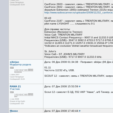
с фев 2007
Санкт-Петербург
CanForce 2603 - самолет, связь с TRENTON MILITARY, з
Сообщений: 8149
CanForce 2602 - самолет, связь с TRENTON MILITARY, 
departure Edmonton 1900z estimated Trenton 2315z re
http://www.radioscanner.ru/uploader/2008/11232_canforc
00.43
CanForce 2187 - самолет связь с TRENTON MILITARY, переход
pilot name LYSAGHT ...... слышимость 0-1
Для справки частоты:
Edmonton (Remoted to Trenton)
Voice Call:- TRENTON MILITARY
Initial MACS Contact Frequency:– 9007.0 and 11232.0 (U
Frequencies (USB):- 3047.0 3092.0 4703.0 5717.0 6706.
11232.0 11265.0 11271.0 13257.0 15031.0 15034.0* 179
*indicates an exclusive Volmet weather broadcast frequenc
St. John's
Voice Call:– ST. JOHN'S MILITARY
Frequencies (USB):- 5717.0 9007.0 11232.0 kHz.
sibirjac
Дата: 06 Дек 2008 01:34:38 · Поправил: sibirjac (06 Дек
Модератор раздела
01.11
Частота 11232 кГц, USB.
с фев 2007
SCOUT 12 - самолет, связь с TRENTON MILITARY, запрос 
Санкт-Петербург
Сообщений: 8149
RAMA 21
Дата: 07 Дек 2008 15:53:59
#
Участник
Scout 12- самолет Е-3Д, 552 АКР "Авакс", а/б Тинкер, 
с сен 2008
Planet of the Earth
Сообщений: 429
Moose
Дата: 07 Дек 2008 17:40:44
#