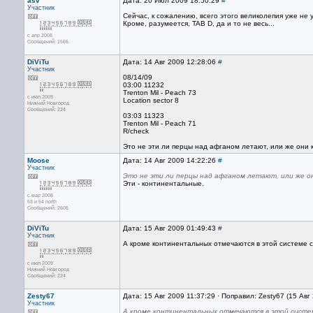
asv
Дата: 20 Июл 2009 18:50:29
#
Участник
Сейчас, к сожалению, всего этого великолепия уже не
Кроме, разумеется, TAB D, да и то не весь...
с апр 2008
Сообщений: 1566
DiViTu
Дата: 14 Авг 2009 12:28:06
#
Участник
08/14/09
03:00 11232
Trenton Mil - Peach 73
с июл 2009
Location sector 8
Нижний Новгород
Сообщений: 224
03:03 11323
Trenton Mil - Peach 71
R/check
Это не эти ли перцы над афганом летают, или же они
Moose
Дата: 14 Авг 2009 14:22:26
#
Участник
Это не эти ли перцы над афганом летают, или же 
Эти - континентальные.
с мар 2008
53 и 54 north
Сообщений: 2605
DiViTu
Дата: 15 Авг 2009 01:49:43
#
Участник
А кроме континентальных отмечаются в этой системе 
с июл 2009
Нижний Новгород
Сообщений: 224
Zesty67
Дата: 15 Авг 2009 11:37:29 · Поправил: Zesty67 (15 Авг
Участник
А кроме континентальных отмечаются в этой систе