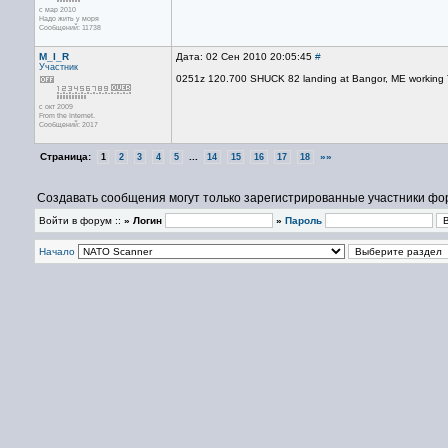
с мар 2010
Надо жить у моря
Сообщений: 11738
M_I_R
Дата: 02 Сен 2010 20:05:45
#
Участник
0251z 120.700 SHUCK 82 landing at Bangor, ME working To
с окт 2009
From the Internet.
Сообщений: 2017
Страница:
...
»»
1
2
3
4
5
14
15
16
17
18
Создавать сообщения могут только зарегистрированные участники фо
Войти в форум ::
» Логин
»
Пароль
Начало