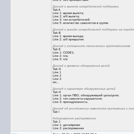
Доклад о вылете истребителей поддержки
Tab A
Line 1: время вылета;
Line 2: а/б вылета;
Line 3: тип истребителей;
Line 5: количество самолетов в группе.
Доклад о выходе истребителей поддержки на перед
Tab B
Line 1: время выхода;
Line 2: а/б прикрытия.
Доклад о готовности технических средств/систем
Tab E
Line 1: CODE1;
Line 2: n/a;
Line 3: n/a
Доклад о времени обнаружения целей
Tab G
Line 1
Line 2
Line 3
etc...
Доклад о характере обнаруженных целей
Tab H
Line 1: орган ПВО, обнаруживший цель/цели;
Line 2: тип самолета-нарушителя;
Line 3: принадлежность.
Доклад об уничтожении самолетов противника и сос
Tab I
Кодированное распоряжение
Tab J
Line 1: дата/время;
Line 2: распоряжение