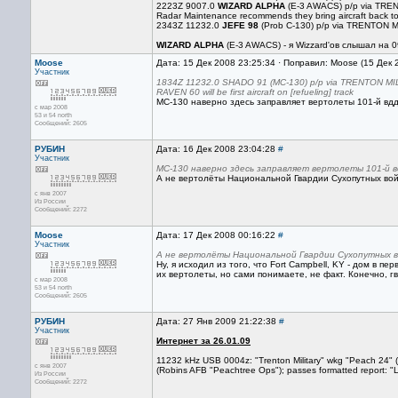
2223Z 9007.0
WIZARD ALPHA
(E-3 AWACS) p/p via TRENTO
Radar Maintenance recommends they bring aircraft back to 
2343Z 11232.0
JEFE 98
(Prob C-130) p/p via TRENTON MI
WIZARD ALPHA
(E-3 AWACS) - я Wizzard'ов слышал на
Moose
Дата: 15 Дек 2008 23:25:34 · Поправил: Moose (15 Дек 
Участник
1834Z 11232.0 SHADO 91 (MC-130) p/p via TRENTON MILI
RAVEN 60 will be first aircraft on [refueling] track
МС-130 наверно здесь заправляет вертолеты 101-й вдд
с мар 2008
53 и 54 north
Сообщений: 2605
РУБИН
Дата: 16 Дек 2008 23:04:28
#
Участник
МС-130 наверно здесь заправляет вертолеты 101-й в
А не вертолёты Национальной Гвардии Сухопутных вой
с янв 2007
Из России
Сообщений: 2272
Moose
Дата: 17 Дек 2008 00:16:22
#
Участник
А не вертолёты Национальной Гвардии Сухопутных в
Ну, я исходил из того, что Fort Campbell, KY - дом в 
их вертолеты, но сами понимаете, не факт. Конечно, 
с мар 2008
53 и 54 north
Сообщений: 2605
РУБИН
Дата: 27 Янв 2009 21:22:38
#
Участник
Интернет за 26.01.09
11232 kHz USB 0004z: "Trenton Military" wkg "Peach 24"
с янв 2007
(Robins AFB "Peachtree Ops"); passes formatted report: "Li
Из России
Сообщений: 2272