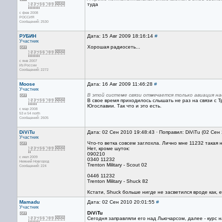
туда
с фев 2008
РОССИЯ
Сообщений: 2530
РУБИН
Дата: 15 Авг 2009 18:16:14
#
Участник
Хорошая радиосеть...
с янв 2007
Из России
Сообщений: 2272
Moose
Дата: 16 Авг 2009 11:46:28
#
Участник
В этой системе связи отмечается только авиация н
В свое время приходилось слышать не раз на связи с 
Югославии. Так что и это есть.
с мар 2008
53 и 54 north
Сообщений: 2605
DiViTu
Дата: 02 Сен 2010 19:48:43 · Поправил: DiViTu (02 Сен
Участник
Что-то ветка совсем заглохла. Лично мне 11232 такая н
Нет, кроме шуток:
090210
с июл 2009
0340 11232
Нижний Новгород
Trenton Military - Scout 02
Сообщений: 224
0446 11232
Trenton Military - Shuck 82
Кстати, Shuck больше нигде не засветился вроде как,
Mamadu
Дата: 02 Сен 2010 20:01:55
#
Участник
DiViTu
Сегодня заправляли его над Льючарсом, далее - курс на