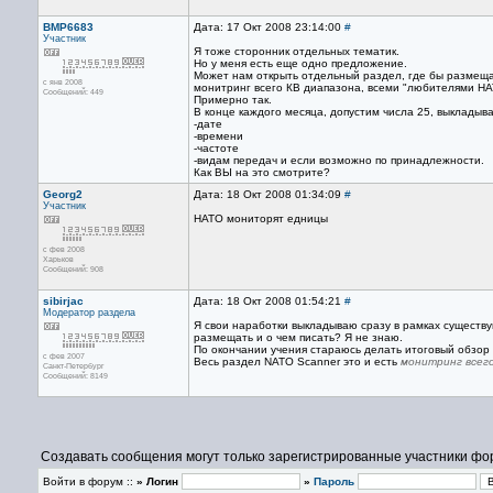
BMP6683
Дата: 17 Окт 2008 23:14:00
#
Участник
Я тоже сторонник отдельных тематик.
Но у меня есть еще одно предложение.
Может нам открыть отдельный раздел, где бы размещ
с янв 2008
монитринг всего КВ диапазона, всеми "любителями 
Сообщений: 449
Примерно так.
В конце каждого месяца, допустим числа 25, выкладыва
-дате
-времени
-частоте
-видам передач и если возможно по принадлежности.
Как ВЫ на это смотрите?
Georg2
Дата: 18 Окт 2008 01:34:09
#
Участник
НАТО мониторят едницы
с фев 2008
Харьков
Сообщений: 908
sibirjac
Дата: 18 Окт 2008 01:54:21
#
Модератор раздела
Я свои наработки выкладываю сразу в рамках существ
размещать и о чем писать? Я не знаю.
По окончании учения стараюсь делать итоговый обзор
с фев 2007
Весь раздел NATO Scanner это и есть
монитринг всег
Санкт-Петербург
Сообщений: 8149
Создавать сообщения могут только зарегистрированные участники фо
Войти в форум ::
» Логин
»
Пароль