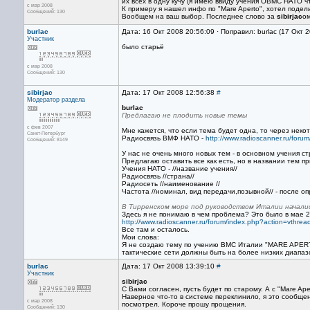
их всех в одну кучу (я имею ввиду учения ОВМС НАТО ч
с мар 2008
К примеру я нашел инфо по "Mare Aperto", хотел подели
Сообщений: 130
Вообщем на ваш выбор. Последнее слово за
sibirjac
ом
burlac
Дата: 16 Окт 2008 20:56:09 · Поправил: burlac (17 Окт 
Участник
было старьё
с мар 2008
Сообщений: 130
sibirjac
Дата: 17 Окт 2008 12:56:38
#
Модератор раздела
burlac
Предлагаю не плодить новые темы
с фев 2007
Мне кажется, что если тема будет одна, то через неко
Санкт-Петербург
Радиосвязь ВМФ НАТО -
http://www.radioscanner.ru/fo
Сообщений: 8149
У нас не очень много новых тем - в основном учения 
Предлагаю оставить все как есть, но в названии тем 
Учения НАТО - //название учения//
Радиосвязь //страна//
Радиосеть //наименование //
Частота //номинал, вид передачи,позывной// - после о
В Тирренском море под руководством Италии началис
Здесь я не понимаю в чем проблема? Это было в мае 2
http://www.radioscanner.ru/forum/index.php?action=vth
Все там и осталось.
Мои слова:
Я не создаю тему по учению ВМС Италии "MARE APERTO 
тактические сети должны быть на более низких диапаз
burlac
Дата: 17 Окт 2008 13:39:10
#
Участник
sibirjac
С Вами согласен, пусть будет по старому. А с "Mare Ap
Наверное что-то в системе переклинило, я это сообщен
с мар 2008
посмотрел. Короче прошу прощения.
Сообщений: 130