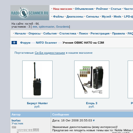
·
Наш магазин
·
Объявления
·
Рейтинг
·
Статьи
·
Част
·
Файлы
·
Диапазоны
·
Сигналы
·
Музей
·
Mods
·
LPD-
На сайте: гостей - 64,
участников - 3 [
яяя
,
spbtvmaster
,
Gvozdenis
]
·
Начало
·
Опросы
·
События
·
Статистика
·
Поиск
·
Регистрация
·
Правила
·
FA
Форум
—›
NATO Scanner
—›
Учения ОВМС НАТО на СЗМ
Портативные
Си-Би радиостанции
в нашем магазине
Беркут Hunter
Егерь 3
P
руб.
руб.
Автор
Сообщение
burlac
Дата: 16 Окт 2008 20:55:03
#
Участник
Уважаемые джентельмены (кому интересно)!
Предлагаю не плодить новые темы как то: Noble Midas 