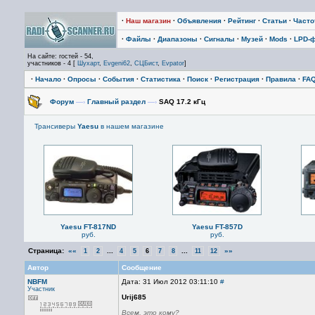
·
Наш магазин
·
Объявления
·
Рейтинг
·
Статьи
·
Част
·
Файлы
·
Диапазоны
·
Сигналы
·
Музей
·
Mods
·
LPD-
На сайте: гостей - 54,
участников - 4 [
Шухарт
,
Evgeni62
,
СЦБист
,
Evpator
]
·
Начало
·
Опросы
·
События
·
Статистика
·
Поиск
·
Регистрация
·
Правила
·
FA
Форум
—›
Главный раздел
—›
SAQ 17.2 кГц
Трансиверы
Yaesu
в нашем магазине
Yaesu FT-817ND
Yaesu FT-857D
руб.
руб.
Страница:
««
...
...
»»
1
2
4
5
6
7
8
11
12
Автор
Сообщение
NBFM
Дата: 31 Июл 2012 03:11:10
#
Участник
Urij685
Всем, это кому?