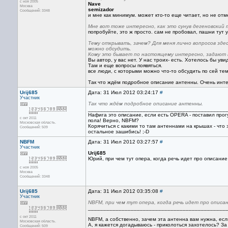
с ноя 2005
Nave
Москва
semizador
Сообщений: 3348
и мне как минимум. может кто-то еще читает, но не отм
Мне вот тоже интересно, как это сунув дегеновский
попробуйте, это ж просто. сам не пробовал, пашни тут у
Тему открывать, зачем? Для меня лично вопросов зд
можно обсудить.
Кому это бывает по настоящему интересно, задают 
Вы автор, у вас нет. У нас троих- есть. Хотелось бы ув
Там и еще вопросы появяться.
все люди, с которыми можно что-то обсудить по сей тем
Так что ждём подробное описание антенны. Очень инт
Urij685
Дата: 31 Июл 2012 03:24:17
#
Участник
Так что ждём подробное описание антенны.
______________________________________________
Нафига это описание, если есть OPERA - поставил прогу 
с окт 2011
пола! Верно, NBFM?
Московская область.
Корячиться с какими то там антеннами на крышах - что 
Сообщений: 509
остальное зашибись! ;-D
NBFM
Дата: 31 Июл 2012 03:27:57
#
Участник
Urij685
Юрий, при чем тут опера, когда речь идет про описан
с ноя 2005
Москва
Сообщений: 3348
Urij685
Дата: 31 Июл 2012 03:35:08
#
Участник
NBFM, при чем тут опера, когда речь идет про опис
_____________________________________________
с окт 2011
NBFM, а собственно, зачем эта антенна вам нужна, есл
Московская область.
А, я кажется догадываюсь - приколоться захотелось? За 
Сообщений: 509