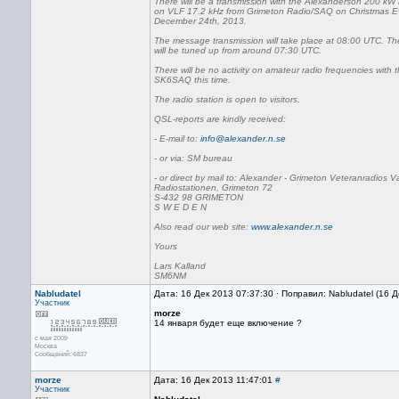
There will be a transmission with the Alexanderson 200 kW 
on VLF 17.2 kHz from Grimeton Radio/SAQ on Christmas E
December 24th, 2013.
The message transmission will take place at 08:00 UTC. The
will be tuned up from around 07:30 UTC.
There will be no activity on amateur radio frequencies with t
SK6SAQ this time.
The radio station is open to visitors.
QSL-reports are kindly received:
- E-mail to:
info@alexander.n.se
- or via: SM bureau
- or direct by mail to: Alexander - Grimeton Veteranradios V
Radiostationen, Grimeton 72
S-432 98 GRIMETON
S W E D E N
Also read our web site:
www.alexander.n.se
Yours
Lars Kalland
SM6NM
Nabludatel
Дата: 16 Дек 2013 07:37:30 · Поправил: Nabludatel (16 
Участник
morze
14 января будет еще включение ?
с мая 2009
Москва
Сообщений: 6837
morze
Дата: 16 Дек 2013 11:47:01
#
Участник