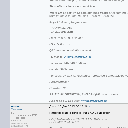
We will start tuning up some 30 minutes before message.
The radio station is open to visitors.
There will be activity on amateur radio frequencies with th
from 08:00 to 09:00 UTC and 10:00 to 12:00 UTC.
Any of following frequencies:
- 14.035 kHz CW
- 14.215 kHz SSB
From 07:00 UTC also on:
- 3.755 kHz SSB
QSL-reports are kindly received:
- E-mail to:
info@alexander.n.se
- or fax to: +46-340-674195
- or via: SM bureau
- or direct by mail to: Alexander - Grimeton Veteranradios V
Radiostationen
Grimeton 72
SE-432 98 GRIMETON, SWEDEN (NB: new address)
Also read our web site:
www.alexander.n.se
morze
Дата: 16 Дек 2013 00:12:36
#
Участник
Напоминание о включении SAQ 24 декабря
SAQ TRANSMISSION ON CHRISTMAS EVE
с янв 2005
DECEMBER 24, 2013
Санкт-Петербург
Сообщений: 4474