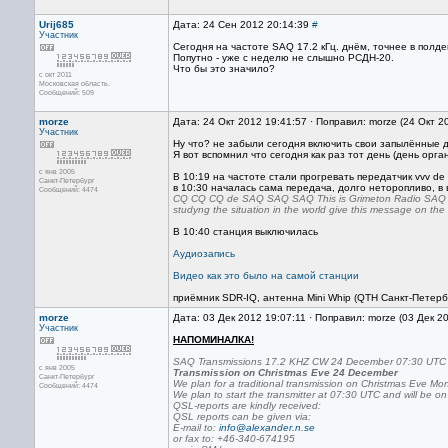
Urij685
Дата: 24 Сен 2012 20:14:39
#
Участник
Сегодня на частоте SAQ 17.2 кГц. днём, точнее в пол
Попутно - уже с неделю не слышно РСДН-20.
Что бы это значило?
с окт 2011
Московская область.
Сообщений: 509
morze
Дата: 24 Окт 2012 19:41:57 · Поправил: morze (24 Окт 2
Участник
Ну что? не забыли сегодня включить свои запылённые 
Я вот вспомнил что сегодня как раз тот день (день ор
с янв 2005
В 10:19 на частоте стали прогревать передатчик vvv d
Санкт-Петербург
в 10:30 началась сама передача, долго неторопливо, в
Сообщений: 4474
CQ CQ CQ de SAQ SAQ SAQ This is Grimeton Radio SAQ in a
studyng the situation in the world give this message on the 
В 10:40 станция выключилась
Аудиозапись
Видео как это было на самой станции
приёмник SDR-IQ, антенна Mini Whip (QTH Санкт-Петерб
morze
Дата: 03 Дек 2012 19:07:11 · Поправил: morze (03 Дек 2
Участник
НАПОМИНАЛКА!
SAQ Transmissions 17.2 KHZ CW 24 December 07:30 UTC
с янв 2005
Transmission on Christmas Eve 24 December
Санкт-Петербург
We plan for a traditional transmission on Christmas Eve 
Сообщений: 4474
We plan to start the transmitter at 07:30 UTC and will be o
QSL-reports are kindly received:
QSL reports can be given via:
E-mail to:
info@alexander.n.se
or fax to: +46-340-674195