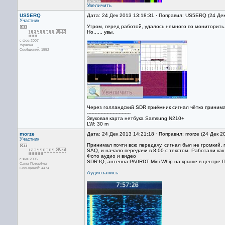
Увеличить
US5ERQ
Дата: 24 Дек 2013 13:18:31 · Поправил: US5ERQ (24 Де
Участник
Утром, перед работой, удалось немного по мониторить
Но....., увы.
с фев 2007
Украина
Сообщений: 1552
Через голландский SDR приёмник сигнал чётко принима
-----------------------------
Звуковая карта нетбука Samsung N210+
LW: 30 m
morze
Дата: 24 Дек 2013 14:21:18 · Поправил: morze (24 Дек 2
Участник
Принимал почти всю передачу, сигнал был не громкий, 
SAQ, и начало передачи в 8:00 с текстом. Работали к
Фото аудио и видео
с янв 2005
SDR-IQ, антенна PA0RDT Mini Whip на крыше в центре 
Санкт-Петербург
Сообщений: 4474
Аудиозапись