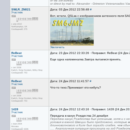
or via SM bureau
or direct by mail to: Alexander - Grimeton Veteranradios
SWLR_ZN021
Дата: 03 Дек 2012 22:56:48
#
Участник
Вот, кстати, QSLка с изображением антенного поля SA
с апр 2010
Northampton, UK
Сообщений: 279
Увеличить
ReBeat
Дата: 23 Дек 2012 22:33:26 · Поправил: ReBeat (24 Дек 
Участник
Еще одна напоминалка.Завтра пытаемся принять.
с окт 2008
Eartch, Solar System, Milky Way
Сообщений: 743
ReBeat
Дата: 24 Дек 2012 11:41:57
#
Участник
Что-то тихо.Принимает кто-нибуть?
с окт 2008
Eartch, Solar System, Milky Way
Сообщений: 743
1428
Дата: 24 Дек 2012 12:43:16 · Поправил: 1428 (24 Дек 20
Участник
Передача в канун Рождества 24 декабря
Передача канун Рождества был успешным, хотя и с не
условия в южной Швеции было предложено, которые 
с мая 2004
длинноволнового в Киле был гораздо слабее, чем обыч
Москва
..... Аналогичная ситуация произошла на год Рождест
Сообщений: 6335