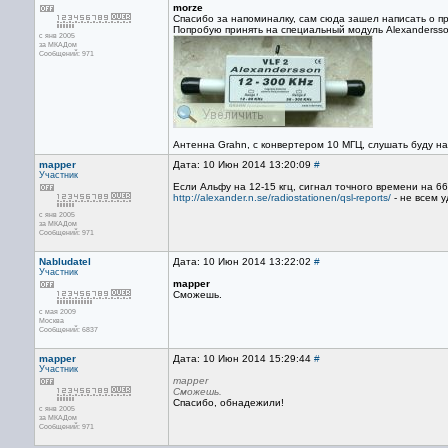
morze
Спасибо за напоминалку, сам сюда зашел написать о п
Попробую принять на специальный модуль Alexandersson
с янв 2005
за МКАДом
Сообщений: 971
Антенна Grahn, с конвертером 10 МГЦ, слушать буду на 
mapper
Дата: 10 Июн 2014 13:20:09
#
Участник
Если Альфу на 12-15 кгц, сигнал точного времени на 6
http://alexander.n.se/radiostationen/qsl-reports/
- не всем у
с янв 2005
за МКАДом
Сообщений: 971
Nabludatel
Дата: 10 Июн 2014 13:22:02
#
Участник
mapper
Сможешь.
с мая 2009
Москва
Сообщений: 6837
mapper
Дата: 10 Июн 2014 15:29:44
#
Участник
mapper
Сможешь.
Спасибо, обнадежили!
с янв 2005
за МКАДом
Сообщений: 971