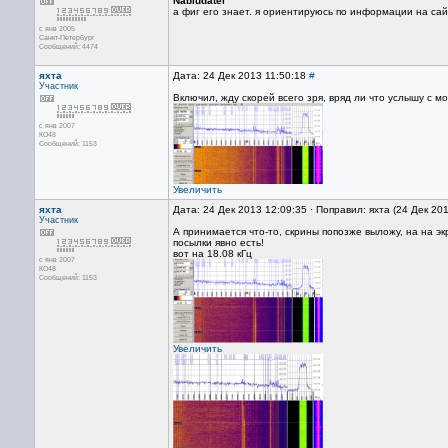
Nabludatel
а фиг его знает. я ориентируюсь по информации на са
с янв 2005
Санкт-Петербург
Сообщений: 4474
яхта
Дата: 24 Дек 2013 11:50:18
#
Участник
Включил, жду скорей всего зря, вряд ли что услышу с мо
с янв 2007
КО48
Сообщений: 1153
Увеличить
яхта
Дата: 24 Дек 2013 12:09:35 · Поправил: яхта (24 Дек 20
Участник
А принимается что-то, скрины попозже выложу, на на экр
посылки явно есть!
вот на 18.08 кГц
с янв 2007
КО48
Сообщений: 1153
Увеличить