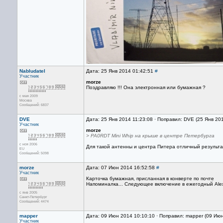
Nabludatel
Дата: 25 Янв 2014 01:42:51
#
Участник
morze
Поздравляю !!! Она электронная или бумажная ?
с мая 2009
Москва
Сообщений: 6837
DVE
Дата: 25 Янв 2014 11:23:08 · Поправил: DVE (25 Янв 20
Участник
morze
> PA0RDT Mini Whip на крыше в центре Петербурга
с ноя 2006
Для такой антенны и центра Питера отличный результат
EU
Сообщений: 5098
morze
Дата: 07 Июн 2014 16:52:58
#
Участник
Карточка бумажная, присланная в конверте по почте
Напоминалка... Следующее включение в ежегодный Alex
с янв 2005
Санкт-Петербург
Сообщений: 4474
mapper
Дата: 09 Июн 2014 10:10:10 · Поправил: mapper (09 Ию
Участник