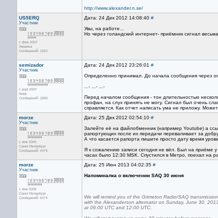
http://www.alexander.n.se/
US5ERQ
Дата: 24 Дек 2012 14:08:40
#
Участник
Увы, на работе...
Но через голандский интернет- приёмник сигнал весьма
с фев 2007
Украина
Сообщений: 1552
semizador
Дата: 24 Дек 2012 23:26:01
#
Участник
Определенно принимал. До начала сообщения через оп
...- ...- ...-
с мая 2007
Киев
Перед началом сообщения - тон длительностью нескольк
Сообщений: 1890
профан, на слух принять не могу. Сигнал был очень сл
справляется. Как отчет написать ума не приложу. Может
morze
Дата: 25 Дек 2012 02:54:10
#
Участник
Залейте её на файлобменник (например Youtube) а ссы
рапортующих после их передачи переваливает за добру
А что касается рапорта пишите просто дату время уров
с янв 2005
Санкт-Петербург
Я к сожалению записи сегодня не вёл. Был на приёме у
Сообщений: 4474
часах было 12:30 MSK. Спустился в Метро, поехал на ра
morze
Дата: 25 Июн 2013 04:02:35
#
Участник
Напоминалка о включении SAQ 30 июня
с янв 2005
Санкт-Петербург
We will remind you of the Grimeton Radio/SAQ transmissio
Сообщений: 4474
with the Alexanderson alternator on Sunday, June 30, 201
at 09:00 UTC and 12:00 UTC.