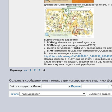
Для простоты понимания рисунок доработок по ВЧ,ПЧ и
В двух словах по доработке.
1. В
УВЧ
добавлен нагрузочный дроссель.
2. В
УПЧ
ещё один каскад усиления(ГТ322).
3. Вместо регулятора "
Тембр ВЧ
", сделал плавную ре
2. В
УНЧ
изменена
АЧХ
,за счёт изменении
ООС
(добав
Вот как это выглядит в железе;
http://pixs.ru/showimage/IMG4732JPG_5428296_2004851
Правда кондёры в НЧ,тут ещё не стоят, и канифоль не 
Стало комфортнее слушать вещалки как на
СВ
, так и 
Может кому то и сгодятся моё рукоблудие.
Страница:
««
1
2
3
4
Создавать сообщения могут только зарегистрированные участники фо
Войти в форум ::
» Логин
»
Пароль
Начало