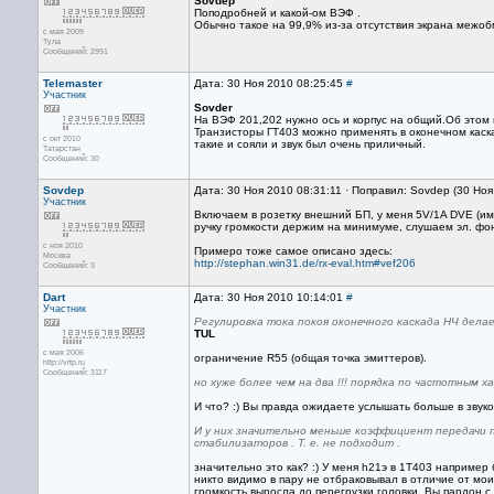
Sovdep
Поподробней и какой-ом ВЭФ .
Обычно такое на 99,9% из-за отсутствия экрана межобм
с мая 2009
Тула
Сообщений: 2991
Telemaster
Дата: 30 Ноя 2010 08:25:45
#
Участник
Sovder
На ВЭФ 201,202 нужно ось и корпус на общий.Об этом
Транзисторы ГТ403 можно применять в оконечном каск
с окт 2010
такие и сояли и звук был очень приличный.
Татарстан
Сообщений: 30
Sovdep
Дата: 30 Ноя 2010 08:31:11 · Поправил: Sovdep (30 Но
Участник
Включаем в розетку внешний БП, у меня 5V/1A DVE (им
ручку громкости держим на минимуме, слушаем эл. фон
с ноя 2010
Примеро тоже самое описано здесь:
Москва
http://stephan.win31.de/rx-eval.htm#vef206
Сообщений: 3
Dart
Дата: 30 Ноя 2010 10:14:01
#
Участник
Регулировка тока покоя оконечного каскада НЧ дела
TUL
с мая 2006
ограничение R55 (общая точка эмиттеров).
http://vrtp.ru
Сообщений: 3117
но хуже более чем на два !!! порядка по частотным х
И что? :) Вы правда ожидаете услышать больше в звук
И у них значительно меньше коэффициент передачи п
стабилизаторов . Т. е. не подходит .
значительно это как? :) У меня h21э в 1Т403 например 
никто видимо в пару не отбраковывал в отличие от мо
громкость выросла до перегрузки головки. Вы пардон 