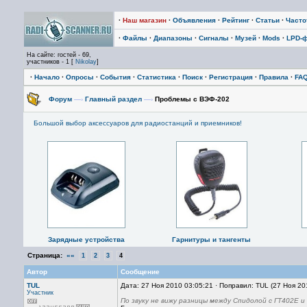
·
Наш магазин
·
Объявления
·
Рейтинг
·
Статьи
·
Част
·
Файлы
·
Диапазоны
·
Сигналы
·
Музей
·
Mods
·
LPD-
На сайте: гостей - 69,
участников - 1 [
Nikolay
]
·
Начало
·
Опросы
·
События
·
Статистика
·
Поиск
·
Регистрация
·
Правила
·
FA
Форум
—›
Главный раздел
—›
Проблемы с ВЭФ-202
Большой выбор аксессуаров для радиостанций и приемников!
Зарядные устройства
Гарнитуры и тангенты
Страница:
««
1
2
3
4
Автор
Сообщение
TUL
Дата: 27 Ноя 2010 03:05:21 · Поправил: TUL (27 Ноя 20
Участник
По звуку не вижу разницы между Спидолой с ГТ402Е и