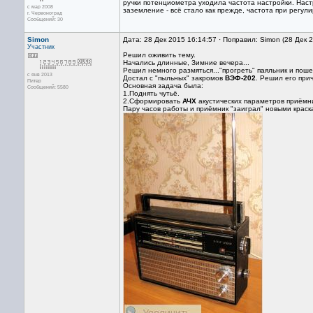
ручки потенциометра уходила частота настройки. Настр
с мар 2008
заземление - всё стало как прежде, частота при регули
г. Червоноград
Сообщений: 30
Simon
Дата: 28 Дек 2015 16:14:57 · Поправил: Simon (28 Дек 
Участник
Решил оживить тему.
Начались длинные, Зимние вечера...
Решил немного размяться..."прогреть" паяльник и поше
с янв 2013
Достал с "пыльных" закромов
ВЭФ-202
. Решил его прич
Питер
Основная задача была:
Сообщений: 5580
1.Поднять чутьё.
2.Сформировать
АЧХ
акустических параметров приёмни
Пару часов работы и приёмник "заиграл" новыми краск