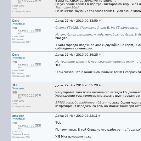
Буква на характер звучания не влияет .
На усиление влияет К пер транзисторов по току , и от н
с мая 2009
Ток покоя 10мА.
Тула
На качество звучания ток покоя влияет . Для оконечног
Сообщений: 2991
Dart
Дата: 27 Ноя 2010 09:33:50
#
Участник
Стоят ГТ402Е. Поставлю А или В. Но ГТ капризные.
На что бы их заменить, чтобы понадежнее были. И б
с мая 2006
zmegan
http://vrtp.ru
Сообщений: 3117
1Т403 гораздо надёжнее 402-х (случайно не горят). С
соблюдения симметрии.
Dart
Дата: 27 Ноя 2010 09:36:25
#
Участник
На усиление влияет К пер транзисторов по току , и 
TUL
с мая 2006
Я бы сказал, что в оконечном больше влияет сопротив
http://vrtp.ru
Сообщений: 3117
TUL
Дата: 27 Ноя 2010 20:55:20
#
Участник
Регулировка тока покоя оконечного каскада НЧ делаетс
Уменьшение тока покоя можно делать шунтированием 
с мая 2009
1Т403 гораздо надёжнее 402-х
--- но хуже более чем н
Тула
коэффициент передачи по току на малых токах при кото
Сообщений: 2991
zmegan
Дата: 28 Ноя 2010 02:22:11
#
Участник
TUL
По току покоя. В той Спидоле,что работает на "родных
с апр 2007
Украина Донецк
У ВЭФа примерно тоже.
Сообщений: 358