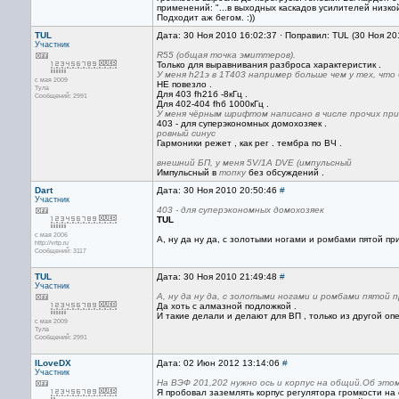
применений: "...в выходных каскадов усилителей низкой
Подходит аж бегом. :))
TUL
Дата: 30 Ноя 2010 16:02:37 · Поправил: TUL (30 Ноя 20
Участник
R55 (общая точка эмиттеров).
Только для выравнивания разброса характеристик .
У меня h21э в 1Т403 например больше чем у тех, что б
с мая 2009
НЕ повезло .
Тула
Для 403 fh21б -8кГц .
Сообщений: 2991
Для 402-404 fhб 1000кГц .
У меня чёрным шрифтом написано в числе прочих прим
403 - для суперэкономных домохозяек .
ровный синус
Гармоники режет , как рег . тембра по ВЧ .
внешний БП, у меня 5V/1A DVE (импульсный
Импульсный в
топку
без обсуждений .
Dart
Дата: 30 Ноя 2010 20:50:46
#
Участник
403 - для суперэкономных домохозяек
TUL
с мая 2006
А, ну да ну да, с золотыми ногами и ромбами пятой при
http://vrtp.ru
Сообщений: 3117
TUL
Дата: 30 Ноя 2010 21:49:48
#
Участник
А, ну да ну да, с золотыми ногами и ромбами пятой пр
Да хоть с алмазной подложкой .
И такие делали и делают для ВП , только из другой оп
с мая 2009
Тула
Сообщений: 2991
ILoveDX
Дата: 02 Июн 2012 13:14:06
#
Участник
На ВЭФ 201,202 нужно ось и корпус на общий.Об этом
Я пробовал заземлять корпус регулятора громкости на 