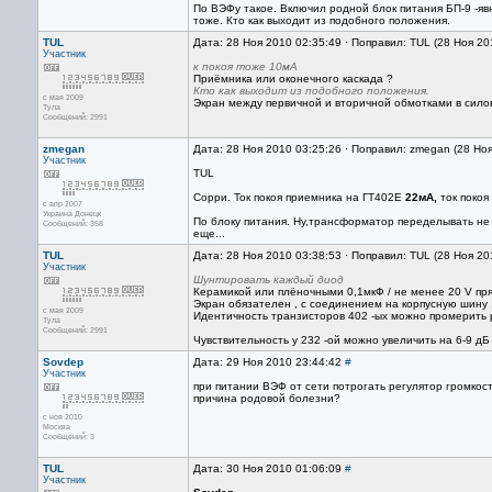
По ВЭФу такое. Включил родной блок питания БП-9 -яв
тоже. Кто как выходит из подобного положения.
TUL
Дата: 28 Ноя 2010 02:35:49 · Поправил: TUL (28 Ноя 20
Участник
к покоя тоже 10мА
Приёмника или оконечного каскада ?
Кто как выходит из подобного положения.
с мая 2009
Экран между первичной и вторичной обмотками в силов
Тула
Сообщений: 2991
zmegan
Дата: 28 Ноя 2010 03:25:26 · Поправил: zmegan (28 Но
Участник
TUL
Сорри. Ток покоя приемника на ГТ402Е
22мА,
ток покоя
с апр 2007
Украина Донецк
По блоку питания. Ну,трансформатор переделывать не 
Сообщений: 358
еще...
TUL
Дата: 28 Ноя 2010 03:38:53 · Поправил: TUL (28 Ноя 20
Участник
Шунтировать каждый диод
Керамикой или плёночными 0,1мкФ / не менее 20 V пря
Экран обязателен , с соединением на корпусную шину .
с мая 2009
Идентичность транзисторов 402 -ых можно промерить р
Тула
Сообщений: 2991
Чувствительность у 232 -ой можно увеличить на 6-9 д
Sovdep
Дата: 29 Ноя 2010 23:44:42
#
Участник
при питании ВЭФ от сети потрогать регулятор громкости
причина родовой болезни?
с ноя 2010
Москва
Сообщений: 3
TUL
Дата: 30 Ноя 2010 01:06:09
#
Участник