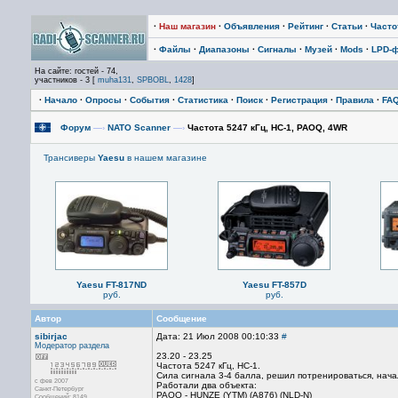
·
Наш магазин
·
Объявления
·
Рейтинг
·
Статьи
·
Част
·
Файлы
·
Диапазоны
·
Сигналы
·
Музей
·
Mods
·
LPD-
На сайте: гостей - 74,
участников - 3 [
muha131
,
SPBOBL
,
1428
]
·
Начало
·
Опросы
·
События
·
Статистика
·
Поиск
·
Регистрация
·
Правила
·
FA
Форум
—›
NATO Scanner
—›
Частота 5247 кГц, НС-1, PAOQ, 4WR
Трансиверы
Yaesu
в нашем магазине
Yaesu FT-817ND
Yaesu FT-857D
руб.
руб.
Автор
Сообщение
sibirjac
Дата: 21 Июл 2008 00:10:33
#
Модератор раздела
23.20 - 23.25
Частота 5247 кГц, НС-1.
Сила сигнала 3-4 балла, решил потренироваться, нача
с фев 2007
Работали два объекта:
Санкт-Петербург
PAOQ - HUNZE (YTM) (A876) (NLD-N)
Сообщений: 8149