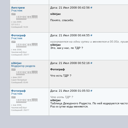
Ангстрем
Дата: 21 Июл 2008 00:42:56
#
Участник
sibirjac
Понято, спасибо.
с сен 2005
127.0.0.1
Сообщений: 9133
Фотограф
Дата: 21 Июл 2008 00:44:55
#
Участник
назначается на одни сутки и меняется в 00.00z, прив
sibirjac
Это, как у нас, по ТДР ?
с янв 2006
Чкаловский-Круг
Сообщений: 25077
sibirjac
Дата: 21 Июл 2008 00:52:16
#
Модератор раздела
Фотограф
Что есть ТДР ?
с фев 2007
Санкт-Петербург
Сообщений: 8149
Фотограф
Дата: 21 Июл 2008 01:05:53
#
Участник
Что есть ТДР ?
sibirjac
Таблица Дежурного Радиста. По ней кодируются частот
с янв 2006
Раз в сутки коды меняются.
Чкаловский-Круг
Сообщений: 25077