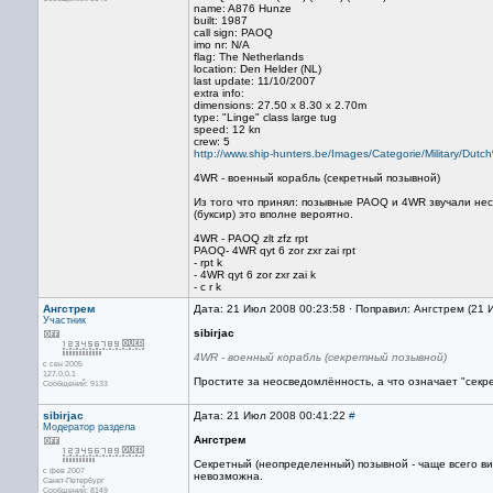
name: A876 Hunze
built: 1987
call sign: PAOQ
imo nr: N/A
flag: The Netherlands
location: Den Helder (NL)
last update: 11/10/2007
extra info:
dimensions: 27.50 x 8.30 x 2.70m
type: "Linge" class large tug
speed: 12 kn
crew: 5
http://www.ship-hunters.be/Images/Categorie/Military/D
4WR - военный корабль (секретный позывной)
Из того что принял: позывные PAOQ и 4WR звучали неск
(буксир) это вполне вероятно.
4WR - PAOQ zlt zfz rpt
PAOQ- 4WR qyt 6 zor zxr zai rpt
- rpt k
- 4WR qyt 6 zor zxr zai k
- c r k
Ангстрем
Дата: 21 Июл 2008 00:23:58 · Поправил: Ангстрем (21 
Участник
sibirjac
4WR - военный корабль (секретный позывной)
с сен 2005
127.0.0.1
Простите за неосведомлённость, а что означает "секре
Сообщений: 9133
sibirjac
Дата: 21 Июл 2008 00:41:22
#
Модератор раздела
Ангстрем
Секретный (неопределенный) позывной - чаще всего вида
с фев 2007
невозможна.
Санкт-Петербург
Сообщений: 8149