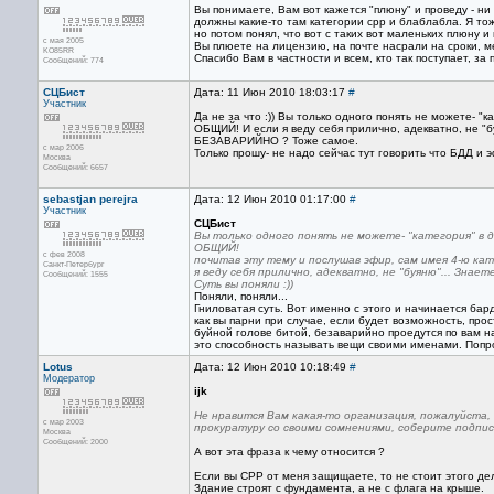
Вы понимаете, Вам вот кажется "плюну" и проведу - ни 
должны какие-то там категории срр и блаблабла. Я тож
но потом понял, что вот с таких вот маленьких плюну 
с мая 2005
Вы плюете на лицензию, на почте насрали на сроки, м
KO85RR
Спасибо Вам в частности и всем, кто так поступает, за
Сообщений: 774
СЦБист
Дата: 11 Июн 2010 18:03:17
#
Участник
Да не за что :)) Вы только одного понять не можете- "к
ОБЩИЙ! И если я веду себя прилично, адекватно, не "б
БЕЗАВАРИЙНО ? Тоже самое.
с мар 2006
Только прошу- не надо сейчас тут говорить что БДД и э
Москва
Сообщений: 6657
sebastjan perejra
Дата: 12 Июн 2010 01:17:00
#
Участник
СЦБист
Вы только одного понять не можете- "категория" в д
ОБЩИЙ!
с фев 2008
почитав эту тему и послушав эфир, сам имея 4-ю ка
Санкт-Петербург
я веду себя прилично, адекватно, не "буяню"... Зн
Сообщений: 1555
Суть вы поняли :))
Поняли, поняли...
Гниловатая суть. Вот именно с этого и начинается бар
как вы парни при случае, если будет возможность, про
буйной голове битой, безаварийно проедутся по вам н
это способность называть вещи своими именами. Попро
Lotus
Дата: 12 Июн 2010 10:18:49
#
Модератор
ijk
Не нравится Вам какая-то организация, пожалуйста,
с мар 2003
прокуратуру со своими сомнениями, соберите подпис
Москва
Сообщений: 2000
А вот эта фраза к чему относится ?
Если вы СРР от меня защищаете, то не стоит этого де
Здание строят с фундамента, а не с флага на крыше.