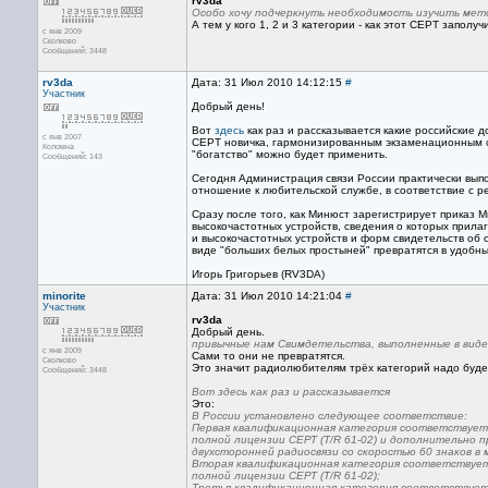
rv3da
Особо хочу подчеркнуть необходимость изучить метод
А тем у кого 1, 2 и 3 категории - как этот CEPT заполуч
с янв 2009
Сколково
Сообщений: 3448
rv3da
Дата: 31 Июл 2010 14:12:15
#
Участник
Добрый день!
Вот
здесь
как раз и рассказывается какие российские 
с янв 2007
СЕРТ новичка, гармонизированным экзаменационным се
Коломна
"богатство" можно будет применить.
Сообщений: 143
Сегодня Администрация связи России практически вып
отношение к любительской службе, в соответствие с 
Сразу после того, как Минюст зарегистрирует приказ 
высокочастотных устройств, сведения о которых прила
и высокочастотных устройств и форм свидетельств об
виде "больших белых простыней" превратятся в удобн
Игорь Григорьев (RV3DA)
minorite
Дата: 31 Июл 2010 14:21:04
#
Участник
rv3da
Добрый день.
привычные нам Свимдетельства, выполненные в виде
с янв 2009
Сами то они не превратятся.
Сколково
Это значит радиолюбителям трёх категорий надо будет
Сообщений: 3448
Вот здесь как раз и рассказывается
Это:
В России установлено следующее соответствие:
Первая квалификационная категория соответствует 
полной лицензии СЕРТ (T/R 61-02) и дополнительно
двухсторонней радиосвязи со скоростью 60 знаков в 
Вторая квалификационная категория соответствует 
полной лицензии СЕРТ (T/R 61-02);
Третья квалификационная категория соответствует 