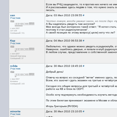
Если вы РЧЦ защищаете, то я против них ничего не име
И я рассказываю здесь людям о том, что нужно знать за
писать,
van
Дата: 03 Июл 2010 23:09:55
#
Участник
Честно говоря, всегда уважал закон, но после двух 
А Вы надеялись увидеть там ангелов?
Мне всегда был интересен такой ответ: "Я хотел стат
с ноя 2007
поэтому я стал радиохулиганом".
107-109
А своей позиции по этому вопросу( цели) нету что ли?
Сообщений: 721
Kap
Дата: 04 Июл 2010 06:53:38
#
Участник
Любопытно, что эдакое можно увидеть в радиоклубе, 
Наверное, ошиблись дверью, и попали в клуб радиохул
В любом случае, представление о собственной законо
с ноя 2007
Нижний Новгород
Сообщений: 37
rv3da
Дата: 30 Июл 2010 19:45:16
#
Участник
Добрый день!
Отвечу на вопрос из соседней "ветки" именно здесь, пос
с янв 2007
Всем, кто захочет сдать экзамен на третью и четвёрт
Коломна
Сообщений: 143
Сегодня это общие вопросы для третьей и четвёртой к
работе на КВ и блок по СЕРТ.
Особо хочу подчеркнуть необходимость изучить методичк
По этим билетам принимают экзамене в Москве и обла
Игорь Григорьев (RV3DA)
minorite
Дата: 30 Июл 2010 23:10:05
#
Участник