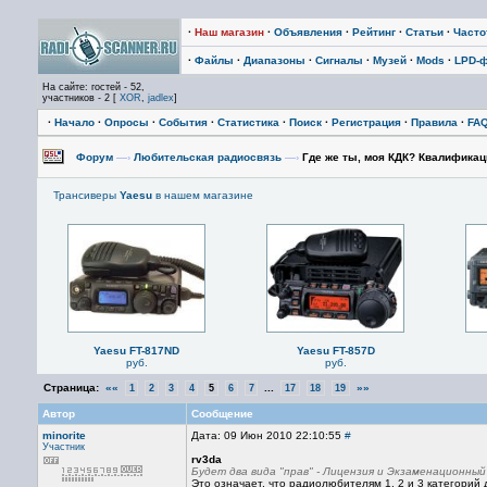
·
Наш магазин
·
Объявления
·
Рейтинг
·
Статьи
·
Част
·
Файлы
·
Диапазоны
·
Сигналы
·
Музей
·
Mods
·
LPD-
На сайте: гостей - 52,
участников - 2 [
XOR
,
jadlex
]
·
Начало
·
Опросы
·
События
·
Статистика
·
Поиск
·
Регистрация
·
Правила
·
FA
Форум
—›
Любительская радиосвязь
—›
Где же ты, моя КДК? Квалификац
Трансиверы
Yaesu
в нашем магазине
Yaesu FT-817ND
Yaesu FT-857D
руб.
руб.
Страница:
««
...
»»
1
2
3
4
5
6
7
17
18
19
Автор
Сообщение
minorite
Дата: 09 Июн 2010 22:10:55
#
Участник
rv3da
Будет два вида "прав" - Лицензия и Экзаменационны
Это означает, что радиолюбителям 1, 2 и 3 категорий 