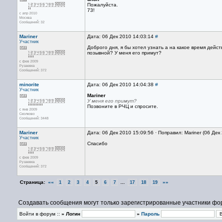
Пожалуйста.
73!
с апр 2010
Москва
Сообщений: 32
Mariner
Дата: 06 Дек 2010 14:03:14
#
Участник
Доброго дня, я бы хотел узнать а на какое время дейс
позывной? У меня его примут?
с фев 2009
Рузаевка
Сообщений: 372
minorite
Дата: 06 Дек 2010 14:04:38
#
Участник
Mariner
У меня его примут?
Позвоните в РЧЦ и спросите.
с янв 2009
Сколково
Сообщений: 3448
Mariner
Дата: 06 Дек 2010 15:09:56 · Поправил: Mariner (06 Дек
Участник
Спасибо
с фев 2009
Рузаевка
Сообщений: 372
Страница:
««
...
»»
1
2
3
4
5
6
7
17
18
19
Создавать сообщения могут только зарегистрированные участники фо
Войти в форум ::
» Логин
»
Пароль