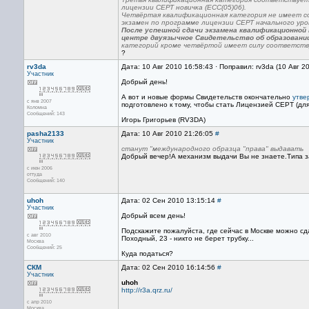
лицензии СЕРТ новичка (ECC(05)06).
Четвёртая квалификационная категория не имеет со
экзамен по программе лицензии СЕРТ начального уров
После успешной сдачи экзамена квалификационно
центре двуязычное Свидетельство об образовани
категорий кроме четвёртой имеет силу соответств
?
rv3da
Дата: 10 Авг 2010 16:58:43 · Поправил: rv3da (10 Авг 2
Участник
Добрый день!
А вот и новые формы Свидетельств окончательно
утве
с янв 2007
подготовлено к тому, чтобы стать Лицензией СЕРТ (для
Коломна
Сообщений: 143
Игорь Григорьев (RV3DA)
pasha2133
Дата: 10 Авг 2010 21:26:05
#
Участник
станут "международного образца "права" выдавать
Добрый вечер!А механизм выдачи Вы не знаете.Типа з
с июн 2006
оттуда
Сообщений: 140
uhoh
Дата: 02 Сен 2010 13:15:14
#
Участник
Добрый всем день!
Подскажите пожалуйста, где сейчас в Москве можно сд
с авг 2010
Походный, 23 - никто не берет трубку...
Москва
Сообщений: 25
Куда податься?
СКМ
Дата: 02 Сен 2010 16:14:56
#
Участник
uhoh
http://r3a.qrz.ru/
с апр 2010
Москва