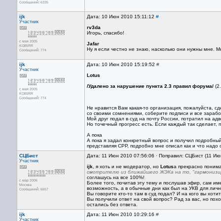
Сообщений: 6335
ijk
Дата: 10 Июн 2010 15:11:12
#
Участник
rv3da
Игорь, спасибо!
с мая 2005
Jafar
KO85RR
Ну я если честно не знаю, насколько они нужны мне. М
Сообщений: 774
ijk
Дата: 10 Июн 2010 15:19:52
#
Участник
Lotus
/Удалено за нарушение пункта 2.3 правил форума/
(2
с мая 2005
KO85RR
Сообщений: 774
Не нравится Вам какая-то организация, пожалуйста, с
со своими сомнениями, соберите подписи и все зарабо
Мой друг подал в суд на почту России, потратил на адв
Но точечный прогресс есть. Если каждый так сделает, п
А пока
А пока я задал конкретный вопрос и получил подробны
представляя СРР, подробно мне описал как и что надо с
СЦБист
Дата: 11 Июн 2010 07:56:06 · Поправил: СЦБист (11 Ию
Участник
ijk
, я хоть и не модератор, но
Lotus
а прекрасно поним
смотрителю из ближайшего ЖЭКа на то, "гармонизир
соглашусь на все 100%!
с мар 2006
Более того, почитав эту тему и послушав эфир, сам им
Москва
возможность, а в обычные дни как был на УКВ для личн
Сообщений: 6657
Вы говорите кто-то там в суд подал? И на кого вы хоти
Вы получили ответ на свой вопрос? Рад за вас, но пох
остались без ответа.
ijk
Дата: 11 Июн 2010 10:29:16
#
Участник