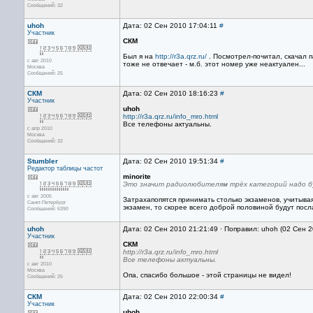
Сообщений: 32
uhoh
Дата: 02 Сен 2010 17:04:11
#
Участник
СКМ
Был я на
http://r3a.qrz.ru/
. Посмотрел-почитал, скачал п
с авг 2010
тоже не отвечает - м.б. этот номер уже неактуален...
Москва
Сообщений: 25
СКМ
Дата: 02 Сен 2010 18:16:23
#
Участник
uhoh
http://r3a.qrz.ru/info_mro.html
Все телефоны актуальны.
с апр 2010
Москва
Сообщений: 32
Stumbler
Дата: 02 Сен 2010 19:51:34
#
Редактор
таблицы частот
minorite
Это значит радиолюбителям трёх категорий надо бу
с авг 2005
Затрахапопятся принимать столько экзаменов, учитыва
Санкт-Петербург
экзамен, то скорее всего доброй половиной будут пос
Сообщений: 6390
uhoh
Дата: 02 Сен 2010 21:21:49 · Поправил: uhoh (02 Сен 
Участник
СКМ
http://r3a.qrz.ru/info_mro.html
Все телефоны актуальны.
с авг 2010
Москва
Опа, спасибо большое - этой страницы не видел!
Сообщений: 25
СКМ
Дата: 02 Сен 2010 22:00:34
#
Участник
uhoh