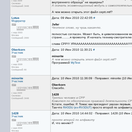
с янв 2009
внутреннего образца" не кашерны?
Сколково
А скачать экзаменационный модуль и самостоятельн
Сообщений: 3448
А чем можно открыть этот файл ceptt.mtf?
Lotus
Дата: 09 Июн 2010 22:42:05
#
Модератор
Jafar
Честное слово, ну чушь какая-то.
с мар 2003
полностью согласен. Может быть, в цивилизованном ми
Москва
стране.........я промолчу. И начхать технику-смотрите
Сообщений: 2000
слава СРР!!! УРАААААААААААААААААААААААААА!!!!
Oberkorn
Дата: 10 Июн 2010 11:30:21
#
Участник
minorite
А чем можно открыть этот файл ceptt.mtf?
Программой
MyTest
с мар 2009
Москва
Сообщений: 80
minorite
Дата: 10 Июн 2010 11:36:09 · Поправил: minorite (10 И
Участник
Oberkorn
Спасибо.
с янв 2009
1428
Сколково
Третии человек в СРР
Сообщений: 3448
Комитет по обеспечению правовой деятельности СР
Кстати, ошибка: Р. Томас как президент указан первым
Так-что
RA5DU (ex-RV3DUT)
просто второй по алфавиту
1428
Дата: 10 Июн 2010 14:44:02 · Поправил: 1428 (10 Июн 
Участник
просто второй по алфавиту
И, что меняет?
с мая 2004
Москва