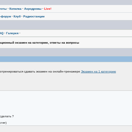
тоты
·
Копилка
·
Аэродромы
·
Live!
-форум
·
Клуб
·
Радиостанции
AQ
·
Галерея
·
ационный экзамен на категорию, ответы на вопросы
отренироваться сдавать экзамен на онлайн-тренажере
Экзамен на 1 категорию
сделать ?
стят)