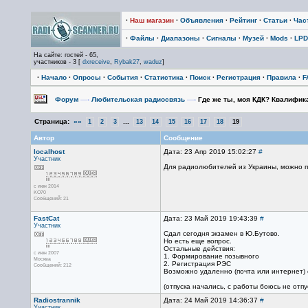
·
Наш магазин
·
Объявления
·
Рейтинг
·
Статьи
·
Час
·
Файлы
·
Диапазоны
·
Сигналы
·
Музей
·
Mods
·
LPD
На сайте: гостей - 65,
участников - 3 [
dxreceive
,
Rybak27
,
waduz
]
·
Начало
·
Опросы
·
События
·
Статистика
·
Поиск
·
Регистрация
·
Правила
·
F
Форум
—›
Любительская радиосвязь
—›
Где же ты, моя КДК? Квалифик
Страница:
««
...
1
2
3
13
14
15
16
17
18
19
Автор
Сообщение
localhost
Дата: 23 Апр 2019 15:02:27
#
Участник
Для радиолюбителей из Украины, можно п
с июн 2014
KO70
Сообщений: 21
FastCat
Дата: 23 Май 2019 19:43:39
#
Участник
Сдал сегодня экзамен в Ю.Бутово.
Но есть еще вопрос.
Остальные действия:
с июн 2007
1. Формирование позывного
Москва
2. Регистрация РЭС
Сообщений: 212
Возможно удаленно (почта или интернет) 
(отпуска начались, с работы боюсь не отпу
Radiostrannik
Дата: 24 Май 2019 14:36:37
#
Участник