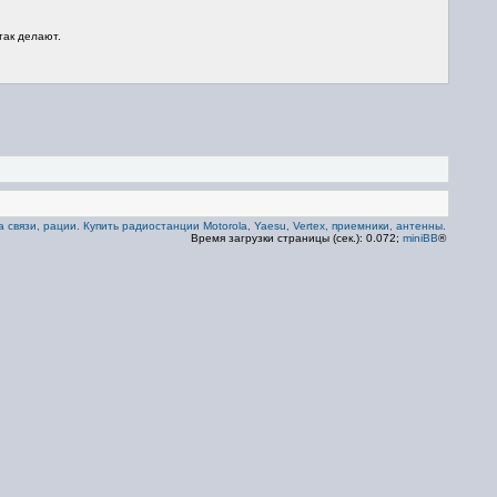
так делают.
 связи, рации. Купить радиостанции Motorola, Yaesu, Vertex, приемники, антенны.
Время загрузки страницы (сек.): 0.072;
miniBB
®