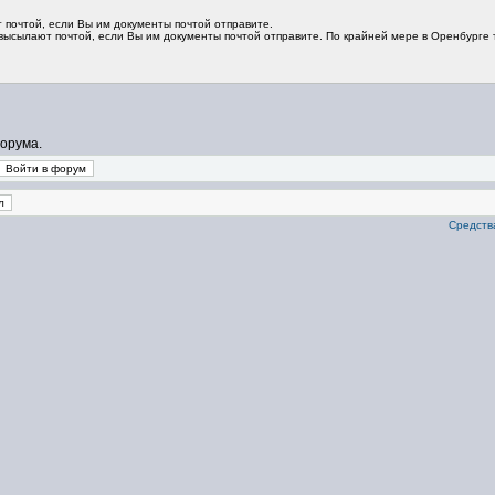
почтой, если Вы им документы почтой отправите.
высылают почтой, если Вы им документы почтой отправите. По крайней мере в Оренбурге 
орума.
Средства