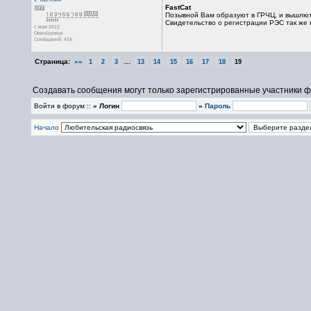
FastCat
Позывной Вам образуют в ГРЧЦ, и вышлют 
Свидетельство о регистрации РЭС так же 
с мая 2012
Оренбуржье
Сообщений: 416
Страница:
««
...
1
2
3
13
14
15
16
17
18
19
Создавать сообщения могут только зарегистрированные участники ф
Войти в форум ::
» Логин
»
Пароль
Начало