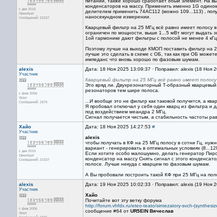
питании, также хорошо сработает 86ый элемент. На вы
конденсаторов на массу. Применить именно 1G одино
с дек 2015
делителем применить 74АС112 (можно 109...113) , по
Оренбург
наносекундном измерении.
Сообщений: 21537
Кварцевый фильтр на 25 МГц всё равно имеет полосу в
ограничен по мощности, выше 1...5 мВт могут выдать з
1ой гармонике дают фильтры с полосой не менее 4 кГц
Поэтому лучше на выходе КМОП поставить фильтр на 2.
лучше это сделать в схеме с ОБ, так как при ОБ может
импеданс что вновь хорошо по фазовым шумам.
alexis
Дата: 18 Ноя 2025 13:09:37 · Поправил: alexis (18 Ноя 
Участник
Кварцевый фильтр на 25 МГц всё равно имеет полосу 
Это вряд ли. Двухрезонаторный Т-образный кварцевый 
резонаторов тем шире полоса.
с фев 2006
Урал
...И вообще это не фильтр как таковой получится, а 
Сообщений: 1876
Я пробовал отключал у себя один кварц из фильтра и 
под воздействием меандра 2 МГц.
Сигнал получается чистым, а стабильность частоты р
Хайо
Дата: 18 Ноя 2025 14:27:53
#
Участник
alexis
чтобы получать в КФ на 25 МГц полосу в сотни Гц, ну
вариант - генерировать в оптимальных условиях (8...
с дек 2015
Если хотите особо малошумно, делать генератор Пирса
Оренбург
конденсатор на массу Снять сигнал с этого конденсато
Сообщений: 21537
полосе. Лучше некуда с кварцем по фазовым шумам.
А Вы пробовали построить такой КФ при 25 МГц на поло
alexis
Дата: 19 Ноя 2025 10:02:33 · Поправил: alexis (19 Ноя 
Участник
Хайо
Почитайте вот эту ветку форума
http://forum.vhfdx.ru/eteo-teato/sintezatory-svch-(synthesiz
с фев 2006
сообщение #64 от
UR5EIN Вячеслав
Урал