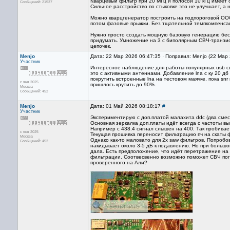
Кварцевый фильтр при 20 МГц и полосой 10 кГц имеет 
Сообщений: 21537
Сильное расстройство по стыковке это не улучшает, а
Можно кварцгенератор построить на подпороговой ООС 
потом фазовые прыжки. Без тщательной темпкомпенсац
Нужно просто создать мощную базовую генерацию бес
придумать. Умножение на 3 с биполярным СВЧ-транзист
цепочек.
Menjo
Дата: 22 Мар 2026 06:47:35 · Поправил: Menjo (22 Мар
Участник
Интересное наблюдение для работы популярных usb свис
это с активными антеннами. Добавление lna с ку 20 дб 
покрутить встроенные lna на тестовом маячке, пока sn
с янв 2025
пришлось крутить до 90%.
Москва
Сообщений: 452
Menjo
Дата: 01 Май 2026 08:18:17
#
Участник
Экспериментирую с доп.платой малахита ddc (два смес
Основная зеркалка доп.платы идёт всегда с частоты вы
Например с 438.4 сигнал слышен на 400. Так пробивает
с янв 2025
Текущая прошивка переносит фильтрацию пч на скаты ф
Москва
Однако как-то маловато для 2х saw фильтров. Попробо
Сообщений: 452
накидывает около 3-5 дБ к подавлению. Но при больш
дала. Есть предположение, что идёт перетражение на ч
фильтрации. Соотвесвенно возможно поможет СВЧ погл
проверенного на Али?