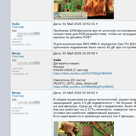
Хайо
Дата: 01 Май 2026 10:52:31
#
Участник
Проблема SAW-фильтров при их штатном согласовании 
хитрая тема для PCB-разработчика, чтобы не затрудни
указано по дизайну PCB?
с дек 2015
Оренбург
Я для анализатора R&S HMS-X переделал 2ую ПЧ (831,
Сообщений: 21537
оригинале подавление было около 40 дБ при отстройке
Menjo
Дата: 01 Май 2026 12:26:50
#
Участник
Хайо
Даташиты нашел
Фильтр
с янв 2025
F2G3A-AS03 (7 листов)
Москва
https://disk.yandex.ru/i/AUT380g8JB0d4A
Сообщений: 452
Смеситель (23 листа)
rffc2071_2072_data_sheet.pdf
https://disk.yandex.ru/i/NRqH9QjPmy5BHQ
Menjo
Дата: 10 Май 2026 22:59:02
#
Участник
В общем посмотрев на цены поглотителей, решил попро
карандашей, дали 2-3 дБ подавления в +. Не больше.
на saw фильтры. Сразу до +8 дБ к подавлению. Было 40
с янв 2025
Как оно работает на 2.5 ГГц непонятно, наверное част
Москва
оставил как наиболее эффективный вариант.
Сообщений: 452
Есть идея вынести в запаянную капсулу эти 2 фильтра ,