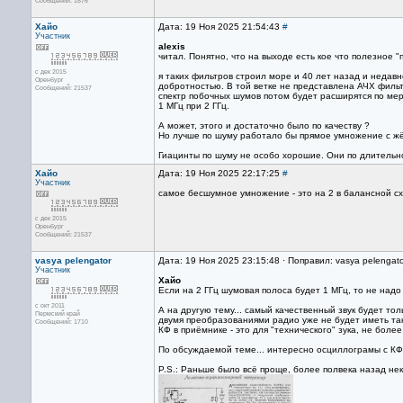
Сообщений: 1876
Хайо
Дата: 19 Ноя 2025 21:54:43
#
Участник
alexis
читал. Понятно, что на выходе есть кое что полезное 
с дек 2015
я таких фильтров строил море и 40 лет назад и недавн
Оренбург
добротностью. В той ветке не представлена АЧХ фильтра
Сообщений: 21537
спектр побочных шумов потом будет расширятся по мер
1 МГц при 2 ГГц.
А может, этого и достаточно было по качеству ?
Но лучше по шуму работало бы прямое умножение с жё
Гиацинты по шуму не особо хорошие. Они по длительн
Хайо
Дата: 19 Ноя 2025 22:17:25
#
Участник
самое бесшумное умножение - это на 2 в балансной схе
с дек 2015
Оренбург
Сообщений: 21537
vasya pelengator
Дата: 19 Ноя 2025 23:15:48 · Поправил: vasya pelengat
Участник
Хайо
Если на 2 ГГц шумовая полоса будет 1 МГц, то не над
с окт 2011
А на другую тему... самый качественный звук будет т
Пермский край
двумя преобразованиями радио уже не будет иметь так
Сообщений: 1710
КФ в приёмнике - это для "технического" зука, не более
По обсуждаемой теме... интересно осциллограмы с КФ 
P.S.: Раньше было всё проще, более полвека назад не