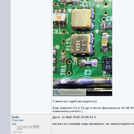
У меня нет идей как подлезть)
Ещё заменил С1 и С2 до и после фильтров на 10 пФ 04
изменилось ничего )
Хайо
Дата: 11 Май 2026 23:06:31
#
Участник
как раз их стыковку надо проверить, по закону подлости
с дек 2015