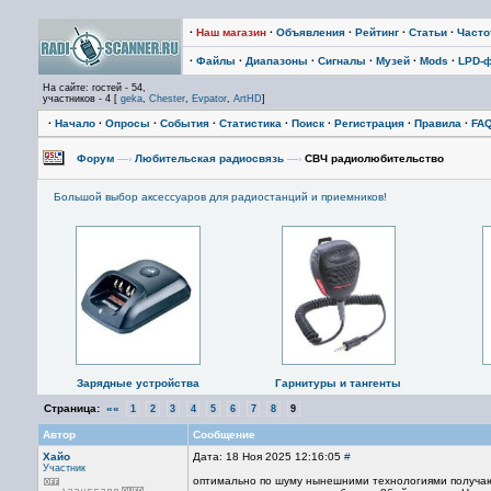
·
Наш магазин
·
Объявления
·
Рейтинг
·
Статьи
·
Част
·
Файлы
·
Диапазоны
·
Сигналы
·
Музей
·
Mods
·
LPD-
На сайте: гостей - 54,
участников - 4 [
geka
,
Chester
,
Evpator
,
ArtHD
]
·
Начало
·
Опросы
·
События
·
Статистика
·
Поиск
·
Регистрация
·
Правила
·
FA
Форум
—›
Любительская радиосвязь
—›
СВЧ радиолюбительство
Большой выбор аксессуаров для радиостанций и приемников!
Зарядные устройства
Гарнитуры и тангенты
Страница:
««
1
2
3
4
5
6
7
8
9
Автор
Сообщение
Хайо
Дата: 18 Ноя 2025 12:16:05
#
Участник
оптимально по шуму нынешними технологиями получают