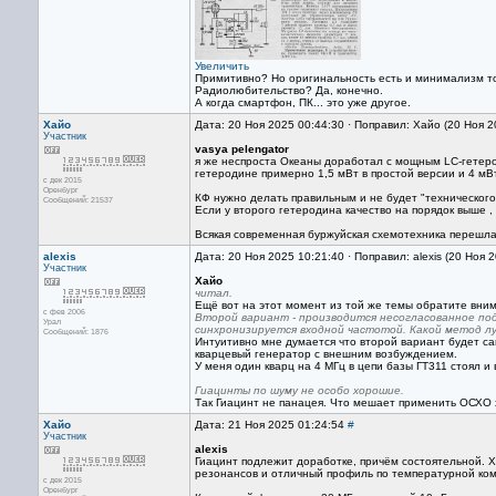
Увеличить
Примитивно? Но оригинальность есть и минимализм т
Радиолюбительство? Да, конечно.
А когда смартфон, ПК... это уже другое.
Хайо
Дата: 20 Ноя 2025 00:44:30 · Поправил: Хайо (20 Ноя 
Участник
vasya pelengator
я же неспроста Океаны доработал с мощным LC-гетерод
гетеродине примерно 1,5 мВт в простой версии и 4 мВ
с дек 2015
Оренбург
КФ нужно делать правильным и не будет "технического"
Сообщений: 21537
Если у второго гетеродина качество на порядок выше ,
Всякая современная буржуйская схемотехника перешл
alexis
Дата: 20 Ноя 2025 10:21:40 · Поправил: alexis (20 Ноя 
Участник
Хайо
читал.
Ещё вот на этот момент из той же темы обратите вни
с фев 2006
Второй вариант - производится несогласованное по
Урал
синхронизируется входной частотой. Какой метод л
Сообщений: 1876
Интуитивно мне думается что второй вариант будет сам
кварцевый генератор с внешним возбуждением.
У меня один кварц на 4 МГц в цепи базы ГТ311 стоял 
Гиацинты по шуму не особо хорошие.
Так Гиацинт не панацея. Что мешает применить ОСХО
Хайо
Дата: 21 Ноя 2025 01:24:54
#
Участник
alexis
Гиацинт подлежит доработке, причём состоятельной. 
резонансов и отличный профиль по температурной ком
с дек 2015
Оренбург