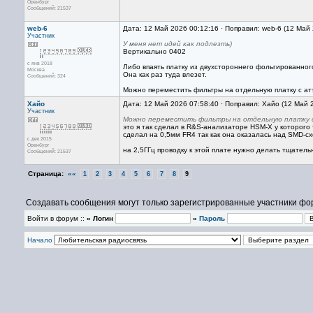
Оренбург
Сообщений: 21537
web-6
Дата: 12 Май 2026 00:12:16 · Поправил: web-6 (12 Май
Участник
У меня нет идей как подлезть)
Вертикально 0402
с янв 2018
Либо впаять платку из двухстороннего фольгированног
Москва
Она как раз туда влезет.
Сообщений: 324
Можно переместить фильтры на отдельную платку с ат
Хайо
Дата: 12 Май 2026 07:58:40 · Поправил: Хайо (12 Май 
Участник
Можно переместить фильтры на отдельную платку с
это я так сделал в R&S-анализаторе HSM-X у которого
сделал на 0,5мм FR4 так как она оказалась над SMD-с
с дек 2015
Оренбург
на 2,5ГГц проводку к этой плате нужно делать тщател
Сообщений: 21537
Страница:
««
1
2
3
4
5
6
7
8
9
Создавать сообщения могут только зарегистрированные участники фо
Войти в форум ::
» Логин
»
Пароль
Начало