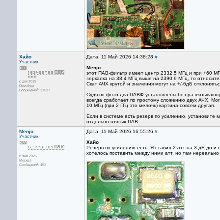
Хайо
Дата: 11 Май 2026 14:38:28
#
Участник
Menjo
этот ПАВ-фильтр имеет центр 2332,5 МГц и при +60 МГ
зеркалка на 38,4 МГц выше на 2390,9 МГц, то относит
с дек 2015
Скат АЧХ крутой и значения могут на +/-6дБ отклонять
Оренбург
Сообщений: 21537
Судя по фото два ПАВФ установлены без развязывающег
всегда сработает по простому сложению двух АЧХ. Могу
10 МГц (при 2 ГГц это мелочь) картина совсем другая.
Если в системе есть резерв по усилению, установите 
отдельно взятых ПАВ.
Menjo
Дата: 11 Май 2026 16:55:26
#
Участник
Хайо
Резерв по усилению есть. Я ставил 2 атт на 3 дБ до и
хотелось поставить между ними атт, но там нереально 
с янв 2025
Москва
Сообщений: 452