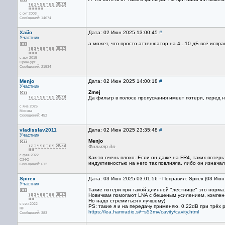
с окт 2003
Сообщений: 14674
Хайо
Дата: 02 Июн 2025 13:00:45
#
Участник
а может, что просто аттенюатор на 4...10 дБ всё испра
с дек 2015
Оренбург
Сообщений: 21534
Menjo
Дата: 02 Июн 2025 14:00:18
#
Участник
Zmej
Да фильтр в полосе пропускания имеет потери, перед н
с янв 2025
Москва
Сообщений: 452
vladisslav2011
Дата: 02 Июн 2025 23:35:48
#
Участник
Menjo
Фильтр до
с фев 2022
Как-то очень плохо. Если он даже на FR4, таких поте
СЗФО
индуктивностью на него так повлияла, либо он изначал
Сообщений: 612
Spirex
Дата: 03 Июн 2025 03:01:56 · Поправил: Spirex (03 Ию
Участник
Такие потери при такой длинной "лестнице" это норма.
Новичкам помогают LNA с бешеным усилением, компенси
Но надо стремиться к лучшему)
с сен 2022
PS: такие я и на передачу применяю. 0.22dB при трёх 
RF
https://lea.hamradio.si/~s53mv/cavity/cavity.html
Сообщений: 383