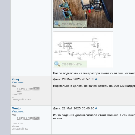
После подключения генератора снова снял с/ш , остал
Zmej
Дата: 20 Май 2025 20:57:03
#
Участник
Нормально в целом, но зачем кабель на 200 Ом нагруж
с дек 2005
...
Сообщений: 10762
Menjo
Дата: 21 Май 2025 05:40:30
#
Участник
Из за падения уровня сигнала стоит больше. Если вых
линии.
с янв 2025
Москва
Сообщений: 452