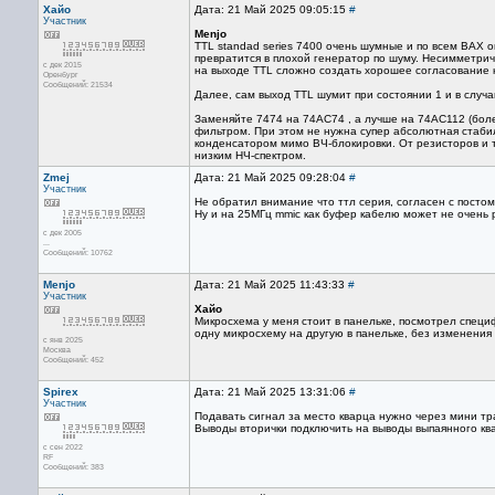
Хайо
Дата: 21 Май 2025 09:05:15
#
Участник
Menjo
TTL standad series 7400 очень шумные и по всем ВАХ
превратится в плохой генератор по шуму. Несимметри
с дек 2015
на выходе TTL сложно создать хорошее согласование 
Оренбург
Сообщений: 21534
Далее, сам выход TTL шумит при состоянии 1 и в случ
Заменяйте 7474 на 74АС74 , а лучше на 74АС112 (боле
фильтром. При этом не нужна супер абсолютная стаби
конденсатором мимо ВЧ-блокировки. От резисторов и т
низким НЧ-спектром.
Zmej
Дата: 21 Май 2025 09:28:04
#
Участник
Не обратил внимание что ттл серия, согласен с посто
Ну и на 25МГц mmic как буфер кабелю может не очень р
с дек 2005
...
Сообщений: 10762
Menjo
Дата: 21 Май 2025 11:43:33
#
Участник
Хайо
Микросхема у меня стоит в панельке, посмотрел спец
одну микросхему на другую в панельке, без изменения
с янв 2025
Москва
Сообщений: 452
Spirex
Дата: 21 Май 2025 13:31:06
#
Участник
Подавать сигнал за место кварца нужно через мини т
Выводы вторички подключить на выводы выпаянного ква
с сен 2022
RF
Сообщений: 383