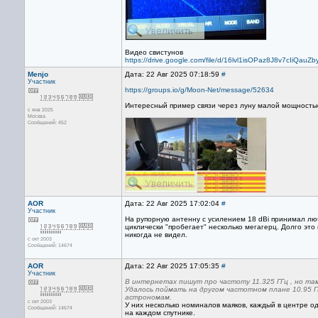
Видео свистунов
https://drive.google.com/file/d/16lvl1isOPaz8J8v7cIiQau
Menjo
Дата: 22 Авг 2025 07:18:59
#
Участник
https://groups.io/g/Moon-Net/message/52634
Интересный пример связи через луну малой мощностью
с янв 2025
Москва
Сообщений: 452
AOR
Дата: 22 Авг 2025 17:02:04
#
Участник
На рупорную антенну с усилением 18 dBi принимал лю
циклически "пробегает" несколько мегагерц. Долго это
никогда не видел.
с окт 2003
Сообщений: 14674
AOR
Дата: 22 Авг 2025 17:05:35
#
Участник
В интернетах пишут про частоту 11.325 ГГц , но та
Удалось поймать на другом частотном плане 10.95 Г
астрономам.
с окт 2003
У них несколько номиналов маяков, каждый в центре одн
Сообщений: 14674
на каждом спутнике.