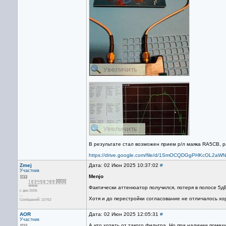
В результате стал возможен прием р/л маяка RA5CB, 
https://drive.google.com/file/d/1SmOCQDGgPHKcOL2aW
Zmej
Дата: 02 Июн 2025 10:37:02
#
Участник
Menjo
Фактически аттенюатор получился, потеря в полосе 5дБ,
с дек 2005
...
Хотя и до перестройки согласование не отличалось х
Сообщений: 10762
AOR
Дата: 02 Июн 2025 12:05:31
#
Участник
А что хотеть от такого фильтра. Но при наличии помехи