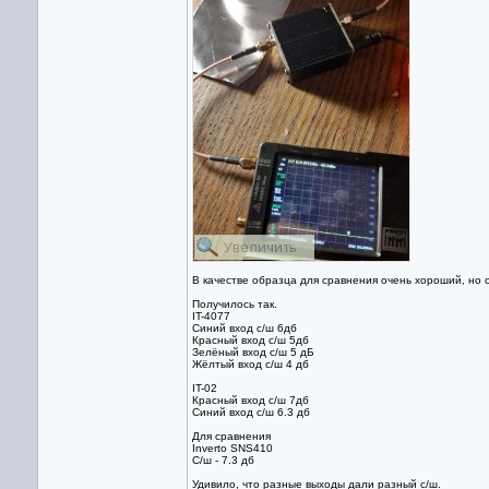
В качестве образца для сравнения очень хороший, но 
Получилось так.
IT-4077
Синий вход с/ш 6дб
Красный вход с/ш 5дб
Зелёный вход с/ш 5 дБ
Жёлтый вход с/ш 4 дб
IT-02
Красный вход с/ш 7дб
Синий вход с/ш 6.3 дб
Для сравнения
Inverto SNS410
С/ш - 7.3 дб
Удивило, что разные выходы дали разный с/ш.