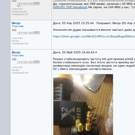
Скажите пожалуйста, а у них горизонтальная поляр
Да, горизонтальная, все УКВ маяки, начиная с 40 MH
IARU-R1 VHF Handbook
Не скрою, на 144 MHz у нас, "сл
с июн 2013
Псковская обл.
Сообщений: 537
Menjo
Дата: 05 Апр 2025 15:25:44 · Поправил: Menjo (05 Апр 
Участник
Усиления свч дудки оказывается вполне хватает даже 
https://drive.google.com/file/d/1HRCs-uvLBqojHbrgw5lbA
с янв 2025
Москва
Сообщений: 452
Menjo
Дата: 20 Май 2025 19:44:44
#
Участник
Решил стабилизировать частоту lnb для приема р/лей 
более стабильного осхо. Без этого частота приема по
конвертеры имеющие несколько входов, на один подаётс
с янв 2025
02 с 4мя и 2мя входами соответственно.
Москва
Сообщений: 452