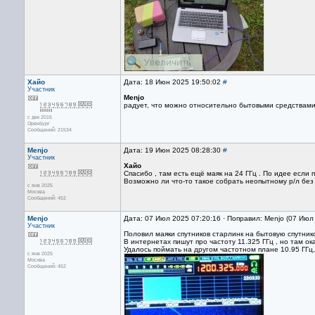
Хайо
Дата: 18 Июн 2025 19:50:02
#
Участник
Menjo
радует, что можно относительно бытовыми средствами 
с дек 2015
Оренбург
Сообщений: 21534
Menjo
Дата: 19 Июн 2025 08:28:30
#
Участник
Хайо
Спасибо , там есть ещё маяк на 24 ГГц . По идее если 
Возможно ли что-то такое собрать неопытному р/л без 
с янв 2025
Москва
Сообщений: 452
Menjo
Дата: 07 Июл 2025 07:20:16 · Поправил: Menjo (07 Июл
Участник
Половил маяки спутников старлинк на бытовую спутник
В интернетах пишут про частоту 11.325 ГГц , но там ок
Удалось поймать на другом частотном плане 10.95 ГГц
с янв 2025
Москва
Сообщений: 452