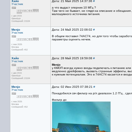
Хайо
Дата: 21 Май 2025 14:37:36
#
Участник
а что выдаст опорник 10 МГц ?
Там чего не бывает, не глядя на описание и обещания
малошумного источника питания.
с дек 2015
Оренбург
Сообщений: 21534
Menjo
Дата: 24 Май 2025 22:08:02
#
Участник
В общем поставил 74АС74, но для того чтобы заработал
параметры оценить нечем.
с янв 2025
Москва
Сообщений: 452
Хайо
Дата: 28 Май 2025 19:59:08
#
Участник
Menjo
у КМОП всегда нужно входы подключать к питанию или
медленно дрейфовать, вызвать странные эффекты, выз
с дек 2015
к нужным потенциалам. Это в 74АС74 касается и входы
Оренбург
Сообщений: 21534
Menjo
Дата: 02 Июн 2025 07:38:21
#
Участник
Понадобился свч фильтр на р/л диапазон 1.2 ГГц , сде
Фильтр до
с янв 2025
Москва
Сообщений: 452