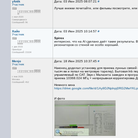
yfotik
Дата: 03 Июн 2025 08:07:21
#
Участник
Лучше книжки почитайте, или фильмы посмотрите, или 
с июл 2020
Северодвинск
Сообщений: 96
Хайо
Дата: 03 Июн 2025 10:14:57
#
Участник
Spirex
интересно, что на Al сделано даёт такие результаты. 
резонаторов со стеной не особо хороший.
с дек 2015
Оренбург
Сообщений: 21534
Menjo
Дата: 18 Июн 2025 10:37:45
#
Участник
Наконец доделал установку для приема лунных связей
тысяч км и попал на метровую тарелку). Бытовая lnb
управляемый по САТ. Звук с Малахита заведен в прогр
с янв 2025
приема 10368.024 МГц + непрерывная корректировка До
Москва
Сообщений: 452
Немного кина
https://drive.google.com/file/d/1Ay9DJNplnpj0RG2MwYKLp
И фото