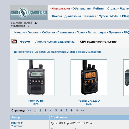
·
Наш магазин
·
Объявления
·
Рейтинг
·
Статьи
·
Част
·
Файлы
·
Диапазоны
·
Сигналы
·
Музей
·
Mods
·
LPD-
На сайте: гостей - 42,
участников - 0
·
Начало
·
Опросы
·
События
·
Статистика
·
Поиск
·
Регистрация
·
Правила
·
FA
Форум
—›
Любительская радиосвязь
—›
СВЧ радиолюбительство
Широкополосные связные радиоприемники в
нашем магазине
Icom IC-R6
Yaesu VR-120D
руб.
руб.
Страница:
««
»»
1
2
3
4
5
6
7
8
9
Автор
Сообщение
DIM YL2
Дата: 03 Апр 2025 21:09:26
#
Участник