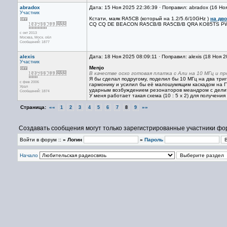
abradox
Дата: 15 Ноя 2025 22:36:39 · Поправил: abradox (16 Но
Участник
Кстати, маяк RA5CB (который на 1.2/5.6/10GHz )
на дво
CQ CQ DE BEACON RA5CB/B RA5CB/B QRA KO85TS PW
с окт 2013
Москва, Mоск. обл
Сообщений: 1877
alexis
Дата: 18 Ноя 2025 08:09:11 · Поправил: alexis (18 Ноя 
Участник
Menjo
В качестве осхо готовая платка с Али на 10 МГц и п
Я бы сделал подругому, поделил бы 10 МГц на два тр
с фев 2006
гармонику и усилил бы её малошумящим каскадом на ГТ
Урал
ударным возбуждением резонаторов меандром с делите
Сообщений: 1874
У меня работает такая схема (10 : 5 х 2) для получен
Страница:
««
»»
1
2
3
4
5
6
7
8
9
Создавать сообщения могут только зарегистрированные участники фо
Войти в форум ::
» Логин
»
Пароль
Начало