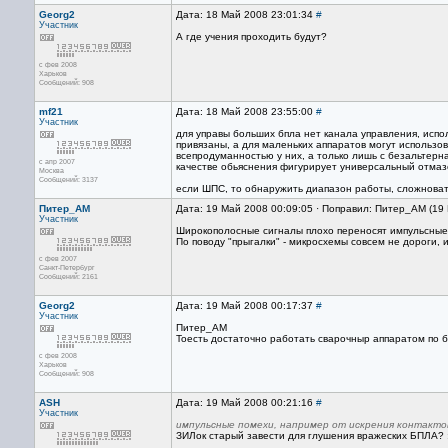
Georg2
Дата: 18 Май 2008 23:01:34
#
Участник
А где учения проходить будут?
с фев 2008
Харьков
Сообщений: 908
mf21
Дата: 18 Май 2008 23:55:00
#
Участник
для управы больших бпла нет канала управления, испол
привязаны, а для маленьких аппаратов могут использов
всепродуманностью у них, а только лишь с безальтерна
с апр 2007
качестве обьяснения фигурирует универсальный отмазо
Москва
Сообщений: 3137
если ШПС, то обнаружить диапазон работы, сложновато
Питер_AM
Дата: 19 Май 2008 00:09:05 · Поправил: Питер_AM (19
Участник
Широкополосные сигналы плохо переносят импульсные 
По поводу "прыгалки" - микросхемы совсем не дороги,
с фев 2007
Санкт-Петербург
Сообщений: 2161
Georg2
Дата: 19 Май 2008 00:17:37
#
Участник
Питер_АМ
Тоесть достаточно работать сварочныр аппаратом по б
с фев 2008
Харьков
Сообщений: 908
ASH
Дата: 19 Май 2008 00:21:16
#
Участник
импульсные помехи, например от искрения контакто
ЗИЛок старый завести для глушения вражеских БПЛА? :