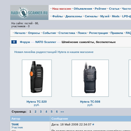
·
Наш магазин
·
Объявления
·
Рейтинг
·
Статьи
·
Част
·
Файлы
·
Диапазоны
·
Сигналы
·
Музей
·
Mods
·
LPD-
На сайте: гостей - 66,
участников - 0
·
Начало
·
Опросы
·
События
·
Статистика
·
Поиск
·
Регистрация
·
Правила
·
FA
Форум
—›
NATO Scanner
—›
Шпиёнские самолёты, беспилотные
Новая линейка радиостанций Hytera в нашем магазине
Hytera TC-320
Hytera TC-508
руб.
руб.
Страница:
»»
1
2
3
4
5
6
Автор
Сообщение
ТАНК
Дата: 18 Май 2008 22:34:07
#
Участник
По телику показывают много сюжетов самолётах-шпиона