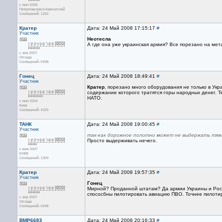
с июл 2006
Петропавловск-Камчатский
Сообщений: 1252
Кратер
Дата: 24 Май 2008 17:15:17
#
Участник
Неотесла
А где она уже украинская армия? Все порезано на мет
с апр 2007
Отсюда
Сообщений: 5498
Гонец
Дата: 24 Май 2008 18:49:41
#
Участник
Кратер
, порезано много оборудования не только в Укр
содержание которого тратятся горы народных денег. Те
НАТО.
с июл 2004
Киев
Сообщений: 4325
ТАНК
Дата: 24 Май 2008 19:00:45
#
Участник
так-как дорожное полотно может не выдержать тяж
Просто выдерживать нечего.
с мая 2007
KN88
Сообщений: 1309
Кратер
Дата: 24 Май 2008 19:57:35
#
Участник
Гонец
Мирной? Проданной штатам? Да армии Украины и Росси 
спососбны пилотировать авиацию ПВО. Точнее пилотир
с апр 2007
Отсюда
Сообщений: 5498
BMP6683
Дата: 24 Май 2008 20:16:33
#