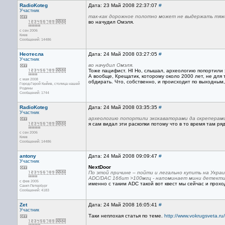
RadioKoteg
Дата: 23 Май 2008 22:37:07
#
Участник
так-как дорожное полотно может не выдержать тяж
во начудил Омэля.
с сен 2006
Киев
Сообщений: 14486
Неотесла
Дата: 24 Май 2008 03:27:05
#
Участник
во начудил Омэля.
Тоже пацифист. НІ Но, слышал, археологию попортили 
А вообще, Крещатик, которому около 2000 лет, не для 
с мая 2008
обдирать. Что, собственно, и происходит по выходным
Город-Герой Кыйив, столица нашей
Родины
Сообщений: 1744
RadioKoteg
Дата: 24 Май 2008 03:35:35
#
Участник
археологию попортили экскаваторами да скреперами
я сам видал эти раскопки потому что в то время там р
с сен 2006
Киев
Сообщений: 14486
antony
Дата: 24 Май 2008 09:09:47
#
Участник
NextDoor
По этой причине – пойти и легально купить на Украи
ADC/DAC 16бит >100мгц - напоминает мини детекти
с фев 2005
именно с таким ADC такой вот квест мы сейчас и проход
Санкт-Петербург
Сообщений: 4183
Zet
Дата: 24 Май 2008 16:05:41
#
Участник
Таки неплохая статья по теме.
http://www.vokrugsveta.ru/