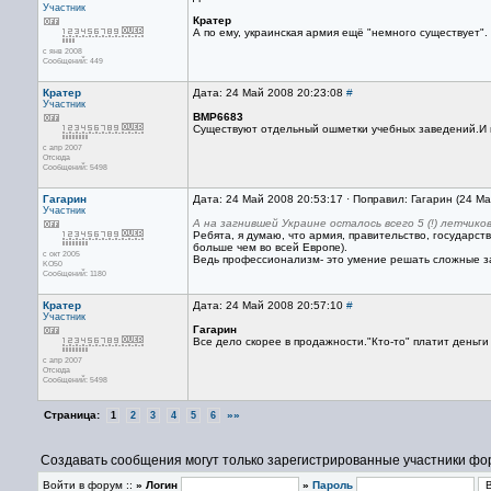
Участник
Кратер
А по ему, украинская армия ещё "немного существует". 
с янв 2008
Сообщений: 449
Кратер
Дата: 24 Май 2008 20:23:08
#
Участник
BMP6683
Существуют отдельный ошметки учебных заведений.И 
с апр 2007
Отсюда
Сообщений: 5498
Гагарин
Дата: 24 Май 2008 20:53:17 · Поправил: Гагарин (24 М
Участник
А на загнившей Украине осталось всего 5 (!) летчи
Ребята, я думаю, что армия, правительство, государст
больше чем во всей Европе).
с окт 2005
Ведь профессионализм- это умение решать сложные з
KO50
Сообщений: 1180
Кратер
Дата: 24 Май 2008 20:57:10
#
Участник
Гагарин
Все дело скорее в продажности."Кто-то" платит деньги 
с апр 2007
Отсюда
Сообщений: 5498
Страница:
»»
1
2
3
4
5
6
Создавать сообщения могут только зарегистрированные участники фо
Войти в форум ::
» Логин
»
Пароль