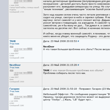
начала детекторные приёмники (полупроводник для дио
посерьёзнее - деталей достать было просто невозможн
с мая 2008
разгромит его, выкидывая аппаратуру на улицу. Но случ
Город-Герой Кыйив, столица нашей
"юным техникам", уволакивающим "осколки былой роско
Родины
Сообщений: 1744
Зато над нашим селом очень часто летали рективные
сидел на улице, смотрел в небо и скрипел зубами. Я 
картину: летит самолёт и у него глохнет мотор. Дядьк
уносит ветром к товарищам, на аэродром. А самолёт г
самолётом, уж я бы маху не дал... Так думал я, а самол
заглохла на десятки лет. Вот сейчас я начинаю потихон
И сейчас, когда я вижу военный самолёт, я понимаю, чт
никто меня не убедит, что защищать Родину - это дела
ТАНК
Дата: 23 Май 2008 20:03:53
#
Участник
NextDoor
А что такая большая проблема его сбить? После визу
с мая 2007
KN88
Сообщений: 1309
NextDoor
Дата: 23 Май 2008 21:15:28
#
Участник
ТАНК
А что такая большая проблема его сбить?
Проблема собирать после того как.
с июн 2007
Киев
Сообщений: 2003
Гагарин
Дата: 23 Май 2008 21:53:18 · Поправил: Гагарин (23 М
Участник
Небольшой Офф-топ : По сообщению радиостанции "ВВС
Украины, так-как дорожное полотно может не выдержат
центр "Глобус"...) Жаль, "LB" будет пуст...
с окт 2005
KO50
Сообщений: 1180