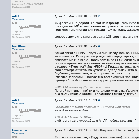
с сен 2006
Жуковский (ko95bo), RN3DAS
Сообщений: 2986
mf21
Дата: 19 Май 2008 00:30:19
#
Участник
микросхемы не дороги, но только в гражданском исполн
гражданских МС в спецтехнике не прокатит по понятн
приемке) исполнении для России.. СМ поправку Джексо
с апр 2007
Москва
вопрос в другом, с какого хера на 133 серии все это не
Сообщений: 3137
NextDoor
Дата: 19 Май 2008 02:39:45
#
Участник
Канал связи в БПЛА – спутниковый, послушать обычны
не получится. Если разговор идет об «пердаторах», то
аппарата можно проконтролировать по FHSS сигналу н
с июн 2007
Когда впервые увидел своими глазами - первая мысль, 
Киев
в голове -«Перепил? Или НЛО?» :) Правда потом… при
Сообщений: 2003
собирать практически по кусочкам, для дальнейшего ан
Глубогого, вдумчивого, инженерного анализа… :)
(спасибо коллегам – «аккуратно посадившим» это «нло
фракций", разбросанных на территории в несколько к
mf21
СМ поправку Джексона-веника
По этой причине – пойти и легально купить на Украине
ADC/DAC 16бит >100мгц - напоминает мини детектив…
mf21
Дата: 19 Май 2008 12:45:33
#
Участник
напоминает мини детектив… Отдельная тема...
на войне как на войне...
с апр 2007
ADC/DAC 16бит >100мгц
Москва
а чё, есть такие чудеса? для АФАР небось сделали :(
Сообщений: 3137
Неотесла
Дата: 23 Май 2008 19:53:14 · Поправил: Неотесла (23 
Участник
Жил я в советские годы (будучи школьником) в очень 